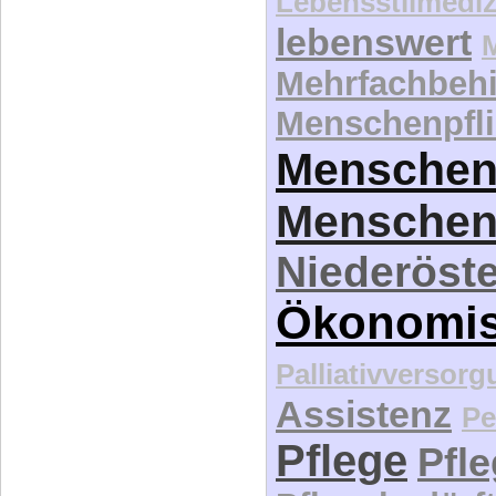
Lebensstilmediz
lebenswert
Mehrfachbeh
Menschenpfli
Menschen
Menschen
Niederöste
Ökonomi
Palliativversor
Assistenz
Pe
Pflege
Pfl