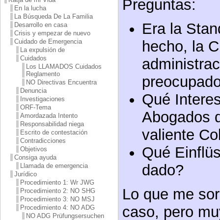
Preguntas:
En la lucha
La Búsqueda De La Familia
Era la Stan
Desarrollo en casa
Crisis y empezar de nuevo
Cuidado de Emergencia
hecho, la C
La expulsión de
Cuidados
administrac
Los LLAMADOS Cuidados
Reglamento
preocupad
NO Directivas Encuentra
Denuncia
Qué Interes
Investigaciones
ORF-Tema
Abogados d
Amordazada Intento
Responsabilidad niega
valiente Co
Escrito de contestación
Contradicciones
Qué Einflüs
Objetivos
Consiga ayuda
dado?
Llamada de emergencia
Jurídico
Procedimiento 1: Wr JWG
Lo que me sor
Procedimiento 2: NO SHG
Procedimiento 3: NO MSJ
caso, pero mu
Procedimiento 4: NO ADG
NO ADG Prüfungsersuchen