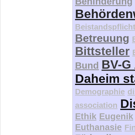
Behinderung
Behördenw
Beistandspflich
Betreuung
Bittsteller
BV-G 
Bund
Daheim st
Demographie
d
Di
association
Ethik
Eugenik
Euthanasie
Fi