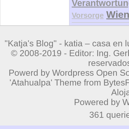
Verantwortu
Wie
Vorsorge
"Katja's Blog" -
katia – casa en 
© 2008-2019 - Editor: Ing. Ge
reservado
Powerd by
Wordpress
Open Sou
'Atahualpa' Theme from BytesF
Aloj
Powered by
W
361 queri