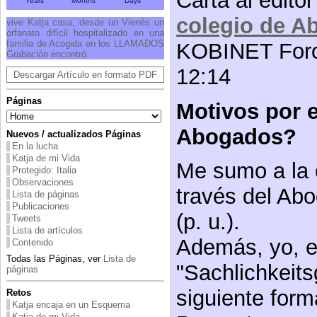
Carta al editor
Years
Months
Days
colegio de 
vive Katja casa, desde un Vienés un
orfanato difícil hospitalizado en una
familia de Acogida en los LLAMADOS
KOBINET Foro
Grabación encontró.
12:14
Descargar Artículo en formato PDF
Páginas
Motivos por e
Abogados?
Nuevos / actualizados Páginas
En la lucha
Katja de mi Vida
Me sumo a la 
Protegido: Italia
Observaciones
través del Ab
Lista de páginas
Publicaciones
(p. u.).
Tweets
Lista de artículos
Además, yo, e
Contenido
Todas las Páginas, ver
Lista de
"Sachlichkeits
páginas
siguiente for
Retos
Katja encaja en un Esquema
Katja de mi Vida