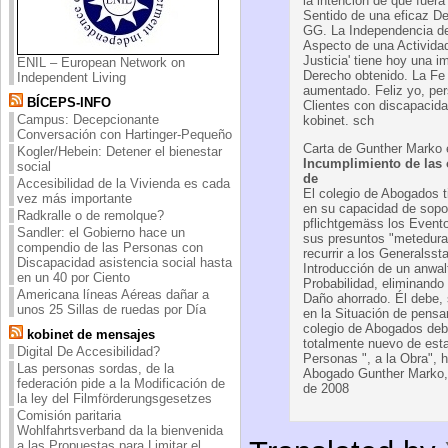
la intención de que fuera
Sentido de una eficaz De
GG. La Independencia de 
Aspecto de una Activida
Justicia' tiene hoy una i
ENIL – European Network on
Derecho obtenido. La Fe
Independent Living
aumentado. Feliz yo, pe
BÍCEPS-INFO
Clientes con discapacida
Campus: Decepcionante
kobinet. sch
Conversación con Hartinger-Pequeño
Carta de Gunther Marko e
Kogler/Hebein: Detener el bienestar
Incumplimiento de las 
social
de
Accesibilidad de la Vivienda es cada
El colegio de Abogados 
vez más importante
en su capacidad de sopor
Radkralle o de remolque?
pflichtgemäss los Event
Sandler: el Gobierno hace un
sus presuntos "meteduras
compendio de las Personas con
recurrir a los Generalsst
Discapacidad asistencia social hasta
Introducción de un anwal
en un 40 por Ciento
Probabilidad, eliminando
Americana líneas Aéreas dañar a
Daño ahorrado. Él debe, 
unos 25 Sillas de ruedas por Día
en la Situación de pensar
colegio de Abogados deb
kobinet de mensajes
totalmente nuevo de esta
Digital De Accesibilidad?
Personas ", a la Obra", h
Las personas sordas, de la
Abogado Gunther Marko,
federación pide a la Modificación de
de 2008
la ley del Filmförderungsgesetzes
Comisión paritaria
Wohlfahrtsverband da la bienvenida
a las Propuestas para Limitar el