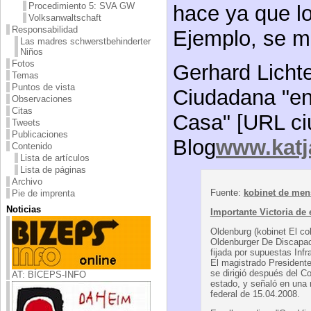
Procedimiento 5: SVA GW
hace ya que lo
Volksanwaltschaft
Responsabilidad
Ejemplo, se ma
Las madres schwerstbehinderter
Niños
Fotos
Gerhard Lichte
Temas
Puntos de vista
Ciudadana "en
Observaciones
Citas
Casa" [URL ciu
Tweets
Publicaciones
Blog
www.katj
Contenido
Lista de artículos
Lista de páginas
Archivo
Fuente:
kobinet de men
Pie de imprenta
Noticias
Importante Victoria de 
Oldenburg (kobinet El co
Oldenburger De Discapaci
fijada por supuestas Inf
El magistrado Presidente
se dirigió después del Co
AT: BÍCEPS-INFO
estado, y señaló en una r
federal de 15.04.2008.