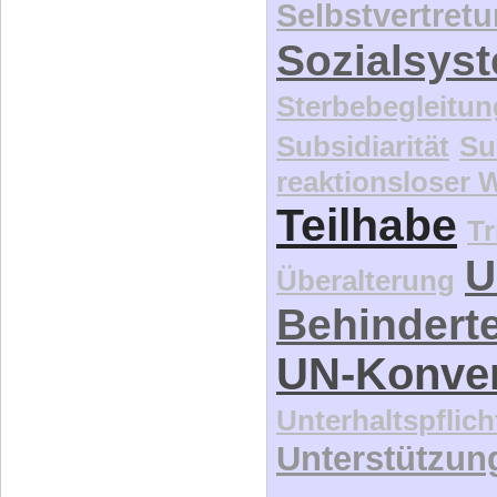
Selbstvertret
Sozialsys
Sterbebegleitun
Subsidiarität
Su
reaktionsloser
Teilhabe
Tr
U
Überalterung
Behindert
UN-Konve
Unterhaltspflich
Unterstützun