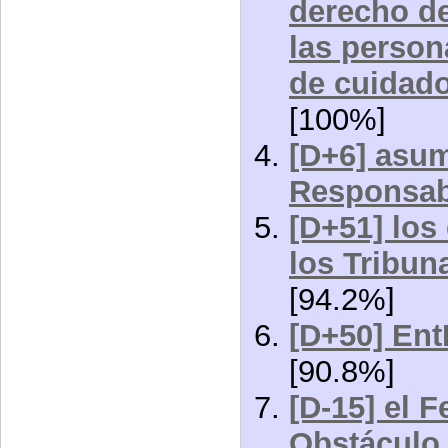
derecho de
las person
de cuidad
[100%]
[D+6] asum
Responsab
[D+51] lo
los Tribun
[94.2%]
[D+50] En
[90.8%]
[D-15] el 
Obstáculo 