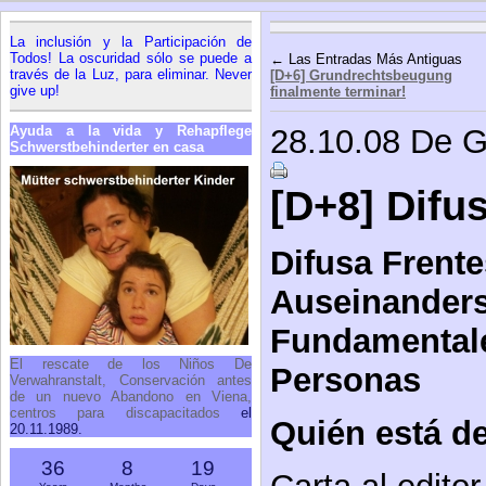
La inclusión y la Participación de
Todos! La oscuridad sólo se puede a
← Las Entradas Más Antiguas
través de la Luz, para eliminar. Never
[D+6] Grundrechtsbeugung
give up!
finalmente terminar!
Ayuda a la vida y Rehapflege
28.10.08 De G
Schwerstbehinderter en casa
[D+8] Difu
Difusa Frent
Auseinanders
Fundamentale
El rescate de los Niños De
Personas
Verwahranstalt, Conservación antes
de un nuevo Abandono en Viena,
centros para discapacitados
el
Quién está d
20.11.1989.
36
8
19