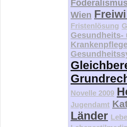
Föderalismu
Freiwi
Wien
Fristenlösung
G
Gesundheits-
Krankenpfleg
Gesundheitss
Gleichber
Grundrec
H
Novelle 2009
Kat
Jugendamt
Länder
Lebe