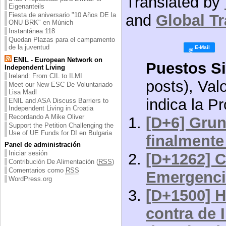
Translated by
Eigenanteils
Fiesta de aniversario "10 Años DE la
and
Global Tr
ONU BRK" en Múnich
Instantánea 118
Quedan Plazas para el campamento
de la juventud
ENIL - European Network on
Puestos Si
Independent Living
Ireland: From CIL to ILMI
posts), Val
Meet our New ESC De Voluntariado
Lisa Madl
indica la P
ENIL and ASA Discuss Barriers to
Independent Living in Croatia
Recordando A Mike Oliver
[D+6] Gru
Support the Petition Challenging the
Use of UE Funds for DI en Bulgaria
finalmente
Panel de administración
Iniciar sesión
[D+1262] 
Contribución De Alimentación (
RSS
)
Comentarios como
RSS
Emergenci
WordPress.org
[D+1500] H
contra de 