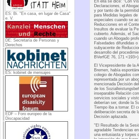
En ella se dice: "Con Vis
Declaraciones, el Abogad
y por tanto de la permiti
ES: Bi. "En casa, en lugar de Casa"
para Medidas legales de 
e. V.
especiales cuando se ace
Reducciones en el Conten
Insultos de evaluar la Pe
cubierto. Además, el Sac
cuando un Abogado profe
DE: Secretaría de Personas y
Falsedades difundidas o 
Derechos
subyacente de Reduccione
desarrollo del procedimi
BVerfGE 76, 171 <193>)
El Vicepresidente de la 
Bremen, había espontáne
ES: kobinet de mensajes
colegio de Abogados com
representada por un abog
mencionada Decisión del t
de los Sozialleistungsb
inseparable Relación co
servicios sociales y vis
deberían ser, donde la 
Tiempo iba a tomar. El c
deliberación secreta de 
EDF – Foro europeo de la
Decisión aplazada.
Discapacidad
"El Resultado de la Sesi
agradable Tendencias en 
una entusiasta y torpes