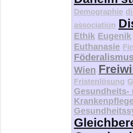
Demographie
d
Di
association
Ethik
Eugenik
Euthanasie
Fi
Föderalismu
Freiwi
Wien
Fristenlösung
G
Gesundheits-
Krankenpfleg
Gesundheitss
Gleichber