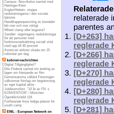
Campus: Besvikelse samtal med
Hartinger-Klein
Relaterade
Kogler/Hebein: stoppa
nedskärningarna i den sociala
relaterade 
tjänster
Handikappanpassning av bostäder
parentes a
blir mer och mer viktigt
Wheel clamp eller bogsera?
[D+263] ha
Sandler: regeringens nedskärningar
för att personer med
funktionsnedsättning socialt stöd
reglerade 
med upp till 40 procent
American airlines skada om 25
[D+266] ha
rullstolar per dag
kobinet-nachrichten
reglerade 
Digital Tillgänglighet?
Döv-Federal samtal om ändring av
[D+270] ha
lagen om främjande av film
Gemensamma välfärd Föreningen
reglerade 
välkomnar förslag om begränsning
av eget kapital aktie -
[D+280] ha
Jubileumsfest, "10 år av FN: s
KONVENTION" i München
Ögonblicksbild 118
reglerade 
Fortfarande finns lediga platser för
youth camp
[D+281] ha
ENIL - European Network on