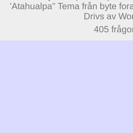
'Atahualpa" Tema från byte fora
Drivs av
Wo
405 frågo