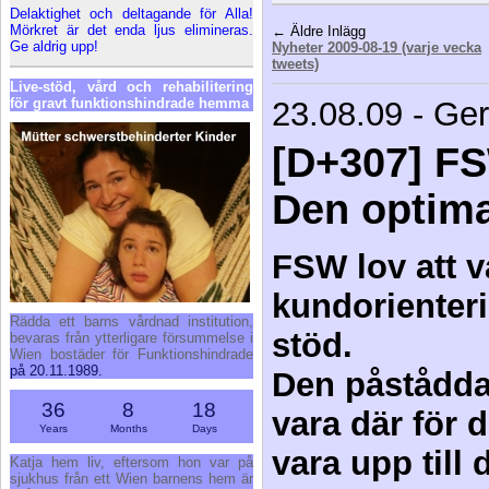
Delaktighet och deltagande för Alla!
Mörkret är det enda ljus elimineras.
← Äldre Inlägg
Ge aldrig upp!
Nyheter 2009-08-19 (varje vecka
tweets)
Live-stöd, vård och rehabilitering
för gravt funktionshindrade hemma
23.08.09 - Ge
[D+307] F
Den optima
FSW lov att v
kundorienteri
Rädda ett barns vårdnad institution,
stöd.
bevaras från ytterligare försummelse i
Wien bostäder för Funktionshindrade
på 20.11.1989.
Den påstådda 
36
8
18
vara där för 
Years
Months
Days
vara upp till
Katja hem liv, eftersom hon var på
sjukhus från ett Wien barnens hem är