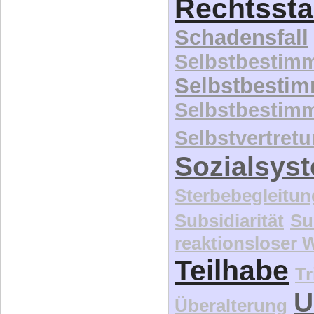
Rechtssta
Schadensfall
Selbstbestim
Selbstbesti
Selbstbestim
Selbstvertret
Sozialsys
Sterbebegleitun
Subsidiarität
Su
reaktionsloser
Teilhabe
Tr
U
Überalterung