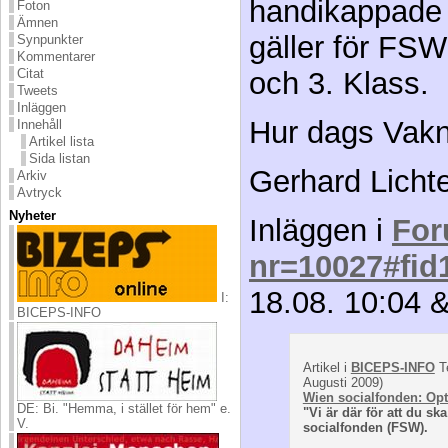
handikappade
Foton
Ämnen
gäller för FSW
Synpunkter
Kommentarer
Citat
och 3. Klass.
Tweets
Inläggen
Hur dags Vakn
Innehåll
Artikel lista
Sida listan
Gerhard Licht
Arkiv
Avtryck
Nyheter
Inläggen i
Fo
nr=10027#fid
18.08. 10:04 
I:
BICEPS-INFO
Artikel i
BICEPS-INFO
Te
Augusti 2009)
Wien socialfonden: Opt
DE: Bi. "Hemma, i stället för hem" e.
"Vi är där för att du sk
V.
socialfonden (FSW).