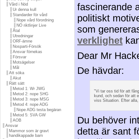
fascinerande a
Vård i Nöd
Ur denna kull
Standarder för vård
politiskt moti
Nope vård förordning
NÖ riktlinjer Live
som genereras 
Åtal
Utredningar
verklighet
kan
ORF-ämne
Nosparti-Försök
Ansvar förnekas
Dear Mr Hacke
Försvar
Motsägelser
Mål
De hävdar:
Att söka
Akut
Rätt sätt
Metod 1: Wr JWG
"Vi tar oss tid för att få
Metod 2: nope SHG
kund, och sedan för att er
Metod 3: nope MSG
viss Situation. Efter alla
Metod 4: nope ADG
Nope ADG testa begäran
Metod 5: SVA GW
Du behöver int
AOB
Ansvar
detta är sant fö
Mammor som är gravt
handikappade barn