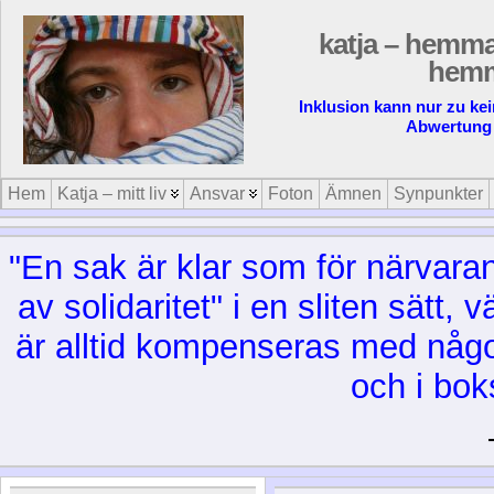
katja – hemma i
hem
Inklusion kann nur zu ke
Abwertung 
Hem
Katja – mitt liv
Ansvar
Foton
Ämnen
Synpunkter
"En sak är klar som för närvar
av solidaritet" i en sliten sätt,
är alltid kompenseras med någon e
och i bok