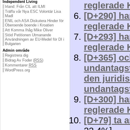
Independent Living
reglerade 
Irland: Från CIL att ILMI
Träffa vår Nya ESC Volontär Lisa
[D+290] ha
Madl
ENIL och ASA Diskutera Hinder för
reglerade 
Oberoende boende i Kroatien
Att Komma Ihåg Mike Oliver
[D+293] ha
Stöd Petitionen Utmanande
Användningen av EU-Medel för DI i
Bulgarien
reglerade 
Admin område
[D+365] oc
Registrera dig
Bidrag Av Foder (
RSS
)
Kommentarer
RSS
undantagst
WordPress.org
den juridi
undantagst
[D+300] ha
reglerade 
[D+79] ta 