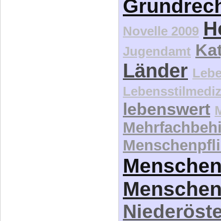
Grundrec
H
Novelle 2009
Kat
Jugendamt
Länder
Lebe
Lebensstilmediz
lebenswert
Mehrfachbeh
Menschenpfli
Menschen
Menschen
Niederöste