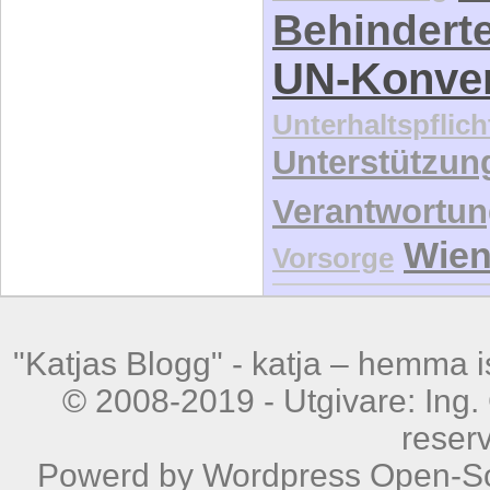
Behindert
UN-Konve
Unterhaltspflich
Unterstützun
Verantwortu
Wie
Vorsorge
"Katjas Blogg" -
katja – hemma is
© 2008-2019 - Utgivare: Ing. 
reser
Powerd by
Wordpress
Open-So