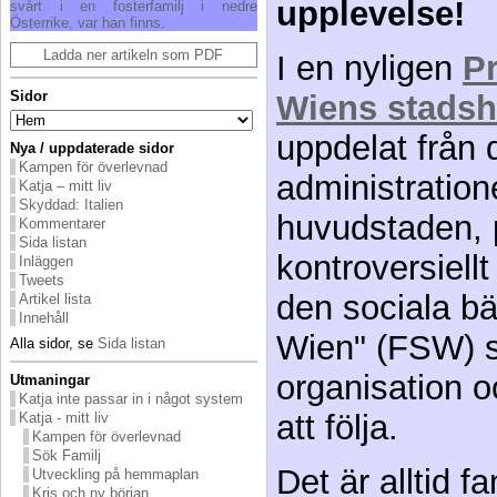
upplevelse!
svårt i en fosterfamilj i nedre
Österrike, var han finns.
Ladda ner artikeln som PDF
I en nyligen
P
Sidor
Wiens stads
uppdelat från de
Nya / uppdaterade sidor
Kampen för överlevnad
administratio
Katja – mitt liv
Skyddad: Italien
huvudstaden, 
Kommentarer
Sida listan
kontroversiellt
Inläggen
Tweets
den sociala bä
Artikel lista
Innehåll
Wien" (FSW) s
Alla sidor, se
Sida listan
organisation 
Utmaningar
Katja inte passar in i något system
att följa.
Katja - mitt liv
Kampen för överlevnad
Sök Familj
Det är alltid f
Utveckling på hemmaplan
Kris och ny början