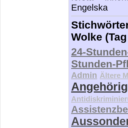
Engelska
Stichwörter
Wolke (Tag
24-Stunden
Stunden-Pf
Admin
Ältere 
Angehörig
Antidiskriminie
Assistenzbe
Aussonde