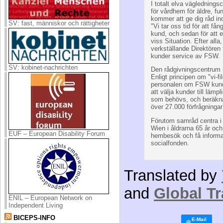
I totalt elva väglednings
för vårdhem för äldre, f
kommer att ge dig råd ind
SV: fast, människor och rättigheter
"Vi tar oss tid för att få
kund, och sedan för att er
viss Situation. Efter alla
verkställande Direktören
kunder service av FSW.
SV: kobinet-nachrichten
Den rådgivningscentrum 
Enligt principen om "vi-fi
personalen om FSW kunds
att välja kunder till lämpl
som behövs, och beräkn
över 27.000 förfrågningar
Förutom samråd centra i 
Wien i åldrarna 65 år o
EUF – European Disability Forum
hembesök och få informati
socialfonden.
Translated by
and
Global Tr
ENIL – European Network on
Independent Living
BICEPS-INFO