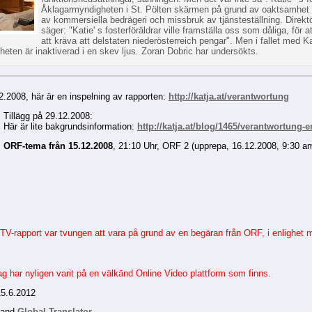
Åklagarmyndigheten i St. Pölten skärmen på grund av oaktsamhet
av kommersiella bedrägeri och missbruk av tjänsteställning. Direktör
säger: "Katie' s fosterföräldrar ville framställa oss som dåliga, för a
att kräva att delstaten niederösterreich pengar". Men i fallet med Ka
heten är inaktiverad i en skev ljus. Zoran Dobric har undersökts.
.2008, här är en inspelning av rapporten:
http://katja.at/verantwortung
Tillägg på 29.12.2008:
Här är lite bakgrundsinformation:
http://katja.at/blog/1465/verantwortung-
ORF-tema från 15.12.2008
, 21:10 Uhr, ORF 2 (upprepa, 16.12.2008, 9:30 
V-rapport var tvungen att vara på grund av en begäran från ORF, i enlighet me
 har nyligen varit på en välkänd Online Video plattform som finns.
15.6.2012
and
Global Translator