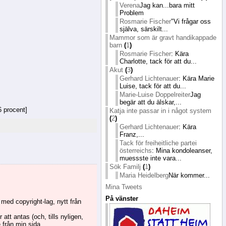
Verena
Jag kan...bara mitt
Problem
Rosmarie Fischer
"Vi frågar oss
själva, särskilt...
Mammor som är gravt handikappade
barn
(
1
)
Rosmarie Fischer
: Kära
Charlotte, tack för att du...
Akut
(
3
)
Gerhard Lichtenauer
: Kära Marie
Luise, tack för att du...
Marie-Luise Doppelreiter
Jag
begär att du älskar,...
 procent]
Katja inte passar in i något system
(
2
)
Gerhard Lichtenauer
: Kära
Franz,...
Tack för freiheitliche partei
österreichs
: Mina kondoleanser,
muessste inte vara...
Sök Familj
(
1
)
Maria Heidelberg
När kommer...
Mina Tweets
På vänster
med copyright-lag, nytt från
t antas (och, tills nyligen,
 från min sida.