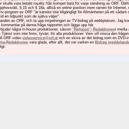
 skulle vara betald royalty från kompet bara för varje sändning av ORF. Därfö
phovsrätt, § 15 och § 18a, alltså en online position inom ramen för Internet,
 av tv-program av ORF "är kanske inte tillgängligt för Allmänheten på ett såda
id en tidpunkt som de själva väljer".
anden av ORF, och ta upp inspelningen av TV-bidrag på webbplatsen. Jag komm
n kommentar på denna fråga rapporten och lägga upp här.
rbjuder några in-house produktioner, såsom
"Religion"- Redaktionen
i media 
 Tjänst som inte finns, tyvärr, för alla produktioner. Vem vill missa den fråga
till ORF video
videoservice@orf.at
och en skiva av det bidrag som en DVD-in
ma-Redaktionen
vara glada, efter allt, det var varken en
Bidrag meddeland
igt.