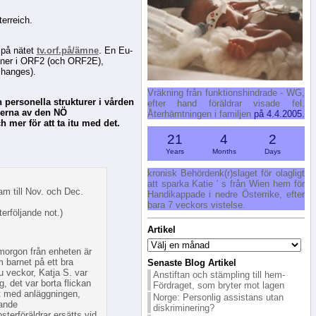
erreich.
 på nätet
tv.orf.på/ämne
. En Eu-
ioner i ORF2 (och ORF2E),
changes).
Vräkning från funktionshindrade - WG,
ch personella strukturer i vården
efter hand föräldrar visade fel.
serna av den NÖ
Återhämtningen i familjen
på 4.4.2005.
 mer för att ta itu med det.
21
4
2
Years
Months
Days
kronisk Behördenk(r)slaget för olagligt
att sparka Katie ' s från Wien hem för
ram till Nov. och Dec.
Handikappade i nedre Österrike, efter
bara 7 veckors vistelse.
terföljande not.)
Artikel
Artikel
 morgon från enheten är
m barnet på ett bra
Senaste Blog Artikel
ju veckor, Katja S. var
Anstiftan och stämpling till hem-
g, det var borta flickan
Fördraget, som bryter mot lagen
let med anläggningen,
Norge: Personlig assistans utan
tande
diskriminering?
sterföräldrar ersätts vid