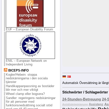
EUF – European Disability Forum
ENIL – European Network on
Independent Living
BICEPS-INFO
Kogler/Hebein: stoppa
nedskärningarna i den sociala
tjänster
Automatisk Översättning är långt i
Handikappanpassning av bostäder
blir mer och mer viktigt
Stichwörter / Schlagwörter
Wheel clamp eller bogsera?
Sandler: regeringens nedskärningar
24-Stunden-Betreuung
24-
för att personer med
As
Assistenz
Antidiskriminierung
funktionsnedsättning socialt stöd
med upp till 40 procent