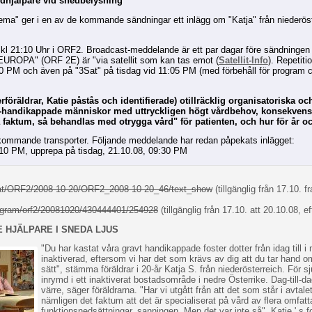
hjälpare vid snedbelysning"
ma" ger i en av de kommande sändningar ett inlägg om "Katja" från niederöst
 21:10 Uhr i ORF2. Broadcast-meddelande är ett par dagar före sändningen
 EUROPA" (ORF 2E) är "via satellit som kan tas emot (
Satellit-Info
). Repetit
30 PM och även på "3Sat" på tisdag vid 11:05 PM (med förbehåll för program 
sterföräldrar, Katie påstås och identifierade) otillräcklig organisatoriska o
ulti-handikappade människor med uttryckligen högt vårdbehov, konsekven
faktum, så behandlas med otrygga vård" för patienten, och hur för år och
de kommande transporter. Följande meddelande har redan påpekats inlägget:
10 PM, upprepa på tisdag, 21.10.08, 09:30 PM
f.at/ORF2/2008-10-20/ORF2_2008-10-20_46/text_show
(tillgänglig från 17.10. f
program/orf2/20081020/430444401/254928
(tillgänglig från 17.10. att 20.10.08, ef
 HJÄLPARE I SNEDA LJUS
"Du har kastat våra gravt handikappade foster dotter från idag till i
inaktiverad, eftersom vi har det som krävs av dig att du tar hand o
sätt", stämma föräldrar i 20-år Katja S. från niederösterreich. För s
inrymd i ett inaktiverat bostadsområde i nedre Österrike. Dag-till-da
värre, säger föräldrarna. "Har vi utgått från att det som står i avta
nämligen det faktum att det är specialiserat på vård av flera omfat
funktionsnedsättningar, sanningen. Men det var inte så". Katie ' s fo