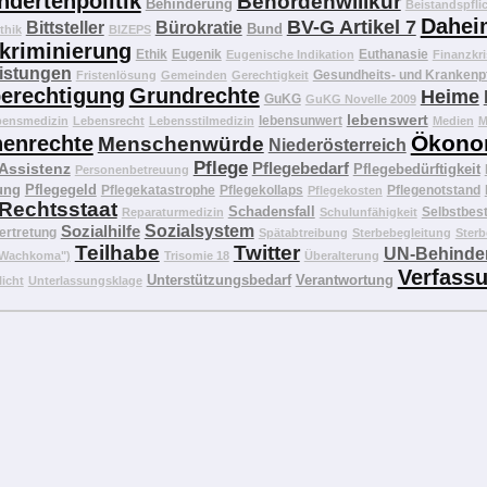
ndertenpolitik
Behördenwillkür
Behinderung
Beistandspfli
Dahei
BV-G Artikel 7
Bittsteller
Bürokratie
Bund
thik
BIZEPS
kriminierung
Ethik
Eugenik
Euthanasie
Eugenische Indikation
Finanzkri
eistungen
Gesundheits- und Krankenp
Fristenlösung
Gemeinden
Gerechtigkeit
erechtigung
Grundrechte
Heime
GuKG
GuKG Novelle 2009
lebenswert
lebensunwert
bensmedizin
Lebensrecht
Lebensstilmedizin
Medien
M
Ökono
enrechte
Menschenwürde
Niederösterreich
Pflege
Pflegebedarf
 Assistenz
Pflegebedürftigkeit
Personenbetreuung
ung
Pflegegeld
Pflegekatastrophe
Pflegekollaps
Pflegenotstand
Pflegekosten
Rechtsstaat
Schadensfall
Selbstbes
Reparaturmedizin
Schulunfähigkeit
Sozialhilfe
Sozialsystem
ertretung
Spätabtreibung
Sterbebegleitung
Sterb
Teilhabe
Twitter
UN-Behinder
("Wachkoma")
Trisomie 18
Überalterung
Verfass
Unterstützungsbedarf
Verantwortung
licht
Unterlassungsklage