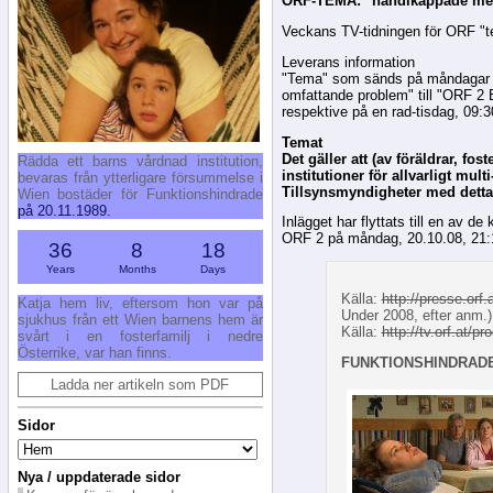
ORF-TEMA: "handikappade med
Veckans TV-tidningen för ORF "te
Leverans information
"Tema" som sänds på måndagar kl
omfattande problem" till "ORF 2
respektive på en rad-tisdag, 09:
Temat
Det gäller att (av föräldrar, fo
Rädda ett barns vårdnad institution,
institutioner för allvarligt m
bevaras från ytterligare försummelse i
Tillsynsmyndigheter med detta 
Wien bostäder för Funktionshindrade
på 20.11.1989.
Inlägget har flyttats till en av 
ORF 2 på måndag, 20.10.08, 21:
36
8
18
Years
Months
Days
Källa:
http://presse.or
Katja hem liv, eftersom hon var på
Under 2008, efter anm.)
sjukhus från ett Wien barnens hem är
Källa:
http://tv.orf.at/
svårt i en fosterfamilj i nedre
Österrike, var han finns.
FUNKTIONSHINDRADE
Ladda ner artikeln som PDF
Sidor
Nya / uppdaterade sidor