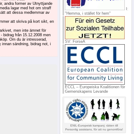
r, andra former av Utnyttjande
 media lagar med hot om straff
I:
nt sätt att dessa medlemmar av
"Hemma, i stället för hem"
er att skriva på kort sikt, en
arkivet, men inte ämnet för
n - bidrag från 15.12.2008 men
köp. Om du är intresserad,
SV: ForseA
e
innan sändning, bidrag not, i
ECCL – Europeiska Koalitionen för
Gemenskapens Levande
ENIL-Europeisk kampanj: rätten till
Personlig assistans, för att nu genomföra!