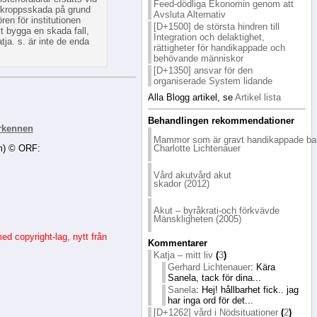
Feed-dödliga Ekonomin genom att
 kroppsskada på grund
Avsluta Alternativ
en för institutionen
[D+1500] de största hindren till
tt bygga en skada fall,
Integration och delaktighet,
tja. s. är inte de enda
rättigheter för handikappade och
behövande människor
[D+1350] ansvar för den
organiserade System lidande
Alla Blogg artikel, se
Artikel lista
Behandlingen rekommendationer
erkennen
Mammor som är gravt handikappade ba
am) © ORF:
Charlotte Lichtenauer
Vård akutvård akut
skador (2012)
Akut – byråkrati-och förkvävde
Mänskligheten (2005)
d copyright-lag, nytt från
Kommentarer
Katja – mitt liv
(
3
)
Gerhard Lichtenauer
: Kära
Sanela, tack för dina...
Sanela
: Hej! hållbarhet fick.. jag
har inga ord för det...
[D+1262] vård i Nödsituationer
(
2
)