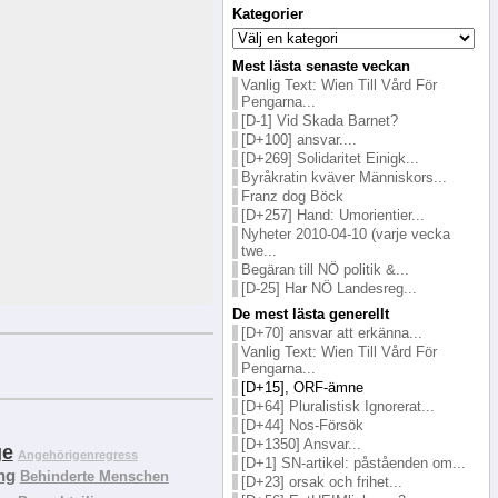
Kategorier
Kategorier
Mest lästa senaste veckan
Vanlig Text: Wien Till Vård För
Pengarna...
[D-1] Vid Skada Barnet?
[D+100] ansvar....
[D+269] Solidaritet Einigk...
Byråkratin kväver Människors...
Franz dog Böck
[D+257] Hand: Umorientier...
Nyheter 2010-04-10 (varje vecka
twe...
Begäran till NÖ politik &...
[D-25] Har NÖ Landesreg...
De mest lästa generellt
[D+70] ansvar att erkänna...
Vanlig Text: Wien Till Vård För
Pengarna...
[D+15], ORF-ämne
[D+64] Pluralistisk Ignorerat...
[D+44] Nos-Försök
[D+1350] Ansvar...
ge
Angehörigenregress
[D+1] SN-artikel: påståenden om...
ng
Behinderte Menschen
[D+23] orsak och frihet...