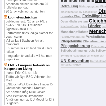
Behi
Behindertenhilfe
American airlines skada om 25
Betreuung
Bildungssystem
Bioe
rullstolar per dag
Dis
20 år av kobinet-nachrichten
discrimination by association
Freiwillige L
Soziales Wien
kobinet-nachrichten
Gleichb
Jubileumsfest, "10 år av FN: s
Gesundheitssystem
KONVENTION" i München
Länder
Krankentötung
Krise
Le
Ögonblicksbild 118
Mensch
Menschenpflichten
Fortfarande finns lediga platser för
Persönliche
youth camp
Palliativversorgung
Val av lag i Sachsen-Anhalt
Pflegefamilie
Pflegefinanzier
förändrats
Pflegesicherung
Prävention
En semester i ett land där du Tere
Selbstbestimmungsrecht
Selbstv
hälsar
Integration är vad alla vill ha, men
Syndrom reaktionsloser Wachheit 
ingen kan
UN-Konvention
Unterhaltspf
Wirtschaftskrise
ENIL - European Network on
Independent Living
Irland: Från CIL att ILMI
Träffa vår Nya ESC Volontär Lisa
Madl
ENIL och ASA Diskutera Hinder för
Oberoende boende i Kroatien
Att Komma Ihåg Mike Oliver
Stöd Petitionen Utmanande
Användningen av EU-Medel för DI i
Bulgarien