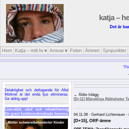
katja – h
Det är bar
Hem
Katja – mitt liv
Ansvar
Foton
Ämnen
Synpunkter
"Fö
Delaktighet och deltagande för Alla!
Mörkret är det enda ljus elimineras.
← Äldre Inlägg
Ge aldrig upp!
[D+11] Mänskliga Rättigheter T
Live-stöd, vård och rehabilitering
för gravt funktionshindrade hemma
04.11.08 - Gerhard Lichtenauer -
[D+15], ORF-ämne