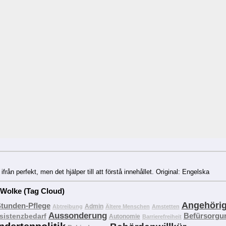
från perfekt, men det hjälper till att förstå innehållet. Original: Engelska
 Wolke (Tag Cloud)
Angehöri
Stunden-Pflege
Admin
Abtreibung
Ältere Menschen
Amstetten
Aussonderung
Befürsorgu
sistenzbedarf
Autonomie
Barrierefreiheit