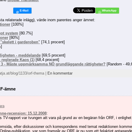
sta relaterade inlägg), värde inom parentes anger ämnet:
tioner
[100%]
ågot system
[80.7%]
ioner
[80%]
"skelett i garderoben"
[74,1 procent]
]
ligheten - meddelande
[69,5 procent]
- reglerade Kaos (1)
[68,4 procent]
 3 - Måste uppmärksamma NÖ grundläggande rättigheter?
[Random - 49,6
atja.at/blog/1133/orf-thema |
En kommentar
ORF-ämne
ara
ne-recension: 15.12.2008
:
 TV-rapport var tvungen att vara på grund av en begäran från ORF, i enlighet 
msida, efter diskussioner och korrespondens med temat redaktionen kommer at
ll Online-publikation, var som framgår av ORF är nu som ett felaktigt antagande