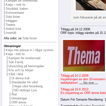
Kampen för överlevnad
Katja – mitt liv
Skyddad: Italien
Kommentarer
Sida listan
som fokuserar på att en
Inläggen
Tweets
Artikel lista
Tillägg på 24.12.2008:
Innehåll
ORF-topic inlägg sändes på 15.12
Alla sidor, se
Sida listan
Utmaningar
Katja inte passar in i något system
Katja - mitt liv
Kampen för överlevnad
Sök Familj
Utveckling på hemmaplan
Kris och ny början
Vård i Nöd
Tillägg på 10.2.2009:
Ur denna kull
Inspelningen av den 10-minuters T
Standarder för vård
webbplatsen.
... läs mer ...
Nope vård förordning
Tillägg på 15.6.2012:
NÖ riktlinjer Live
En inspelning av ORF-ämne bidrag
Åtal
Utredningar
Datum För Senaste Revidering: 
ORF-ämne
Translated by
Yandex.Translate