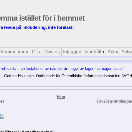
emma istället för i hemmet
a levde på inkludering, inte föreläst.
Kommentarer
Citat
Tweets
Inläggen
Innehåll
Arkiv
Avtr
r officiella manifestationer av nåd det är i regel av lagen har någon plats."
— 
— Gerhart Holzinger, Ordförande för Österrikiska författningsdomstolen (VfGH
Hem
est
[D+23] grundläggan