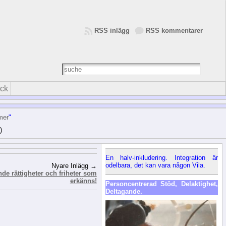
RSS inlägg
RSS kommentarer
yck
mer
"
)
En halv-inkludering. Integration är
odelbara, det kan vara någon Vila.
Nyare Inlägg →
de rättigheter och friheter som
erkänns!
Personcentrerad Stöd, Delaktighet,
Deltagande.