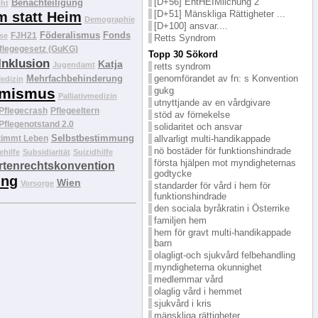
[D+56] EntHEIMlichung 2
Benachteiligung
cht
[D+51] Mänskliga Rättigheter ...
m statt Heim
Demographie
[D+100] ansvar....
Föderalismus
Fonds
FJH21
se
Retts Syndrom
flegegesetz (GuKG)
Topp 30 Sökord
Inklusion
Katja
Jugendamt
retts syndrom
Mehrfachbehinderung
genomförandet av fn: s Konvention
edizin
mismus
gukg
Palliativmedizin
utnyttjande av en vårdgivare
Pflegecrash
Pflegeeltern
stöd av förnekelse
Pflegenotstand 2.0
solidaritet och ansvar
Selbstbestimmung
timmt Leben
allvarligt multi-handikappade
nö bostäder för funktionshindrade
ehilfe
Subsidiarität
Suizidhilfe
första hjälpen mot myndigheternas
tenrechtskonvention
godtycke
ung
Wien
Vorsorge
standarder för vård i hem för
funktionshindrade
den sociala byråkratin i Österrike
familjen hem
hem för gravt multi-handikappade
barn
olagligt-och sjukvård felbehandling
myndigheterna okunnighet
medlemmar vård
olaglig vård i hemmet
sjukvård i kris
mänskliga rättigheter