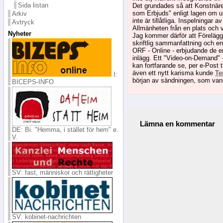
Sida listan
Det grundades så att Konstnärer
som Erbjuds" enligt lagen om up
Arkiv
inte är tillåtliga. Inspelningar
Avtryck
Allmänheten från en plats och v
Nyheter
Jag kommer därför att Förelägg
skriftlig sammanfattning och e
ORF - Online - erbjudande de e
inlägg. Ett "Video-on-Demand" -
kan fortfarande se, per e-Post 
även ett nytt karisma kunde
Te
I:
början av sändningen, som vanl
BICEPS-INFO
Lämna en kommentar
DE: Bi. "Hemma, i stället för hem" e.
V.
SV: fast, människor och rättigheter
SV: kobinet-nachrichten