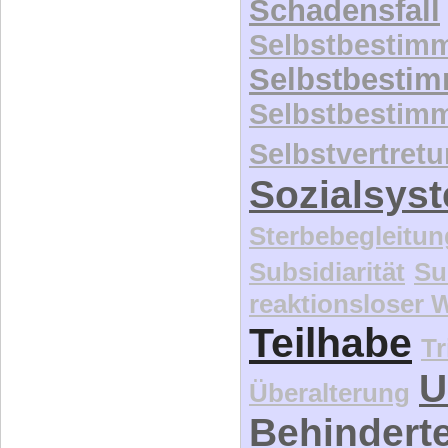
Schadensfall
Selbstbestim
Selbstbesti
Selbstbestim
Selbstvertret
Sozialsys
Sterbebegleitun
Subsidiarität
Su
reaktionsloser
Teilhabe
Tr
U
Überalterung
Behindert