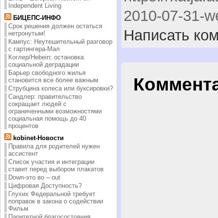
Independent Living
2010-07-31-we
БИЦЕПС-ИНФО
Срок решения должен остаться
Написать ко
нетронутым!
Кампус: Неутешительный разговор
с гартингера-Мал
Коглер/Hebein: остановка
социальной деградации
Барьер свободного жилья
Коммента
становится все более важным
Струбцина колеса или буксировки?
Сандлер: правительство
сокращает людей с
ограниченными возможностями
социальная помощь до 40
процентов
kobinet-Новости
Правила для родителей нужен
ассистент
Список участия и интеграции
ставит перед выбором плакатов
Down-это во – out
Цифровая Доступность?
Глухих Федеральной требует
поправок в закона о содействии
Фильм
Паритетной благосостояния