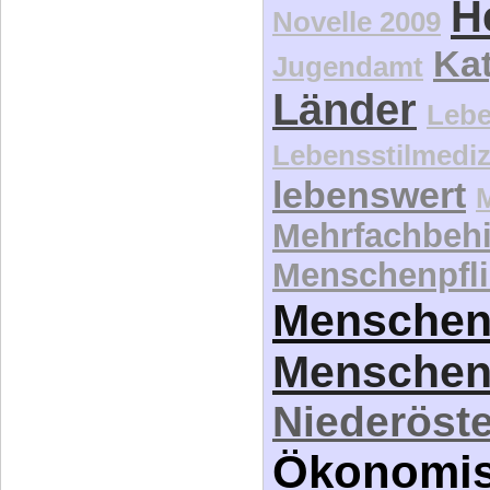
H
Novelle 2009
Kat
Jugendamt
Länder
Lebe
Lebensstilmediz
lebenswert
Mehrfachbeh
Menschenpfli
Menschen
Menschen
Niederöste
Ökonomi