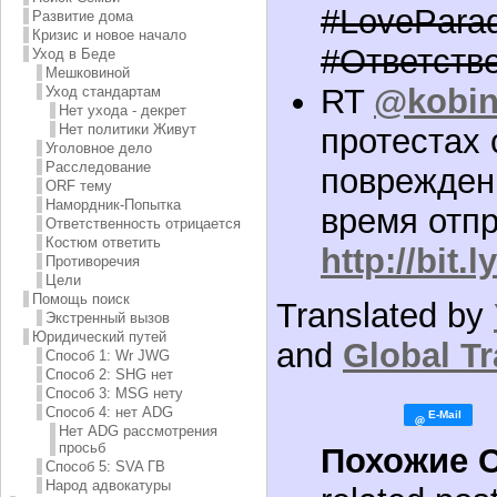
#LovePara
Развитие дома
Кризис и новое начало
#Ответств
Уход в Беде
Мешковиной
RT
@kobin
Уход стандартам
Нет ухода - декрет
Нет политики Живут
протестах 
Уголовное дело
Расследование
поврежден
ORF тему
Намордник-Попытка
время отпр
Ответственность отрицается
Костюм ответить
http://bit.
Противоречия
Цели
Помощь поиск
Translated by
Экстренный вызов
Юридический путей
and
Global Tr
Способ 1: Wr JWG
Способ 2: SHG нет
Способ 3: MSG нету
Способ 4: нет ADG
Нет ADG рассмотрения
просьб
Похожие 
Способ 5: SVA ГВ
Народ адвокатуры