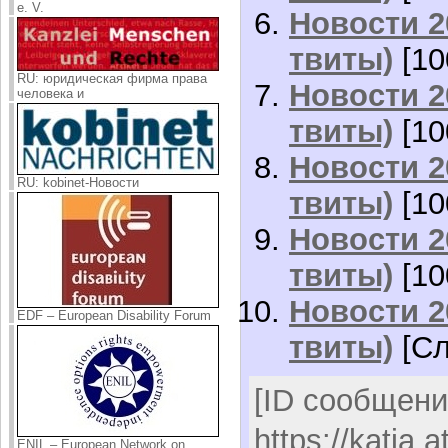
e. V.
Новости 2
твиты)
[10
RU: юридическая фирма права
Новости 2
человека и
твиты)
[10
Новости 2
RU: kobinet-Новости
твиты)
[10
Новости 2
твиты)
[10
Новости 2
EDF – European Disability Forum
твиты)
[Сл
[ID сообщени
https://katja.
ENIL – European Network on