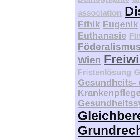
Di
association
Ethik
Eugenik
Euthanasie
Fi
Föderalismu
Freiwi
Wien
Fristenlösung
G
Gesundheits-
Krankenpfleg
Gesundheitss
Gleichber
Grundrec