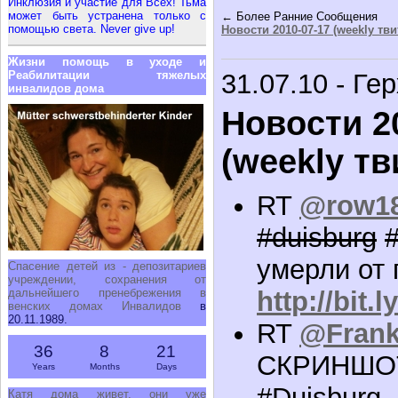
Инклюзия и участие для Всех! Тьма
может быть устранена только с
← Более Ранние Сообщения
помощью света. Never give up!
Новости 2010-07-17 (weekly тв
Жизни помощь в уходе и
Реабилитации тяжелых
31.07.10 - Ге
инвалидов дома
Новости 2
(weekly тв
RT
@row1
#duisburg
умерли от 
Спасение детей из - депозитариев
учреждении, сохранения от
дальнейшего пренебрежения в
http://bit.
венских домах Инвалидов
в
20.11.1989.
RT
@Frank
36
8
21
СКРИНШОТ
Years
Months
Days
#Duisburg
–
Катя дома живет, они уже