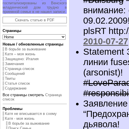
госпитализированы из Венского
младенческий дом трудно в
внимание: 
приемной семье в не нашел записи.
09.02.2009
Скачать статью в PDF
plsRT http:
Страницы
2010-07-27
Новые / обновленные страницы
Statement 
В борьбе за выживание
Катя – моя жизнь
Защищено: Италия
линии fuses 
Замечания
Страница список
(arsonist)!
Сообщений
Твиты
#LovePara
Статья список
Содержание
#responsibil
Все страницы смотреть
Страница
список
Заявление 
Проблемы
“Предохран
Катя не вписывается в схему
Катя - моя жизнь
дьявола!
В борьбе за выживание
Поиск Семьи