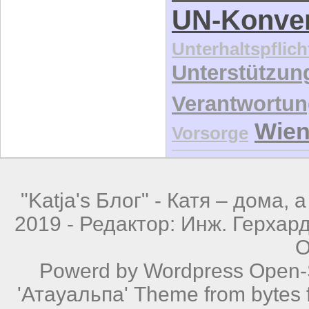
UN-Konve
Unterhaltspflich
Unterstützun
Verantwortu
Wie
Vorsorge
"Katja's Блог" -
Катя – дома, а
2019 - Редактор: Инж. Герхар
О
Powerd by
Wordpress
Open-S
'Атауальпа' Theme from bytes f