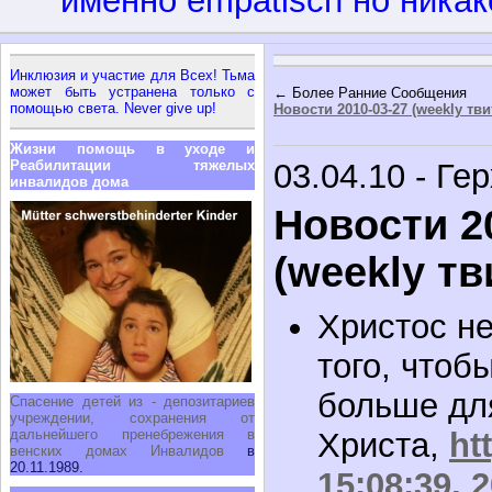
именно empatisch но никак
Инклюзия и участие для Всех! Тьма
может быть устранена только с
← Более Ранние Сообщения
помощью света. Never give up!
Новости 2010-03-27 (weekly тв
Жизни помощь в уходе и
Реабилитации тяжелых
03.04.10 - Ге
инвалидов дома
Новости 2
(weekly тв
Христос не
того, чтобы
больше для
Спасение детей из - депозитариев
учреждении, сохранения от
дальнейшего пренебрежения в
Христа,
ht
венских домах Инвалидов
в
20.11.1989.
15:08:39, 