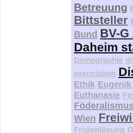
Betreuung
Bittsteller
BV-G 
Bund
Daheim st
Demographie
d
Di
association
Ethik
Eugenik
Euthanasie
Fi
Föderalismu
Freiwi
Wien
Fristenlösung
G