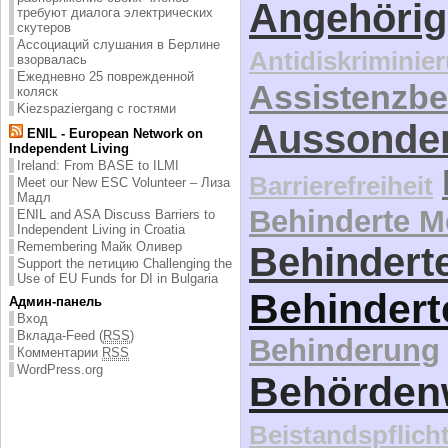
Angehörig
требуют диалога электрических
скутеров
Ассоциаций слушания в Берлине
Antidiskriminie
взорвалась
Ежедневно 25 поврежденной
Assistenzbe
коляск
Kiezspaziergang с гостями
Aussonde
ENIL - European Network on
Independent Living
Ireland: From BASE to ILMI
Barrierefreiheit
Meet our New ESC Volunteer – Лиза
Мадл
Behinderte 
ENIL and ASA Discuss Barriers to
Independent Living in Croatia
Remembering Майк Оливер
Behinderte
Support the петицию Challenging the
Use of EU Funds for DI in Bulgaria
Behindert
Админ-панель
Вход
Вклада-Feed (
RSS
)
Behinderung
Комментарии
RSS
WordPress.org
Behördenw
Beistandspflich