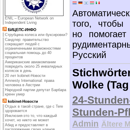
Автоматическ
ENIL – European Network on
того, чтобы
Independent Living
БИЦЕПС-ИНФО
но помогает
Струбцина колеса или буксировки?
Сандлер: правительство
рудимента
сокращает людей с
ограниченными возможностями
Русский
социальная помощь до 40
процентов
Американские авиакомпании
повредить около 25 инвалидных
Stichwörter
колясок в день
20 лет kobinet-Новости
Amnesty International: права
Wolke (Tag
человека в Австрии
Народной партии депутат Барбара
кренн умер
24-Stunden
kobinet-Новости
Отдых в такой стране, где с Tere
Stunden-Pf
здоровается
Инклюзия-это то, что каждый
хочет, но никто не может
Admin
Ältere 
Абид и предоставляет в
распоряжение своих членов