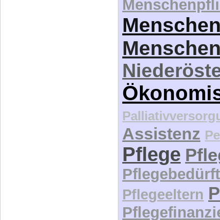
Menschenpfli
Menschen
Menschen
Niederöste
Ökonomi
Palliativversor
Assistenz
Pe
Pflege
Pfl
Pflegebedürft
P
Pflegeeltern
Pflegefinanz