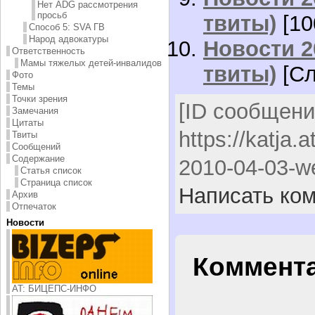
Нет ADG рассмотрения
просьб
твиты)
[10
Способ 5: SVA ГВ
Народ адвокатуры
Новости 20
Ответственность
Мамы тяжелых детей-инвалидов
твиты)
[Сл
Фото
Темы
Точки зрения
[ID сообщени
Замечания
Цитаты
https://katja.
Твиты
Сообщений
Содержание
2010-04-03-we
Статья список
Страница список
Написать ко
Архив
Отпечаток
Новости
Коммента
AT: БИЦЕПС-ИНФО