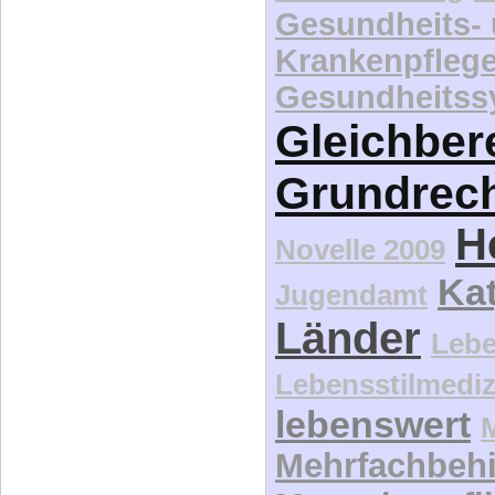
Gesundheits-
Krankenpfleg
Gesundheitss
Gleichber
Grundrec
H
Novelle 2009
Kat
Jugendamt
Länder
Lebe
Lebensstilmediz
lebenswert
Mehrfachbeh