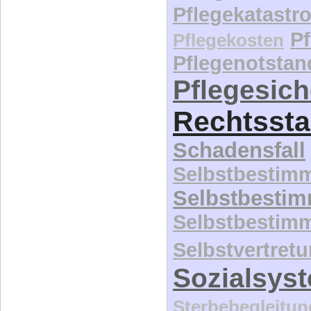
Pflegekatastr
P
Pflegekosten
Pflegenotstan
Pflegesic
Rechtssta
Schadensfall
Selbstbestim
Selbstbesti
Selbstbestim
Selbstvertret
Sozialsys
Sterbebegleitun