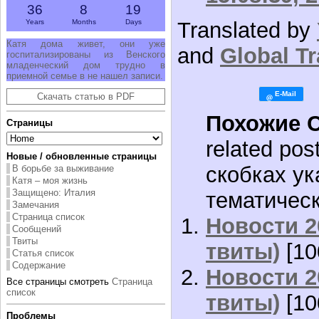
36
8
19
Years
Months
Days
Translated by
Катя дома живет, они уже
and
Global Tr
госпитализированы из Венского
младенческий дом трудно в
приемной семье в не нашел записи.
Скачать статью в PDF
Похожие 
Страницы
related pos
Новые / обновленные страницы
скобках ук
В борьбе за выживание
Катя – моя жизнь
Защищено: Италия
тематическ
Замечания
Страница список
Новости 2
Сообщений
Твиты
твиты)
[10
Статья список
Содержание
Новости 2
Все страницы смотреть
Страница
список
твиты)
[10
Проблемы