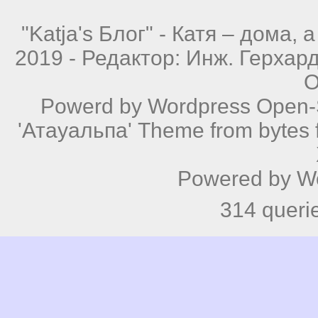
"Katja's Блог" -
Катя – дома, а
2019 - Редактор: Инж. Герхар
О
Powerd by
Wordpress
Open-S
'Атауальпа' Theme from bytes f
Powered by
W
314 queri