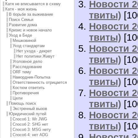
Новости 2
Катя не вписывается в схему
Катя - моя жизнь
твиты)
[10
В борьбе за выживание
Поиск Семьи
Новости 2
Развитие дома
Кризис и новое начало
твиты)
[10
Уход в Беде
Мешковиной
Новости 2
Уход стандартам
Нет ухода - декрет
Нет политики Живут
твиты)
[10
Уголовное дело
Расследование
Новости 2
ORF тему
Намордник-Попытка
твиты)
[10
Ответственность отрицается
Костюм ответить
Новости 2
Противоречия
Цели
твиты)
[10
Помощь поиск
Экстренный вызов
Новости 2
Юридический путей
Способ 1: Wr JWG
твиты)
[10
Способ 2: SHG нет
Способ 3: MSG нету
Новости 2
Способ 4: нет ADG