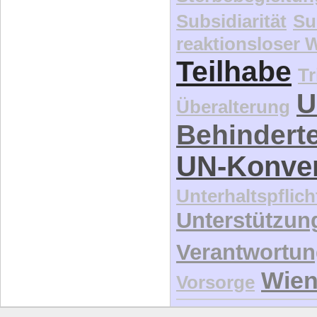
Subsidiarität
Su
reaktionsloser
Teilhabe
Tr
U
Überalterung
Behindert
UN-Konve
Unterhaltspflich
Unterstützun
Verantwortu
Wie
Vorsorge