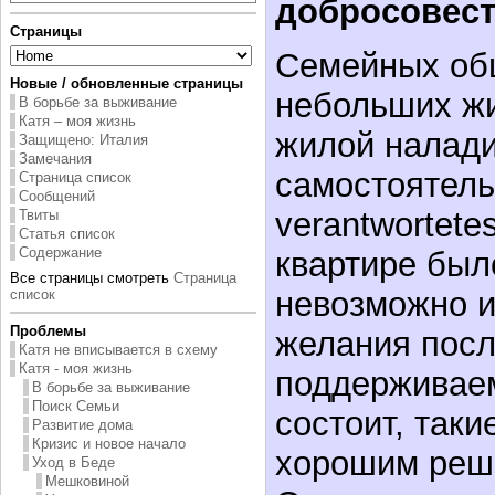
добросовес
Страницы
Семейных общ
Новые / обновленные страницы
небольших ж
В борьбе за выживание
Катя – моя жизнь
жилой налади
Защищено: Италия
Замечания
самостоятель
Страница список
Сообщений
verantwortete
Твиты
Статья список
Содержание
квартире был
Все страницы смотреть
Страница
невозможно и
список
Проблемы
желания посл
Катя не вписывается в схему
Катя - моя жизнь
поддерживае
В борьбе за выживание
Поиск Семьи
состоит, таки
Развитие дома
Кризис и новое начало
хорошим реш
Уход в Беде
Мешковиной