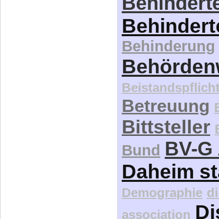
Behinderte
Behindert
Behinderung
Behördenw
Beistandspflich
Betreuung
Bittsteller
BV-G 
Bund
Daheim st
Demographie
d
Di
association