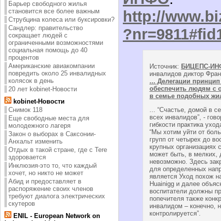
Барьер свободного жилья
становится все более важным
http://www.bi
Струбцина колеса или буксировки?
Сандлер: правительство
?nr=9811#fid
сокращает людей с
ограниченными возможностями
социальная помощь до 40
процентов
Американские авиакомпании
Источник:
БИЦЕПС-ИН
повредить около 25 инвалидных
инвалидов диктор Фран
колясок в день
... Делегации принцип
обеспечить людям с 
20 лет kobinet-Новости
в семье подобных жи
kobinet-Новости
Снимок 118
... “Счастье, домой в 
всех инвалидов”, - гов
Еще свободные места для
гибкости практика уход
молодежного лагеря
“Мы хотим уйти от бол
Закон о выборах в Саксонии-
групп от четырех до во
Анхальт изменить
крупных организациях 
Отдых в такой стране, где с Tere
может быть, в мелких,
здоровается
невозможно. Здесь зак
Инклюзия-это то, что каждый
для определенных напр
хочет, но никто не может
является Уход похож на
Абид и предоставляет в
Huainigg и далее объяс
распоряжение своих членов
воспитатели должны пр
требуют диалога электрических
попечителя также конк
скутеров
инвалидом – конечно, н
контролируется”.
ENIL - European Network on