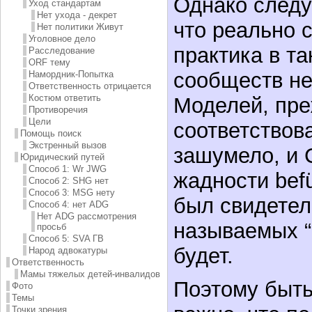
Однако следу
Уход стандартам
Нет ухода - декрет
что реально
Нет политики Живут
Уголовное дело
практика в т
Расследование
ORF тему
сообществ не
Намордник-Попытка
Ответственность отрицается
Костюм ответить
Моделей, пре
Противоречия
Цели
соответствова
Помощь поиск
Экстренный вызов
зашумело, и 
Юридический путей
Способ 1: Wr JWG
жадности bef
Способ 2: SHG нет
Способ 3: MSG нету
был свидетел
Способ 4: нет ADG
Нет ADG рассмотрения
называемых “
просьб
Способ 5: SVA ГВ
будет.
Народ адвокатуры
Ответственность
Мамы тяжелых детей-инвалидов
Поэтому быт
Фото
Темы
Точки зрения