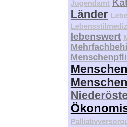
Kat
Jugendamt
Länder
Lebe
Lebensstilmediz
lebenswert
Mehrfachbeh
Menschenpfli
Menschen
Menschen
Niederöste
Ökonomi
Palliativversor