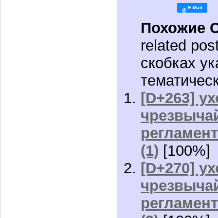
Похожие 
related pos
скобках ук
тематическ
[D+263] ух
чрезвычай
регламент
(1)
[100%]
[D+270] ух
чрезвычай
регламент