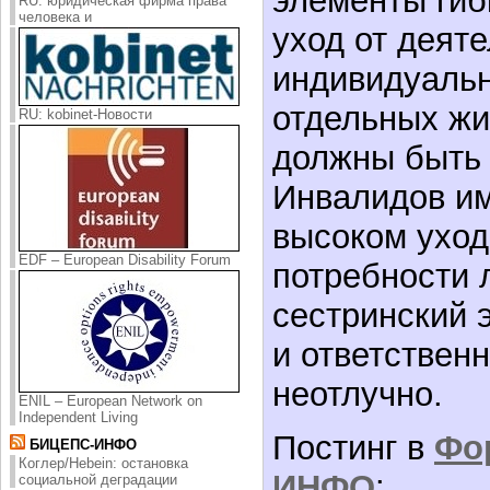
элементы гиб
RU: юридическая фирма права
человека и
уход от деяте
индивидуаль
отдельных жи
RU: kobinet-Новости
должны быть
Инвалидов им
высоком уход
EDF – European Disability Forum
потребности 
сестринский 
и ответственн
неотлучно.
ENIL – European Network on
Independent Living
Постинг в
Фо
БИЦЕПС-ИНФО
Коглер/Hebein: остановка
ИНФО
:
социальной деградации