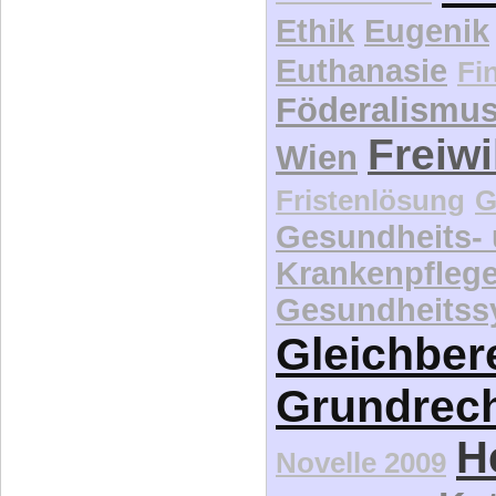
Ethik
Eugenik
Euthanasie
Fi
Föderalismu
Freiwi
Wien
Fristenlösung
G
Gesundheits-
Krankenpfleg
Gesundheitss
Gleichber
Grundrec
H
Novelle 2009