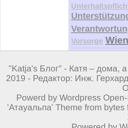
Unterhaltspflich
Unterstützun
Verantwortu
Wie
Vorsorge
"Katja's Блог" -
Катя – дома, а
2019 - Редактор: Инж. Герхар
О
Powerd by
Wordpress
Open-S
'Атауальпа' Theme from bytes f
Powered by
W