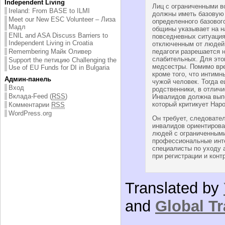
Independent Living
Лиц с ограниченными в
Ireland: From BASE to ILMI
должны иметь базовую 
Meet our New ESC Volunteer – Лиза
определенного базовог
Мадл
общины указывает на н
ENIL and ASA Discuss Barriers to
повседневных ситуация
Independent Living in Croatia
отключенным от людей
Remembering Майк Оливер
педагоги разрешается н
слабительных. Для это
Support the петицию Challenging the
медсестры. Помимо вре
Use of EU Funds for DI in Bulgaria
кроме того, что интимн
Админ-панель
чужой человек. Тогда е
Вход
родственники, в отлич
Вклада-Feed (
RSS
)
Инвалидов должна выпо
который критикует Нар
Комментарии
RSS
WordPress.org
Он требует, следовател
инвалидов ориентирова
людей с ограниченным
профессиональные инт
специалисты по уходу а
при регистрации и конт
Translated by
and
Global Tr