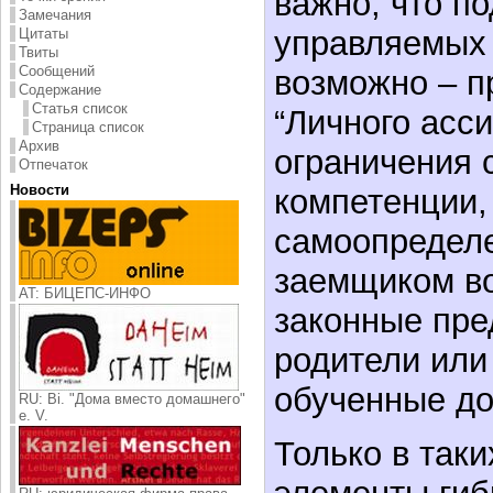
важно, что п
Замечания
управляемых 
Цитаты
Твиты
Сообщений
возможно – п
Содержание
Статья список
“Личного асси
Страница список
Архив
ограничения 
Отпечаток
Новости
компетенции,
самоопределе
заемщиком в
AT: БИЦЕПС-ИНФО
законные пре
родители или
обученные до
RU: Bi. "Дома вместо домашнего"
e. V.
Только в таки