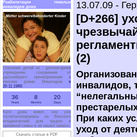
Реабилитации тяжелых
13.07.09 - Ге
инвалидов дома
[D+266] ух
чрезвычайн
регламент
(2)
Спасение детей из - депозитариев
Организован
учреждении, сохранения от
дальнейшего пренебрежения в
венских домах Инвалидов
в
инвалидов, 
20.11.1989.
“нелегальн
36
8
20
Years
Months
Days
престарелых
Катя дома живет, они уже
При каких у
госпитализированы из Венского
младенческий дом трудно в
приемной семье в не нашел записи.
уход от дея
Скачать статью в PDF