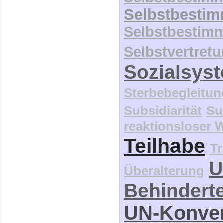
Selbstbesti
Selbstbestim
Selbstvertret
Sozialsys
Sterbebegleitun
Subsidiarität
Su
reaktionsloser
Teilhabe
Tr
U
Überalterung
Behindert
UN-Konve