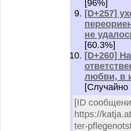
[96%]
[D+257] ух
переориен
не удалос
[60.3%]
[D+260] Н
ответстве
любви, в 
[Случайно 
[ID сообщени
https://katja.
ter-pflegenots