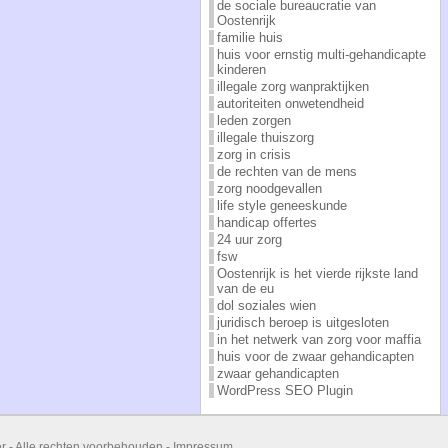
de sociale bureaucratie van
Oostenrijk
familie huis
huis voor ernstig multi-gehandicapte
kinderen
illegale zorg wanpraktijken
autoriteiten onwetendheid
leden zorgen
illegale thuiszorg
zorg in crisis
de rechten van de mens
zorg noodgevallen
life style geneeskunde
handicap offertes
24 uur zorg
fsw
Oostenrijk is het vierde rijkste land
van de eu
dol soziales wien
juridisch beroep is uitgesloten
in het netwerk van zorg voor maffia
huis voor de zwaar gehandicapten
zwaar gehandicapten
WordPress SEO Plugin
er - Alle rechten voorbehouden -
Impressum