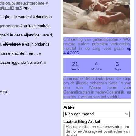
at/blog/570/feuchtgebiete
#
katja.at/?p=3
ergo:
 lijken te worden! #
Handicap
egenotstand-2
#
uitgeschakeld
gheid in deze vijandige wereld,
Ontruiming van gehandicapten - WG,
nazorg ouders gebreken vertoonden.
. #
Kinderen
a #zijn ondanks
Herstel in de zorg voor gezin
op
4.4.2005.
nterne klachten, en ...
#
tussenliggende 'valleien'.
#
21
4
3
Years
Months
Days
chronische Behördenk(r)voor de strijd
om de illegale schoppen Katie ' s van
een van Wenen home voor
werp:
Gehandicapten in neder-Oostenrijk, na
slechts 7 weken van het verblijf.
Artikel
Artikel
Laatste Blog Artikel
Het aanzetten en samenzwering om
de home-Verdrag-het overtreden van
de wet