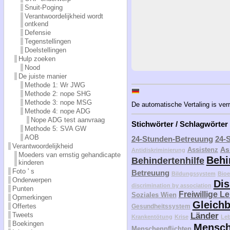
Snuit-Poging
Verantwoordelijkheid wordt
ontkend
Defensie
Tegenstellingen
Doelstellingen
Hulp zoeken
Nood
De juiste manier
Methode 1: Wr JWG
Methode 2: nope SHG
Methode 3: nope MSG
De automatische Vertaling is verr
Methode 4: nope ADG
Nope ADG test aanvraag
Stichwörter / Schlagwörter
Methode 5: SVA GW
AOB
24-Stunden-Betreuung
24-
Verantwoordelijkheid
As
Assistenz
Antidiskriminierung
Moeders van ernstig gehandicapte
Behi
Behindertenhilfe
kinderen
Foto ' s
Betreuung
Bildungssystem
Bioe
Onderwerpen
Dis
discrimination by association
Punten
Freiwillige L
Soziales Wien
Opmerkingen
Gleichb
Offertes
Gesundheitssystem
Tweets
Länder
Krankentötung
Krise
Le
Boekingen
Mensch
Menschenpflichten