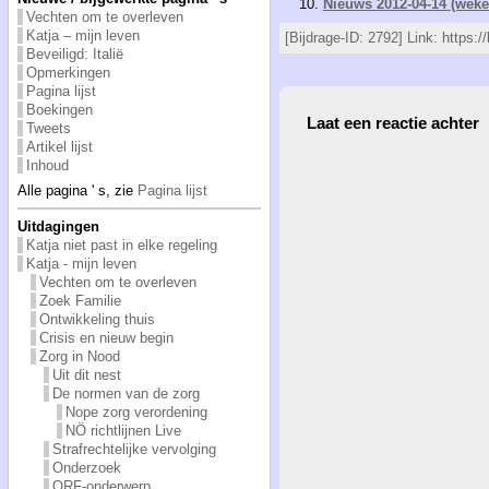
Nieuws 2012-04-14 (wekel
Vechten om te overleven
Katja – mijn leven
[Bijdrage-ID: 2792] Link: https:
Beveiligd: Italië
Opmerkingen
Pagina lijst
Boekingen
Laat een reactie achter
Tweets
Artikel lijst
Inhoud
Alle pagina ' s, zie
Pagina lijst
Uitdagingen
Katja niet past in elke regeling
Katja - mijn leven
Vechten om te overleven
Zoek Familie
Ontwikkeling thuis
Crisis en nieuw begin
Zorg in Nood
Uit dit nest
De normen van de zorg
Nope zorg verordening
NÖ richtlijnen Live
Strafrechtelijke vervolging
Onderzoek
ORF-onderwerp