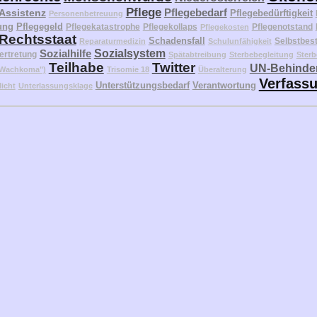
Pflege
Pflegebedarf
 Assistenz
Pflegebedürftigkeit
Personenbetreuung
ung
Pflegegeld
Pflegekatastrophe
Pflegekollaps
Pflegenotstand
Pflegekosten
Rechtsstaat
Schadensfall
Selbstbes
Reparaturmedizin
Schulunfähigkeit
Sozialhilfe
Sozialsystem
ertretung
Spätabtreibung
Sterbebegleitung
Sterb
Teilhabe
Twitter
UN-Behinder
("Wachkoma")
Trisomie 18
Überalterung
Verfass
Unterstützungsbedarf
Verantwortung
licht
Unterlassungsklage