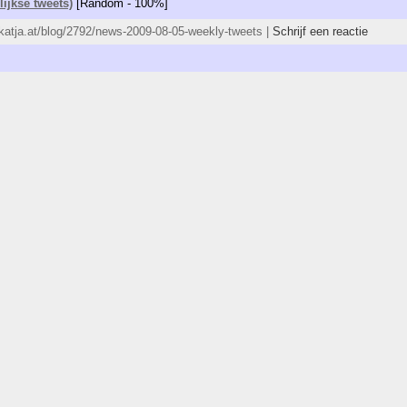
ijkse tweets)
[Random - 100%]
//katja.at/blog/2792/news-2009-08-05-weekly-tweets |
Schrijf een reactie