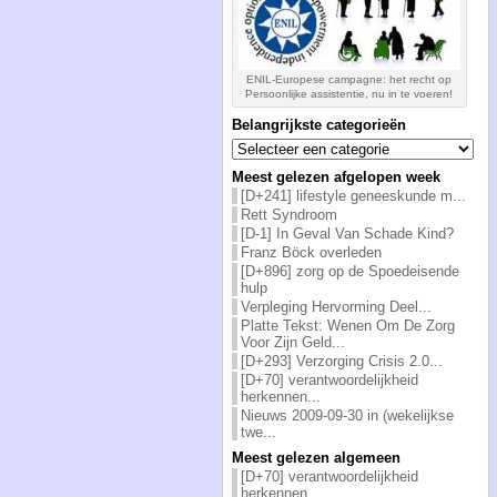
ENIL-Europese campagne: het recht op
Persoonlijke assistentie, nu in te voeren!
Belangrijkste categorieën
Belangrijkste
categorieën
Meest gelezen afgelopen week
[D+241] lifestyle geneeskunde m...
Rett Syndroom
[D-1] In Geval Van Schade Kind?
Franz Böck overleden
[D+896] zorg op de Spoedeisende
hulp
Verpleging Hervorming Deel...
Platte Tekst: Wenen Om De Zorg
Voor Zijn Geld...
[D+293] Verzorging Crisis 2.0...
[D+70] verantwoordelijkheid
herkennen...
Nieuws 2009-09-30 in (wekelijkse
twe...
Meest gelezen algemeen
[D+70] verantwoordelijkheid
herkennen...