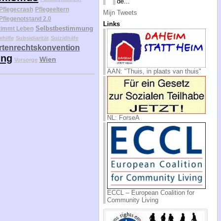
de...
Pflegecrash
Pflegeeltern
Mijn Tweets
Pflegenotstand 2.0
Links
Selbstbestimmung
timmt Leben
ehilfe
Subsidiarität
Suizidhilfe
tenrechtskonvention
ung
Wien
Vorsorge
AAN: "Thuis, in plaats van thuis"
NL: ForseA
ECCL – European Coalition for
Community Living