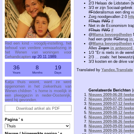
2/3 Helaas de Lidstaten (
3/3 er zijn Sociaal-gebrek
#
F
öderalismus een ding va
Zorg noodgevallen 2.0
htt
#
Thuis
#
WG
#
Niet in de Economism trap: 
#
Thuis
#
WG
#
@
Mama bevoegdheden
had een grote #
Gl
terug
in
Red een kind - voogdij-instelling, het
@
Mama bevoegdheden
n
behoud van verdere verwaarlozing in
Alles
Zegen
in antwoord
het Wenen van woningen voor
1/3 "Er is niets in de wer
Gehandicapten
op 20.11.1989.
2/3 ... zoals: het bewustzi
3/3 kosten en de drive van
36
8
19
Translated by
Yandex.Translate
Years
Months
Days
Katja thuis woont, want ze werd
opgenomen in het ziekenhuis van
Gerelateerde Berichten
(
Wenen children ' s home is moeilijk in
Nieuws 2009-06-28 (wekel
een pleeggezin in neder-Oostenrijk,
Nieuws 2009-07-05 (wekel
werd hij gevonden.
Nieuws 2009-07-12 (wekel
Nieuws 2009-07-29 (wekel
Download artikel als PDF
Nieuws 2009-08-12 (wekel
Nieuws 2009-08-19 (wekel
Pagina ' s
Nieuws 2009-08-26 (wekel
Nieuws 2009-09-09 (wekel
Nieuws 2009-09-16 (wekel
Nieuwe / bijgewerkte pagina ' s