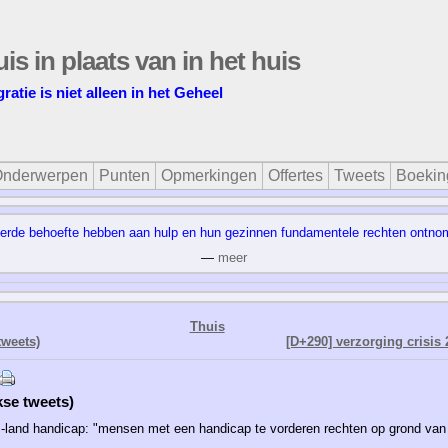
uis in plaats van in het huis
gratie is niet alleen in het Geheel
nderwerpen
Punten
Opmerkingen
Offertes
Tweets
Boekin
teerde behoefte hebben aan hulp en hun gezinnen fundamentele rechten ontnom
—
meer
Thuis
tweets)
[D+290] verzorging crisis 
kse tweets)
land handicap: "mensen met een handicap te vorderen rechten op grond van 