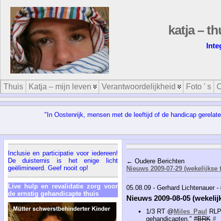
katja – th
Inte
Thuis
Katja – mijn leven
Verantwoordelijkheid
Foto ' s
O
"In Oostenrijk, mensen met de leeftijd of de handicap gerela
Inclusie en participatie voor iedereen!
De duisternis is het enige licht
← Oudere Berichten
geëlimineerd. Geef nooit op!
Nieuws 2009-07-29 (wekelijkse 
Live hulp en revalidatie zorg voor
05.08.09 - Gerhard Lichtenauer -
de ernstig gehandicapte thuis
Nieuws 2009-08-05 (wekelij
1/3 RT @
Miles_Paul
RLP-
gehandicapten," #
BRK
#