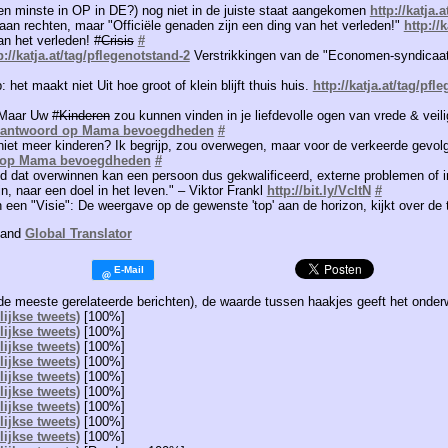
ten minste in OP in DE?) nog niet in de juiste staat aangekomen
http://katja.
 aan rechten, maar "Officiële genaden zijn een ding van het verleden!"
http://
n het verleden! #
Crisis
#
p://katja.at/tag/pflegenotstand-2
Verstrikkingen van de "Economen-syndicaat"
het maakt niet Uit hoe groot of klein blijft thuis huis.
http://katja.at/tag/pfl
Maar Uw #
Kinderen
zou kunnen vinden in je liefdevolle ogen van vrede & veili
 antwoord op Mama bevoegdheden
#
iet meer kinderen? Ik begrijp, zou overwegen, maar voor de verkeerde gevolg
 op Mama bevoegdheden
#
eld dat overwinnen kan een persoon dus gekwalificeerd, externe problemen of i
jn, naar een doel in het leven." – Viktor Frankl
http://bit.ly/VcItN
#
 een "Visie": De weergave op de gewenste 'top' aan de horizon, kijkt over de 
and
Global Translator
de meeste gerelateerde berichten), de waarde tussen haakjes geeft het onder
ijkse tweets)
[100%]
ijkse tweets)
[100%]
ijkse tweets)
[100%]
ijkse tweets)
[100%]
ijkse tweets)
[100%]
ijkse tweets)
[100%]
ijkse tweets)
[100%]
ijkse tweets)
[100%]
ijkse tweets)
[100%]