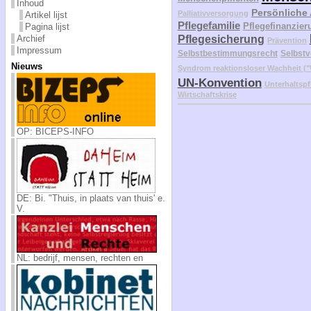
Inhoud
Persönliche
Palliativversorgung
Artikel lijst
Pflegefamilie
Pflegefinanzier
Pagina lijst
Archief
Pflegesicherung
Prävention
Impressum
Selbstbestimmungsrecht
Selbstv
Nieuws
Syndrom reaktionsloser Wachheit 
UN-Konvention
Unterhaltspf
Wirtschaftskrise
OP: BICEPS-INFO
DE: Bi. "Thuis, in plaats van thuis' e.
V.
NL: bedrijf, mensen, rechten en