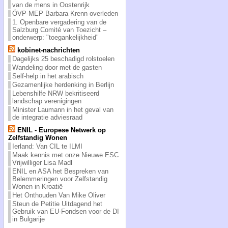
van de mens in Oostenrijk
ÖVP-MEP Barbara Krenn overleden
1. Openbare vergadering van de
Salzburg Comité van Toezicht –
onderwerp: "toegankelijkheid"
kobinet-nachrichten
Dagelijks 25 beschadigd rolstoelen
Wandeling door met de gasten
Self-help in het arabisch
Gezamenlijke herdenking in Berlijn
Lebenshilfe NRW bekritiseerd
landschap verenigingen
Minister Laumann in het geval van
de integratie adviesraad
ENIL - Europese Netwerk op
Zelfstandig Wonen
Ierland: Van CIL te ILMI
Maak kennis met onze Nieuwe ESC
Vrijwilliger Lisa Madl
ENIL en ASA het Bespreken van
Belemmeringen voor Zelfstandig
Wonen in Kroatië
Het Onthouden Van Mike Oliver
Steun de Petitie Uitdagend het
Gebruik van EU-Fondsen voor de DI
in Bulgarije