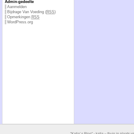
Admin-gedeelte
Aanmelden
Bijdrage Van Voeding (
RSS
)
Opmerkingen
RSS
WordPress.org
"Katja' s Blog" -
katja – thuis in plaats v