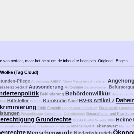
e van perfect, maar het helpt om de inhoud te begrijpen. Origineel: Engels
 Wolke (Tag Cloud)
Angehöri
Stunden-Pflege
Admin
Abtreibung
Ältere Menschen
Amstetten
Aussonderung
Befürsorgu
sistenzbedarf
Autonomie
Barrierefreiheit
ndertenpolitik
Behördenwillkür
Behinderung
Beistandspfli
Dahei
BV-G Artikel 7
Bittsteller
Bürokratie
Bund
thik
BIZEPS
kriminierung
Ethik
Eugenik
Euthanasie
Eugenische Indikation
Finanzkri
eistungen
Gesundheits- und Krankenp
Fristenlösung
Gemeinden
Gerechtigkeit
erechtigung
Grundrechte
Heime
GuKG
GuKG Novelle 2009
lebenswert
lebensunwert
bensmedizin
Lebensrecht
Lebensstilmedizin
Medien
M
Ökono
enrechte
Menschenwürde
Niederösterreich