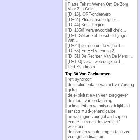
Platte Tekst: Wenen Om De Zorg
Voor Zijn Geld...
[D+15], ORF-onderwerp
[D+64] Pluralistische Ignor...
[D+44] Snuit-Poging
[D+1350] Verantwoordelijkheid...
[D+1] SN-artikel: beschuldigingen
van...
[D+23] de rede en de vrijheid...
[D+56] EntHEIMlichung 2
[D+51] De Rechten Van De Mens ...
[D+100] verantwoordelijkheid....
Rett Syndroom
Top 30 Van Zoektermen
rett syndroom
de implementatie van het vn-Verdrag
gukg
de exploitatie van een zorg-gever
de steun van ontkenning
solidariteit en verantwoordelijkheid
ernstig multi-gehandicapte
nö woningen voor gehandicapten
eerste hulp aan de overheid '
willekeur
de normen van de zorg in tehuizen
voor gehandicapten