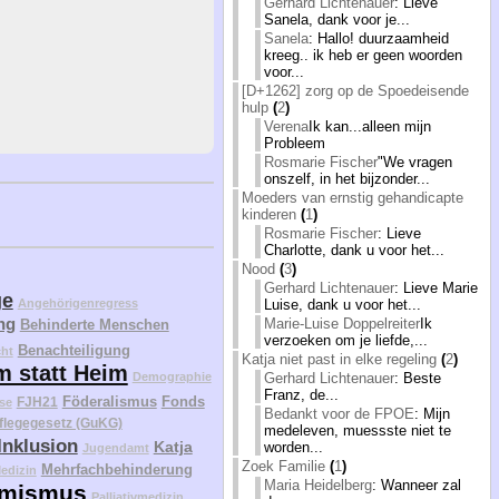
Gerhard Lichtenauer
: Lieve
Sanela, dank voor je...
Sanela
: Hallo! duurzaamheid
kreeg.. ik heb er geen woorden
voor...
[D+1262] zorg op de Spoedeisende
hulp
(
2
)
Verena
Ik kan...alleen mijn
Probleem
Rosmarie Fischer
"We vragen
onszelf, in het bijzonder...
Moeders van ernstig gehandicapte
kinderen
(
1
)
Rosmarie Fischer
: Lieve
Charlotte, dank u voor het...
Nood
(
3
)
Gerhard Lichtenauer
: Lieve Marie
ge
Luise, dank u voor het...
Angehörigenregress
ng
Marie-Luise Doppelreiter
Ik
Behinderte Menschen
verzoeken om je liefde,...
Benachteiligung
cht
Katja niet past in elke regeling
(
2
)
m statt Heim
Gerhard Lichtenauer
: Beste
Demographie
Franz, de...
Föderalismus
Fonds
FJH21
se
Bedankt voor de FPOE
: Mijn
flegegesetz (GuKG)
medeleven, muessste niet te
Inklusion
Katja
worden...
Jugendamt
Zoek Familie
(
1
)
Mehrfachbehinderung
edizin
Maria Heidelberg
: Wanneer zal
mismus
Palliativmedizin