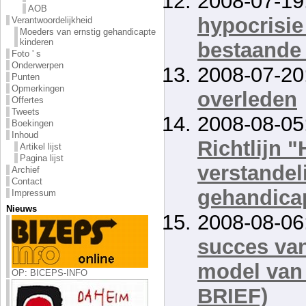
2008-07-19
AOB
hypocrisie
Verantwoordelijkheid
Moeders van ernstig gehandicapte
kinderen
bestaande 
Foto ' s
Onderwerpen
2008-07-20
Punten
Opmerkingen
overleden
Offertes
Tweets
2008-08-05
Boekingen
Inhoud
Richtlijn 
Artikel lijst
Pagina lijst
verstandel
Archief
Contact
gehandica
Impressum
Nieuws
2008-08-06
succes van
model van
OP: BICEPS-INFO
BRIEF)