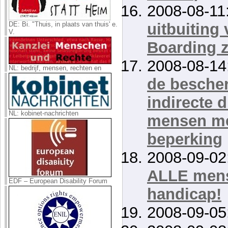
2008-08-11
DE: Bi. "Thuis, in plaats van thuis' e.
uitbuiting
V.
Boarding z
2008-08-14
NL: bedrijf, mensen, rechten en
de besche
indirecte d
NL: kobinet-nachrichten
mensen met
beperking
2008-09-02
ALLE mens
EDF – European Disability Forum
handicap!
2008-09-05