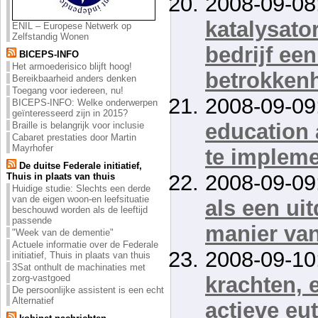
2008-09-08
katalysato
ENIL – Europese Netwerk op
Zelfstandig Wonen
bedrijf ee
BICEPS-INFO
Het armoederisico blijft hoog!
betrokken
Bereikbaarheid anders denken
Toegang voor iedereen, nu!
2008-09-09
BICEPS-INFO: Welke onderwerpen
geïnteresseerd zijn in 2015?
education 
Braille is belangrijk voor inclusie
Cabaret prestaties door Martin
Mayrhofer
te implem
De duitse Federale initiatief,
2008-09-09
Thuis in plaats van thuis
Huidige studie: Slechts een derde
van de eigen woon-en leefsituatie
als een ui
beschouwd worden als de leeftijd
passende
manier va
"Week van de dementie"
Actuele informatie over de Federale
2008-09-10
initiatief, Thuis in plaats van thuis
3Sat onthult de machinaties met
zorg-vastgoed
krachten, 
De persoonlijke assistent is een echt
Alternatief
actieve eu