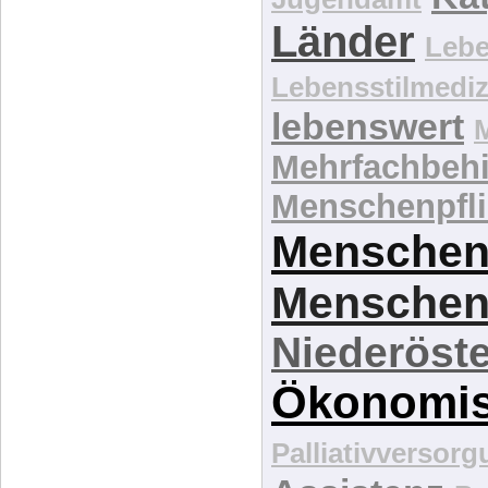
Länder
Lebe
Lebensstilmediz
lebenswert
Mehrfachbeh
Menschenpfli
Menschen
Menschen
Niederöste
Ökonomi
Palliativversor