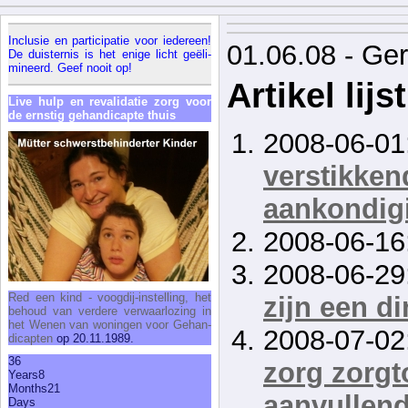
In­clu­sie en par­ti­ci­pa­tie voor ie­der­een!
01.06.08 - Ge
De duis­ter­nis is het eni­ge licht geëli­
mi­neerd. Geef nooit op!
Artikel lijst
Li­ve hulp en re­va­li­da­tie zorg voor
de ern­stig ge­han­di­cap­te thuis
2008-06-01
verstikken
aankondig
2008-06-16
2008-06-29
Red een kind - voog­dij-in­stel­ling, het
zijn een d
be­houd van ver­de­re ver­waar­lo­zing in
het We­nen van wo­nin­gen voor Ge­han­
2008-07-02
di­cap­ten
op 20.11.1989.
36
zorg zorgt
Years
8
Months
21
aanvullend
Days