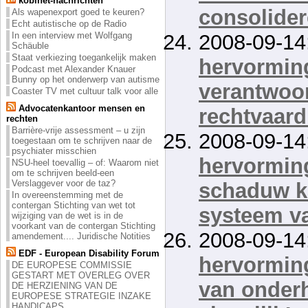
kobinet-nachrichten
consolide
Als wapenexport goed te keuren?
Echt autistische op de Radio
In een interview met Wolfgang
2008-09-14
Schäuble
Staat verkiezing toegankelijk maken
hervorming
Podcast met Alexander Knauer
Bunny op het onderwerp van autisme
verantwoor
Coaster TV met cultuur talk voor alle
Advocatenkantoor mensen en
rechtvaard
rechten
Barrière-vrije assessment – u zijn
2008-09-14
toegestaan om te schrijven naar de
psychiater misschien
hervorming
NSU-heel toevallig – of: Waarom niet
om te schrijven beeld-een
Verslaggever voor de taz?
schaduw k
In overeenstemming met de
contergan Stichting van wet tot
systeem v
wijziging van de wet is in de
voorkant van de contergan Stichting
2008-09-14
amendement.... Juridische Notities
EDF - European Disability Forum
hervorming
DE EUROPESE COMMISSIE
GESTART MET OVERLEG OVER
van onderh
DE HERZIENING VAN DE
EUROPESE STRATEGIE INZAKE
HANDICAPS