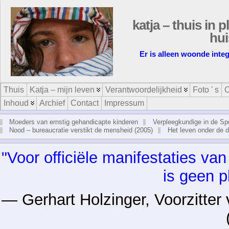
katja – thuis in p
hui
Er is alleen woonde integ
Thuis
Katja – mijn leven
Verantwoordelijkheid
Foto ' s
O
Inhoud
Archief
Contact
Impressum
Moeders van ernstig gehandicapte kinderen
Verpleegkundige in de Sp
Nood – bureaucratie verstikt de mensheid (2005)
Het leven onder de 
"Voor of­fi­ciële ma­ni­fes­ta­ties v
is geen p
— Ger­hart Hol­zin­ger, Voor­zit­ter v