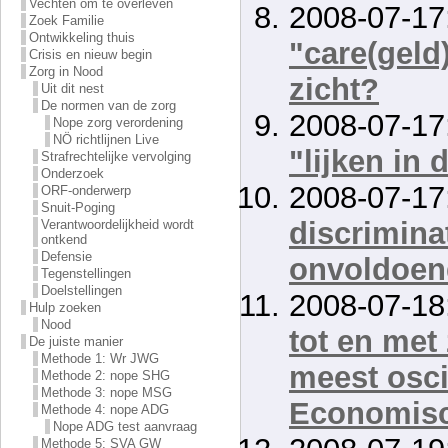
Vechten om te overleven
2008-07-17
Zoek Familie
Ontwikkeling thuis
"care(geld)
Crisis en nieuw begin
Zorg in Nood
zicht?
Uit dit nest
De normen van de zorg
2008-07-17
Nope zorg verordening
NÖ richtlijnen Live
"lijken in 
Strafrechtelijke vervolging
Onderzoek
2008-07-17
ORF-onderwerp
Snuit-Poging
discriminat
Verantwoordelijkheid wordt
ontkend
Defensie
onvoldoen
Tegenstellingen
Doelstellingen
2008-07-18
Hulp zoeken
Nood
tot en met
De juiste manier
Methode 1: Wr JWG
meest osci
Methode 2: nope SHG
Methode 3: nope MSG
Economis
Methode 4: nope ADG
Nope ADG test aanvraag
Methode 5: SVA GW