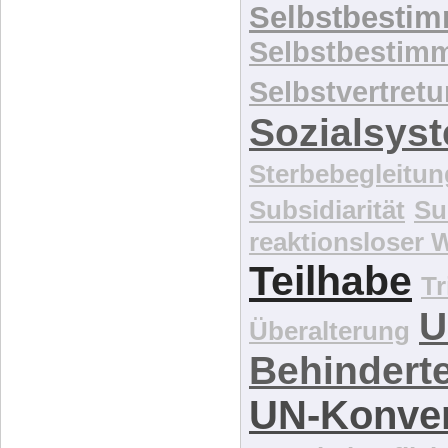
Selbstbesti
Selbstbestim
Selbstvertret
Sozialsys
Sterbebegleitun
Subsidiarität
Su
reaktionsloser
Teilhabe
Tr
U
Überalterung
Behindert
UN-Konve