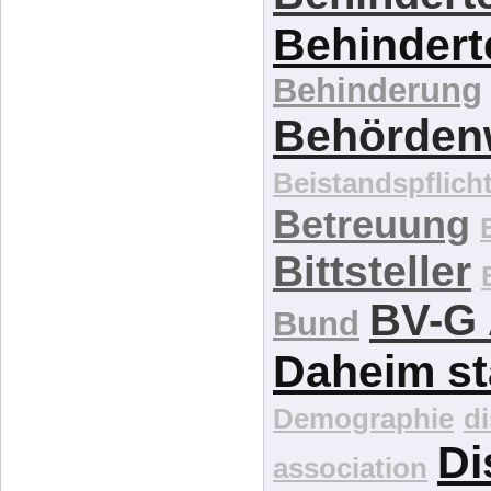
Behindert
Behinderung
Behördenw
Beistandspflich
Betreuung
Bittsteller
BV-G 
Bund
Daheim st
Demographie
d
Di
association