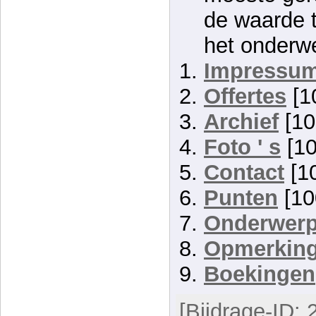
de waarde 
het onderw
Impressu
Offertes
[1
Archief
[10
Foto ' s
[1
Contact
[1
Punten
[10
Onderwer
Opmerkin
Boekingen
[Bijdrage-ID: 