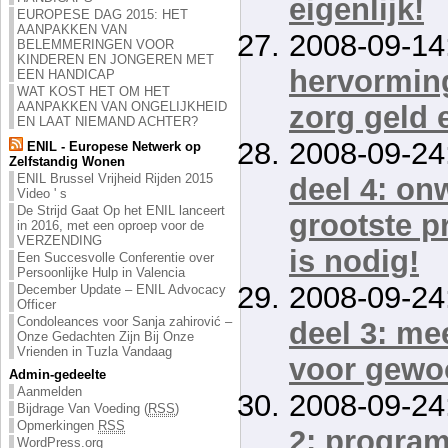
eigenlijk!
EUROPESE DAG 2015: HET
AANPAKKEN VAN
2008-09-14
BELEMMERINGEN VOOR
KINDEREN EN JONGEREN MET
hervorming
EEN HANDICAP
WAT KOST HET OM HET
AANPAKKEN VAN ONGELIJKHEID
zorg geld 
EN LAAT NIEMAND ACHTER?
2008-09-24
ENIL - Europese Netwerk op
Zelfstandig Wonen
ENIL Brussel Vrijheid Rijden 2015
deel 4: on
Video ' s
De Strijd Gaat Op het ENIL lanceert
grootste p
in 2016, met een oproep voor de
VERZENDING
is nodig!
Een Succesvolle Conferentie over
Persoonlijke Hulp in Valencia
2008-09-24
December Update – ENIL Advocacy
Officer
Condoleances voor Sanja zahirović –
deel 3: me
Onze Gedachten Zijn Bij Onze
Vrienden in Tuzla Vandaag
voor gewo
Admin-gedeelte
Aanmelden
2008-09-24
Bijdrage Van Voeding (
RSS
)
Opmerkingen
RSS
2: progra
WordPress.org