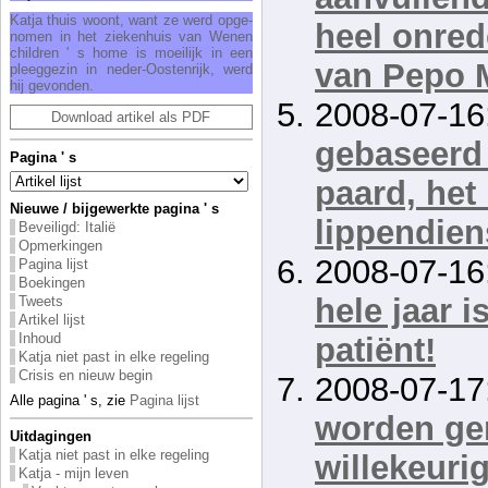
Kat­ja thuis woont, want ze werd op­ge­
heel onred
no­men in het zie­ken­huis van We­nen
child­ren ' s ho­me is moei­lijk in een
van Pepo 
pleeg­ge­zin in ne­der-Oos­ten­rijk, werd
hij ge­von­den.
2008-07-16
Download artikel als PDF
gebaseerd 
Pagina ' s
paard, het
Nieuwe / bijgewerkte pagina ' s
lippendien
Beveiligd: Italië
Opmerkingen
2008-07-16
Pagina lijst
Boekingen
hele jaar i
Tweets
Artikel lijst
Inhoud
patiënt!
Katja niet past in elke regeling
Crisis en nieuw begin
2008-07-17
Alle pagina ' s, zie
Pagina lijst
worden gen
Uitdagingen
Katja niet past in elke regeling
willekeurig
Katja - mijn leven