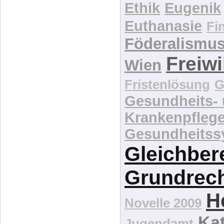
Ethik
Eugenik
Euthanasie
Fi
Föderalismu
Freiwi
Wien
Fristenlösung
G
Gesundheits-
Krankenpfleg
Gesundheitss
Gleichber
Grundrec
H
Novelle 2009
Kat
Jugendamt