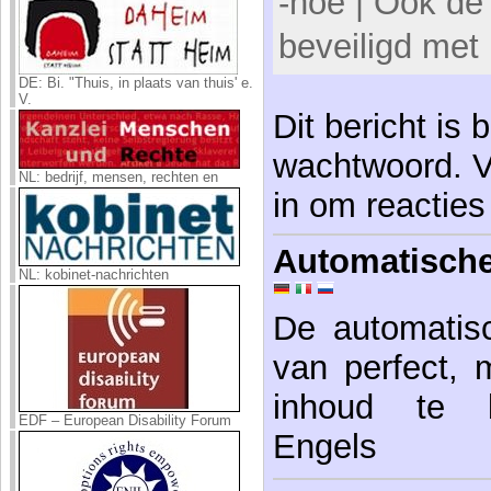
-noe | Ook de
beveiligd met
DE: Bi. "Thuis, in plaats van thuis' e.
V.
Dit bericht is 
wachtwoord. V
NL: bedrijf, mensen, rechten en
in om reacties
Automatische
NL: kobinet-nachrichten
De automatisc
van perfect, 
inhoud te be
EDF – European Disability Forum
Engels