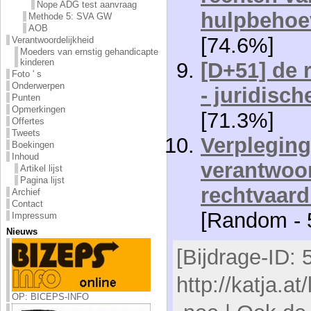
Nope ADG test aanvraag
hulpbeho
Methode 5: SVA GW
AOB
[74.6%]
Verantwoordelijkheid
Moeders van ernstig gehandicapte
kinderen
[D+51] de 
Foto ' s
Onderwerpen
- juridisch
Punten
Opmerkingen
[71.3%]
Offertes
Tweets
Verpleging
Boekingen
Inhoud
verantwoor
Artikel lijst
Pagina lijst
rechtvaard
Archief
Contact
[Random - 
Impressum
Nieuws
[Bijdrage-ID: 
http://katja.at
OP: BICEPS-INFO