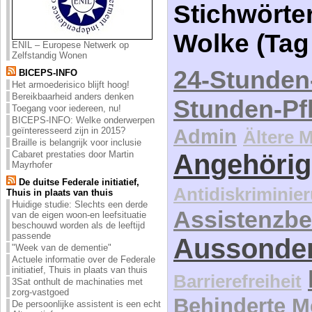
Stichwörter
Wolke (Tag
ENIL – Europese Netwerk op
Zelfstandig Wonen
24-Stunden
BICEPS-INFO
Het armoederisico blijft hoog!
Bereikbaarheid anders denken
Stunden-Pf
Toegang voor iedereen, nu!
BICEPS-INFO: Welke onderwerpen
geïnteresseerd zijn in 2015?
Admin
Ältere 
Braille is belangrijk voor inclusie
Cabaret prestaties door Martin
Angehörig
Mayrhofer
De duitse Federale initiatief,
Antidiskriminie
Thuis in plaats van thuis
Huidige studie: Slechts een derde
Assistenzbe
van de eigen woon-en leefsituatie
beschouwd worden als de leeftijd
passende
Aussonde
"Week van de dementie"
Actuele informatie over de Federale
initiatief, Thuis in plaats van thuis
Barrierefreiheit
3Sat onthult de machinaties met
zorg-vastgoed
Behinderte 
De persoonlijke assistent is een echt