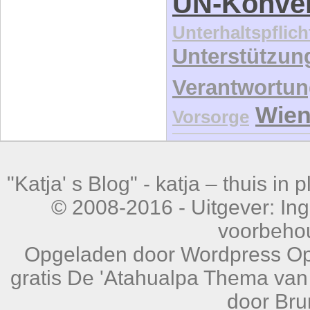
UN-Konve
Unterhaltspflich
Unterstützun
Verantwortu
Wie
Vorsorge
"Katja' s Blog" -
katja – thuis in 
© 2008-2016 - Uitgever: Ing
voorbeho
Opgeladen door
Wordpress
Op
gratis
De 'Atahualpa Thema van 
door
Bru