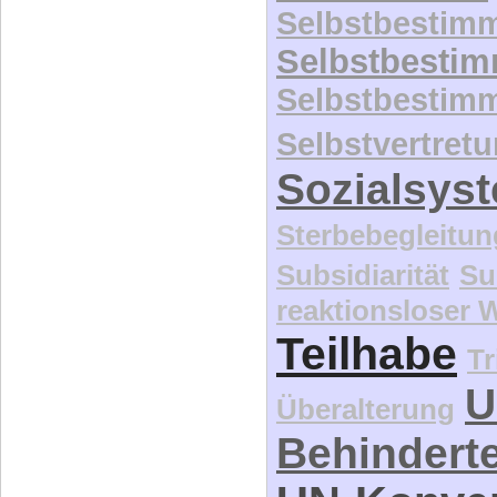
Selbstbestim
Selbstbesti
Selbstbestim
Selbstvertret
Sozialsys
Sterbebegleitun
Subsidiarität
Su
reaktionsloser
Teilhabe
Tr
U
Überalterung
Behindert