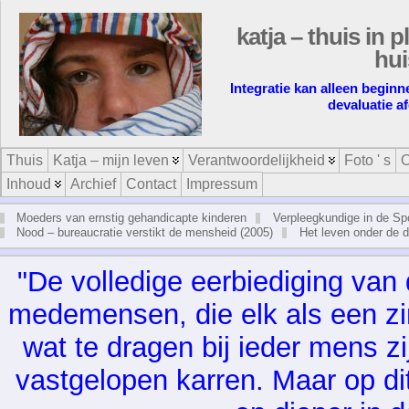
katja – thuis in p
hui
Integratie kan alleen begin
devaluatie a
Thuis
Katja – mijn leven
Verantwoordelijkheid
Foto ' s
O
Inhoud
Archief
Contact
Impressum
Moeders van ernstig gehandicapte kinderen
Verpleegkundige in de Sp
Nood – bureaucratie verstikt de mensheid (2005)
Het leven onder de 
"De vol­le­di­ge eer­bie­di­ging va
me­de­men­sen, die elk als een zin­
wat te dra­gen bij ie­der mens zij
vast­ge­lo­pen kar­ren. Maar op di