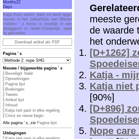
Months
22
Gerelateer
Days
Kat­ja thuis woont, want ze werd op­ge­
meeste gere
no­men in het zie­ken­huis van We­nen
child­ren ' s ho­me is moei­lijk in een
de waarde 
pleeg­ge­zin in ne­der-Oos­ten­rijk, werd
hij ge­von­den.
het onderw
Download artikel als PDF
[D+1262] z
Pagina ' s
Spoedeise
Nieuwe / bijgewerkte pagina ' s
Katja - mij
Beveiligd: Italië
Opmerkingen
Katja niet 
Pagina lijst
Boekingen
[90%]
Tweets
Artikel lijst
Inhoud
[D+896] zo
Katja niet past in elke regeling
Crisis en nieuw begin
Spoedeise
Alle pagina ' s, zie
Pagina lijst
Nope care 
Uitdagingen
Katja niet past in elke regeling