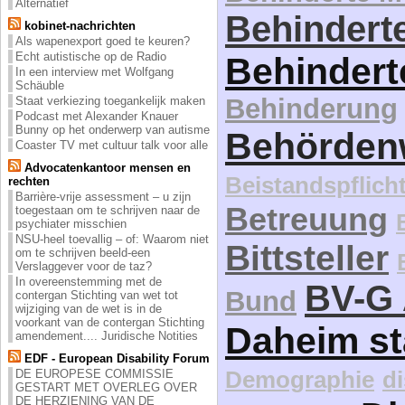
Alternatief
Behinderte
kobinet-nachrichten
Als wapenexport goed te keuren?
Echt autistische op de Radio
Behindert
In een interview met Wolfgang
Schäuble
Behinderung
Staat verkiezing toegankelijk maken
Podcast met Alexander Knauer
Bunny op het onderwerp van autisme
Behördenw
Coaster TV met cultuur talk voor alle
Advocatenkantoor mensen en
Beistandspflich
rechten
Barrière-vrije assessment – u zijn
Betreuung
toegestaan om te schrijven naar de
psychiater misschien
NSU-heel toevallig – of: Waarom niet
Bittsteller
om te schrijven beeld-een
Verslaggever voor de taz?
In overeenstemming met de
BV-G 
Bund
contergan Stichting van wet tot
wijziging van de wet is in de
voorkant van de contergan Stichting
Daheim st
amendement.... Juridische Notities
EDF - European Disability Forum
Demographie
d
DE EUROPESE COMMISSIE
GESTART MET OVERLEG OVER
DE HERZIENING VAN DE