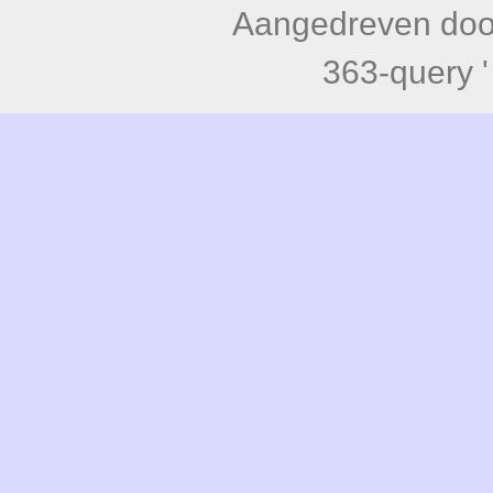
Aangedreven do
363-query '