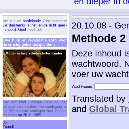
en die­per in 
In­clu­sie en par­ti­ci­pa­tie voor ie­der­een!
20.10.08 - Ge
De duis­ter­nis is het eni­ge licht geëli­
mi­neerd. Geef nooit op!
Methode 2
Li­ve hulp en re­va­li­da­tie zorg voor
de ern­stig ge­han­di­cap­te thuis
Deze inhoud i
wachtwoord. N
voer uw wacht
Wachtwoord:
Translated by
Red een kind - voog­dij-in­stel­ling, het
and
Global Tr
be­houd van ver­de­re ver­waar­lo­zing in
het We­nen van wo­nin­gen voor Ge­han­
di­cap­ten
op 20.11.1989.
36
Years
8