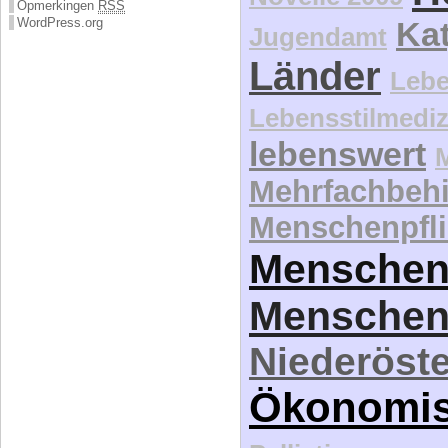
Opmerkingen
RSS
WordPress.org
Kat
Jugendamt
Länder
Lebe
Lebensstilmediz
lebenswert
Mehrfachbeh
Menschenpfli
Menschen
Menschen
Niederöste
Ökonomi