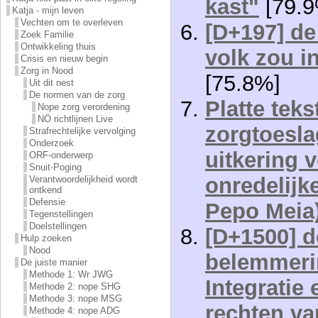
kast"
[79.9
Katja - mijn leven
Vechten om te overleven
[D+197] de
Zoek Familie
Ontwikkeling thuis
volk zou i
Crisis en nieuw begin
Zorg in Nood
[75.8%]
Uit dit nest
De normen van de zorg
Platte tek
Nope zorg verordening
NÖ richtlijnen Live
zorgtoesla
Strafrechtelijke vervolging
Onderzoek
uitkering 
ORF-onderwerp
Snuit-Poging
onredelijk
Verantwoordelijkheid wordt
ontkend
Defensie
Pepo Meia
Tegenstellingen
Doelstellingen
[D+1500] d
Hulp zoeken
Nood
belemmeri
De juiste manier
Methode 1: Wr JWG
Integratie 
Methode 2: nope SHG
Methode 3: nope MSG
rechten va
Methode 4: nope ADG