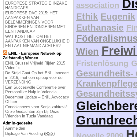
Di
association
EUROPESE STRATEGIE INZAKE
HANDICAPS
EUROPESE DAG 2015: HET
Ethik
Eugenik
AANPAKKEN VAN
BELEMMERINGEN VOOR
Euthanasie
Fi
KINDEREN EN JONGEREN MET
EEN HANDICAP
Föderalismu
WAT KOST HET OM HET
AANPAKKEN VAN ONGELIJKHEID
EN LAAT NIEMAND ACHTER?
Freiwi
Wien
ENIL - Europese Netwerk op
Zelfstandig Wonen
Fristenlösung
G
ENIL Brussel Vrijheid Rijden 2015
Video ' s
Gesundheits-
De Strijd Gaat Op het ENIL lanceert
in 2016, met een oproep voor de
Krankenpfleg
VERZENDING
Een Succesvolle Conferentie over
Gesundheitss
Persoonlijke Hulp in Valencia
December Update – ENIL Advocacy
Gleichber
Officer
Condoleances voor Sanja zahirović –
Onze Gedachten Zijn Bij Onze
Grundrec
Vrienden in Tuzla Vandaag
Admin-gedeelte
Aanmelden
H
Bijdrage Van Voeding (
RSS
)
Novelle 2009