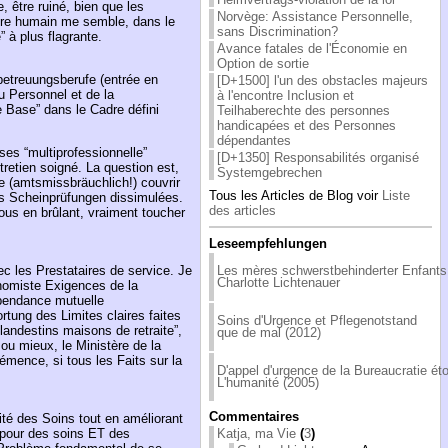
, être ruiné, bien que les
Norvège: Assistance Personnelle,
'être humain me semble, dans le
sans Discrimination?
 à plus flagrante.
Avance fatales de l'Économie en
Option de sortie
betreuungsberufe (entrée en
[D+1500] l'un des obstacles majeurs
du Personnel et de la
à l'encontre Inclusion et
 Base” dans le Cadre défini
Teilhaberechte des personnes
handicapées et des Personnes
dépendantes
es “multiprofessionnelle”
[D+1350] Responsabilités organisé
retien soigné. La question est,
Systemgebrechen
ce (amtsmissbräuchlich!) couvrir
Tous les Articles de Blog voir
Liste
es Scheinprüfungen dissimulées.
des articles
ous en brûlant, vraiment toucher
Leseempfehlungen
vec les Prestataires de service. Je
Les mères schwerstbehinderter Enfants
Charlotte Lichtenauer
nomiste Exigences de la
épendance mutuelle
rtung des Limites claires faites
Soins d'Urgence et Pflegenotstand
andestins maisons de retraite”,
que de mal (2012)
u mieux, le Ministère de la
mence, si tous les Faits sur la
D'appel d'urgence de la Bureaucratie éto
L'humanité (2005)
Commentaires
ité des Soins tout en améliorant
, pour des soins ET des
Katja, ma Vie
(
3
)