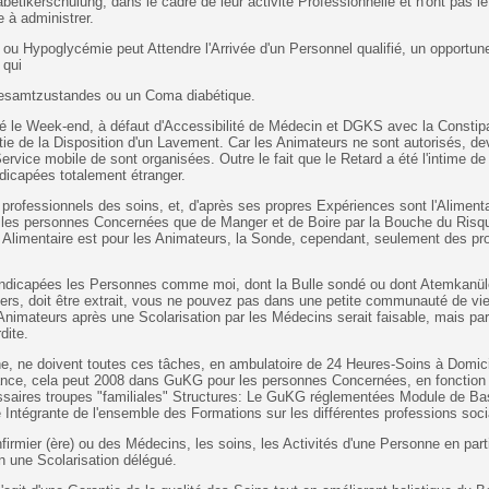
etikerschulung, dans le cadre de leur activité Professionnelle et n'ont pas l
e à administrer.
ou Hypoglycémie peut Attendre l'Arrivée d'un Personnel qualifié, un opportun
 qui
'Gesamtzustandes ou un Coma diabétique.
le Week-end, à défaut d'Accessibilité de Médecin et DGKS avec la Constipati
tie de la Disposition d'un Lavement. Car les Animateurs ne sont autorisés, de
ervice mobile de sont organisées. Outre le fait que le Retard a été l'intime de 
dicapées totalement étranger.
professionnels des soins, et, d'après ses propres Expériences sont l'Aliment
 les personnes Concernées que de Manger et de Boire par la Bouche du Risqu
le Alimentaire est pour les Animateurs, la Sonde, cependant, seulement des pr
ndicapées les Personnes comme moi, dont la Bulle sondé ou dont Atemkanül
uliers, doit être extrait, vous ne pouvez pas dans une petite communauté de v
Animateurs après une Scolarisation par les Médecins serait faisable, mais par
dite.
e, ne doivent toutes ces tâches, en ambulatoire de 24 Heures-Soins à Domici
ance, cela peut 2008 dans GuKG pour les personnes Concernées, en fonction 
saires troupes "familiales" Structures: Le GuKG réglementées Module de Bas
Intégrante de l'ensemble des Formations sur les différentes professions soc
nfirmier (ère) ou des Médecins, les soins, les Activités d'une Personne en partic
n une Scolarisation délégué.