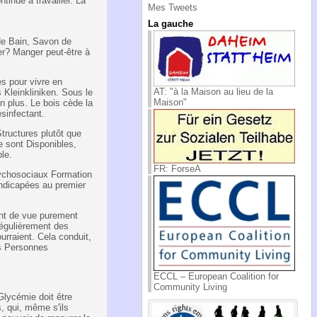
inue à travailler. La
Mes Tweets
La gauche
de Bain, Savon de
er? Manger peut-être à
s pour vivre en
AT: "à la Maison au lieu de la
 Kleinkliniken. Sous le
Maison"
n plus. Le bois cède la
sinfectant.
Structures plutôt que
 sont Disponibles,
le.
FR: ForseA
ychosociaux Formation
ndicapées au premier
int de vue purement
 régulièrement des
urraient. Cela conduit,
es Personnes
ECCL – European Coalition for
Community Living
lycémie doit être
s, qui, même s'ils