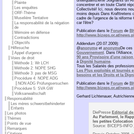
unterqualifizierte Soignants un R
Plainte
concentrer et en toute Clarté rép
Les enquêtes
Collectivité! Ici, nous devons no
ORF-Thème
moins depuis Dans Krafttretens 
Muselière Tentative
cadre de l'urgence de la réforme C
car l'être?
La responsabilité de la négation
de
Publication dans le
Forum
de
BI
Mémoire en défense
http://www.bizeps.or.at/news.
Contradictions
Objectifs
Addendum (20.07.2009):
Hilfesuche
@
anonyme
et
anonyme
De ces P
Gouvernement
. Dans l'Alliance
Appel d'urgence
90 ans Provisoire d'une raison 
Voies de droit
à
Dignité humaine
.
Méthode 1: Wr LCH
Tous les Salariés des profession
Méthode 2: NOPE SHG
Les Plus exploités et tournés 
Méthode 3: pas de MSG
besoins et les Droits et la Dign
Procédure 4: NOPE ADG
Publication dans le
Forum
de
BI
NON ADG Prüfungsersuchen
http://www.bizeps.or.at/news.
Procédure 5: SVA GW
Volksanwaltschaft
Gerhard Lichtenauer, Autrichienn
Responsabilité
Les mères schwerstbehinderter
Enfants
DiePresse
Editorial d
Les photos
Au Parlement, le Rapp
Thèmes
les petites Colocation
Points de vue
Source: BICEPS-INFO
Remarques
Citations