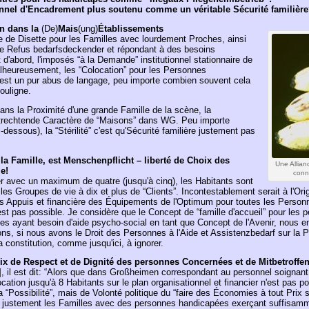
onnel d'Encadrement plus soutenu comme un véritable Sécurité familièr
on dans la
(De)
Mais
(ung)
Établissements
le de Disette pour les Familles avec lourdement Proches, ainsi
e Refus bedarfsdeckender et répondant à des besoins
 d'abord, l'imposés “à la Demande” institutionnel stationnaire de
lheureusement, les “Colocation” pour les Personnes
, est un pur abus de langage, peu importe combien souvent cela
ouligne.
ns la Proximité d'une grande Famille de la scène, la
entrechtende Caractère de “Maisons” dans WG. Peu importe
dessous), la “Stérilité” c'est qu'Sécurité familière justement pas
la Famille, est Menschenpflicht – liberté de Choix des
Une Allian
e!
conn
r avec un maximum de quatre (jusqu'à cinq), les Habitants sont
s Groupes de vie à dix et plus de “Clients”. Incontestablement serait à l'Ori
les Appuis et financière des Équipements de l'Optimum pour toutes les Person
est pas possible. Je considère que le Concept de “famille d'accueil” pour les
 ayant besoin d'aide psycho-social en tant que Concept de l'Avenir, nous e
ns, si nous avons le Droit des Personnes à l'Aide et Assistenzbedarf sur la Par
 constitution, comme jusqu'ici, à ignorer.
rix de Respect et de Dignité des personnes Concernées et de Mitbetroffe
, il est dit: “Alors que dans Großheimen correspondant au personnel soignant 
cation jusqu'à 8 Habitants sur le plan organisationnel et financier n'est pas po
a “Possibilité”, mais de Volonté politique du “faire des Économies à tout Prix
ue justement les Familles avec des personnes handicapées exerçant suffisam