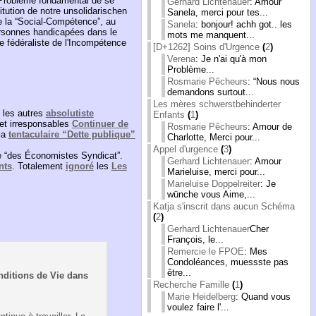
e Problème fondamental de se
Gerhard Lichtenauer
: Amour
itution de notre unsolidarischen
Sanela, merci pour tes...
de la “Social-Compétence”, au
Sanela
: bonjour! achh got.. les
ersonnes handicapées dans le
mots me manquent...
re fédéraliste de l'Incompétence
[D+1262] Soins d'Urgence
(
2
)
Verena
: Je n'ai qu'à mon
Problème...
Rosmarie Pêcheurs
: “Nous nous
demandons surtout...
Les mères schwerstbehinderter
t les autres
absolutiste
Enfants
(
1
)
et irresponsables
Continuer de
Rosmarie Pêcheurs
: Amour de
la
tentaculaire “Dette publique”
Charlotte, Merci pour...
Appel d'urgence
(
3
)
de “des Économistes Syndicat”.
Gerhard Lichtenauer
: Amour
nts
. Totalement
ignoré
les
Les
Marieluise, merci pour...
Marieluise Doppelreiter
: Je
wünche vous Aime,...
Katja s'inscrit dans aucun Schéma
(
2
)
Gerhard Lichtenauer
Cher
François, le...
Remercie le FPOE
: Mes
Condoléances, muessste pas
être...
nditions de Vie dans
Recherche Famille
(
1
)
Marie Heidelberg
: Quand vous
voulez faire l'...