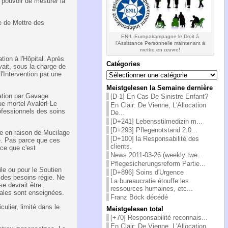
e pouvoir de mesurer la
e de Mettre des
ENIL-Europakampagne le Droit à
l'Assistance Personnelle maintenant à
mettre en œuvre!
on à l'Hôpital. Après
Catégories
vait, sous la charge de
Catégories
l'Intervention par une
Meistgelesen la Semaine dernière
ation par Gavage
[D-1] En Cas De Sinistre Enfant?
e mortel Avaler! Le
En Clair: De Vienne, L'Allocation
ofessionnels des soins
De...
[D+241] Lebensstilmedizin m...
[D+293] Pflegenotstand 2.0...
e en raison de Mucilage
[D+100] la Responsabilité des
ie. Pas parce que ces
clients.
ce que c'est
News 2011-03-26 (weekly twe...
Pflegesicherungsreform Partie...
le ou pour le Soutien
[D+896] Soins d'Urgence
des besoins régie. Ne
La bureaucratie étouffe les
e devrait être
ressources humaines, etc...
iales sont enseignées.
Franz Böck décédé
ulier, limité dans le
Meistgelesen total
[+70] Responsabilité reconnais...
En Clair: De Vienne, L'Allocation