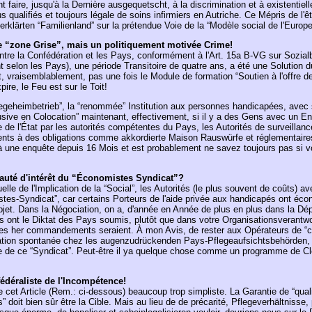
aire, jusqu'à la Dernière ausgequetscht, à la discrimination et à existentielle
us qualifiés et toujours légale de soins infirmiers en Autriche. Ce Mépris de l
erklärten “Familienland” sur la prétendue Voie de la “Modèle social de l'Europe”
e “zone Grise”, mais un politiquement motivée Crime!
ntre la Confédération et les Pays, conformément à l'Art. 15a B-VG sur Sozial
ent selon les Pays), une période Transitoire de quatre ans, a été une Solution 
vraisemblablement, pas une fois le Module de formation “Soutien à l'offre de
ire, le Feu est sur le Toit!
legeheimbetrieb”, la “renommée” Institution aux personnes handicapées, avec s
sive en Colocation” maintenant, effectivement, si il y a des Gens avec un Ent
e de l'État par les autorités compétentes du Pays, les Autorités de surveillan
ments à des obligations comme akkordierte Maison Rauswürfe et réglementair
à une enquête depuis 16 Mois et est probablement ne savez toujours pas si v
nauté d'intérêt du “Économistes Syndicat”?
elle de l'Implication de la “Social”, les Autorités (le plus souvent de coûts) a
es-Syndicat”, car certains Porteurs de l'aide privée aux handicapés ont éco
'objet. Dans la Négociation, on a, d'année en Année de plus en plus dans la D
ns ont le Diktat des Pays soumis, plutôt que dans votre Organisationsverantwo
les her commandements seraient. À mon Avis, de rester aux Opérateurs de “cl
ation spontanée chez les augenzudrückenden Pays-Pflegeaufsichtsbehörden, o
ie de ce “Syndicat”. Peut-être il ya quelque chose comme un programme de Clé
 fédéraliste de l'Incompétence!
 cet Article (Rem.: ci-dessous) beaucoup trop simpliste. La Garantie de “qual
 doit bien sûr être la Cible. Mais au lieu de de précarité, Pflegeverhältnisse