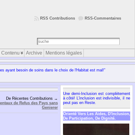
RSS Contributions
RSS-Commentaires
Contenu
Archive
Mentions légales
yant besoin de soins dans le choix de l'Habitat est mal!”
Une demi-Inclusion est complètement
à côté! L'inclusion est indivisible, il ne
De Récentes Contributions →
peut pas en Reste.
mentaux de Refus des Pays sans
Genierer
Orienté Vers Les Aides, D'Inclusion,
De Participation, De Dignité.