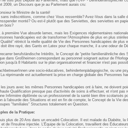
 ne suis plus Député au Parlement, mais que l'ÖVP - Behindertensprecher cont
let 2009, un Discours que je au Parlement aurais cru:
nsieur le Ministre de la santé!
 sans indiscrétions, comme chez Vous ressemble? Avez-Vous dans la salle 
nsspender monté? Ou est-il plutôt que des Serviettes, des serviettes en papi
en bois?
 à première Vue absurde lames, mais les Exigences réglementaires nationale
sonnes handicapées est de transformer l'Atmosphère de plus en plus stériles
Qualité” rétrécit la réelle qualité de Vie des Personnes handicapées de plus e
t doit être rayé, des Gants en Latex pour chaque manche, il a une odeur de Dé
recarrer berufständische Intérêts, le Concept de “petite familienähnliche des 
que dans Großheimen correspondant au personnel soignant autour de l'Horloge
on jusqu'à 8 Habitants sur le plan organisationnel et financier n'est pas possib
achbetreuerInnen une socio-éducatives, behindertenpädagogische, ou une ps
 La réprimande est actuellement la prise en charge globale des Personnes ha
 les jours avec les mêmes Personnes handicapées ont à faire, ne doivent po
a haute Qualification presque pas d'activités de soins à effectuer, et n'ont pas
une Infirmière diplômée ou un professionnel de la santé bien être scolarisés po
n à l'absurde des Situations et est en fin de compte, le Concept de la Vie d
oupes "familiales" Structures totalement en Question.
mples de la Pratique:
s plus de 20 Ans dans un encadré Colocation. Il est malade du Diabète, la G
 et de l'Insuline injectée. L'Équipe de la Colocation, travaillent des Éducateur