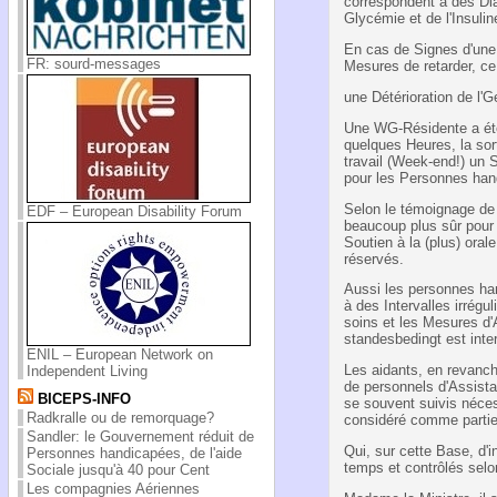
correspondent à des Diab
Glycémie et de l'Insulin
En cas de Signes d'une 
FR: sourd-messages
Mesures de retarder, ce
une Détérioration de l
Une WG-Résidente a été 
quelques Heures, la sor
travail (Week-end!) un S
pour les Personnes han
Selon le témoignage de 
EDF – European Disability Forum
beaucoup plus sûr pour
Soutien à la (plus) ora
réservés.
Aussi les personnes ha
à des Intervalles irrég
soins et les Mesures d'
standesbedingt est inter
ENIL – European Network on
Les aidants, en revanch
Independent Living
de personnels d'Assist
BICEPS-INFO
se souvent suivis néces
Radkralle ou de remorquage?
considéré comme partie 
Sandler: le Gouvernement réduit de
Qui, sur cette Base, d'i
Personnes handicapées, de l'aide
temps et contrôlés selo
Sociale jusqu'à 40 pour Cent
Les compagnies Aériennes