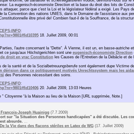
isque énorme, de banaliser et scheinlegalisieren vouloir, devrions-nous sur l
onse: La eugenisch-économiste Direction et la base du droit des lots de Const
us attaquer, parce que c'est la Loi et le législateur fédéral a exigé. Les Pays 
de la Convention des nations UNIES, dans le Domaine de l'assistance aux p
onstitutionnelle être privé de! Combien faut-il de la Souffrance, de la structu
CEPS-INFO
:
php?nr=9801#fid10395
18. Juillet 2009, 00:01
arties, l'autre concernant la “Dette”. À Vienne, il est un, en basse-autriche e
, et ce jusqu'aux Höchstgerichten sont une
eugenisch-économiste Direction
de droit en vrac Constitution
les Causes de l'Entretien de la Débâcle et de 
s de la santé et de la Sozialbetreuungsberufe sont également dupe Victime 
en dérision dans ce politiquement motivés Unrechtssystem mais les aida
ité
des Personnes nécessitant des soins.
CEPS-INFO
:
php?nr=9801#fid10406
20. Juillet 2009, 13:03 Heures
e " Citoyenne “à la Maison au lieu de la Maison [URL supprimée, Note.]
e François-Joseph Huainigg
(7.7.2009)
ort sur "la Situation des Personnes handicapées" a été discutée. Les co
 est absurde.
...
De la Vie dans des flacons stériles en Latex de WG
(17. Juillet 2009)