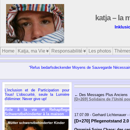
katja – la 
Inklusi
Home
Katja, ma Vie
Responsabilité
Les photos
Thème
“Refus bedarfsdeckender Moyens de Sauvegarde Nécessaires
L'inclusion et de Participation pour
Tous! L'obscurité, seule la Lumière
← Des Messages Plus Anciens
d'éliminer. Never give up!
[D+269] Solidaire de l'Unité p
Aide à la vie et Rehapflege
Schwerstbehinderter à la maison
17.07.09 - Gerhard Lichtenauer -
[D+270] Pflegenotstand 2.0 
Organisé Soins Chaos: des cen