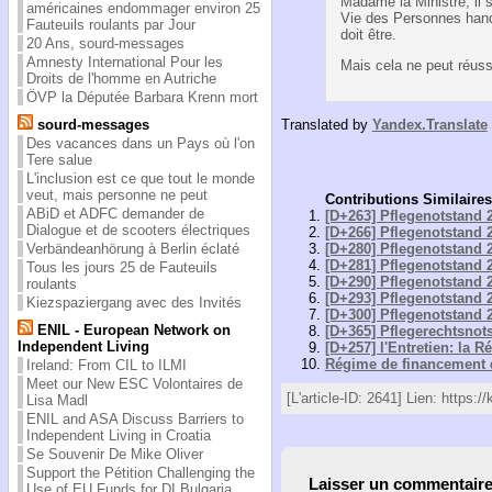
Madame la Ministre, il s
américaines endommager environ 25
Vie des Personnes hand
Fauteuils roulants par Jour
doit être.
20 Ans, sourd-messages
Amnesty International Pour les
Mais cela ne peut réuss
Droits de l'homme en Autriche
ÖVP la Députée Barbara Krenn mort
sourd-messages
Translated by
Yandex.Translate
Des vacances dans un Pays où l'on
Tere salue
L'inclusion est ce que tout le monde
veut, mais personne ne peut
Contributions Similaires
ABiD et ADFC demander de
[D+263] Pflegenotstand 2
Dialogue et de scooters électriques
[D+266] Pflegenotstand 2
[D+280] Pflegenotstand 2
Verbändeanhörung à Berlin éclaté
[D+281] Pflegenotstand 2
Tous les jours 25 de Fauteuils
[D+290] Pflegenotstand 2
roulants
[D+293] Pflegenotstand 2
Kiezspaziergang avec des Invités
[D+300] Pflegenotstand 2
ENIL - European Network on
[D+365] Pflegerechtsnot
Independent Living
[D+257] l'Entretien: la R
Régime de financement 
Ireland: From CIL to ILMI
Meet our New ESC Volontaires de
[L'article-ID: 2641] Lien: https:/
Lisa Madl
ENIL and ASA Discuss Barriers to
Independent Living in Croatia
Se Souvenir De Mike Oliver
Support the Pétition Challenging the
Laisser un commentair
Use of EU Funds for DI Bulgaria