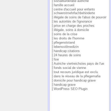
sozialbürokratie autriche
famille accueil
centre d'accueil pour enfants
schwerstmehrfachbehinderte
illégale de soins de l'abus de pouvoir
les autorités de l'ignorance
prise en charge des proches
illégale, soins à domicile
soins de la crise
les droits de l'homme
pflegenotstand
lebensstilmedizin
handicap citations
24 heures de soins
fsw
Autriche viertreichstes pays de l'ue
fonds social de vienne
tout recours juridique est exclu
dans le réseau de la pflegemafia
domicile pour handicap grave
handicap grave
WordPress SEO Plugin