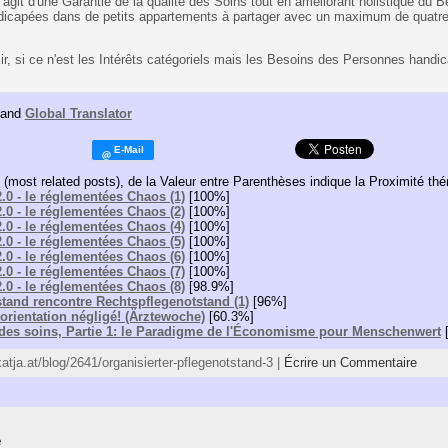
'agit d'une Garantie de la qualité des Soins tout en améliorant holistique du
icapées dans de petits appartements à partager avec un maximum de quatre H
ir, si ce n'est les Intérêts catégoriels mais les Besoins des Personnes handi
and
Global Translator
(most related posts), de la Valeur entre Parenthèses indique la Proximité th
.0 - le réglementées Chaos (1)
[100%]
.0 - le réglementées Chaos (2)
[100%]
.0 - le réglementées Chaos (4)
[100%]
.0 - le réglementées Chaos (5)
[100%]
.0 - le réglementées Chaos (6)
[100%]
.0 - le réglementées Chaos (7)
[100%]
.0 - le réglementées Chaos (8)
[98.9%]
stand rencontre Rechtspflegenotstand (1)
[96%]
éorientation négligé! (Ärztewoche)
[60.3%]
des soins, Partie 1: le Paradigme de l'Économisme pour Menschenwert
[
/katja.at/blog/2641/organisierter-pflegenotstand-3 |
Écrire un Commentaire
e