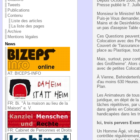
Depuis Octobre 2008, je
Presse publié le 7. Juil
Tweets
Publications
Monsieur le Ministre! Mo
Contenu
Puis-je Vous demander,
Liste des articles
Mains et de Desinfektio
La liste des pages
un pas d'asepsie Table 
Archive
Ces Questions peuvent,
Mentions légales
Colocation avec des Per
News
Couvert de “l'assurance 
place au Plastique, tou
Mais, surtout, pour cont
des Großheime”. Alors 
avec de petites Colocati
AT: BICEPS-INFO
À Vienne, Behindertenf
d'au moins 630 Heures.
Plan.
Les Animateurs de tous
juridique, en dépit de l
FR: Bi. "À la maison au lieu de la
tâches répétitives, par 
Maison" e. V.
dans gérés en Colocatio
handicapées dans les tr
Ici, trois pervers Exe
FR: Cabinet de Personnes et Droits
Un Homme Âgé, vit depui
contrôlée régulièrement,