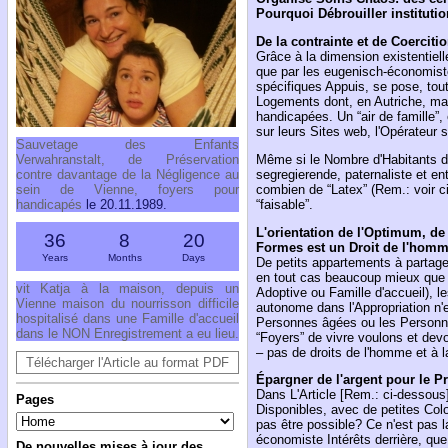
Pourquoi Débrouiller instituti
De la contrainte et de Coerciti
Grâce à la dimension existentiel
que par les eugenisch-économist
spécifiques Appuis, se pose, tout
Logements dont, en Autriche, ma
handicapées. Un “air de famille”
sur leurs Sites web, l'Opérateur s
Sauvetage des Enfants
Même si le Nombre d'Habitants da
Verwahranstalt, de Préservation
segregierende, paternaliste et 
contre davantage de la Négligence au
combien de “Latex” (Rem.: voir ci-
sein de Vienne, foyers pour
“faisable”.
handicapés
le 20.11.1989.
L'orientation de l'Optimum, de 
36
8
20
Formes est un Droit de l'homm
Years
Months
Days
De petits appartements à partage
en tout cas beaucoup mieux que le
vit Katja à la maison, depuis un
Adoptive ou Famille d'accueil), 
Vienne maison du nourrisson difficile
autonome dans l'Appropriation n'
hospitalisé dans une Famille d'accueil
Personnes âgées ou les Personnes
dans le NON Enregistrement a eu lieu.
“Foyers” de vivre voulons et devo
– pas de droits de l'homme et à la
Télécharger l'Article au format PDF
Épargner de l'argent pour le P
Dans L'Article [Rem.: ci-dessous]
Pages
Disponibles, avec de petites Colo
pas être possible? Ce n'est pas l
économiste Intérêts derrière, q
De nouvelles mises à jour des