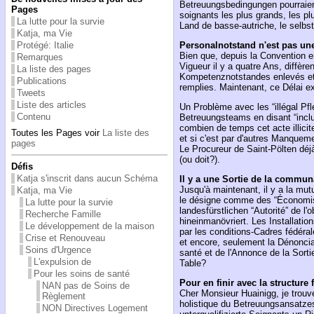
Betreuungsbedingungen pourraient f
Pages
soignants les plus grands, les pl
La lutte pour la survie
Land de basse-autriche, le selbst
Katja, ma Vie
Protégé: Italie
Personalnotstand n'est pas un
Bien que, depuis la Convention e
Remarques
Vigueur il y a quatre Ans, diffèr
La liste des pages
Kompetenznotstandes enlevés et, 
Publications
remplies. Maintenant, ce Délai exp
Tweets
Liste des articles
Un Problème avec les “illégal Pf
Contenu
Betreuungsteams en disant “inclu
combien de temps cet acte illicit
Toutes les Pages voir
La liste des
et si c'est par d'autres Manque
pages
Le Procureur de Saint-Pölten déj
(ou doit?).
Défis
Katja s'inscrit dans aucun Schéma
Il y a une Sortie de la commu
Jusqu'à maintenant, il y a la mutu
Katja, ma Vie
le désigne comme des “Économist
La lutte pour la survie
landesfürstlichen “Autorité” de l
Recherche Famille
hineinmanövriert. Les Installatio
Le développement de la maison
par les conditions-Cadres fédéra
Crise et Renouveau
et encore, seulement la Dénonci
Soins d'Urgence
santé et de l'Annonce de la Sort
L'expulsion de
Table?
Pour les soins de santé
Pour en finir avec la structure
NAN pas de Soins de
Cher Monsieur Huainigg, je trouve
Règlement
holistique du Betreuungsansatzes”
NON Directives Logement