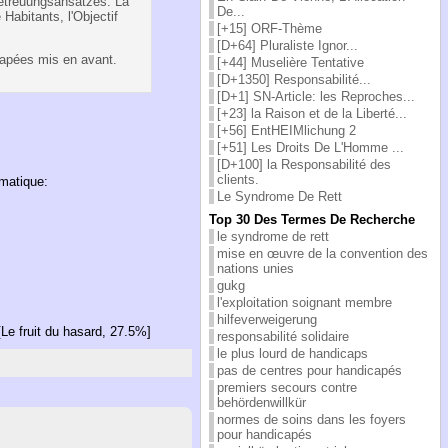
 Betreuungsansatzes. La
De...
abitants, l'Objectif
[+15] ORF-Thème
[D+64] Pluraliste Ignor...
capées mis en avant.
[+44] Muselière Tentative
[D+1350] Responsabilité...
[D+1] SN-Article: les Reproches...
[+23] la Raison et de la Liberté...
[+56] EntHEIMlichung 2
[+51] Les Droits De L'Homme ...
[D+100] la Responsabilité des
clients.
ématique:
Le Syndrome De Rett
Top 30 Des Termes De Recherche
le syndrome de rett
mise en œuvre de la convention des
nations unies
gukg
l'exploitation soignant membre
hilfeverweigerung
Le fruit du hasard, 27.5%]
responsabilité solidaire
le plus lourd de handicaps
pas de centres pour handicapés
premiers secours contre
behördenwillkür
normes de soins dans les foyers
pour handicapés