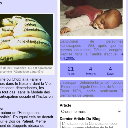
e?
L'expulsion de personnes
Handicapées - WG, après que les
parents nourriciers Défauts congrès.
Reprise dans la Famille d'accueil
le
4.4.2005.
21
4
4
ce de neuf Bananes, qui est également
u comme “République bananière”
Years
Months
Days
gine ou Choix à la Famille
chronique Behördenk(r)ampf depuis
nes dans le Besoin, dont la Vie
l'Expulsion illégale Décident de Vienne
 personnes dépendantes, les
Foyer NON, après seulement 7
n tout cas, sans le Modèle des
Semaines de Séjour.
ticipation sociale et l'Inclusion
Article
ner
Article
autour de l'Horloge sont
ssible”. Pourquoi cela ne devrait
Dernier Article Du Blog
 sur le Dos de Patient. Même
L'incitation et la Conspiration pour
ment de Supports idéaux de
Heimvertrags-violation de la loi