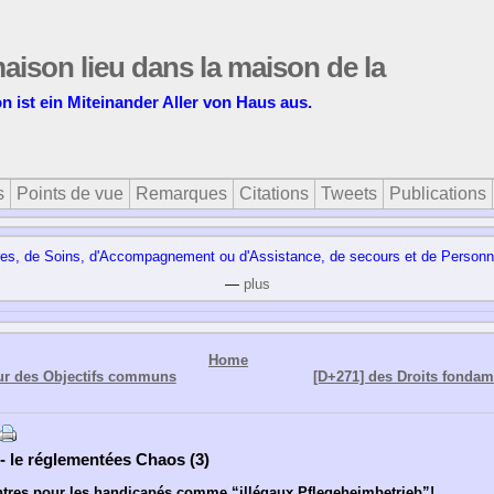
maison lieu dans la maison de la
on ist ein Miteinander Aller von Haus aus.
s
Points de vue
Remarques
Citations
Tweets
Publications
, de Soins, d'Accompagnement ou d'Assistance, de secours et de Personnes a
—
plus
Home
our des Objectifs communs
[D+271] des Droits fonda
- le réglementées Chaos (3)
tres pour les handicapés comme “illégaux Pflegeheimbetrieb”!