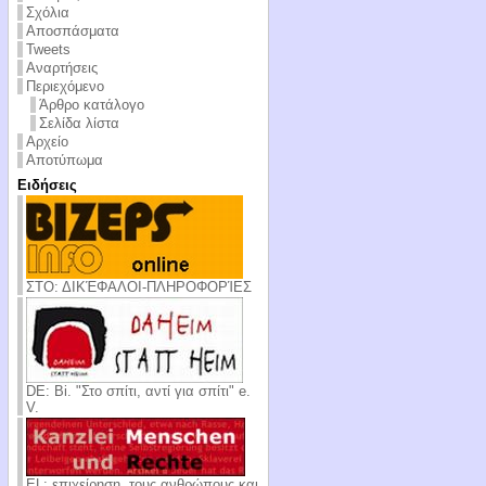
Σχόλια
Αποσπάσματα
Tweets
Αναρτήσεις
Περιεχόμενο
Άρθρο κατάλογο
Σελίδα λίστα
Αρχείο
Αποτύπωμα
Ειδήσεις
ΣΤΟ: ΔΙΚΈΦΑΛΟΙ-ΠΛΗΡΟΦΟΡΊΕΣ
DE: Bi. "Στο σπίτι, αντί για σπίτι" e.
V.
EL: επιχείρηση, τους ανθρώπους και