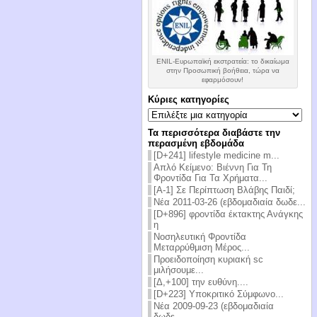
ENIL-Ευρωπαϊκή εκστρατεία: το δικαίωμα
στην Προσωπική βοήθεια, τώρα να
εφαρμόσουν!
Κύριες κατηγορίες
Κύριες
κατηγορίες
Τα περισσότερα διαβάστε την
περασμένη εβδομάδα
[D+241] lifestyle medicine m...
Απλό Κείμενο: Βιέννη Για Τη
Φροντίδα Για Τα Χρήματα...
[Α-1] Σε Περίπτωση Βλάβης Παιδί;
Νέα 2011-03-26 (εβδομαδιαία δωδε...
[D+896] φροντίδα έκτακτης Ανάγκης
η
Νοσηλευτική Φροντίδα
Μεταρρύθμιση Μέρος...
Προειδοποίηση κυριακή sc
μιλήσουμε...
[Δ,+100] την ευθύνη....
[D+223] Υποκριτικό Σύμφωνο...
Νέα 2009-09-23 (εβδομαδιαία
δωδε...