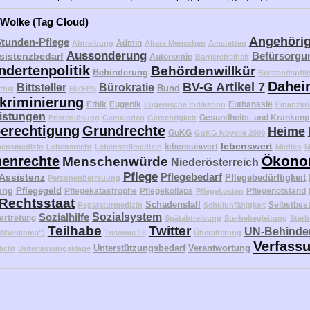
 Wolke (Tag Cloud)
Angehöri
Stunden-Pflege
Admin
Abtreibung
Ältere Menschen
Amstetten
Aussonderung
Befürsorgu
sistenzbedarf
Autonomie
Barrierefreiheit
ndertenpolitik
Behördenwillkür
Behinderung
Beistandspfli
Dahei
BV-G Artikel 7
Bittsteller
Bürokratie
Bund
thik
BIZEPS
kriminierung
Ethik
Eugenik
Euthanasie
Eugenische Indikation
Finanzkri
eistungen
Gesundheits- und Krankenp
Fristenlösung
Gemeinden
Gerechtigkeit
erechtigung
Grundrechte
Heime
GuKG
GuKG Novelle 2009
lebenswert
lebensunwert
bensmedizin
Lebensrecht
Lebensstilmedizin
Medien
M
Ökono
enrechte
Menschenwürde
Niederösterreich
Pflege
Pflegebedarf
 Assistenz
Pflegebedürftigkeit
Personenbetreuung
ung
Pflegegeld
Pflegekatastrophe
Pflegekollaps
Pflegenotstand
Pflegekosten
Rechtsstaat
Schadensfall
Selbstbes
Reparaturmedizin
Schulunfähigkeit
Sozialhilfe
Sozialsystem
ertretung
Spätabtreibung
Sterbebegleitung
Sterb
Teilhabe
Twitter
UN-Behinder
("Wachkoma")
Trisomie 18
Überalterung
Verfass
Unterstützungsbedarf
Verantwortung
licht
Unterlassungsklage