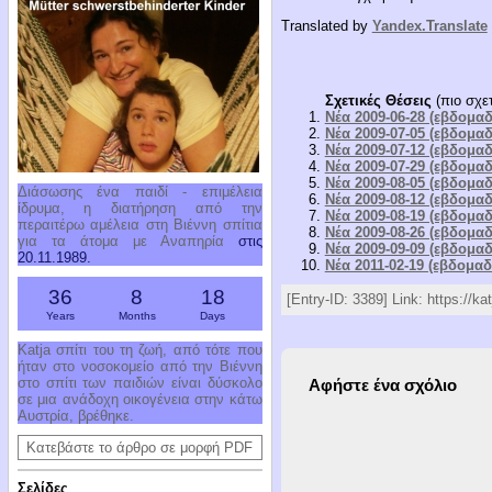
Translated by
Yandex.Translate
Σχετικές Θέσεις
(πιο σχετ
Νέα 2009-06-28 (εβδομαδ
Νέα 2009-07-05 (εβδομαδ
Νέα 2009-07-12 (εβδομαδ
Νέα 2009-07-29 (εβδομαδ
Νέα 2009-08-05 (εβδομαδ
Διάσωσης ένα παιδί - επιμέλεια
Νέα 2009-08-12 (εβδομαδ
ίδρυμα, η διατήρηση από την
Νέα 2009-08-19 (εβδομαδ
περαιτέρω αμέλεια στη Βιέννη σπίτια
Νέα 2009-08-26 (εβδομαδ
για τα άτομα με Αναπηρία
στις
Νέα 2009-09-09 (εβδομαδ
20.11.1989.
Νέα 2011-02-19 (εβδομαδ
36
8
18
[Entry-ID: 3389] Link: https://k
Years
Months
Days
Katja σπίτι του τη ζωή, από τότε που
ήταν στο νοσοκομείο από την Βιέννη
στο σπίτι των παιδιών είναι δύσκολο
Αφήστε ένα σχόλιο
σε μια ανάδοχη οικογένεια στην κάτω
Αυστρία, βρέθηκε.
Κατεβάστε το άρθρο σε μορφή PDF
Σελίδες