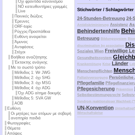
Όχι φροντίδα κανονισμού
NÖ κατευθυντήριες γραμμές
Stichwörter / Schlagwörter
Live
Ποινικές διώξεις
24-Stunden-Betreuung
24-
Έρευνες
As
Assistenz
Antidiskriminierung
ORF-topic
Behi
Behindertenhilfe
Ρύγχος-Προσπάθεια
Ευθύνη αναιρείται
Betreuung
Bildungssystem
Bioe
Άμυνας
Dis
discrimination by association
Αντιφάσεις
Freiwillige L
Soziales Wien
Στόχοι
Gleichb
Βοήθεια αναζήτησης
Gesundheitssystem
Έκτακτης ανάγκης
Länder
Krankentötung
Krise
Le
Με το σωστό τρόπο
Mensch
Menschenpflichten
Μέθοδος 1: Wr JWG
Persönliche
Μέθοδος 2: όχι SHG
Palliativversorgung
Pflegefamilie
Μέθοδος 3: όχι MSG
Pflegefinanzier
Μέθοδος 4: όχι ADG
Pflegesicherung
Prävention
Όχι ADG αίτημα δοκιμής
Selbstbestimmungsrecht
Selbstv
Μέθοδος 5: SVA GW
Syndrom reaktionsloser Wachheit 
AOB
UN-Konvention
Ευθύνη
Unterhaltspf
Wirtschaftskrise
Οι μητέρες των ατόμων με σοβαρή
αναπηρία παιδιά
Φωτογραφίες
Θέματα
Απόψεις