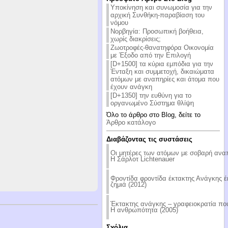
Υποκίνηση και συνωμοσία για την
αρχική Συνθήκη-παραβίαση του
νόμου
Νορβηγία: Προσωπική βοήθεια,
χωρίς διακρίσεις;
Ζωοτροφές-θανατηφόρα Οικονομία
με Έξοδο από την Επιλογή
[D+1500] τα κύρια εμπόδια για την
Ένταξη και συμμετοχή, δικαιώματα
ατόμων με αναπηρίες και άτομα που
έχουν ανάγκη
[D+1350] την ευθύνη για το
οργανωμένο Σύστημα θλίψη
Όλο το άρθρο στο Blog, δείτε το
Άρθρο κατάλογο
Διαβάζοντας τις συστάσεις
Οι μητέρες των ατόμων με σοβαρή ανα
Η Σάρλοτ Lichtenauer
Φροντίδα φροντίδα έκτακτης Ανάγκης 
ζημιά (2012)
Έκτακτης ανάγκης – γραφειοκρατία που
Η ανθρωπότητα (2005)
Σχόλια