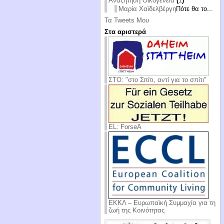
Αναζήτηση Οικογένεια
(
1
)
Μαρία Χαϊδελβέργη
Πότε θα το...
Τα Tweets Μου
Στα αριστερά
ΣΤΟ: "στο Σπίτι, αντί για το σπίτι"
EL: ForseA
ΕΚΚΛ – Ευρωπαϊκή Συμμαχία για τη
ζωή της Κοινότητας