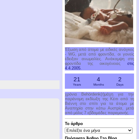
Έξωση από άτομα με ειδικές ανάγκες
- WG, μετά από φροντίδα, οι γονείς
έδειξαν ανωμαλίες. Ανάκαμψη στη
φροντίδα της οικογένειας
στις
4.4.2005.
21
4
2
Years
Months
Days
χρόνια Behördenk(r)μάχη για την
παράνομη εκδίωξη της Κέιτι από τη
Βιέννη στο σπίτι για τα άτομα με
Αναπηρία στην κάτω Αυστρία, μετά
από μόλις 7 εβδομάδες παραμονής.
Το άρθρο
Το
άρθρο
Πρόσφατο Άρθρο Στο Blog