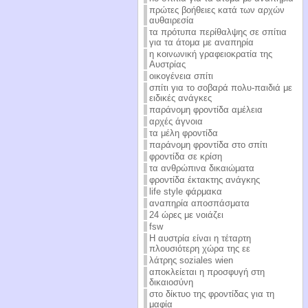
πρώτες βοήθειες κατά των αρχών
αυθαιρεσία
τα πρότυπα περίθαλψης σε σπίτια
για τα άτομα με αναπηρία
η κοινωνική γραφειοκρατία της
Αυστρίας
οικογένεια σπίτι
σπίτι για το σοβαρά πολυ-παιδιά με
ειδικές ανάγκες
παράνομη φροντίδα αμέλεια
αρχές άγνοια
τα μέλη φροντίδα
παράνομη φροντίδα στο σπίτι
φροντίδα σε κρίση
τα ανθρώπινα δικαιώματα
φροντίδα έκτακτης ανάγκης
life style φάρμακα
αναπηρία αποσπάσματα
24 ώρες με νοιάζει
fsw
Η αυστρία είναι η τέταρτη
πλουσιότερη χώρα της εε
λάτρης soziales wien
αποκλείεται η προσφυγή στη
δικαιοσύνη
στο δίκτυο της φροντίδας για τη
μαφία