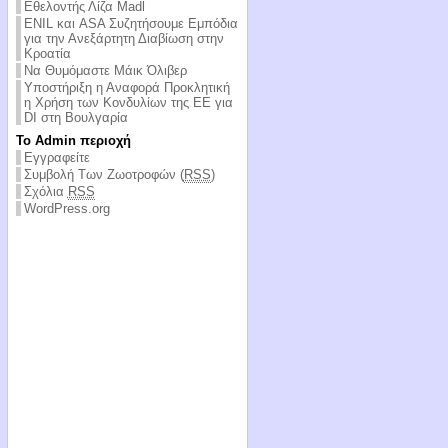
Εθελοντής Λίζα Madl
ENIL και ASA Συζητήσουμε Εμπόδια
για την Ανεξάρτητη Διαβίωση στην
Κροατία
Να Θυμόμαστε Μάικ Όλιβερ
Υποστήριξη η Αναφορά Προκλητική
η Χρήση των Κονδυλίων της ΕΕ για
DI στη Βουλγαρία
Το Admin περιοχή
Εγγραφείτε
Συμβολή Των Ζωοτροφών (
RSS
)
Σχόλια
RSS
WordPress.org