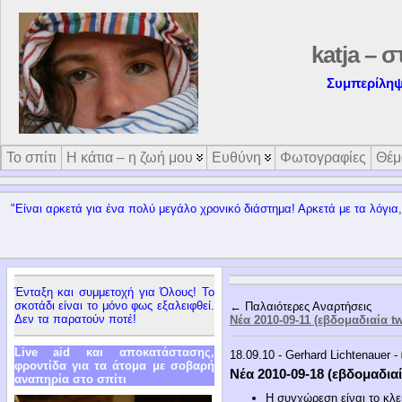
katja – σ
Συμπερίληψ
Το σπίτι
Η κάτια – η ζωή μου
Ευθύνη
Φωτογραφίες
Θέμ
"Είναι αρκετά για ένα πολύ μεγάλο χρονικό διάστημα! Αρκετά με τα λόγια
Ένταξη και συμμετοχή για Όλους! Το
σκοτάδι είναι το μόνο φως εξαλειφθεί.
← Παλαιότερες Αναρτήσεις
Δεν τα παρατούν ποτέ!
Νέα 2010-09-11 (εβδομαδιαία tw
Live aid και αποκατάστασης,
18.09.10 - Gerhard Lichtenauer -
φροντίδα για τα άτομα με σοβαρή
Νέα 2010-09-18 (εβδομαδιαί
αναπηρία στο σπίτι
Η συγχώρεση είναι το κλει