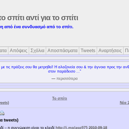
το σπίτι αντί για το σπίτι
η από ένα συνδυασμό από το σπίτι.
ατα
Απόψεις
Σχόλια
Αποσπάσματα
Tweets
Αναρτήσεις
Π
, με τις πράξεις σου θα μετρηθεί! Η αλαζονεία σου & την άγνοια προς την
στον παράδεισο ..."
—
περισσότερα
Το σπίτι
eets)
Νέα 2
α tweets)
δί – η συγχώρεση είναι το κλειδί
http://j.mp/asq975
2010-09-18