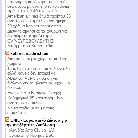
Σάντλερ: η κυβέρνηση περικοπές
στα άτομα με αναπηρίες κοινωνική
πρόνοια κατά 40 τοις εκατό
American airlines ζημιά περίπου 25
αναπηρικές καρέκλες ανά ημέρα
20 χρόνια kobinet-nachrichten
Διεθνής αμνηστία: τα ανθρώπινα
δικαιώματα στην Αυστρία
ÖVP-ΕΥΡΩΒΟΥΛΕΥΤΉΣ
Μπάρμπαρα Krenn πέθανε
kobinet-nachrichten
Διακοπές σε μια χώρα όπου Tere
χαιρετά
Ένταξη είναι αυτό που θέλουν όλοι,
αλλά κανείς δεν μπορεί να
ABiD και ADFC έκκληση για
διάλογο για τα ηλεκτρικά μηχανικά
δίκυκλα
Ενώσεις στο Βερολίνο έκρηξη
Καθημερινά 25 κατεστραμμένο
αναπηρικά αμαξίδια
Με τα πόδια μέσα με τους
επισκέπτες
ENIL - Ευρωπαϊκό Δίκτυο για
την Ανεξάρτητη Διαβίωση
Ιρλανδία: Από CIL να ILMI
Γνωρίστε το Νέο μας ESC