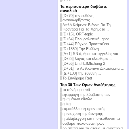
Τα περισσότερα διαβάστε
συνολικά
[D+70] την ευθύνη,
αναγνωρίζοντας...
Απλό Κείμενο: Βιέννη Για Τη
Φροντίδα Για Τα Χρήματα...
[D+15], ORF-topic
[D+64] Πλουραλιστική Ignor...
[D+44] Ρύγχος-Προσπάθεια
[D+1350] Την Ευθύνη...
[Δ+1] SN-άρθρο: καταγγελίες για...
[D+23] λόγος και ελευθερία...
[D+56] EntHEIMlichung 2
[D+51] Τα Ανθρώπινα Δικαιώματα ...
[Δ,+100] την ευθύνη....
Το Σύνδρομο Rett
Top 30 Των Όρων Αναζήτησης
το σύνδρομο rett
εφαρμογή της Σύμβασης των
ηνωμένων εθνών
gukg
εκμετάλλευση φροντιστής
η ενίσχυση της άρνησης
η αλληλεγγύη και η υπευθυνότητα
σοβαρά πολυ-αναπήρων
nö σπίτια για τα άτομα με αναπηρία