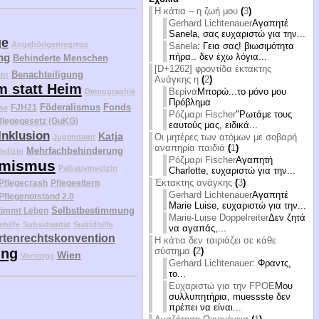
Η κάτια – η ζωή μου
(
3
)
Gerhard Lichtenauer
Αγαπητέ
Sanela, σας ευχαριστώ για την...
ge
Angehörigenregress
Sanela
: Γεια σας! βιωσιμότητα
πήρα.. δεν έχω λόγια...
ng
Behinderte Menschen
[D+1262] φροντίδα έκτακτης
Benachteiligung
cht
Ανάγκης η
(
2
)
m statt Heim
Βερίνα
Μπορώ...το μόνο μου
Demographie
Πρόβλημα
Föderalismus
Fonds
FJH21
se
Ρόζμαρι Fischer
"Ρωτάμε τους
flegegesetz (GuKG)
εαυτούς μας, ειδικά...
Inklusion
Katja
Οι μητέρες των ατόμων με σοβαρή
Jugendamt
αναπηρία παιδιά
(
1
)
Mehrfachbehinderung
edizin
Ρόζμαρι Fischer
Αγαπητή
mismus
Palliativmedizin
Charlotte, ευχαριστώ για την...
Έκτακτης ανάγκης
(
3
)
Pflegecrash
Pflegeeltern
Gerhard Lichtenauer
Αγαπητέ
Pflegenotstand 2.0
Marie Luise, ευχαριστώ για την...
Selbstbestimmung
timmt Leben
Marie-Luise Doppelreiter
Δεν ζητά
ehilfe
Subsidiarität
Suizidhilfe
να αγαπάς,...
tenrechtskonvention
Η κάτια δεν ταιριάζει σε κάθε
σύστημα
(
2
)
ung
Wien
Vorsorge
Gerhard Lichtenauer
: Φραντς,
το...
Ευχαριστώ για την FPOE
Μου
συλλυπητήρια, muessste δεν
πρέπει να είναι...