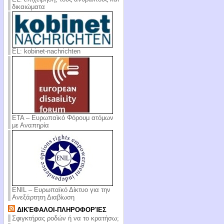
δικαιώματα
EL: kobinet-nachrichten
ΕΤΑ – Ευρωπαϊκό Φόρουμ ατόμων
με Αναπηρία
ENIL – Ευρωπαϊκό Δίκτυο για την
Ανεξάρτητη Διαβίωση
ΔΙΚΈΦΑΛΟΙ-ΠΛΗΡΟΦΟΡΊΕΣ
Σφιγκτήρας ροδών ή να το κρατήσω;