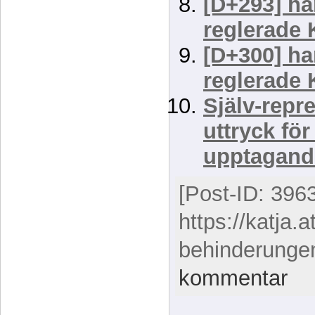
[D+293] ha
reglerade 
[D+300] ha
reglerade 
Själv-repr
uttryck för
upptagand
[Post-ID: 396
https://katja.a
behinderunge
kommentar