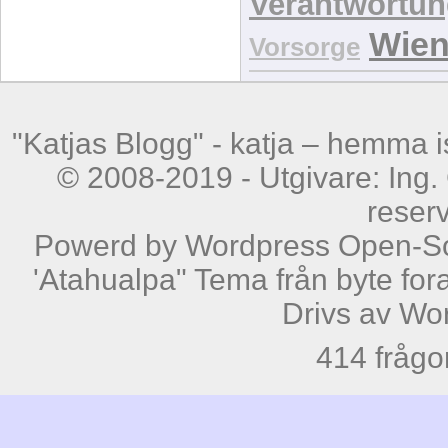
Verantwortu
Wie
Vorsorge
"Katjas Blogg" -
katja – hemma is
© 2008-2019 - Utgivare: Ing. 
reser
Powerd by
Wordpress
Open-So
'Atahualpa" Tema från byte fora
Drivs av
Wo
414 frågo