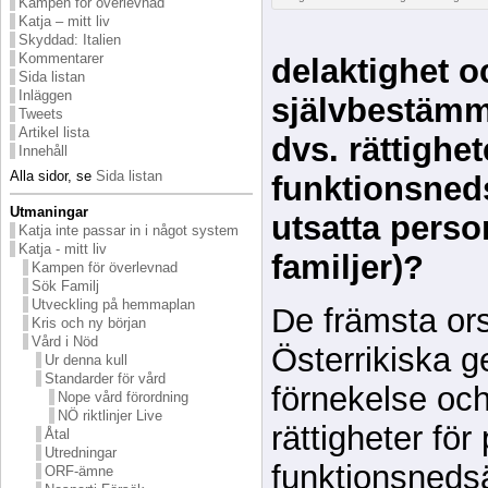
Kampen för överlevnad
Katja – mitt liv
Skyddad: Italien
Kommentarer
delaktighet o
Sida listan
Inläggen
självbestämm
Tweets
Artikel lista
dvs. rättighe
Innehåll
Alla sidor, se
Sida listan
funktionsneds
Utmaningar
utsatta perso
Katja inte passar in i något system
Katja - mitt liv
familjer)?
Kampen för överlevnad
Sök Familj
Utveckling på hemmaplan
De främsta ors
Kris och ny början
Vård i Nöd
Österrikiska 
Ur denna kull
Standarder för vård
förnekelse och 
Nope vård förordning
NÖ riktlinjer Live
rättigheter fö
Åtal
Utredningar
funktionsneds
ORF-ämne