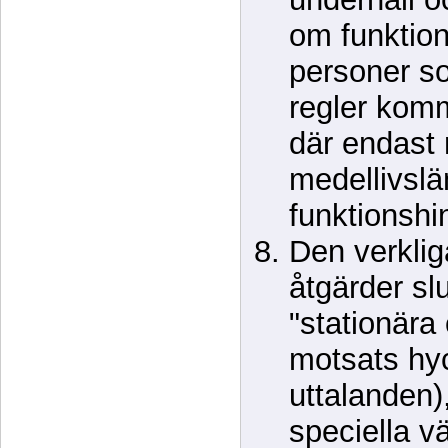
om funktion
personer so
regler kom
där endast
medellivslä
funktionshi
Den verklig
åtgärder sl
"stationära
motsats hyc
uttalanden
speciella v