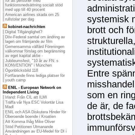
för att personer med
funktionsnedsättning socialt stöd
administrat
med upp till 40 procent
American airlines skada om 25
systemisk m
rullstolar per dag
kobinet-nachrichten
brott och f
Digital Tillgänglighet?
Döv-Federal samtal om ändring av
strukturell
lagen om främjande av film
Gemensamma välfärd Föreningen
institutiona
välkomnar förslag om begränsning
av eget kapital aktie -
systematisk
Jubileumsfest, "10 år av FN: s
KONVENTION" i München
Entre spänn
Ögonblicksbild 118
Fortfarande finns lediga platser för
youth camp
misshandel,
ENIL - European Network on
som en ring
Independent Living
Irland: Från CIL att ILMI
Träffa vår Nya ESC Volontär Lisa
de är, de fa
Madl
ENIL och ASA Diskutera Hinder för
brottsbekä
Oberoende boende i Kroatien
Att Komma Ihåg Mike Oliver
immunförsv
Stöd Petitionen Utmanande
Användningen av EU-Medel för DI i