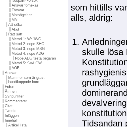
Nosparti-Försök
som hittills v
Ansvar förnekas
Försvar
alls, aldrig:
Motsägelser
Mål
Att söka
Akut
Rätt sätt
Anledninge
Metod 1: Wr JWG
Metod 2: nope SHG
Metod 3: nope MSG
skulle lösa
Metod 4: nope ADG
Nope ADG testa begäran
Konstitutio
Metod 5: SVA GW
AOB
rashygieni
Ansvar
Mammor som är gravt
grundlägga
handikappade barn
Foton
dominerand
Ämnen
Synpunkter
devalvering
Kommentarer
Citat
konstitutio
Tweets
Inläggen
Innehåll
Tidsandan 
Artikel lista