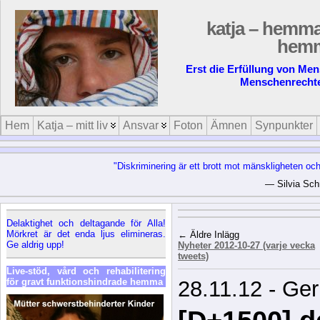
katja – hemma i
hem
Erst die Erfüllung von Me
Menschenrecht
Hem
Katja – mitt liv
Ansvar
Foton
Ämnen
Synpunkter
"Diskriminering är ett brott mot mänskligheten oc
— Silvia Sch
Delaktighet och deltagande för Alla!
Mörkret är det enda ljus elimineras.
← Äldre Inlägg
Ge aldrig upp!
Nyheter 2012-10-27 (varje vecka
tweets)
Live-stöd, vård och rehabilitering
för gravt funktionshindrade hemma
28.11.12 - Ge