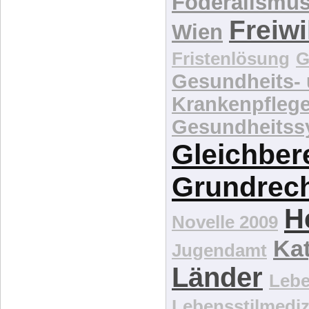
Föderalismu
Freiwi
Wien
Fristenlösung
G
Gesundheits-
Krankenpfleg
Gesundheitss
Gleichber
Grundrec
H
Novelle 2009
Kat
Jugendamt
Länder
Lebe
Lebensstilmediz