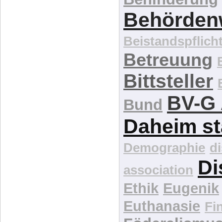
Behördenw
Beistandspflich
Betreuung
Bittsteller
BV-G 
Bund
Daheim st
Demographie
d
Di
association
Ethik
Eugenik
Euthanasie
Fi