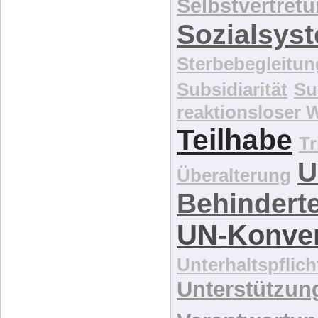
Selbstvertret
Sozialsys
Sterbebegleitun
Subsidiarität
Su
reaktionsloser
Teilhabe
Tr
U
Überalterung
Behindert
UN-Konve
Unterhaltspflich
Unterstützun