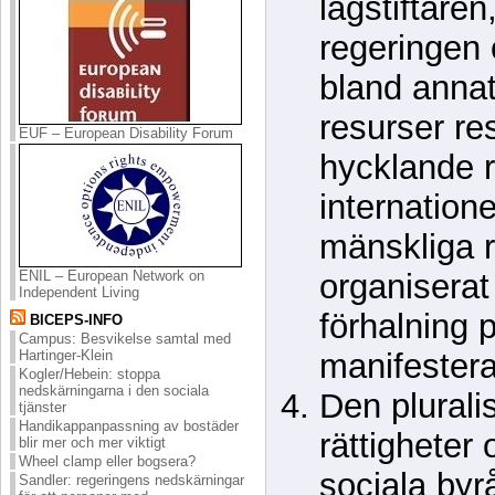
lagstiftaren
regeringen 
bland annat
resurser re
EUF – European Disability Forum
hycklande r
internation
mänskliga r
organisera
ENIL – European Network on
Independent Living
förhalning p
BICEPS-INFO
Campus: Besvikelse samtal med
manifestera
Hartinger-Klein
Kogler/Hebein: stoppa
nedskärningarna i den sociala
Den plurali
tjänster
Handikappanpassning av bostäder
rättigheter
blir mer och mer viktigt
Wheel clamp eller bogsera?
sociala byrå
Sandler: regeringens nedskärningar