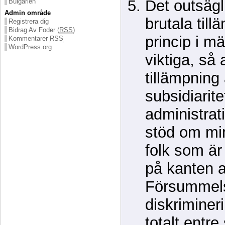
Det outsägl
Bulgarien
Admin område
brutala till
Registrera dig
Bidrag Av Foder (
RSS
)
princip i mä
Kommentarer
RSS
WordPress.org
viktiga, så 
tillämpning
subsidiarite
administrat
stöd om mi
folk som är
på kanten 
Försummel
diskriminer
totalt entre