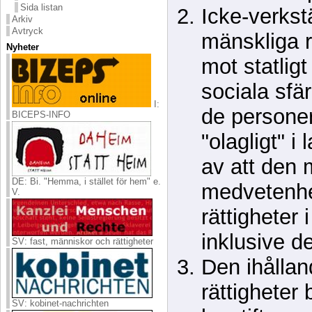
Sida listan
Icke-verkst
Arkiv
Avtryck
mänskliga r
Nyheter
mot statlig
sociala sfä
I:
de persone
BICEPS-INFO
"olagligt" i
av att den 
DE: Bi. "Hemma, i stället för hem" e.
medvetenhe
V.
rättigheter 
inklusive d
SV: fast, människor och rättigheter
Den ihålla
rättigheter 
SV: kobinet-nachrichten