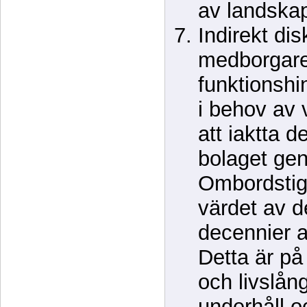
av landskap
Indirekt dis
medborgare
funktionsh
i behov av 
att iaktta d
bolaget gen
Ombordstig
värdet av d
decennier av
Detta är på
och livslån
underhåll o