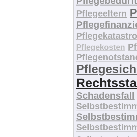
Pflegebedürft
P
Pflegeeltern
Pflegefinanz
Pflegekatastr
P
Pflegekosten
Pflegenotstan
Pflegesic
Rechtssta
Schadensfall
Selbstbestim
Selbstbesti
Selbstbestim