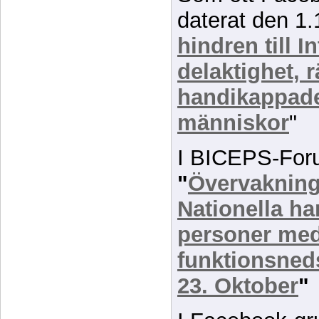
daterat den 1.
hindren till I
delaktighet, r
handikappad
människor
"
I BICEPS-Forum
"
Övervakning
Nationella ha
personer me
funktionsneds
23. Oktober
"