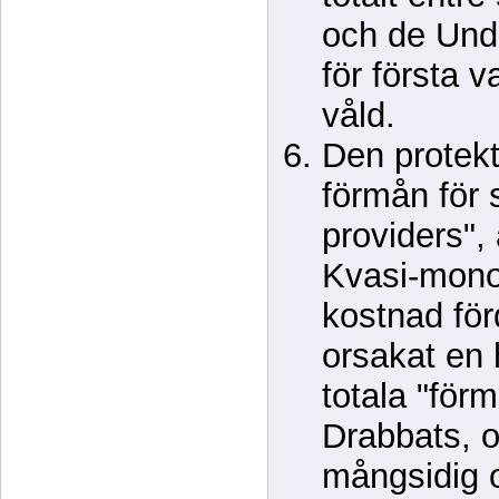
och de Und
för första v
våld.
Den protekti
förmån för 
providers", 
Kvasi-monop
kostnad för
orsakat en 
totala "för
Drabbats, 
mångsidig o