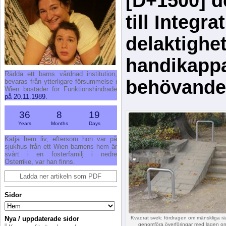
[D+1500] d
till Integr
delaktighet
handikapp
Rädda ett barns vårdnad institution,
behövande
bevaras från ytterligare försummelse i
Wien bostäder för Funktionshindrade
på 20.11.1989.
36
8
19
Years
Months
Days
Katja hem liv, eftersom hon var på
sjukhus från ett Wien barnens hem är
svårt i en fosterfamilj i nedre
Österrike, var han finns.
Ladda ner artikeln som PDF
Sidor
Nya / uppdaterade sidor
Kvadrat svek: fördragen om mänskliga rätt
genomföra överföringar med lagen om t