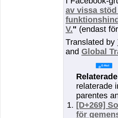
I Facebook-g
av vissa stöd 
funktionshind
V.
"
(endast fö
Translated by
and
Global Tr
Relaterade
relaterade 
parentes a
[D+269] So
för geme