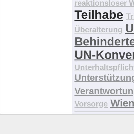
reaktionsloser
Teilhabe
Tr
U
Überalterung
Behindert
UN-Konve
Unterhaltspflich
Unterstützun
Verantwortu
Wie
Vorsorge