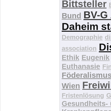
Bittsteller
BV-G 
Bund
Daheim st
Demographie
d
Di
association
Ethik
Eugenik
Euthanasie
Fi
Föderalismu
Freiwi
Wien
Fristenlösung
G
Gesundheits-