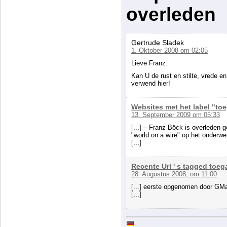
overleden
Gertrude Sladek
1. Oktober 2008 om 02:05
Lieve Franz.
Kan U de rust en stilte, vrede e
verwend hier!
Websites met het label "toe
13. September 2009 om 05:33
[...] – Franz Böck is overleden 
"world on a wire" op het onderw
[...]
Recente Url ' s tagged toega
28. Augustus 2008, om 11:00
[...] eerste opgenomen door GM
[...]