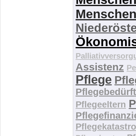
Menschen
Niederöste
Ökonomi
Palliativversor
Assistenz
Pe
Pflege
Pfl
Pflegebedürft
P
Pflegeeltern
Pflegefinanz
Pflegekatastr