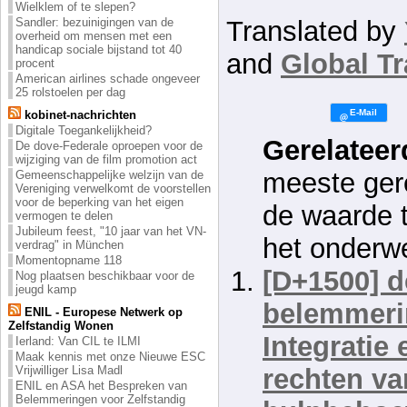
Wielklem of te slepen?
Translated by
Sandler: bezuinigingen van de
overheid om mensen met een
handicap sociale bijstand tot 40
and
Global Tr
procent
American airlines schade ongeveer
25 rolstoelen per dag
kobinet-nachrichten
Digitale Toegankelijkheid?
Gerelateer
De dove-Federale oproepen voor de
wijziging van de film promotion act
meeste gere
Gemeenschappelijke welzijn van de
Vereniging verwelkomt de voorstellen
voor de beperking van het eigen
de waarde 
vermogen te delen
Jubileum feest, "10 jaar van het VN-
het onderw
verdrag" in München
Momentopname 118
[D+1500] d
Nog plaatsen beschikbaar voor de
jeugd kamp
belemmeri
ENIL - Europese Netwerk op
Zelfstandig Wonen
Integratie 
Ierland: Van CIL te ILMI
Maak kennis met onze Nieuwe ESC
rechten va
Vrijwilliger Lisa Madl
ENIL en ASA het Bespreken van
Belemmeringen voor Zelfstandig