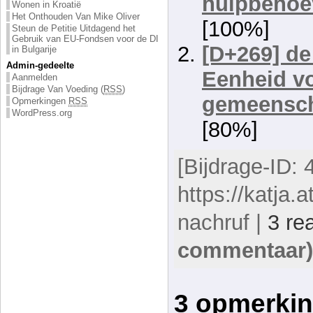
hulpbeho
Wonen in Kroatië
Het Onthouden Van Mike Oliver
[100%]
Steun de Petitie Uitdagend het
Gebruik van EU-Fondsen voor de DI
[D+269] de 
in Bulgarije
Admin-gedeelte
Eenheid v
Aanmelden
Bijdrage Van Voeding (
RSS
)
gemeensch
Opmerkingen
RSS
WordPress.org
[80%]
[Bijdrage-ID: 
https://katja.
nachruf |
3 re
commentaar)
3 opmerki