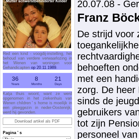
20.07.08 - Ge
Franz Böck
De strijd voor
toegankelijkhe
rechtvaardigh
Red een kind - voogdij-instelling, het
behoud van verdere verwaarlozing in
het Wenen van woningen voor
behoeften ond
Gehandicapten
op 20.11.1989.
met een handi
36
8
21
Years
Months
Days
zorg. De heer
Katja thuis woont, want ze werd
sinds de jeugd
opgenomen in het ziekenhuis van
Wenen children ' s home is moeilijk in
een pleeggezin in neder-Oostenrijk,
gebruikers van
werd hij gevonden.
tot zijn Pensi
Download artikel als PDF
personeel van 
Pagina ' s