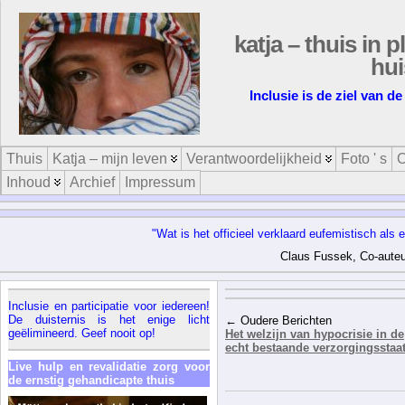
katja – thuis in p
hui
Inclusie is de ziel van 
Thuis
Katja – mijn leven
Verantwoordelijkheid
Foto ' s
O
Inhoud
Archief
Impressum
"Wat is het officieel verklaard eufemistisch als
Claus Fussek, Co-auteu
Inclusie en participatie voor iedereen!
De duisternis is het enige licht
← Oudere Berichten
geëlimineerd. Geef nooit op!
Het welzijn van hypocrisie in de
echt bestaande verzorgingsstaa
Live hulp en revalidatie zorg voor
de ernstig gehandicapte thuis