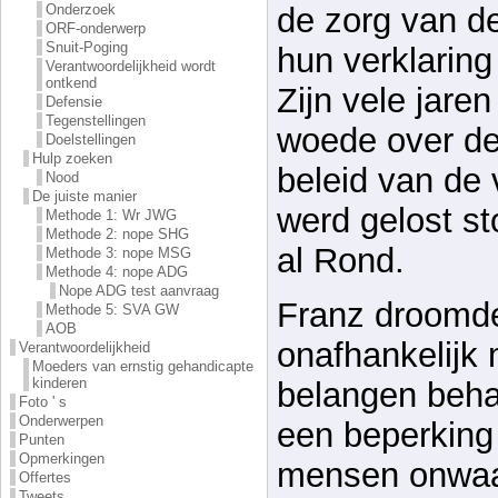
de zorg van de
Onderzoek
ORF-onderwerp
Snuit-Poging
hun verklaring
Verantwoordelijkheid wordt
ontkend
Zijn vele jare
Defensie
Tegenstellingen
woede over d
Doelstellingen
Hulp zoeken
beleid van de 
Nood
De juiste manier
werd gelost st
Methode 1: Wr JWG
Methode 2: nope SHG
al Rond.
Methode 3: nope MSG
Methode 4: nope ADG
Nope ADG test aanvraag
Franz droomd
Methode 5: SVA GW
AOB
onafhankelijk 
Verantwoordelijkheid
Moeders van ernstig gehandicapte
kinderen
belangen beha
Foto ' s
Onderwerpen
een beperking 
Punten
Opmerkingen
mensen onwaa
Offertes
Tweets