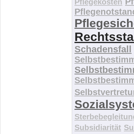
P
Pflegekosten
Pflegenotstan
Pflegesic
Rechtssta
Schadensfall
Selbstbestim
Selbstbesti
Selbstbestim
Selbstvertret
Sozialsys
Sterbebegleitun
Subsidiarität
Su