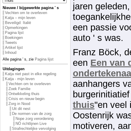
jaren geleden
Nieuwe / bijgewerkte pagina ' s
Vechten om te overleven
toegankelijkhe
Katja – mijn leven
Beveiligd: Italië
een passie vo
Opmerkingen
Pagina lijst
auto ' s was.
Boekingen
Tweets
Artikel lijst
Franz Böck, de
Inhoud
Alle pagina ' s, zie
Pagina lijst
een
Een van 
Uitdagingen
ondertekenaa
Katja niet past in elke regeling
Katja - mijn leven
aanhangers va
Vechten om te overleven
Zoek Familie
burgerinitiatief
Ontwikkeling thuis
Crisis en nieuw begin
thuis
"en veel 
Zorg in Nood
Uit dit nest
Oostenrijk was
De normen van de zorg
Nope zorg verordening
motiveren, aa
NÖ richtlijnen Live
Strafrechtelijke vervolging