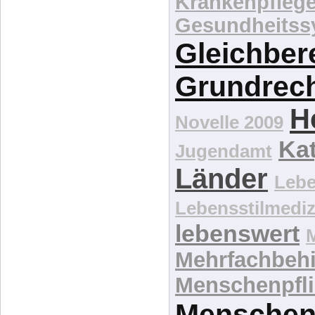
Krankenpfleg
Gesundheitss
Gleichber
Grundrec
H
Novelle 2009
Kat
Jugendamt
Länder
Lebe
Lebensstilmediz
lebenswert
Mehrfachbeh
Menschenpfli
Menschen