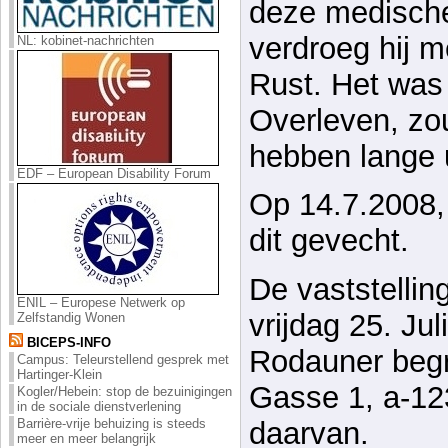
deze medische
verdroeg hij m
NL: kobinet-nachrichten
Rust. Het was 
Overleven, zou 
hebben lange 
EDF – European Disability Forum
Op 14.7.2008,
dit gevecht.
De vaststellin
ENIL – Europese Netwerk op
vrijdag 25. Ju
Zelfstandig Wonen
BICEPS-INFO
Rodauner begra
Campus: Teleurstellend gesprek met
Hartinger-Klein
Gasse 1, a-12
Kogler/Hebein: stop de bezuinigingen
in de sociale dienstverlening
Barrière-vrije behuizing is steeds
daarvan.
meer en meer belangrijk