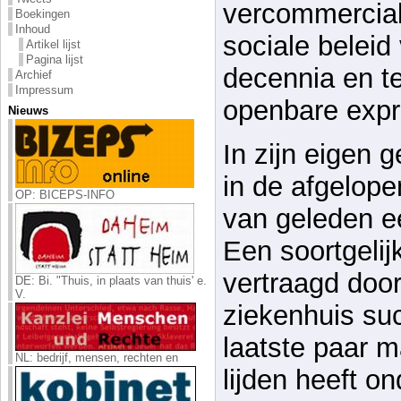
vercommercial
Boekingen
Inhoud
sociale beleid
Artikel lijst
Pagina lijst
decennia en t
Archief
Impressum
openbare expr
Nieuws
In zijn eigen 
in de afgelope
OP: BICEPS-INFO
van geleden e
Een soortgeli
vertraagd doo
DE: Bi. "Thuis, in plaats van thuis' e.
V.
ziekenhuis suc
laatste paar m
NL: bedrijf, mensen, rechten en
lijden heeft o