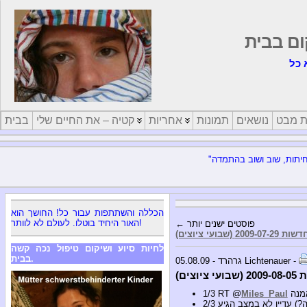
ום בבית
 כל
ת מבט
נושאים
תמונות
אחריות
קטיה – את החיים שלי
בבית
הכללה והשתתפות עבור כל! החושך הוא
האור היחיד בוטלו. לעולם לא לוותר!
← פוסטים ישנים יותר
שות 2009-07-29 (שבועי ציוצים)
לחיות סיוע ושיקום טיפול נכה קשה
בבית.
05.08.09 - גרהרד Lichtenauer -
י ציוצים)
1/3 RT @
Miles_Paul