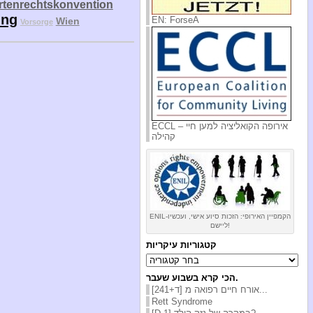
tenrechtskonvention
ung
EN: ForseA
Wien
Vorsorge
ECCL – אירופה הקואליציה למען חיי
קהילה
ENIL-הקמפיין האירופי: הזכות סיוע אישי, ועכשיו
ליישם!
קטגוריות עיקריות
קטגוריות
עיקריות
הכי קרא בשבוע שעבר.
[ד+241] אורח חיים רפואה מ...
Rett Syndrome