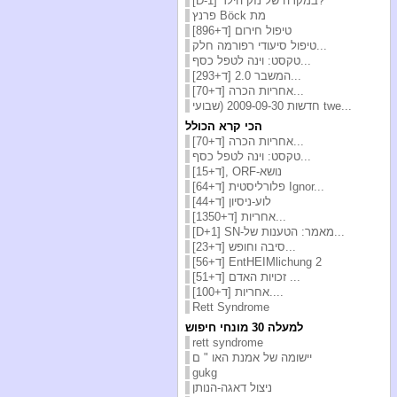
[D-1] במקרה של נזק הילד?
פרנץ Böck מת
[ד+896] טיפול חירום
טיפול סיעודי רפורמה חלק...
טקסט: וינה לטפל כסף...
[ד+293] המשבר 2.0...
[ד+70] אחריות הכרה...
חדשות 2009-09-30 (שבועי twe...
הכי קרא הכולל
[ד+70] אחריות הכרה...
טקסט: וינה לטפל כסף...
[ד+15], ORF-נושא
[ד+64] פלורליסטית Ignor...
[ד+44] לוע-ניסיון
[ד+1350] אחריות...
[D+1] SN-מאמר: הטענות של...
[ד+23] סיבה וחופש...
[ד+56] EntHEIMlichung 2
[ד+51] זכויות האדם ...
[ד+100] אחריות....
Rett Syndrome
למעלה 30 מונחי חיפוש
rett syndrome
יישומה של אמנת האו " ם
gukg
ניצול דאגה-הנותן