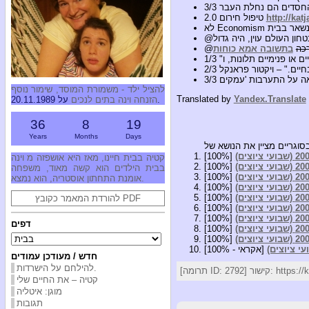
http://kat
טיפול חירום 2.0
@
כה
בתשובה אמא כוחות
@
להציל ילד - משמורת המוסד, שימור נוסף
Translated by
Yandex.Translate
על 20.11.1989.
הזנחה וינה בתים לנכים
36
8
19
Years
Months
Days
[100%]
קטיה בבית חיינו, מאז היא אושפזה מ וינה
[100%]
בבית הילדים הוא קשה מאוד, משפחה
[100%]
אומנת התחתון אוסטריה, הוא נמצא.
[100%]
[100%]
להורדת המאמר כקובץ PDF
[100%]
[100%]
דפים
[100%]
[100%]
[אקראי - 100%]
חדש / מעודכן עמודים
להילחם על הישרדות.
https://kat |
קטיה – את החיים שלי
מוגן: איטליה
תגובות