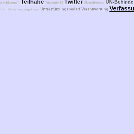
Teilhabe
Twitter
UN-Behinder
("Wachkoma")
Trisomie 18
Überalterung
Verfass
Unterstützungsbedarf
Verantwortung
licht
Unterlassungsklage