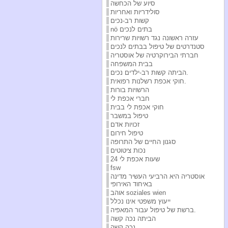
סיוע של הכחשה
סולידריות ואחריות
קשות רב-נכים
nö בתים לנכים
עזרה ראשונה נגד רשויות שרירות
סטנדרטים של טיפול בבתים לנכים
חברתי הבירוקרטיה של אוסטריה
בבית המשפחה
הביתה קשות רב-ילדים נכים.
חוקי אכפת רשלנות רפואית.
הרשויות בורות
חברי אכפת לי
חוקי אכפת לי בבית
טיפול במשבר
זכויות אדם
טיפול חירום
סגנון החיים של התרופה
נכות ציטוטים
24 שעות אכפת לי
fsw
אוסטריה היא הרביעי העשיר מדינה
באיחוד האירופי
אוהב soziales wien
ייעוץ משפטי אינו נכלל
ברשת של טיפול עבור המאפיה.
הביתה נכה קשה
נכה קשה