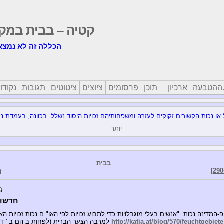
קטיה – בבית במק
הכללה זה לא נמצא
טבעה.
ארכיון
תוכן
פרסומים
ציוצים
ציטוטים
תגובות
נקודו
יותר
—
בבית
חד
חדשות 2009-08-05 (שבוע
http://katja.at/blog/570/feuchtgebiete
2/3 למרבה הצער הברית (לפחות ב הם ב ' דה?) עדיין לא במצב הגיע