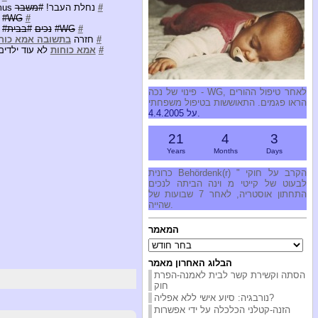
#
öderalismus נחלת העבר! #
משבר
#
WG
#
#
WG
#
נכים
#
בבית
#
#
חזרה
בתשובה אמא כוח
#
אמא כוחות
לא עוד ילדים
פינוי של נכה - WG, לאחר טיפול ההורים
הראו פגמים. התאוששות בטיפול משפחתי
על 4.4.2005.
21
4
3
Years
Months
Days
כרונית Behördenk(r) " הקרב על חוקי
לבעוט של קייטי מ וינה הביתה לנכים
התחתון אוסטריה, לאחר 7 שבועות של
שהייה.
המאמר
המאמר
הבלוג האחרון מאמר
הסתה וקשירת קשר לבית לאמנה-הפרת
חוק
נורבגיה: סיוע אישי ללא אפליה?
הזנה-קטלני הכלכלה על ידי אפשרות