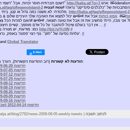
F
ארגו: #
http://katja.at/?p=3
3/3 ישנם חברתית-חוסר זכויות, אבל "רשמי החסדים הם נחלת העבר!"
הסתבכויות של "כלכלנים-סינדיקט" נראה! #
נכות
#
בבית
ja.at/tag/pflegenotstand-2
http://katja.at/tag/pflegenotstand-2
לא Economism מלכודת: לא משנה כמה גדול או קטן, ביתי נשאר בבית.
ות
Gl
יכול למצוא את האהבה שלך העיניים שלום & בטחון העולם עוין, היה גדול. #
אמא כוחות
אבל את #
ילדים
? אני מבין, הייתי מחשיב את זה אבל את טועה תוצאה. #
ילדים
#האם למרות הכל
בר
#
1/3 "אין דבר בעולם שיכול להתגבר על כל אדם מוסמך, קשיים חיצוניים או פנימיים תלונות, ו ...
#
http://bit.ly/VcItN
2/3 כמו: מודעות, יש מטרה בחיים." – ויקטור פראנקל
#
3/3 עלויות נסיעה של "חזון": נוף רצוי 'פסגה' באופק, נראה על התערבות 'עמקים'.
and
Global Translator
(רוב ההודעות הקשורות), הערך בסוגריים מציין את הנושא של:
הודעות לא קשורות
חדשות 2009-06-28 (שבועי ציוצים)
חדשות 2009-07-05 (שבועי ציוצים)
חדשות 2009-07-12 (שבועי ציוצים)
חדשות 2009-07-29 (שבועי ציוצים)
חדשות 2009-08-12 (שבועי ציוצים)
חדשות 2009-08-19 (שבועי ציוצים)
חדשות 2009-08-26 (שבועי ציוצים)
חדשות 2009-09-09 (שבועי ציוצים)
חדשות 2009-09-16 (שבועי ציוצים)
חדשות 2012-04-14 (שבועי ציוצים)
לכתוב תגובה
[תרומה ID: 2792] קישור: ja.at/blog/2792/news-2009-08-05-weekly-tweets