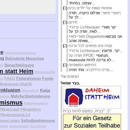
עצמנו, במיוחד...
אמהות קשות על ילדים נכים
(
1
)
רוזמרי פישר
: שרלוט היקרה, תודה
לך על...
חירום
(
3
)
: יקר מארי
גרהרד Lichtenauer
לואיז, תודה לך על...
אני מבקש
מארי-לואיז Doppelreiter
שאתה אוהב,...
קטיה אינו מתאים לכל ערכה
(
2
)
: יקר, פראנץ...
גרהרד Lichtenauer
ge
Angehörigenregress
: תנחומיי,
תודה על FPOE
ng
Behinderte Menschen
muessste לא צריכה להיות...
החיפוש המשפחה
(
1
)
Benachteiligung
cht
: מתי תהיה...
מריה היידלברג
m statt Heim
Demographie
הציוצים שלי
Föderalismus
Fonds
FJH21
se
בצד שמאל.
flegegesetz (GuKG)
Inklusion
Katja
Jugendamt
Mehrfachbehinderung
edizin
mismus
Palliativmedizin
Pflegecrash
Pflegeeltern
ב: "בבית, במקום להיות בבית"
Pflegenotstand 2.0
Selbstbestimmung
timmt Leben
ehilfe
Subsidiarität
Suizidhilfe