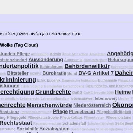
תרגום אוטומטי הוא רחוק מלהיות מושלם, אבל זה עו
 Wolke (Tag Cloud)
Angehöri
Stunden-Pflege
Admin
Abtreibung
Ältere Menschen
Amstetten
Aussonderung
Befürsorgu
sistenzbedarf
Autonomie
Barrierefreiheit
ndertenpolitik
Behördenwillkür
Behinderung
Beistandspfli
Dahei
BV-G Artikel 7
Bittsteller
Bürokratie
Bund
thik
BIZEPS
kriminierung
Ethik
Eugenik
Euthanasie
Eugenische Indikation
Finanzkri
eistungen
Gesundheits- und Krankenp
Fristenlösung
Gemeinden
Gerechtigkeit
erechtigung
Grundrechte
Heime
GuKG
GuKG Novelle 2009
lebenswert
lebensunwert
bensmedizin
Lebensrecht
Lebensstilmedizin
Medien
M
Ökono
enrechte
Menschenwürde
Niederösterreich
Pflege
Pflegebedarf
 Assistenz
Pflegebedürftigkeit
Personenbetreuung
ung
Pflegegeld
Pflegekatastrophe
Pflegekollaps
Pflegenotstand
Pflegekosten
Rechtsstaat
Schadensfall
Selbstbes
Reparaturmedizin
Schulunfähigkeit
Sozialhilfe
Sozialsystem
ertretung
Spätabtreibung
Sterbebegleitung
Sterb