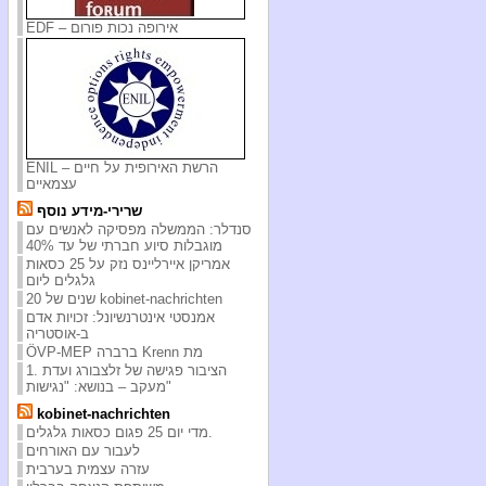
EDF – אירופה נכות פורום
ENIL – הרשת האירופית על חיים
עצמאיים
שרירי-מידע נוסף
סנדלר: הממשלה מפסיקה לאנשים עם
מוגבלות סיוע חברתי של עד 40%
אמריקן איירליינס נזק על 25 כסאות
גלגלים ליום
20 שנים של kobinet-nachrichten
אמנסטי אינטרנשיונל: זכויות אדם
ב-אוסטריה
ÖVP-MEP ברברה Krenn מת
1. הציבור פגישה של זלצבורג ועדת
מעקב – בנושא: "נגישות"
kobinet-nachrichten
מדי יום 25 פגום כסאות גלגלים.
לעבור עם האורחים
עזרה עצמית בערבית