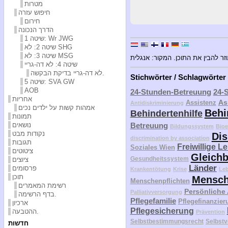
מטרות
חיפוש עזרה
חירום
הדרך הנכונה
שיטה 1: Wr JWG
שיטה 2: לא SHG
שיטה 3: לא MSG
זר להבין את התוכן. המקור: אנגלית
שיטה 4: לא דה-גריי
לא דה-גריי בדיקת הבקשה.
Stichwörter / Schlagwörter
שיטה 5: SVA GW
AOB
24-Stunden-Betreuung
24-
אחריות
As
Assistenz
Antidiskriminierung
אמהות קשות על ילדים נכים
Behi
Behindertenhilfe
תמונות
נושאים
Betreuung
Bildungssystem
Bioe
נקודות מבט
Dis
discrimination by association
תגובות
Freiwillige L
Soziales Wien
ציטוטים
Gleichb
Gesundheitssystem
ציוצים
Länder
פרסומים
Krankentötung
Krise
Le
תוכן
Mensch
Menschenpflichten
רשימת המאמרים
Persönliche
Palliativversorgung
בדף הרשימה.
Pflegefamilie
Pflegefinanzier
ארכיון
Pflegesicherung
ההטבעה.
Prävention
Selbstbestimmungsrecht
Selbstv
חדשות