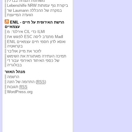
משותפת הנצחה בברלין
Lebenshilfe NRW ביקורת נוף עמותות
שר Laumann במקרה של ההכללה
הוועדה המייעצת
ENIL - הרשת האירופית על חיים
עצמאיים
אירלנד: מ CIL כדי ILMI
לפגוש את ESC מתנדב ליסה Madl
ENIL ואסא לדון חסמי חיים עצמאיים
בקרואטיה
לזכור את מייק אוליבר
תמיכה העתירה מאתגרת את השימוש
של כספי האיחוד האירופי עבור די
בבולגריה
מנהל האזור
הרשמה
)
RSS
התרומה של הזנה (
RSS
תגובות
WordPress.org