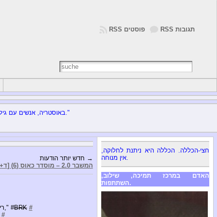
RSS תגובות
RSS פוסטים
הה
"באוסטריה, אנשים עם גיל או נכות הקשורים זקוקים לעזרה ומשפחותיהם זכויות היסוד נשלל. בכוונה, בעמדת נחיתות, שוב ושוב בהתמדה."
חצי-הכללה. הכללה היא ניתנת לחלוקה,
אין מנוחה.
חדש יותר הודעות →
[ד+290] המשבר 2.0 – מוסדר כאוס (6)
האדם במרכז תמיכה, שילוב,
השתתפות.
#
BRK
ריפ-המדינה נכות: "אנשים בעלי מוגבלויות כדי לתבוע זכויות לפי האו" ם נכות זכויות האמנה," #
#