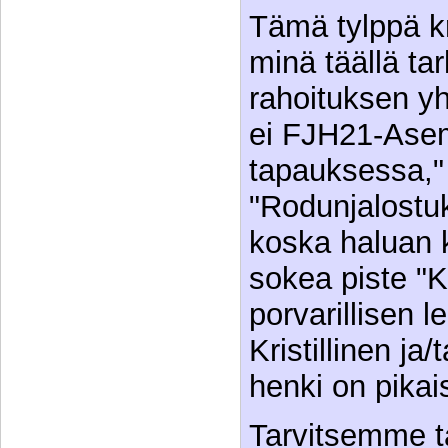
Tämä tylppä kr
minä täällä tar
rahoituksen y
ei FJH21-Asem
tapauksessa," 
"Rodunjalostu
koska haluan k
sokea piste "Kr
porvarillisen l
Kristillinen ja
henki on pikais
Tarvitsemme t