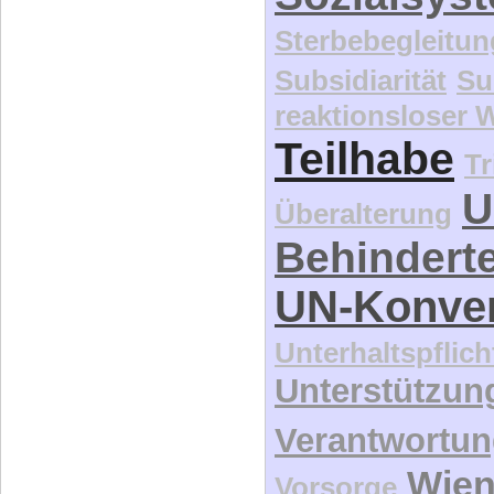
Sterbebegleitun
Subsidiarität
Su
reaktionsloser
Teilhabe
Tr
U
Überalterung
Behindert
UN-Konve
Unterhaltspflich
Unterstützun
Verantwortu
Wie
Vorsorge