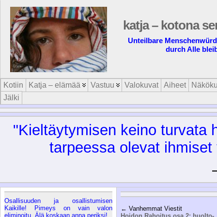
katja – kotona se
Unteilbare Menschenwürde 
durch Alle blei
Kotiin
Katja – elämää
Vastuu
Valokuvat
Aiheet
Näköku
Jälki
"Kieltäytymisen keino turvata 
tarpeessa olevat ihmiset 
Osallisuuden ja osallistumisen
Kaikille! Pimeys on vain valon
← Vanhemmat Viestit
eliminoitu. Älä koskaan anna periksi!
Hoidon Rahoitus osa 2: huolto-