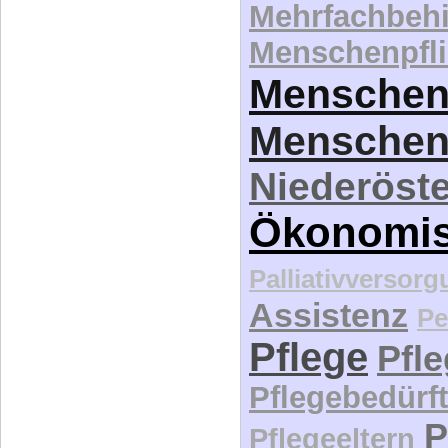
Mehrfachbeh
Menschenpfli
Menschen
Menschen
Niederöste
Ökonomi
Palliativversor
Assistenz
Pe
Pflege
Pfl
Pflegebedürft
P
Pflegeeltern