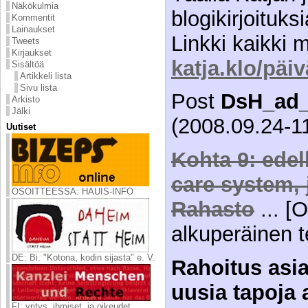
Näkökulmia
blogikirjoituks
Kommentit
Lainaukset
Linkki kaikki 
Tweets
Kirjaukset
katja.klo/päiv
Sisältöä
Artikkeli lista
Sivu lista
Post
DsH_ad_
Arkisto
Jälki
(2008.09.24-11
Uutiset
Kohta 9: edel
care system, 
OSOITTEESSA: HAUIS-INFO
Rahasto
... [
alkuperäinen te
DE: Bi. "Kotona, kodin sijasta" e. V.
Rahoitus asia
uusia tapoja a
FI: yritys, ihmiset, ja oikeudet