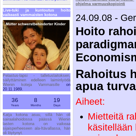
ohjelma varmuuskopiointi
Live-tuki ja kuntoutus hoito
vaikeasti vammaisten kotona
24.09.08 - Ge
Hoito rahoi
paradigma
Economism
Rahoitus h
Pelastus-lapsi - talletuslaitoksen,
säilyttäminen edelleen laiminlyödä
apua turval
Wienin koteja Vammaisille
on
20.11.1989.
Aiheet:
36
8
19
Years
Months
Days
Mietteitä r
Katja kotona asuu, sillä hän oli
sairaalahoidossa päässä Wienin
lasten kotona on vaikeaa
käsitellään
sijaisperheeseen ala-Itävallassa, hän
oli löytynyt.