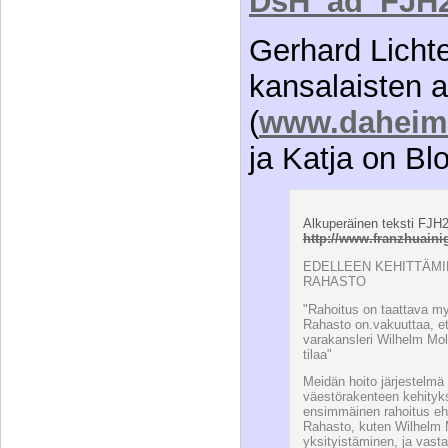
DsH_ad_FJH2
Gerhard Lichte
kansalaisten al
(
www.daheim-s
ja Katja on Blo
Alkuperäinen teksti FJH2
http://www.franzhuainig
EDELLEEN KEHITTÄMI
RAHASTO
"Rahoitus on taattava m
Rahasto on.vakuuttaa, et
varakansleri Wilhelm Mo
tilaa"
Meidän hoito järjestelmä
väestörakenteen kehityks
ensimmäinen rahoitus eh
Rahasto, kuten Wilhelm M
yksityistäminen, ja vas