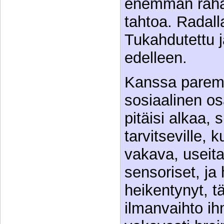
enemmän rahaa 
tahtoa. Radall
Tukahdutettu 
edelleen.
Kanssa paremp
sosiaalinen os
pitäisi alkaa, 
tarvitseville,
vakava, useit
sensoriset, ja
heikentynyt, t
ilmanvaihto ih