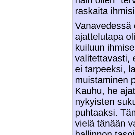
näin ollen "te
raskaita ihmisi
Vanavedessä d
ajattelutapa ol
kuiluun ihmise
valitettavasti,
ei tarpeeksi, 
muistaminen pä
Kauhu, he ajatt
nykyisten suku
puhtaaksi. Tä
vielä tänään v
hallinnon taso