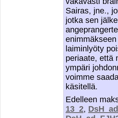
vakavasti brai
Sairas, jne., j
jotka sen jälk
angeprangerter
enimmäkseen k
laiminlyöty po
periaate, että
ympäri johdonm
voimme saada
käsitellä.
Edelleen mak
13_2
,
DsH_ad