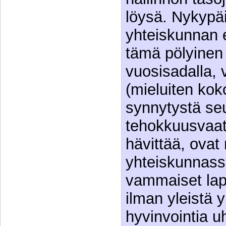
löysä. Nykypä
yhteiskunnan e
tämä pölyinen 
vuosisadalla, 
(mieluiten kok
synnytystä se
tehokkuusvaat
hävittää, ovat
yhteiskunnassa
vammaiset lap
ilman yleistä y
hyvinvointia u