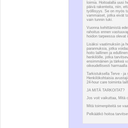
toimia. Hoitoalalla uusi ho
päivä rakenteita, niin, 
työllisyys. Se on myös ta
vammaiset, jotka eivät t
vain tunnin tuki.
Vuonna kehittämistä edel
rahoitus ennen vastuuvap
hoidon tarpeessa olevat 
Lisäksi vaatimuksiin ja 
parannuksia, jotka voidaa
hoito laillinen ja edullin
henkilöille, jotka tarvit
ensimmäinen ja tärkeä va
oikeudellisesti harmaalla 
Tarkistuksella Terve - ja
Henkilökohtaisia avustaji
24-hour care toiminta laill
JA MITÄ TARKOITAT?
Jos voit vaikuttaa, Mitä 
Mitä toimenpiteitä se vaa
Pelkäätkö hoitoa tarvits