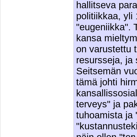
hallitseva par
politiikkaa, yl
"eugeniikka". 
kansa mieltymy
on varustettu t
resursseja, ja 
Seitsemän vuo
tämä johti hir
kansallissosial
terveys" ja pak
tuhoamista ja 
"kustannusteki