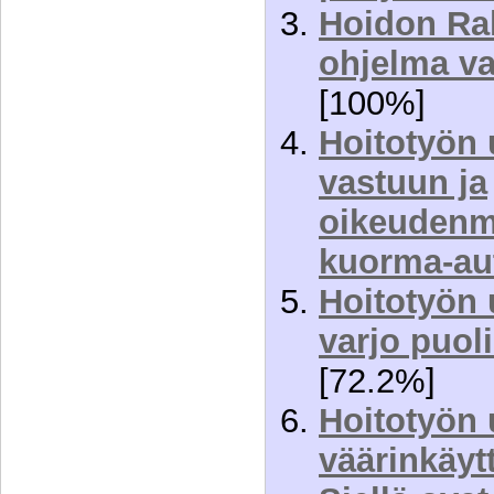
Hoidon Rah
ohjelma v
[100%]
Hoitotyön 
vastuun ja
oikeuden
kuorma-au
Hoitotyön 
varjo puol
[72.2%]
Hoitotyön 
väärinkäyt