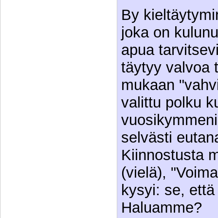
By kieltäytymi
joka on kulunu
apua tarvitsev
täytyy valvoa 
mukaan "vahvi
valittu polku k
vuosikymmeni
selvästi eutan
Kiinnostusta 
(vielä), "Voima
kysyi: se, että
Haluamme?