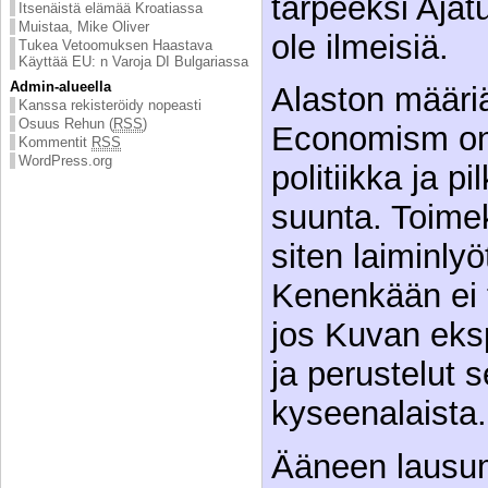
tarpeeksi Ajatu
Itsenäistä elämää Kroatiassa
Muistaa, Mike Oliver
ole ilmeisiä.
Tukea Vetoomuksen Haastava
Käyttää EU: n Varoja DI Bulgariassa
Admin-alueella
Alaston määri
Kanssa rekisteröidy nopeasti
Osuus Rehun (
RSS
)
Economism on
Kommentit
RSS
WordPress.org
politiikka ja p
suunta. Toimek
siten laiminlyö
Kenenkään ei ta
jos Kuvan eks
ja perustelut 
kyseenalaista.
Ääneen lausu