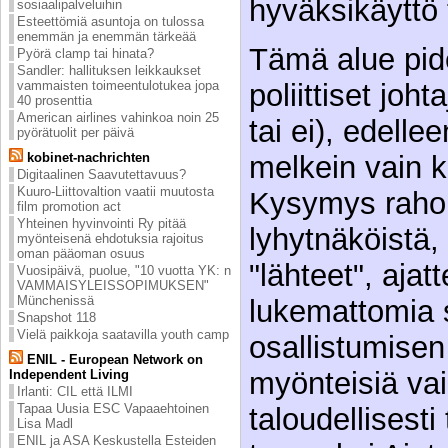
hyväksikäyttö 
sosiaalipalveluihin
Esteettömiä asuntoja on tulossa
enemmän ja enemmän tärkeää
Tämä alue pid
Pyörä clamp tai hinata?
Sandler: hallituksen leikkaukset
poliittiset joht
vammaisten toimeentulotukea jopa
40 prosenttia
American airlines vahinkoa noin 25
tai ei), edellee
pyörätuolit per päivä
melkein vain 
kobinet-nachrichten
Digitaalinen Saavutettavuus?
Kuuro-Liittovaltion vaatii muutosta
Kysymys rahoi
film promotion act
Yhteinen hyvinvointi Ry pitää
lyhytnäköistä,
myönteisenä ehdotuksia rajoitus
oman pääoman osuus
"lähteet", ajat
Vuosipäivä, puolue, "10 vuotta YK: n
VAMMAISYLEISSOPIMUKSEN"
Münchenissä
lukemattomia 
Snapshot 118
Vielä paikkoja saatavilla youth camp
osallistumisen
ENIL - European Network on
myönteisiä vai
Independent Living
Irlanti: CIL että ILMI
Tapaa Uusia ESC Vapaaehtoinen
taloudellisesti
Lisa Madl
ENIL ja ASA Keskustella Esteiden