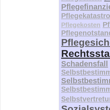
Pflegefinanz
Pflegekatastr
P
Pflegekosten
Pflegenotstan
Pflegesic
Rechtssta
Schadensfall
Selbstbestim
Selbstbesti
Selbstbestim
Selbstvertret
Sozialsys