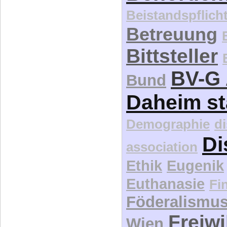
Beistandspflich
Betreuung
Bittsteller
BV-G 
Bund
Daheim st
Demographie
d
Di
association
Ethik
Eugenik
Euthanasie
Fi
Föderalismu
Freiwi
Wien