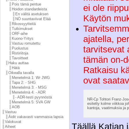
Pois tämä pentue
ei ole riipp
Hoidon standardeista
En välitä asetuksen
Käytön mu
NÖ suuntaviivat Elää
Rikossyytteitä
Tarvitsemm
Tutkimukset
ORF-aihe
ajatella, pe
Kuono-Yritys
Vastuu romutettu
tarvitsevat
Puolustus
Ristiriitoja
tämän on-
Tavoitteet
Haku auttaa
Ratkaisu käs
Hätä
Oikealla tavalla
ovat saatavi
Menetelmä 1: Wr JWG
Tapa 2: - SHG
Menetelmä 3: - MSG
Menetelmä 4: - ADR
- ADR-testi pyynnöstä
NR-Cp Tohtori Franz-Jo
Menetelmä 5: SVA GW
esitetty kolme viikkoa jo
AOB
kantoja, vaatimuksia ja 
Vastuu
Äidit vakavasti vammaisia lapsia
Valokuvat
Täällä Katjan 
Aiheet