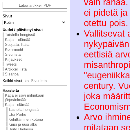
vain rahaa
Lataa artikkeli PDF
ei pidetä ja
Sivut
otettu pois.
Uudet / päivitetyt sivut
Vallitsevat 
Taistella hengissä
Katja – elämää
nykypäivän p
Suojattu: Italia
Kommentit
eettisiä arv
Sivu lista
Kirjaukset
misanthropic
Tweets
Artikkeli lista
"eugeniikk
Sisältöä
Kaikki sivut, ks.
Sivu lista
century. Vu
Haasteita
joka määrit
Katja ei sovi mihinkään
järjestelmään
Economism
Katja - elämää
Taistella hengissä
Arvo ihmin
Etsi Perhe
Kehittäminen kotona
Kriisi ja uusi alku
mitataan s
Hoito Hädässä