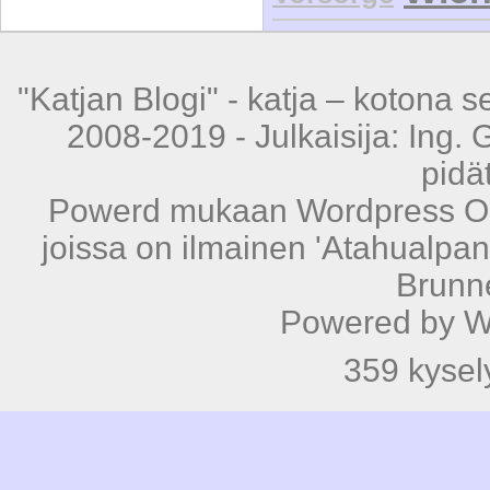
"Katjan Blogi" -
katja – kotona s
2008-2019 - Julkaisija: Ing. 
pidä
Powerd mukaan
Wordpress
Op
joissa on ilmainen
'Atahualpan
Brunn
Powered by
W
359 kysely