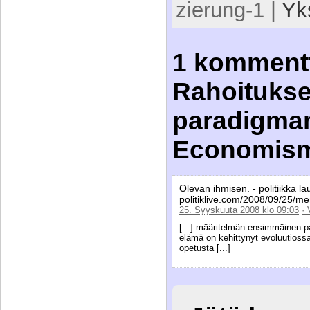
zierung-1 |
Yk
1 kommentt
Rahoitukse
paradigma
Economism
Olevan ihmisen. - politiikka lau
politiklive.com/2008/09/25/me
25. Syyskuuta 2008 klo 09:03
·
[...] määritelmän ensimmäinen pa
elämä on kehittynyt evoluutiossa
opetusta [...]