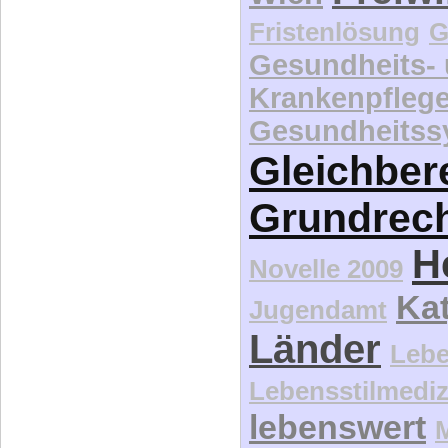
Fristenlösung
G
Gesundheits-
Krankenpfleg
Gesundheitss
Gleichber
Grundrec
H
Novelle 2009
Kat
Jugendamt
Länder
Lebe
Lebensstilmediz
lebenswert