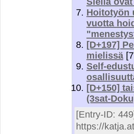
Siellä ovat
Hoitotyön 
vuotta hoi
"menestys
[D+197] Pe
mielissä
[7
Self-edust
osallisuutt
[D+150] ta
(3sat-Doku
[Entry-ID: 449
https://katja.