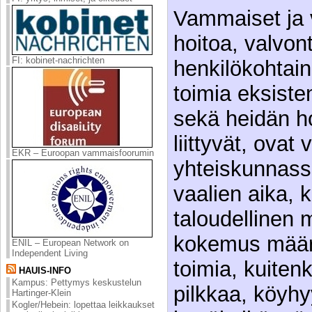
Vammaiset ja 
hoitoa, valvont
FI: kobinet-nachrichten
henkilökohtain
toimia eksiste
sekä heidän ho
liittyvät, ova
EKR – Euroopan vammaisfoorumin
yhteiskunnass
vaalien aika, k
taloudellinen 
kokemus määrät
ENIL – European Network on
Independent Living
toimia, kuiten
HAUIS-INFO
Kampus: Pettymys keskustelun
pilkkaa, köyhy
Hartinger-Klein
Kogler/Hebein: lopettaa leikkaukset