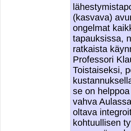
lähestymistapo
(kasvava) avun
ongelmat kaik
tapauksissa, n
ratkaista käyn
Professori Kla
Toistaiseksi, 
kustannuksella
se on helppoa
vahva Aulassa
oltava integroi
kohtuullisen t