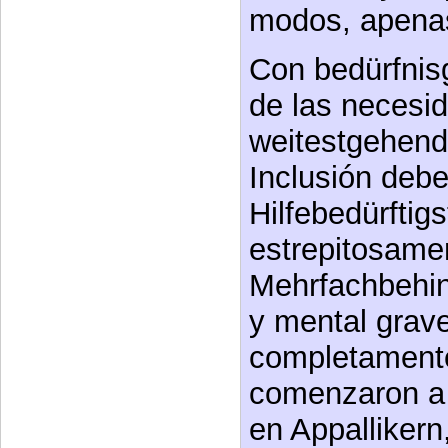
modos, apenas
Con bedürfnis
de las necesi
weitestgehend
Inclusión deb
Hilfebedürftig
estrepitosame
Mehrfachbehin
y mental grav
completamente
comenzaron a 
en Appallikern,