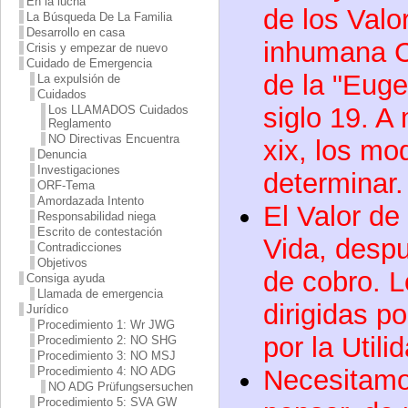
En la lucha
de los Valo
La Búsqueda De La Familia
Desarrollo en casa
inhumana C
Crisis y empezar de nuevo
Cuidado de Emergencia
de la "Euge
La expulsión de
Cuidados
siglo 19. A
Los LLAMADOS Cuidados
Reglamento
NO Directivas Encuentra
xix, los m
Denuncia
Investigaciones
determinar.
ORF-Tema
Amordazada Intento
El Valor de
Responsabilidad niega
Escrito de contestación
Vida, desp
Contradicciones
Objetivos
de cobro. 
Consiga ayuda
Llamada de emergencia
dirigidas p
Jurídico
Procedimiento 1: Wr JWG
por la Utili
Procedimiento 2: NO SHG
Procedimiento 3: NO MSJ
Necesitamo
Procedimiento 4: NO ADG
NO ADG Prüfungsersuchen
Procedimiento 5: SVA GW