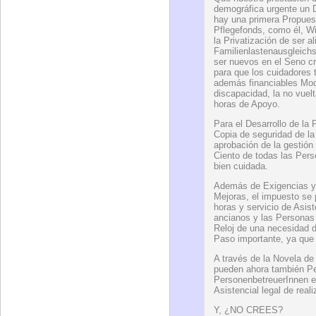
demográfica urgente un De
hay una primera Propuest
Pflegefonds, como él, Wi
la Privatización de ser al
Familienlastenausgleichs
ser nuevos en el Seno cr
para que los cuidadores 
además financiables Mod
discapacidad, la no vuelt
horas de Apoyo.
Para el Desarrollo de la
Copia de seguridad de la
aprobación de la gestión
Ciento de todas las Per
bien cuidada.
Además de Exigencias y
Mejoras, el impuesto se 
horas y servicio de Asist
ancianos y las Personas 
Reloj de una necesidad d
Paso importante, ya que 
A través de la Novela de
pueden ahora también Pe
PersonenbetreuerInnen en
Asistencial legal de reali
Y, ¿NO CREES?