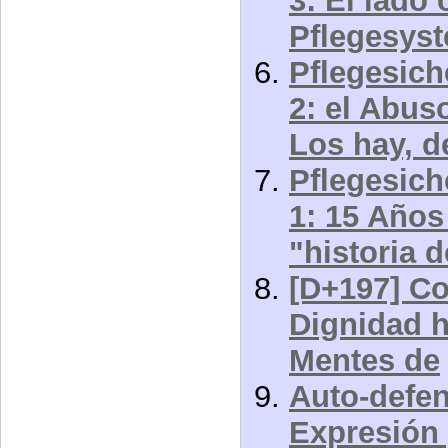
3: El lado 
Pflegesys
Pflegesich
2: el Abus
Los hay, d
Pflegesich
1: 15 Años
"historia 
[D+197] Co
Dignidad 
Mentes de
Auto-defe
Expresión 