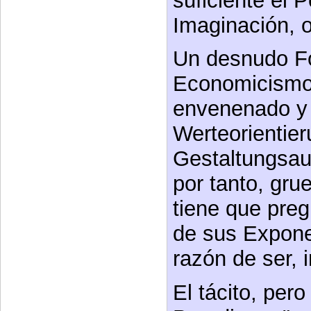
suficiente el 
Imaginación, 
Un desnudo F
Economicismo,
envenenado y 
Werteorientier
Gestaltungsauf
por tanto, gr
tiene que preg
de sus Expone
razón de ser, 
El tácito, per