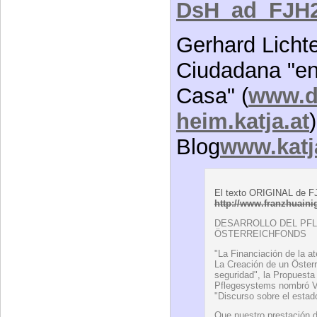
DsH_ad_FJH2
Gerhard Lichte
Ciudadana "en
Casa" (
www.da
heim.katja.at
Blog
www.katj
El texto ORIGINAL de F
http://www.franzhuainig
DESARROLLO DEL PF
ÖSTERREICHFONDS
"La Financiación de la at
La Creación de un Öster
seguridad", la Propuesta 
Pflegesystems nombró Vic
"Discurso sobre el estad
Que nuestro prestación d