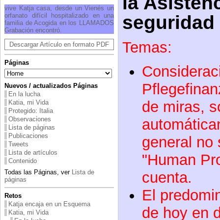
la Asisten
vive Katja casa, desde un Vienés un
orfanato difícil hospitalizado en una
seguridad .
familia de Acogida en los LLAMADOS
Grabación encontró.
Temas:
Descargar Artículo en formato PDF
Páginas
Considerac
Pflegefinan
Nuevos / actualizados Páginas
En la lucha
de miras, s
Katia, mi Vida
Protegido: Italia
Observaciones
automática
Lista de páginas
Publicaciones
general no 
Tweets
Lista de artículos
"Human Prof
Contenido
Todas las Páginas, ver
Lista de
cuenta.
páginas
El predomi
Retos
Katja encaja en un Esquema
de hoy en dí
Katia, mi Vida