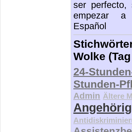
ser perfecto,
empezar a e
Español
Stichwörter
Wolke (Tag
24-Stunden
Stunden-Pf
Admin
Ältere 
Angehörig
Antidiskriminie
Assistenzbe