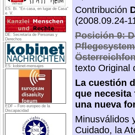
Contribución
ES: Bi. "En casa, en lugar de Casa"
e. V.
(2008.09.24-11
Posición 9: D
DE: Secretaría de Personas y
Derechos
Pflegesystem
Österreichfo
texto Original
ES: kobinet-mensajes
La cuestión d
que necesita
una nueva fo
EDF – Foro europeo de la
Discapacidad
Minusválidos y
Cuidado, la At