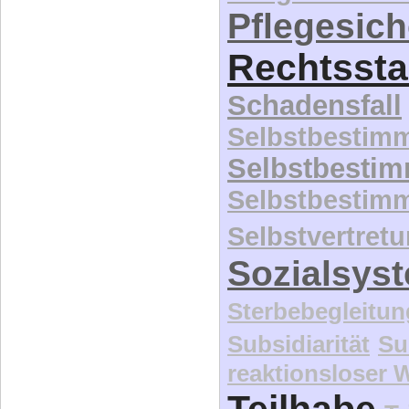
Pflegesic
Rechtssta
Schadensfall
Selbstbestim
Selbstbesti
Selbstbestim
Selbstvertret
Sozialsys
Sterbebegleitun
Subsidiarität
Su
reaktionsloser
Teilhabe