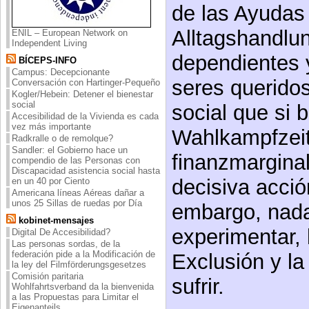
de las Ayudas 
Alltagshandlun
ENIL – European Network on
Independent Living
dependientes 
BÍCEPS-INFO
Campus: Decepcionante
seres querido
Conversación con Hartinger-Pequeño
Kogler/Hebein: Detener el bienestar
social
social que si b
Accesibilidad de la Vivienda es cada
vez más importante
Wahlkampfzeit
Radkralle o de remolque?
Sandler: el Gobierno hace un
finanzmarginal
compendio de las Personas con
Discapacidad asistencia social hasta
decisiva acción
en un 40 por Ciento
Americana líneas Aéreas dañar a
unos 25 Sillas de ruedas por Día
embargo, nada
kobinet-mensajes
experimentar, 
Digital De Accesibilidad?
Las personas sordas, de la
federación pide a la Modificación de
Exclusión y la
la ley del Filmförderungsgesetzes
Comisión paritaria
sufrir.
Wohlfahrtsverband da la bienvenida
a las Propuestas para Limitar el
Eigenanteils