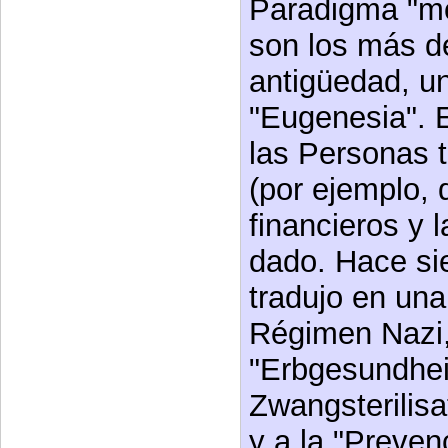
Paradigma "mo
son los más d
antigüedad, un
"Eugenesia". E
las Personas t
(por ejemplo, 
financieros y l
dado. Hace si
tradujo en un
Régimen Nazi,
"Erbgesundhei
Zwangsterilisa
y a la "Preven