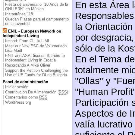
En esta Área l
Fiesta de aniversario "10 Años de la
ONU BRK" en Múnich
Responsables 
Instantánea 118
Quedan Plazas para el campamento
la Orientación 
de la juventud
ENIL - European Network on
por desgracia,
Independent Living
Ireland: From CIL to ILMI
sólo de la Kos
Meet our New ESC de Voluntariado
Lisa Madl
ENIL and ASA Discuss Barriers to
En el Tema de 
Independent Living in Croatia
Recordando A Mike Oliver
totalmente mio
Support the Petition Challenging the
Use of UE Funds for DI en Bulgaria
"Ollas" y "Fue
Panel de administración
Iniciar sesión
"Human Profit"
Contribución De Alimentación (
RSS
)
Comentarios como
RSS
Participación 
WordPress.org
Aspectos de I
valía lucrati