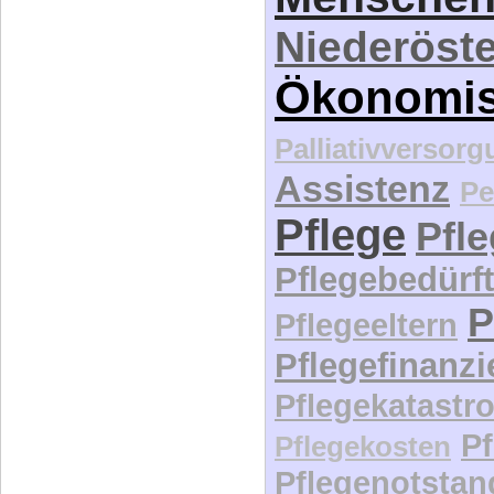
Niederöste
Ökonomi
Palliativversor
Assistenz
Pe
Pflege
Pfl
Pflegebedürft
P
Pflegeeltern
Pflegefinanz
Pflegekatastr
P
Pflegekosten
Pflegenotstan