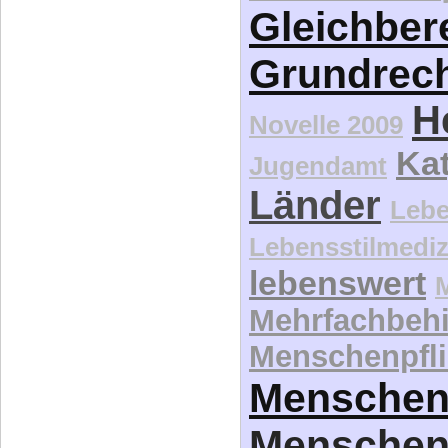
Gleichber
Grundrec
H
Novelle 2009
Kat
Jugendamt
Länder
Lebe
Lebensstilmediz
lebenswert
Mehrfachbeh
Menschenpfli
Menschen
Menschen