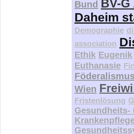
BV-G 
Bund
Daheim st
Demographie
d
Di
association
Ethik
Eugenik
Euthanasie
Fi
Föderalismu
Freiwi
Wien
Fristenlösung
G
Gesundheits-
Krankenpfleg
Gesundheitss