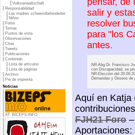
pensar, de
Volksanwaltschaft
Responsabilidad
salir y est
Las madres schwerstbehinderter
Niños
resolver bu
Fotos
Temas
para "los 
Puntos de vista
Observaciones
antes.
Citas
Tweets
Publicaciones
Contenido
Lista de artículos
NR-Abg Dr. Francisco J
Lista de páginas
con Discapacidad, se pr
NR-Elección del 28.09.2
Archivo
Demandas y Deseos de po
Pie de imprenta
Noticias
Aquí en Katja 
contribuciones
AT: BÍCEPS-INFO
FJH21 Foro
–
Aportaciones: