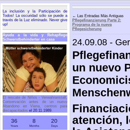
La inclusión y la Participación de
Todos! La oscuridad sólo se puede a
← Las Entradas Más Antiguas
través de la Luz eliminado. Never give
Pflegefinanzierung Parte 2:
up!
Programa de la nueva
Pflegesicherung
Ayuda a la vida y Rehapflege
Schwerstbehinderter en casa
24.09.08 - Ge
Pflegefina
un nuevo 
Economici
Menschenw
El rescate de Niños - Verwahranstalt,
Conservación antes de un nuevo
Financiaci
Abandono en Viena, centros para
discapacitados
el 20.11.1989.
atención, 
36
8
20
Years
Months
Days