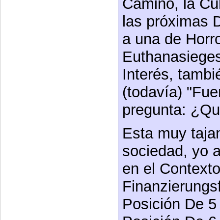
Camino, la Cul
las próximas 
a una de Horr
Euthanasiegese
Interés, tambi
(todavía) "Fue
pregunta: ¿Q
Esta muy tajan
sociedad, yo 
en el Contexto
Finanzierungs
Posición De 5 