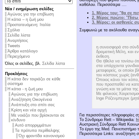
καθόλου. Περισσότερα ....
Νέα / ενημέρωση σελίδες
1. Μέρος του: "θα σε π
Αγώνας για την επιβίωση
2. Μέρος πρώτο: "Πίσω 
Η κάτια – η ζωή μου
3. Μέρος: οι ασθενείς σ
Προστατευόμενη: Ιταλία
Σχόλια
Συμφωνώ με τα ακόλουθα αναγν
Σελίδα λίστα
Αναρτήσεις
Tweets
η συνεισφορά στο σύνδρ
Άρθρο κατάλογο
δραματική Μέλη, και εν
έκθεση.
Περιεχόμενο
Θα ήθελα να τονίσω ότι
Όλες οι σελίδες, βλ.
Σελίδα λίστα
στα υπάρχοντα γονιδια
μεταφορείς, οι οποίοι
Προκλήσεις
του κόστους χωρίς (αν
Η κάτια δεν ταιριάζει σε κάθε
Όποιος κάνει τον κόπο,
σύστημα
που προσπαθεί να καταλ
γνώση και τα μάτια της
Η κάτια - η ζωή μου
Με φιλικούς Χαιρετισμο
Αγώνας για την επιβίωση
Inge Ρόζενμπεργκ (μητέ
Αναζήτηση Οικογένεια
Ανάπτυξη στο σπίτι σας
Κρίση και νέα αρχή
Για περισσότερες πληροφορίες σ
Με νοιάζει που βρίσκονται σε
Το Σύνδρομο Rett – Wikipedia:
h
κίνδυνο
Αυστριακή Σύνδρομο Rett Κοινω
Αυτό απορριμμάτων
Το έργο της Med. Πανεπιστήμιο
Τα πρότυπα περίθαλψης
Περισσότερα Links: αναζήτηση σ
Όχι φροντίδα κανονισμού