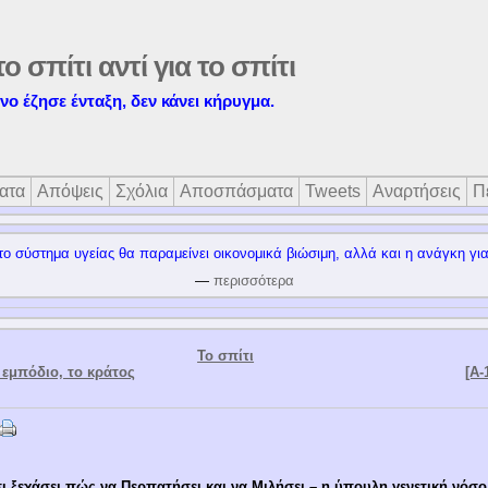
το σπίτι αντί για το σπίτι
ο έζησε ένταξη, δεν κάνει κήρυγμα.
ατα
Απόψεις
Σχόλια
Αποσπάσματα
Tweets
Αναρτήσεις
Π
το σύστημα υγείας θα παραμείνει οικονομικά βιώσιμη, αλλά και η ανάγκη γι
—
περισσότερα
Το σπίτι
α εμπόδιο, το κράτος
[Α-
σι ξεχάσει πώς να Περπατήσει και να Μιλήσει – η ύπουλη γενετική νόσ