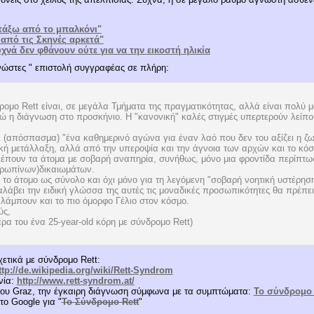
ετάξω από το μπαλκόνι"
από τις Σκηνές αρκετά"
υχνά δεν φθάνουν ούτε για να την εικοστή ηλικία
ώστες " επιστολή συγγραφέας σε πλήρη:
ομο Rett είναι, σε μεγάλα Τμήματα της πραγματικότητας, αλλά είναι πολύ 
ώ η διάγνωση στο προσκήνιο. Η "κανονική" καλές στιγμές υπερτερούν λείπο
 (απόσπασμα) "ένα καθημερινό αγώνα για έναν λαό που δεν του αξίζει η ζω
κή μετάλλαξη, αλλά από την υπεροψία και την άγνοια των αρχών και το κόστ
 βλέπουν τα άτομα με σοβαρή αναπηρία, συνήθως, μόνο μια φροντίδα περίπτω
θρωπίνων)δικαιωμάτων.
 το άτομο ως σύνολο και όχι μόνο για τη λεγόμενη "σοβαρή νοητική υστέρηση"
άβει την ειδική γλώσσα της αυτές τις μοναδικές προσωπικότητες θα πρέπει 
 λάμπουν και το πιο όμορφο Γέλιο στον κόσμο.
ύς,
ρα του ένα 25-year-old κόρη με σύνδρομο Rett)
χετικά με σύνδρομο Rett:
ttp://de.wikipedia.org/wiki/Rett-Syndrom
νία:
http://www.rett-syndrom.at/
 του Graz, την έγκαιρη διάγνωση σύμφωνα με τα συμπτώματα:
Το σύνδρομο 
το Google για "
Το Σύνδρομο Rett
"