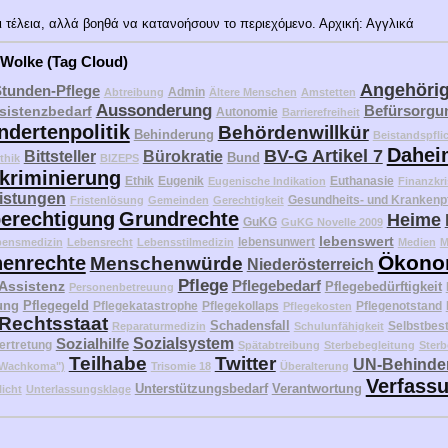
 τέλεια, αλλά βοηθά να κατανοήσουν το περιεχόμενο. Αρχική: Αγγλικά
 Wolke (Tag Cloud)
Angehöri
Stunden-Pflege
Admin
Abtreibung
Ältere Menschen
Amstetten
Aussonderung
Befürsorgu
sistenzbedarf
Autonomie
Barrierefreiheit
ndertenpolitik
Behördenwillkür
Behinderung
Beistandspfli
Dahei
BV-G Artikel 7
Bittsteller
Bürokratie
Bund
thik
BIZEPS
kriminierung
Ethik
Eugenik
Euthanasie
Eugenische Indikation
Finanzkri
eistungen
Gesundheits- und Krankenp
Fristenlösung
Gemeinden
Gerechtigkeit
erechtigung
Grundrechte
Heime
GuKG
GuKG Novelle 2009
lebenswert
lebensunwert
bensmedizin
Lebensrecht
Lebensstilmedizin
Medien
M
Ökono
enrechte
Menschenwürde
Niederösterreich
Pflege
Pflegebedarf
 Assistenz
Pflegebedürftigkeit
Personenbetreuung
ung
Pflegegeld
Pflegekatastrophe
Pflegekollaps
Pflegenotstand
Pflegekosten
Rechtsstaat
Schadensfall
Selbstbes
Reparaturmedizin
Schulunfähigkeit
Sozialhilfe
Sozialsystem
ertretung
Spätabtreibung
Sterbebegleitung
Sterb
Teilhabe
Twitter
UN-Behinder
("Wachkoma")
Trisomie 18
Überalterung
Verfass
Unterstützungsbedarf
Verantwortung
licht
Unterlassungsklage