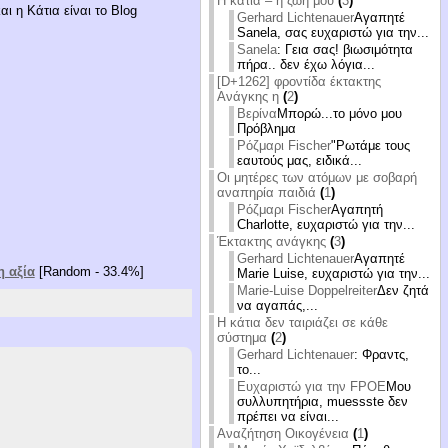
Η κάτια – η ζωή μου
(
3
)
ι η Κάτια είναι το Blog
Gerhard Lichtenauer
Αγαπητέ
Sanela, σας ευχαριστώ για την...
Sanela
: Γεια σας! βιωσιμότητα
πήρα.. δεν έχω λόγια...
[D+1262] φροντίδα έκτακτης
Ανάγκης η
(
2
)
Βερίνα
Μπορώ...το μόνο μου
Πρόβλημα
Ρόζμαρι Fischer
"Ρωτάμε τους
εαυτούς μας, ειδικά...
Οι μητέρες των ατόμων με σοβαρή
αναπηρία παιδιά
(
1
)
Ρόζμαρι Fischer
Αγαπητή
Charlotte, ευχαριστώ για την...
Έκτακτης ανάγκης
(
3
)
Gerhard Lichtenauer
Αγαπητέ
 αξία
[Random - 33.4%]
Marie Luise, ευχαριστώ για την...
Marie-Luise Doppelreiter
Δεν ζητά
να αγαπάς,...
Η κάτια δεν ταιριάζει σε κάθε
σύστημα
(
2
)
Gerhard Lichtenauer
: Φραντς,
το...
Ευχαριστώ για την FPOE
Μου
συλλυπητήρια, muessste δεν
πρέπει να είναι...
Αναζήτηση Οικογένεια
(
1
)