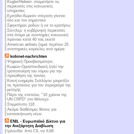
Kogler/Hebein: σταματήστε τις
περικοπές στις κοινωνικές
υπηρεσίες
Εμπόδιο-δωρεάν στέγαση γίνεται
όλο και πιο σημαντικό
Σφιγκτήρας ροδών ή να το κρατήσω;
Σάντλερ: η κυβέρνηση περικοπές
στα άτομα με αναπηρίες κοινωνική
πρόνοια κατά 40 τοις εκατό
American airlines ζημιά περίπου 25
αναπηρικές καρέκλες ανά ημέρα
kobinet-nachrichten
Ψηφιακή Προσβασιμότητα;
Κωφών-Ομοσπονδιακή ζητεί την
τροποποίηση του νόμου για την
προώθηση της ταινίας
Κοινή ευημερία Συλλόγου χαιρετίζει
τις προτάσεις για τον περιορισμό της
μετοχής
Πάρτι της επετείου, "10 χρόνια της
UN CRPD" στο Μόναχο
Στιγμιότυπο 118
Ακόμα διαθέσιμες θέσεις για
κατασκήνωση νέων
ENIL - Ευρωπαϊκό Δίκτυο για
την Ανεξάρτητη Διαβίωση
Ιρλανδία: Από CIL να ILMI