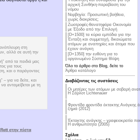
αρχική Συνθήκη-παραβίαση του
νόμου
Νορβηγία: Προσωπική βοήθεια,
χωρίς διακρίσεις;
Ζωοτροφές-θανατηφόρα Οικονομία
με Έξοδο από την Επιλογή
[D+1500] τα κύρια εμπόδια για την
Ένταξη και συμμετοχή, δικαιώματα
ατόμων με αναπηρίες και άτομα που
μονόπλευρη στη
έχουν ανάγκη
υν, αλλά σε αυτή την
[D+1350] την ευθύνη για το
οργανωμένο Σύστημα θλίψη
ή" από τα παιδιά μας
Όλο το άρθρο στο Blog, δείτε το
ος για τους
Άρθρο κατάλογο
ση, και ο παράγοντας
 – για να δείτε, και
Διαβάζοντας τις συστάσεις
να ανταμείβεται με τη
Οι μητέρες των ατόμων με σοβαρή ανα
Η Σάρλοτ Lichtenauer
Φροντίδα φροντίδα έκτακτης Ανάγκης 
ζημιά (2012)
Έκτακτης ανάγκης – γραφειοκρατία που
Η ανθρωπότητα (2005)
Rett στην πίστα
Σχόλια