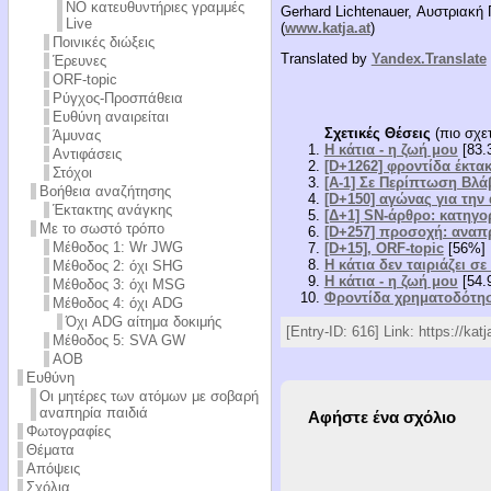
NÖ κατευθυντήριες γραμμές
Gerhard Lichtenauer, Αυστριακή
Live
(
www.katja.at
)
Ποινικές διώξεις
Translated by
Yandex.Translate
Έρευνες
ORF-topic
Ρύγχος-Προσπάθεια
Ευθύνη αναιρείται
Σχετικές Θέσεις
(πιο σχετ
Άμυνας
Η κάτια - η ζωή μου
[83.
Αντιφάσεις
[D+1262] φροντίδα έκτα
Στόχοι
[Α-1] Σε Περίπτωση Βλά
Βοήθεια αναζήτησης
[D+150] αγώνας για την
Έκτακτης ανάγκης
[Δ+1] SN-άρθρο: κατηγο
Με το σωστό τρόπο
[D+257] προσοχή: αναπρ
Μέθοδος 1: Wr JWG
[D+15], ORF-topic
[56%]
Η κάτια δεν ταιριάζει σ
Μέθοδος 2: όχι SHG
Η κάτια - η ζωή μου
[54.
Μέθοδος 3: όχι MSG
Φροντίδα χρηματοδότησ
Μέθοδος 4: όχι ADG
Όχι ADG αίτημα δοκιμής
[Entry-ID: 616] Link: https://kat
Μέθοδος 5: SVA GW
AOB
Ευθύνη
Οι μητέρες των ατόμων με σοβαρή
αναπηρία παιδιά
Αφήστε ένα σχόλιο
Φωτογραφίες
Θέματα
Απόψεις
Σχόλια