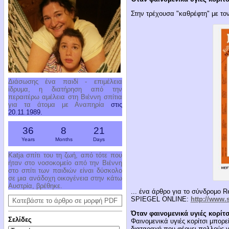
Στην τρέχουσα "καθρέφτη" με τον 
Διάσωσης ένα παιδί - επιμέλεια
ίδρυμα, η διατήρηση από την
περαιτέρω αμέλεια στη Βιέννη σπίτια
για τα άτομα με Αναπηρία
στις
20.11.1989.
36
8
21
Years
Months
Days
Katja σπίτι του τη ζωή, από τότε που
ήταν στο νοσοκομείο από την Βιέννη
στο σπίτι των παιδιών είναι δύσκολο
σε μια ανάδοχη οικογένεια στην κάτω
Αυστρία, βρέθηκε.
... ένα άρθρο για το σύνδρομο
SPIEGEL ONLINE:
http://www.
Κατεβάστε το άρθρο σε μορφή PDF
Όταν φαινομενικά υγιές κορίτ
Σελίδες
Φαινομενικά υγιές κορίτσι μπορεί
διαταραχή που φέρνει πολλούς γ