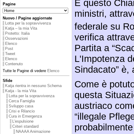
È questo Chiar
Pagine
ministri, attra
Nuovo / Pagine aggiornate
Lotta per la sopravvivenza
federale su R
Katja – la mia Vita
Protetto: Italia
verifica attra
Osservazioni
Elenco
Partita a “Sca
Post
Tweet
L'Impotenza de
Elenco
Contenuto
Sindacato” è, 
Tutte le Pagine di vedere
Elenco
Sfide
Come è potut
Katja rientra in nessuno Schema
Katja - la mia Vita
questa Situazi
Lotta per la sopravvivenza
Cerca Famiglia
austriaco come
Sviluppo casa
Crisi e Rilancio
“illegale Pfle
Cura in Emergenza
L'espulsione
probabilmente
Criteri standard
NAAAA Animazione