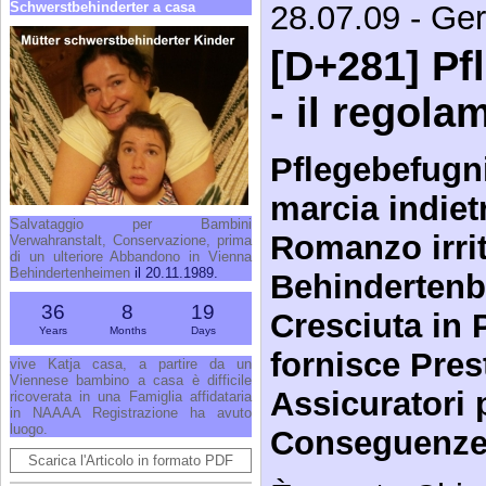
Schwerstbehinderter a casa
28.07.09 - Ge
[D+281] Pf
- il regola
Pflegebefugn
marcia indiet
Salvataggio per Bambini
Romanzo irri
Verwahranstalt, Conservazione, prima
di un ulteriore Abbandono in Vienna
Behindertenheimen
il 20.11.1989.
Behindertenb
36
8
19
Cresciuta in 
Years
Months
Days
fornisce Pres
vive Katja casa, a partire da un
Viennese bambino a casa è difficile
Assicuratori p
ricoverata in una Famiglia affidataria
in NAAAA Registrazione ha avuto
luogo.
Conseguenz
Scarica l'Articolo in formato PDF