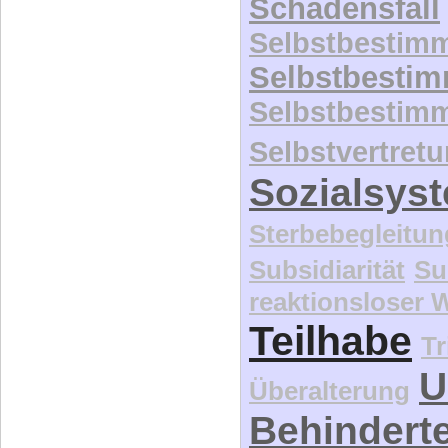
Schadensfall
Selbstbestim
Selbstbesti
Selbstbestim
Selbstvertret
Sozialsys
Sterbebegleitun
Subsidiarität
Su
reaktionsloser
Teilhabe
Tr
U
Überalterung
Behindert