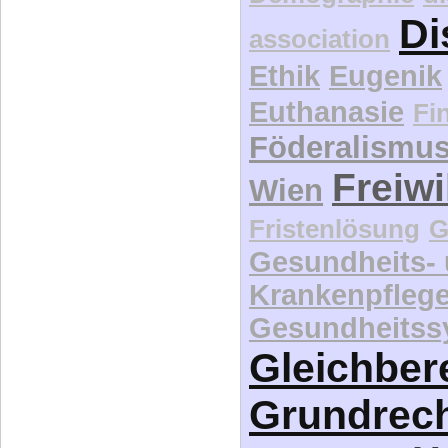
Di
association
Ethik
Eugenik
Euthanasie
Fi
Föderalismu
Freiwi
Wien
Fristenlösung
G
Gesundheits-
Krankenpfleg
Gesundheitss
Gleichber
Grundrec