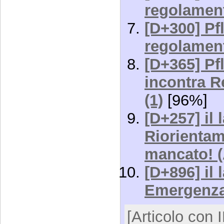
regolament
[D+300] Pfl
regolament
[D+365] Pf
incontra R
(1)
[96%]
[D+257] il 
Riorientam
mancato! 
[D+896] il 
Emergenz
[Articolo con 