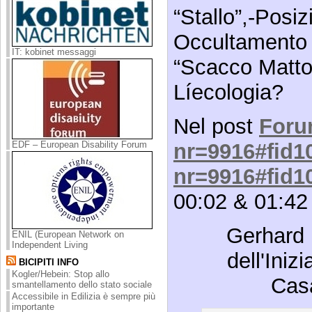
“Stallo”,-Posi
Occultamento o
IT: kobinet messaggi
“Scacco Matto”
Líecologia?
Nel post
For
EDF – European Disability Forum
nr=9916#fid1
nr=9916#fid1
00:02 & 01:4
Gerhard 
ENIL (European Network on
Independent Living
dell'Iniz
BICIPITI INFO
Kogler/Hebein: Stop allo
Casa
smantellamento dello stato sociale
Accessibile in Edilizia è sempre più
importante