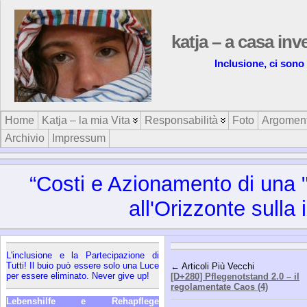
katja – a casa inv
Inclusione, ci sono 
Home
Katja – la mia Vita
Responsabilità
Foto
Argoment
Archivio
Impressum
“Costi e Azionamento di una "
all'Orizzonte sulla 
L'inclusione e la Partecipazione di
Tutti! Il buio può essere solo una Luce
← Articoli Più Vecchi
per essere eliminato. Never give up!
[D+280] Pflegenotstand 2.0 – il
regolamentate Caos (4)
Lebenshilfe e Rehapflege