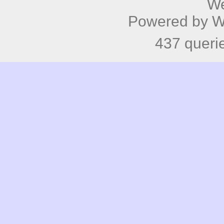
We
Powered by
W
437 queri