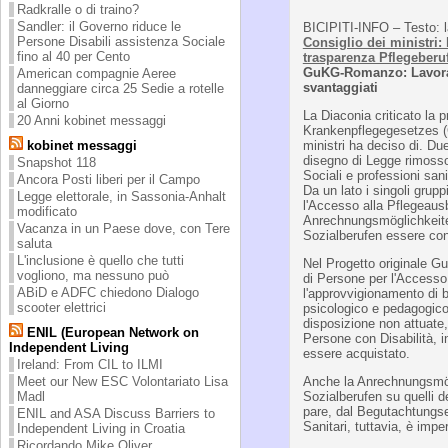
Radkralle o di traino?
Sandler: il Governo riduce le
BICIPITI-INFO – Testo: l
Persone Disabili assistenza Sociale
Consiglio dei ministri:
fino al 40 per Cento
trasparenza Pflegeberu
GuKG-Romanzo: Lavorat
American compagnie Aeree
svantaggiati
danneggiare circa 25 Sedie a rotelle
al Giorno
La Diaconia criticato la p
20 Anni kobinet messaggi
Krankenpflegegesetzes (
kobinet messaggi
ministri ha deciso di. Due
disegno di Legge rimosso
Snapshot 118
Sociali e professioni san
Ancora Posti liberi per il Campo
Da un lato i singoli grupp
Legge elettorale, in Sassonia-Anhalt
l'Accesso alla Pflegeausbi
modificato
Anrechnungsmöglichkeiten
Vacanza in un Paese dove, con Tere
Sozialberufen essere co
saluta
L'inclusione è quello che tutti
Nel Progetto originale G
vogliono, ma nessuno può
di Persone per l'Accesso
ABiD e ADFC chiedono Dialogo
l'approvvigionamento di b
scooter elettrici
psicologico e pedagogico 
disposizione non attuate,
ENIL (European Network on
Persone con Disabilità, i
Independent Living
essere acquistato.
Ireland: From CIL to ILMI
Meet our New ESC Volontariato Lisa
Anche la Anrechnungsmögl
Madl
Sozialberufen su quelli 
pare, dal Begutachtungse
ENIL and ASA Discuss Barriers to
Sanitari, tuttavia, è impe
Independent Living in Croatia
Ricordando Mike Oliver