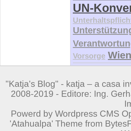
UN-Konve
Unterhaltspflich
Unterstützun
Verantwortu
Wie
Vorsorge
"Katja's Blog" -
katja – a casa i
2008-2019 - Editore: Ing. Gerhard
I
Powerd by
Wordpress
CMS Ope
'Atahualpa' Theme from BytesF