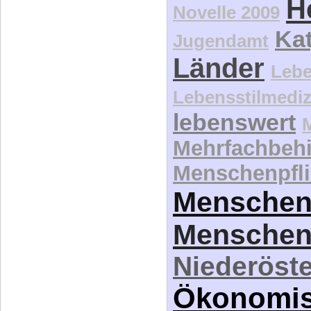
H
Novelle 2009
Kat
Jugendamt
Länder
Lebe
Lebensstilmediz
lebenswert
Mehrfachbeh
Menschenpfli
Menschen
Menschen
Niederöste
Ökonomi