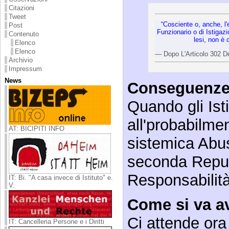
Citazioni
Tweet
“Cosciente o, anche, l'
Post
Funzionario o di Istigazio
Contenuto
lesi, non è
Elenco
Elenco
— Dopo L'Articolo 302 D
Archivio
Impressum
News
Conseguenz
Quando gli Isti
all'probabilmen
AT: BICIPITI INFO
sistemica Abus
seconda Repubb
Responsabilit
IT: Bi. "A casa invece di Istituto" e.
V.
Come si va a
Ci attende ora
IT: Cancelleria Persone e i Diritti