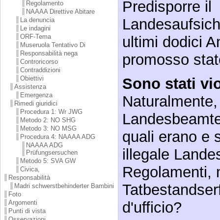
Predisporre il
Regolamento
NAAAA Direttive Abitare
Landesaufsich
La denuncia
Le indagini
ORF-Tema
ultimi dodici A
Museruola Tentativo Di
Responsabilità nega
promosso stat
Controricorso
Contraddizioni
Obiettivi
Sono stati vio
Assistenza
Emergenza
Naturalmente,
Rimedi giuridici
Procedura 1: Wr JWG
Landesbeamte 
Metodo 2: NO SHG
Metodo 3: NO MSG
quali erano e 
Procedura 4: NAAAA ADG
NAAAA ADG
illegale Landes
Prüfungsersuchen
Metodo 5: SVA GW
Regolamenti, 
Civica,
Responsabilità
Tatbestandserfü
Madri schwerstbehinderter Bambini
Foto
Argomenti
d'ufficio?
Punti di vista
Osservazioni