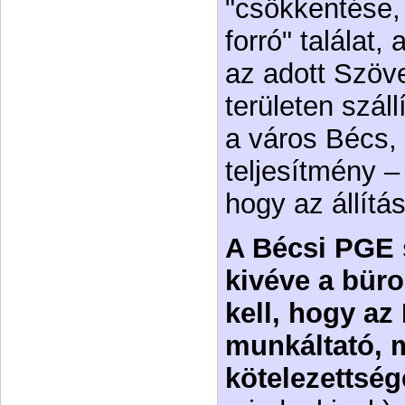
"csökkentése,
forró" találat,
az adott Szöv
területen száll
a város Bécs,
teljesítmény –
hogy az állítás
A Bécsi PGE 
kivéve a büro
kell, hogy az 
munkáltató, m
kötelezettség