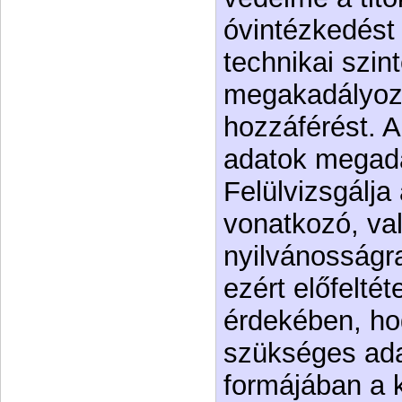
óvintézkedést
technikai szin
megakadályozz
hozzáférést. 
adatok megadá
Felülvizsgálja
vonatkozó, va
nyilvánosságr
ezért előfelté
érdekében, h
szükséges ada
formájában a k