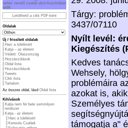
29. 2008. júni
nehéz nevelő család alsó-Ausztriában
talált.
Tárgy: problém
Letölthető a cikk PDF-ként
3437/07110
Oldalak
Nyílt levél: 
Új / frissített oldalak
Harc a túlélésért
Kiegészítés 
Katja – az életem
Védett: Olaszország
Hozzászólások
Kedves tanác
Oldal lista
Hozzászólások
Wehsely, hölg
Tweets
Cikk lista
problémáira az 
Tartalom
Az összes oldal, lásd
Oldal lista
azokat is, aki
Kihívások
Személyes tá
Katja nem fér bele semmilyen
rendszer
segítségnyújtá
Katja - az életem
Harc a túlélésért
támogatja a" é
Keresés Családi
Fejlesztés otthon