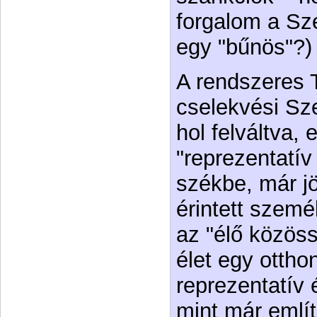
forgalom a Sz
egy "bűnös"?)
A rendszeres T
cselekvési Sz
hol felváltva, 
"reprezentatív 
székbe, már jö
érintett szemé
az "élő közös
élet egy ottho
reprezentatív é
mint már említ