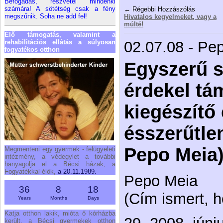
Befogadás, részvétel mindenki
számára! A sötétség csak a fény
← Régebbi Hozzászólás
megszűnik. Soha ne add fel!
Hivatalos kegyelmeket, vagy a
múlté!
Élő támogatás, valamint a
rehabilitációs ellátás a súlyosan
02.07.08 - Pe
fogyatékos otthon
Egyszerű 
érdekel tá
kiegészítő 
ésszerűtlen
Pepo Meia
Megmenteni egy gyermek - felügyeleti
intézmény, a védegylet a további
hanyagolja el a Bécsi házak, a
Fogyatékkal élők,
a 20.11.1989.
Pepo Meia
36
8
18
(Cím ismert, 
Years
Months
Days
Katja otthon lakik, mióta ő kórházba
került, a Bécsi gyermekek otthon