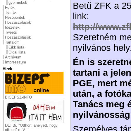
gyermekek
Betű ZFK a 25
Fotók
Témák
link:
Nézőpontok
Hozzászólások
http://www.zf
Idézetek
Tweets
Szeretném me
Hozzászólások
Tartalom
nyilvános hely
Cikk lista
Oldal lista
Archívum
Én is szeret
Impresszum
Hírek
tartani a jel
PGE, mert mé
után, a fotóka
:
BICEPSZ-INFO
Tanács meg é
nyilvánosságr
DE: Bi. "Otthon, ahelyett, hogy
Személyes tá
otthon" e. V.