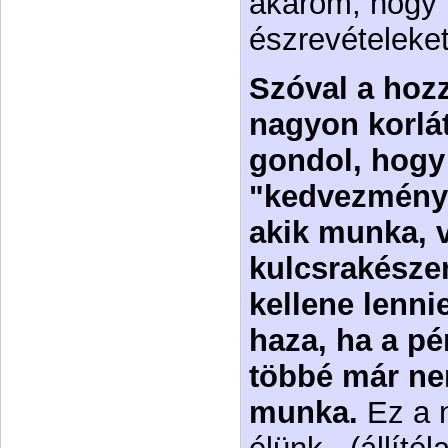
akarom, hogy 
észrevételeket
Szóval a hoz
nagyon korlát
gondol, hogy 
"kedvezménye
akik munka, v
kulcsrakészen
kellene lenni
haza, ha a pé
többé már ne
munka.
Ez a 