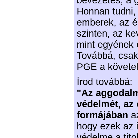
bevezetés, a 
Honnan tudni,
emberek, az é
szinten, az ke
mint egyének é
Továbbá, csak 
PGE a követel
Írod továbbá:
"Az aggodalm
védelmét, az 
formájában
az
hogy ezek az 
védelme a tito