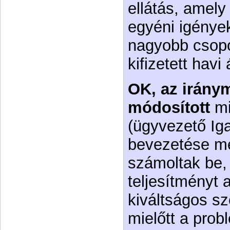
ellátás, amely
egyéni igénye
nagyobb csopo
kifizetett hav
OK, az iránym
módosított
mi
(ügyvezető Iga
bevezetése mel
számoltak be, 
teljesítményt 
kiváltságos sz
mielőtt a prob