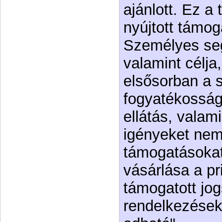
ajánlott. Ez a
nyújtott támog
Személyes seg
valamint célj
elsősorban a s
fogyatékosság.
ellátás, valam
igényeket nem 
támogatásokat
vásárlása a pr
támogatott jog
rendelkezések