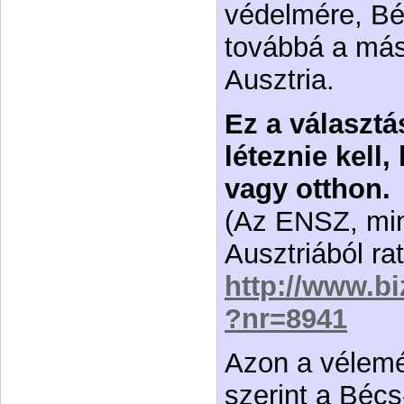
védelmére, Béc
továbbá a má
Ausztria.
Ez a választ
léteznie kell,
vagy otthon.
(Az ENSZ, min
Ausztriából rati
http://www.bi
?nr=8941
Azon a vélem
szerint a Bécs