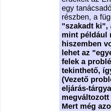
egy tanácsadó,
részben, a fü
"szakadt ki",
mint például
hiszemben vo
lehet az "eg
felek a probl
tekinthető, íg
(Vezető probl
eljárás-tárgy
megváltozott
Mert még azok