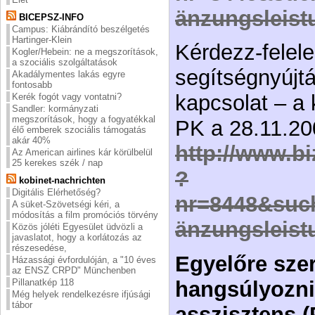
änzungsleist
BICEPSZ-INFO
Campus: Kiábrándító beszélgetés
Hartinger-Klein
Kérdezz-felel
Kogler/Hebein: ne a megszorítások,
a szociális szolgáltatások
segítségnyújt
Akadálymentes lakás egyre
fontosabb
kapcsolat – a 
Kerék fogót vagy vontatni?
Sandler: kormányzati
megszorítások, hogy a fogyatékkal
PK a 28.11.20
élő emberek szociális támogatás
akár 40%
http://www.bi
Az American airlines kár körülbelül
25 kerekes szék / nap
?
kobinet-nachrichten
Digitális Elérhetőség?
nr=8448&suc
A süket-Szövetségi kéri, a
módosítás a film promóciós törvény
änzungsleist
Közös jóléti Egyesület üdvözli a
javaslatot, hogy a korlátozás az
részesedése,
Egyelőre sze
Házassági évfordulóján, a "10 éves
az ENSZ CRPD" Münchenben
Pillanatkép 118
hangsúlyozni
Még helyek rendelkezésre ifjúsági
tábor
asszisztens (