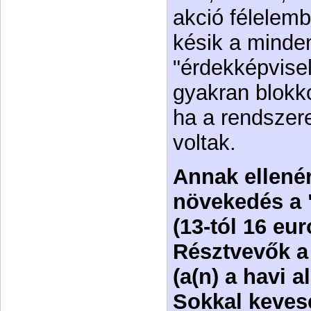
akció félelemb
késik a minden
"érdekképvisel
gyakran blokk
ha a rendszere
voltak.
Annak ellené
növekedés a "
(13-tól 16 eu
Résztvevők a 
(a(n) a havi 
Sokkal keves