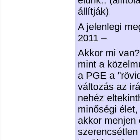
élünk.. (állító
állítják)
A jelenlegi m
2011 –
Akkor mi van?
mint a közelm
a PGE a "rövid
változás az i
nehéz eltekint
minőségi élet,
akkor menjen 
szerencsétlen