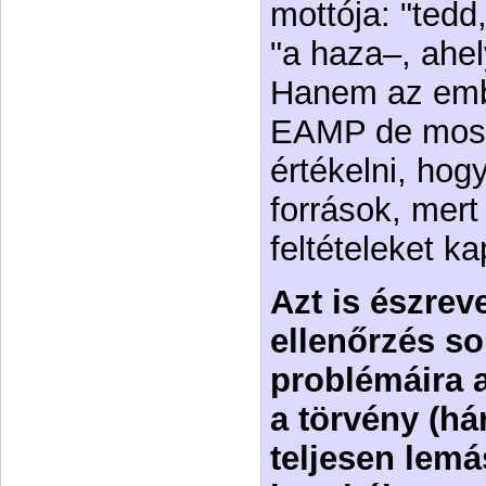
mottója: "tedd
"a haza–, ahel
Hanem az emb
EAMP de most
értékelni, hogy
források, mert
feltételeket ka
Azt is észrev
ellenőrzés so
problémáira a
a törvény (h
teljesen lemá