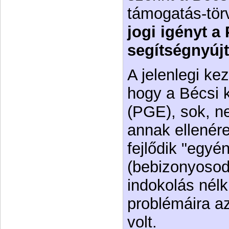
támogatás-tö
jogi igényt a
segítségnyújt
A jelenlegi kez
hogy a Bécsi k
(PGE), sok, n
annak ellenér
fejlődik "egyén
(bebizonyosod
indokolás nél
problémáira az
volt.