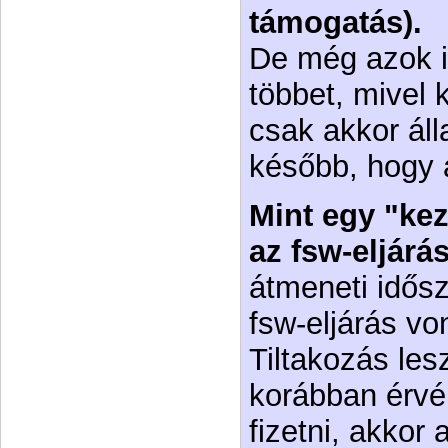
támogatás).
De még azok is
többet, mivel 
csak akkor áll
később, hogy 
Mint egy "kez
az fsw-eljárá
átmeneti idős
fsw-eljárás vo
Tiltakozás les
korábban érvé
fizetni, akkor