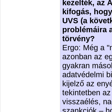
kezelték, az 
kifogás, hogy
UVS (a követ
problémáira a
törvény?
Ergo: Még a "
azonban az eg
gyakran másolt
adatvédelmi bi
kijelző az en
tekintetben az
visszaélés, n
szankciók – h