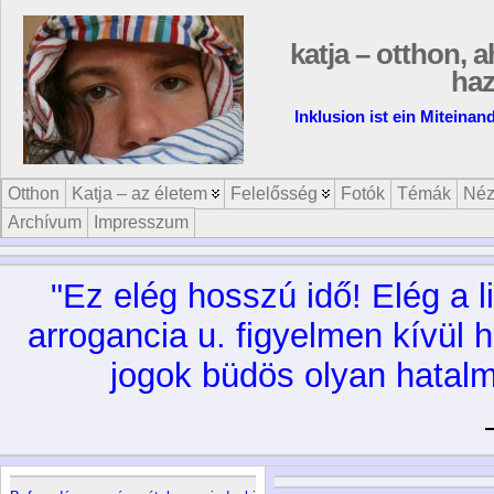
katja – otthon, a
ha
Inklusion ist ein Miteinan
Otthon
Katja – az életem
Felelősség
Fotók
Témák
Néz
Archívum
Impresszum
"Ez elég hosszú idő! Elég a li
arrogancia u. figyelmen kívül 
jogok büdös olyan hatalm