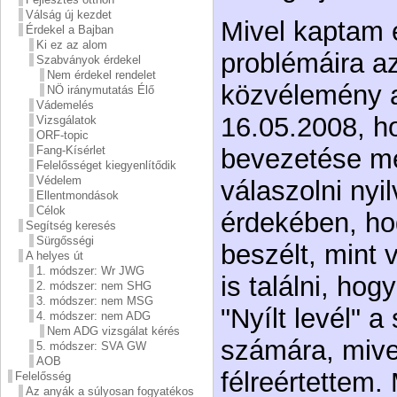
Válság új kezdet
Mivel kaptam 
Érdekel a Bajban
Ki ez az alom
problémáira az
Szabványok érdekel
Nem érdekel rendelet
közvélemény 
NÖ iránymutatás Élő
Vádemelés
16.05.2008, ho
Vizsgálatok
ORF-topic
Fang-Kísérlet
bevezetése me
Felelősséget kiegyenlítődik
Védelem
válaszolni ny
Ellentmondások
Célok
érdekében, ho
Segítség keresés
Sürgősségi
beszélt, mint 
A helyes út
1. módszer: Wr JWG
is találni, ho
2. módszer: nem SHG
3. módszer: nem MSG
"Nyílt levél" 
4. módszer: nem ADG
Nem ADG vizsgálat kérés
számára, mive
5. módszer: SVA GW
AOB
félreértettem.
Felelősség
Az anyák a súlyosan fogyatékos