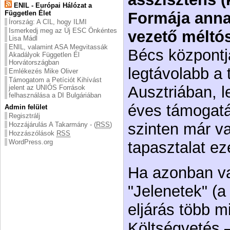
ENIL - Európai Hálózat a
Független Élet
Formája anna
Írország: A CIL, hogy ILMI
Ismerkedj meg az Új ESC Önkéntes
vezető méltós
Lisa Mádl
ENIL, valamint ASA Megvitassák
Bécs központj
Akadályok Független Él
Horvátországban
legtávolabb a
Emlékezés Mike Oliver
Támogatom a Petíciót Kihívást
Ausztriában, l
jelent az UNIÓS Források
felhasználása a DI Bulgáriában
éves támogatá
Admin felület
Regisztrálj
szinten már v
Hozzájárulás A Takarmány - (
RSS
)
Hozzászólások
RSS
WordPress.org
tapasztalat ez
Ha azonban va
"Jelenetek" (a
eljárás több m
Költségvetés –