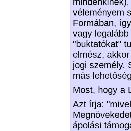
mindenkinek),
véleményem sze
Formában, így
vagy legalább
"buktatókat" tu
elmész, akkor
jogi személy. 
más lehetőség
Most, hogy a 
Azt írja: "miv
Megnövekedett
ápolási támog