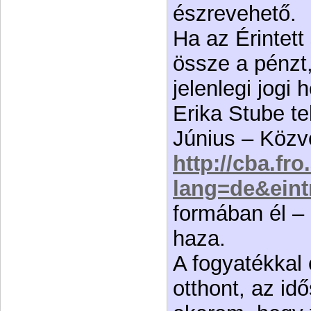
észrevehető.
Ha az Érintet
össze a pénzt, e
jelenlegi jogi h
Erika Stube tel
Június – Közve
http://cba.fr
lang=de&eint
formában él – 
haza.
A fogyatékkal
otthont, az i