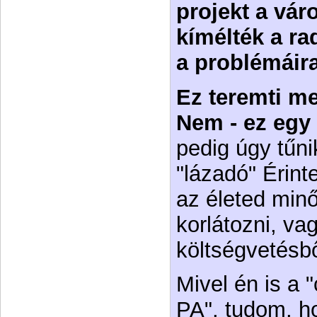
projekt a vár
kímélték a ra
a problémáira
Ez teremti m
Nem - ez egy 
pedig úgy tűn
"lázadó" Érint
az életed minő
korlátozni, va
költségvetésbő
Mivel én is a 
PA", tudom, h