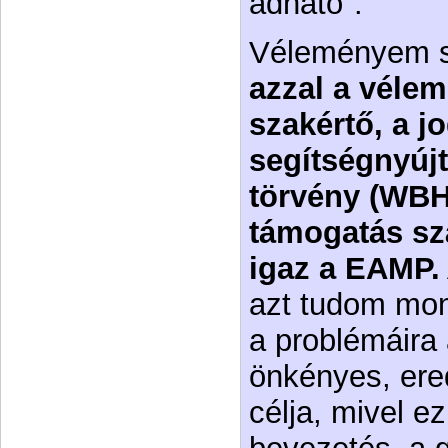
adható".
Véleményem sz
azzal a véle
szakértő, a j
segítségnyúj
törvény (WBH
támogatás sz
igaz a EAMP.
azt tudom mon
a problémáira 
önkényes, ere
célja, mivel ez