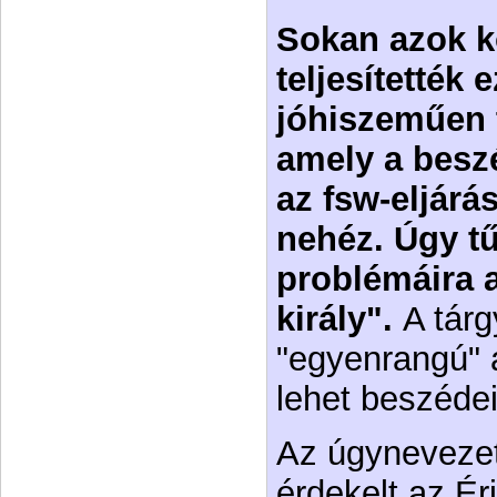
Sokan azok k
teljesítették 
jóhiszeműen t
amely a besz
az fsw-eljárá
nehéz. Úgy tű
problémáira a
király".
A tár
"egyenrangú" a
lehet beszédei
Az úgynevezet
érdekelt az Éri