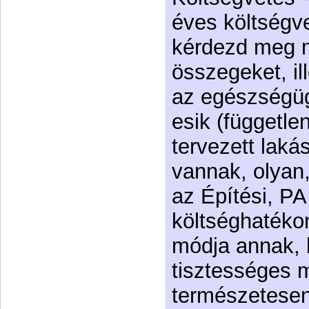
éves költségve
kérdezd meg m
összegeket, il
az egészségüg
esik (független
tervezett laká
vannak, olyan,
az Építési, PA
költséghaték
módja annak, 
tisztességes 
természetesen 