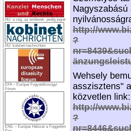
Nagyszabású a
nyilvánosságra
HU: a cég, az emberek, pedig jogok
http://www.bi
?
HU: kobinet-nachrichten
nr=8439&suc
änzungsleist
Wehsely bemut
asszisztens" 
EFA – Európai Fogyatékosügyi
Fórum
közvetlen link:
http://www.bi
?
nr=8446&suc
ENIL – Európai Hálózat a Független
Élet