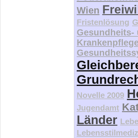
Freiwi
Wien
Fristenlösung
G
Gesundheits-
Krankenpfleg
Gesundheitss
Gleichber
Grundrec
H
Novelle 2009
Kat
Jugendamt
Länder
Lebe
Lebensstilmediz