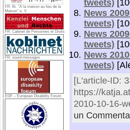
tweets)
[10
FR: Bi. "À la maison au lieu de la
News 2009-
Maison" e. V.
tweets)
[10
News 2009-
FR: Cabinet de Personnes et Droits
tweets)
[10
News 2010-
FR: sourd-messages
tweets)
[Al
[L'article-ID: 
https://katja.
EDF – European Disability Forum
2010-10-16-we
un Commenta