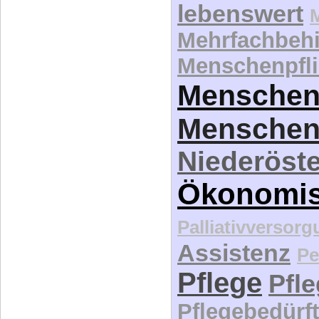
lebenswert
Mehrfachbeh
Menschenpfli
Menschen
Menschen
Niederöste
Ökonomi
Palliativversor
Assistenz
Pe
Pflege
Pfl
Pflegebedürft