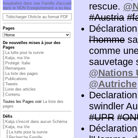
hospitalisé dans une Famille d'accueil
rescue.
@N
dans le NON Enregistrement a eu lieu.
#Austria
#f
Télécharger l'Article au format PDF
Déclaratio
Pages
l'homme
sa
De nouvelles mises à jour des
Pages
comme une
La lutte pour la survie
Katja, ma Vie
sauvetage 
Protégé: Italie
Remarques
@Nations 
La liste des pages
Publications
@Autriche
Tweets
Liste des articles
Declaration
Contenu
Toutes les Pages voir
La liste des
swindler Aus
pages
#UPR
#ON
Défis
Katja s'inscrit dans aucun Schéma
Déclaration
Katja, ma Vie
La lutte pour la survie
Recherche Famille