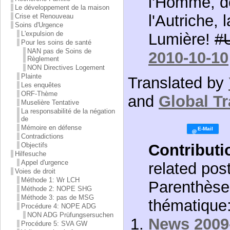
l'Homme, d
Le développement de la maison
l'Autriche, 
Crise et Renouveau
Soins d'Urgence
L'expulsion de
Lumière!
#
Pour les soins de santé
NAN pas de Soins de
2010-10-10
Règlement
NON Directives Logement
Plainte
Translated by
Les enquêtes
ORF-Thème
and
Global Tr
Muselière Tentative
La responsabilité de la négation
de
Mémoire en défense
Contradictions
Contributi
Objectifs
Hilfesuche
Appel d'urgence
related post
Voies de droit
Méthode 1: Wr LCH
Parenthèses
Méthode 2: NOPE SHG
Méthode 3: pas de MSG
thématique
Procédure 4: NOPE ADG
NON ADG Prüfungsersuchen
News 2009-
Procédure 5: SVA GW