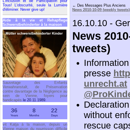
L'inclusion et de Participation pour
Tous! L'obscurité, seule la Lumière
← Des Messages Plus Anciens
d'éliminer. Never give up!
News 2010-10-09 (weekly tweets)
Aide à la vie et Rehapflege
16.10.10 - Ge
Schwerstbehinderter à la maison
News 2010-
tweets)
Information 
presse
htt
unrecht.at
Sauvetage des Enfants
Verwahranstalt, de Préservation
contre davantage de la Négligence au
@ProKinde
sein de Vienne, foyers pour
handicapés
le 20.11.1989.
Declaratio
36
8
22
without enfo
Years
Months
Days
rescue caps
vit Katja à la maison, depuis un
Vienne maison du nourrisson difficile