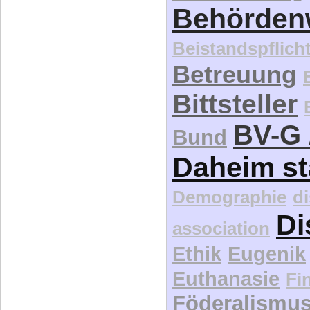
Behördenw
Beistandspflich
Betreuung
Bittsteller
BV-G 
Bund
Daheim st
Demographie
d
Di
association
Ethik
Eugenik
Euthanasie
Fi
Föderalismu