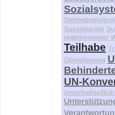
Sozialsys
Sterbebegleitun
Subsidiarität
Su
reaktionsloser
Teilhabe
Tr
U
Überalterung
Behindert
UN-Konve
Unterhaltspflich
Unterstützun
Verantwortu