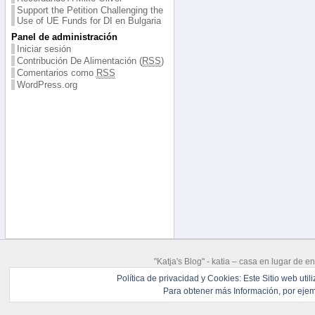
Support the Petition Challenging the
Use of UE Funds for DI en Bulgaria
Panel de administración
Iniciar sesión
Contribución De Alimentación (
RSS
)
Comentarios como
RSS
WordPress.org
"Katja's Blog" -
katia – casa en lugar de en
Powerd by
Wordpress
Open Source
Política de privacidad y Cookies: Este Sitio web uti
Para obtener más Información, por ejemp