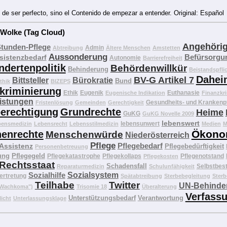
 de ser perfecto, sino el Contenido de empezar a entender. Original: Español
 Wolke (Tag Cloud)
Angehöri
Stunden-Pflege
Admin
Abtreibung
Ältere Menschen
Amstetten
Aussonderung
Befürsorgu
sistenzbedarf
Autonomie
Barrierefreiheit
ndertenpolitik
Behördenwillkür
Behinderung
Beistandspfli
Dahei
BV-G Artikel 7
Bittsteller
Bürokratie
Bund
thik
BIZEPS
kriminierung
Ethik
Eugenik
Euthanasie
Eugenische Indikation
Finanzkri
eistungen
Gesundheits- und Krankenp
Fristenlösung
Gemeinden
Gerechtigkeit
erechtigung
Grundrechte
Heime
GuKG
GuKG Novelle 2009
lebenswert
lebensunwert
bensmedizin
Lebensrecht
Lebensstilmedizin
Medien
M
Ökono
enrechte
Menschenwürde
Niederösterreich
Pflege
Pflegebedarf
 Assistenz
Pflegebedürftigkeit
Personenbetreuung
ung
Pflegegeld
Pflegekatastrophe
Pflegekollaps
Pflegenotstand
Pflegekosten
Rechtsstaat
Schadensfall
Selbstbes
Reparaturmedizin
Schulunfähigkeit
Sozialhilfe
Sozialsystem
ertretung
Spätabtreibung
Sterbebegleitung
Sterb
Teilhabe
Twitter
UN-Behinder
("Wachkoma")
Trisomie 18
Überalterung
Verfass
Unterstützungsbedarf
Verantwortung
licht
Unterlassungsklage