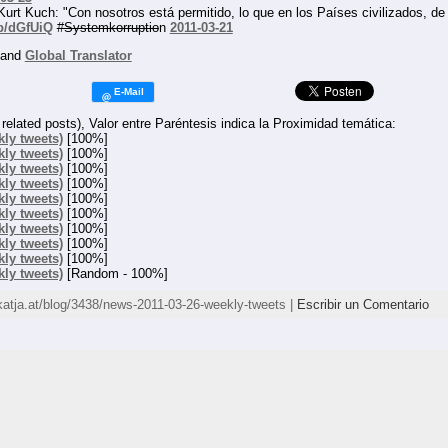
Kuch: "Con nosotros está permitido, lo que en los Países civilizados, de l
mp/dGfUiQ
#Systemkorruptio
n
2011-03-21
and
Global Translator
related posts), Valor entre Paréntesis indica la Proximidad temática:
kly tweets)
[100%]
kly tweets)
[100%]
kly tweets)
[100%]
kly tweets)
[100%]
kly tweets)
[100%]
kly tweets)
[100%]
kly tweets)
[100%]
kly tweets)
[100%]
kly tweets)
[100%]
kly tweets)
[Random - 100%]
/katja.at/blog/3438/news-2011-03-26-weekly-tweets |
Escribir un Comentario