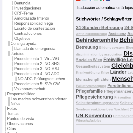
Denuncia
Traducción automática está lejos
Investigaciones
ORF-Tema
Amordazada Intento
Stichwörter / Schlagwörter
Responsabilidad niega
24-Stunden-Betreuung
24-
Escrito de contestación
Contradicciones
As
Assistenz
Antidiskriminierung
Objetivos
Behi
Behindertenhilfe
Consiga ayuda
Betreuung
Bildungssystem
Bioe
Llamada de emergencia
Dis
Jurídico
discrimination by association
Procedimiento 1: Wr JWG
Freiwillige L
Soziales Wien
Procedimiento 2: NO SHG
Gleichb
Gesundheitssystem
Procedimiento 3: NO MSJ
Länder
Krankentötung
Krise
Le
Procedimiento 4: NO ADG
Mensch
NO ADG Prüfungsersuchen
Menschenpflichten
Procedimiento 5: SVA GW
Persönliche
Palliativversorgung
Volksanwaltschaft
Pflegefamilie
Pflegefinanzier
Responsabilidad
Pflegesicherung
Prävention
Las madres schwerstbehinderter
Selbstbestimmungsrecht
Selbstv
Niños
Fotos
Syndrom reaktionsloser Wachheit 
Temas
UN-Konvention
Unterhaltspf
Puntos de vista
Wirtschaftskrise
Observaciones
Citas