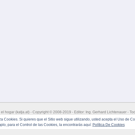
 el hogar
(
katja.at
) - Copyright © 2008-2019 - Editor: Ing. Gerhard Lichtenauer - T
 CMS & Sistema De Blog with free
'Atahualpa' Theme from BytesForAll
- Hosted &
liza Cookies. Si quieres que el Sitio web sigue utilizando, usted acepta el Uso de Co
Powered by
WordPress
&
Atahualpa
lo, para el Control de las Cookies, la encontrarás aquí:
Política De Cookies
300 consultas. 0,375 seconds.