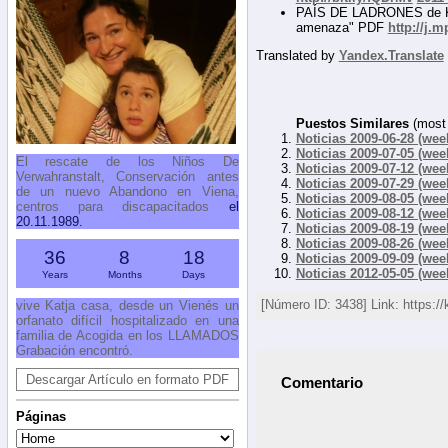
PAÍS DE LADRONES de Kurt 
amenaza" PDF
http://j.
Translated by
Yandex.Translate
Puestos Similares
(most 
Noticias 2009-06-28 (wee
Noticias 2009-07-05 (wee
El rescate de los Niños De
Noticias 2009-07-12 (wee
Verwahranstalt, Conservación antes
Noticias 2009-07-29 (wee
de un nuevo Abandono en Viena,
Noticias 2009-08-05 (wee
centros para discapacitados
el
Noticias 2009-08-12 (wee
20.11.1989.
Noticias 2009-08-19 (wee
Noticias 2009-08-26 (wee
36
8
18
Noticias 2009-09-09 (wee
Noticias 2012-05-05 (wee
Years
Months
Days
[Número ID: 3438] Link: https:/
vive Katja casa, desde un Vienés un
orfanato difícil hospitalizado en una
familia de Acogida en los LLAMADOS
Grabación encontró.
Descargar Artículo en formato PDF
Comentario
Páginas