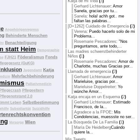
Katja de mi Vida
(
3
)
Gerhard Lichtenauer
: Amor
Sanela, gracias por tu...
Sanela
: hola! achh got.. me
faltan las palabras...
[D+1262] Cuidado de Emergencia
(
2
)
ge
Angehörigenregress
Verena
: Puedo hacerlo solo de mi
ng
Behinderte Menschen
Problema...
Rosemarie Pescadores
: "Nos
Benachteiligung
cht
preguntamos, ante todo,...
m statt Heim
Demographie
Las madres schwerstbehinderter
Niños
(
1
)
Föderalismus
Fonds
FJH21
se
Rosemarie Pescadores
: Amor de
flegegesetz (GuKG)
Charlotte, muchas Gracias por...
Inklusion
Katja
Jugendamt
Llamada de emergencia
(
3
)
Mehrfachbehinderung
Gerhard Lichtenauer
: Amor
edizin
Marieluise, gracias por...
mismus
Palliativmedizin
Marieluise Doppelreiter
: Yo
Pflegecrash
Pflegeeltern
wünche Amor...
Pflegenotstand 2.0
Katja encaja en un Esquema
(
2
)
Gerhard Lichtenauer
: Estimado
Selbstbestimmung
timmt Leben
Francisco, de la...
ehilfe
Subsidiarität
Suizidhilfe
Agradece a la FPOE
: Mis
tenrechtskonvention
Condolencias, muessste no ser...
ung
Wien
La Búsqueda De La Familia
(
1
)
Vorsorge
María De Heidelberg
Cuándo
quiere la...
Mis Tweets