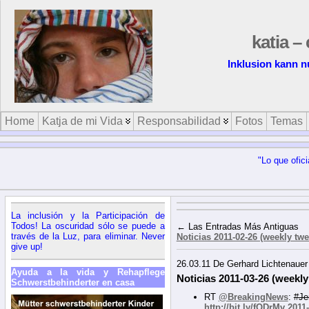
katia –
Inklusion kann n
Home
Katja de mi Vida
Responsabilidad
Fotos
Temas
"Lo que ofic
La inclusión y la Participación de
Todos! La oscuridad sólo se puede a
← Las Entradas Más Antiguas
través de la Luz, para eliminar. Never
Noticias 2011-02-26 (weekly twe
give up!
26.03.11 De Gerhard Lichtenauer
Ayuda a la vida y Rehapflege
Noticias 2011-03-26 (weekly
Schwerstbehinderter en casa
RT
@BreakingNews
:
#Je
http://bit.ly/fQDrMv
2011