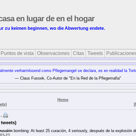
 casa en lugar de en el hogar
ur zu keimen beginnen, wo die Abwertung endete.
Puntos de vista
Observaciones
Citas
Tweets
Publicacione
ialmente verharmlosend como Pflegemangel se declara, es en realidad la Tort
— Claus Fussek, Co-Autor de "En la Red de la Pflegemafia"
Home
ets)
[
 -
 tweets)
rusalén
bombing: At least 25 curación, 4 seriously, después de la explosión 
-03-23