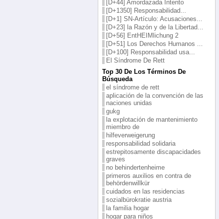
[D+44] Amordazada Intento
[D+1350] Responsabilidad...
[D+1] SN-Artículo: Acusaciones...
[D+23] la Razón y de la Libertad...
[D+56] EntHEIMlichung 2
[D+51] Los Derechos Humanos ...
[D+100] Responsabilidad usa...
El Síndrome De Rett
Top 30 De Los Términos De
Búsqueda
el síndrome de rett
aplicación de la convención de las
naciones unidas
gukg
la explotación de mantenimiento
miembro de
hilfeverweigerung
responsabilidad solidaria
estrepitosamente discapacidades
graves
no behindertenheime
primeros auxilios en contra de
behördenwillkür
cuidados en las residencias
sozialbürokratie austria
la familia hogar
hogar para niños