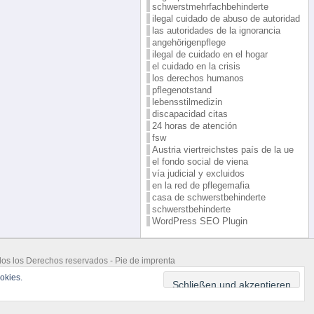
schwerstmehrfachbehinderte
ilegal cuidado de abuso de autoridad
las autoridades de la ignorancia
angehörigenpflege
ilegal de cuidado en el hogar
el cuidado en la crisis
los derechos humanos
pflegenotstand
lebensstilmedizin
discapacidad citas
24 horas de atención
fsw
Austria viertreichstes país de la ue
el fondo social de viena
vía judicial y excluidos
en la red de pflegemafia
casa de schwerstbehinderte
schwerstbehinderte
WordPress SEO Plugin
odos los Derechos reservados -
Pie de imprenta
 Supported by
Brunner Alojamiento Web
okies.