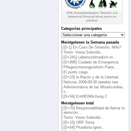
ENIL-Europakampagne: Derecho a la
Asistencia Personal ahora poner en
práctica!
Categorías principales
Categorías
principales
Meistgelesen la Semana pasada
[D-1] En Caso De Siniestro, Niño?
Texto: Viena Subsidio...
[D+241] Lebensstilmedizin m...
[D+896] Cuidado de Emergencia
Pflegesicherungsreform Parte...
El punto ciego
[D+23] la Razón y de la Libertad...
Noticias 2009-09-30 (weekly twe...
Administrativa de las Misericordias,
s...
[D+56] EntHEIMlichung 2
Meistgelesen total
[D+70] Responsabilidad de llamar la
atención...
Texto: Viena Subsidio...
[D+15] ORF-Tema
[D+64] Pluralista Ignor...