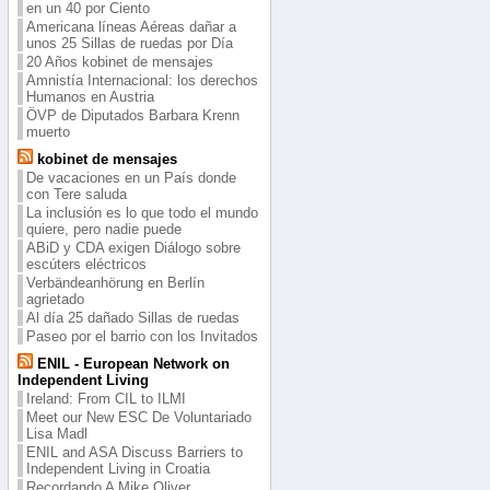
en un 40 por Ciento
Americana líneas Aéreas dañar a
unos 25 Sillas de ruedas por Día
20 Años kobinet de mensajes
Amnistía Internacional: los derechos
Humanos en Austria
ÖVP de Diputados Barbara Krenn
muerto
kobinet de mensajes
De vacaciones en un País donde
con Tere saluda
La inclusión es lo que todo el mundo
quiere, pero nadie puede
ABiD y CDA exigen Diálogo sobre
escúters eléctricos
Verbändeanhörung en Berlín
agrietado
Al día 25 dañado Sillas de ruedas
Paseo por el barrio con los Invitados
ENIL - European Network on
Independent Living
Ireland: From CIL to ILMI
Meet our New ESC De Voluntariado
Lisa Madl
ENIL and ASA Discuss Barriers to
Independent Living in Croatia
Recordando A Mike Oliver