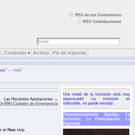
RSS de los Comentarios
RSS Contribuciones
s
Contenido
Archivo
Pie de imprenta
ura."
— más
"
Una mitad de la Inclusión está muy
equivocado! La inclusión es
Las Recientes Aportaciones →
indivisible, no puede rematar.
D+896] Cuidado de Emergencia
Personenzentrierte Ayudas, La
Inclusión, La Participación, La
Dignidad.
de at
#bus
stop