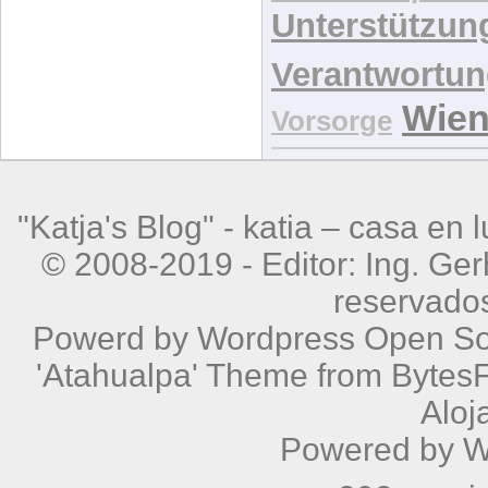
Unterstützun
Verantwortu
Wie
Vorsorge
"Katja's Blog" -
katia – casa en 
© 2008-2019 - Editor: Ing. Ge
reservado
Powerd by
Wordpress
Open Sou
'Atahualpa' Theme from BytesF
Aloj
Powered by
W