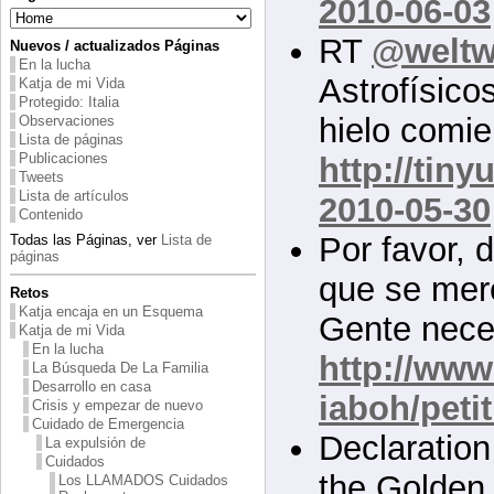
2010-06-03
RT
@weltw
Nuevos / actualizados Páginas
En la lucha
Astrofísico
Katja de mi Vida
Protegido: Italia
hielo comi
Observaciones
Lista de páginas
Publicaciones
http://tin
Tweets
Lista de artículos
2010-05-30
Contenido
Por favor, d
Todas las Páginas, ver
Lista de
páginas
que se mere
Retos
Katja encaja en un Esquema
Gente nece
Katja de mi Vida
En la lucha
http://www
La Búsqueda De La Familia
Desarrollo en casa
iaboh/peti
Crisis y empezar de nuevo
Cuidado de Emergencia
Declaration
La expulsión de
Cuidados
the Golden 
Los LLAMADOS Cuidados