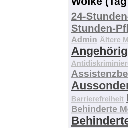
Wolke (Tag
24-Stunden
Stunden-Pf
Admin
Ältere 
Angehörig
Antidiskriminie
Assistenzbe
Aussonde
Barrierefreiheit
Behinderte 
Behinderte