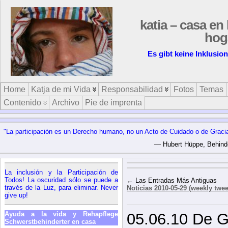
katia – casa en 
hog
Es gibt keine Inklusion
Home
Katja de mi Vida
Responsabilidad
Fotos
Temas
Contenido
Archivo
Pie de imprenta
"La participación es un Derecho humano, no un Acto de Cuidado o de Gracia. 
— Hubert Hüppe, Behinder
La inclusión y la Participación de
Todos! La oscuridad sólo se puede a
← Las Entradas Más Antiguas
través de la Luz, para eliminar. Never
Noticias 2010-05-29 (weekly twee
give up!
Ayuda a la vida y Rehapflege
05.06.10 De G
Schwerstbehinderter en casa