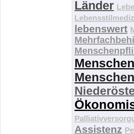
Länder
Lebe
Lebensstilmediz
lebenswert
Mehrfachbeh
Menschenpfli
Menschen
Menschen
Niederöste
Ökonomi
Palliativversor
Assistenz
Pe