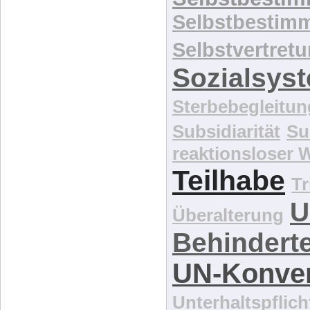
Selbstbestim
Selbstvertret
Sozialsys
Sterbebegleitun
Subsidiarität
Su
reaktionsloser
Teilhabe
Tr
U
Überalterung
Behindert
UN-Konve
Unterhaltspflich