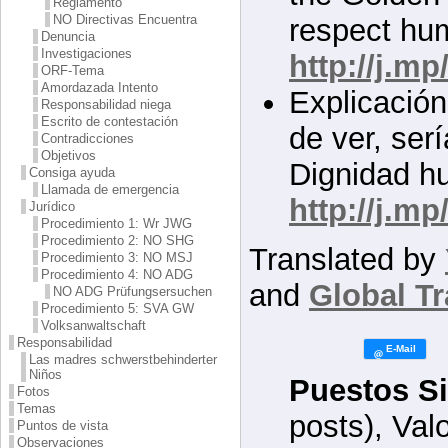
Reglamento
NO Directivas Encuentra
respect hum
Denuncia
Investigaciones
http://j.m
ORF-Tema
Amordazada Intento
Explicación
Responsabilidad niega
Escrito de contestación
de ver, ser
Contradicciones
Objetivos
Dignidad h
Consiga ayuda
Llamada de emergencia
http://j.m
Jurídico
Procedimiento 1: Wr JWG
Procedimiento 2: NO SHG
Translated by
Procedimiento 3: NO MSJ
Procedimiento 4: NO ADG
and
Global Tr
NO ADG Prüfungsersuchen
Procedimiento 5: SVA GW
Volksanwaltschaft
Responsabilidad
Las madres schwerstbehinderter
Niños
Puestos Si
Fotos
Temas
posts), Val
Puntos de vista
Observaciones