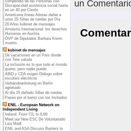
un Comentari
compendio de las Personas con
Discapacidad asistencia social hasta
en un 40 por Ciento
Americana líneas Aéreas dañar a
unos 25 Sillas de ruedas por Día
20 Años kobinet de mensajes
Comentar
Amnistía Internacional: los derechos
Humanos en Austria
ÖVP de Diputados Barbara Krenn
muerto
kobinet de mensajes
De vacaciones en un País donde
con Tere saluda
La inclusión es lo que todo el mundo
quiere, pero nadie puede
ABiD y CDA exigen Diálogo sobre
escúters eléctricos
Verbändeanhörung en Berlín
agrietado
Al día 25 dañado Sillas de ruedas
Paseo por el barrio con los Invitados
ENIL - European Network on
Independent Living
Ireland: From CIL to ILMI
Meet our New ESC De Voluntariado
Lisa Madl
ENIL and ASA Discuss Barriers to