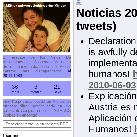
Noticias 2
tweets)
Declaration 
is awfully
El rescate de los Niños De
implementa
Verwahranstalt, Conservación antes
de un nuevo Abandono en Viena,
centros para discapacitados
el
humanos!
20.11.1989.
2010-06-03
36
8
21
Years
Months
Days
Explicación
vive Katja casa, desde un Vienés un
Austria es
orfanato difícil hospitalizado en una
familia de Acogida en los LLAMADOS
Grabación encontró.
Aplicación 
Descargar Artículo en formato PDF
Humanos!
Páginas