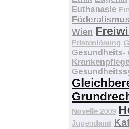
Euthanasie
Fi
Föderalismu
Freiwi
Wien
Fristenlösung
G
Gesundheits-
Krankenpfleg
Gesundheitss
Gleichber
Grundrec
H
Novelle 2009
Kat
Jugendamt