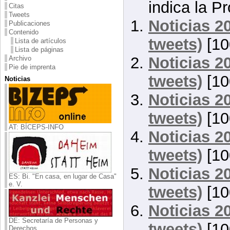
indica la P
Citas
Tweets
Noticias 2
Publicaciones
Contenido
tweets)
[10
Lista de artículos
Lista de páginas
Noticias 2
Archivo
Pie de imprenta
tweets)
[10
Noticias
Noticias 2
tweets)
[10
AT: BÍCEPS-INFO
Noticias 2
tweets)
[10
Noticias 2
ES: Bi. "En casa, en lugar de Casa"
e. V.
tweets)
[10
Noticias 2
DE: Secretaría de Personas y
tweets)
[10
Derechos