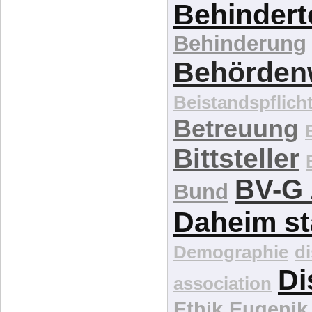
Behindert
Behinderung
Behördenw
Beistandspflich
Betreuung
Bittsteller
BV-G 
Bund
Daheim st
Demographie
d
Di
association
Ethik
Eugenik