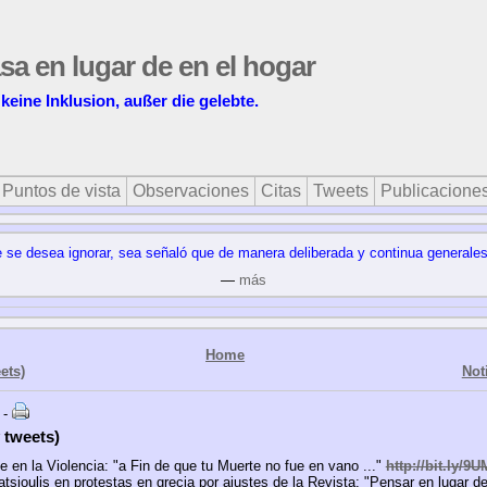
asa en lugar de en el hogar
 keine Inklusion, außer die gelebte.
Puntos de vista
Observaciones
Citas
Tweets
Publicacione
ue se desea ignorar, sea señaló que de manera deliberada y continua generale
—
más
Home
ets)
Not
 -
 tweets)
e en la Violencia: "a Fin de que tu Muerte no fue en vano ..."
http://bit.ly/9
atsioulis en protestas en grecia por ajustes de la Revista: "Pensar en lugar