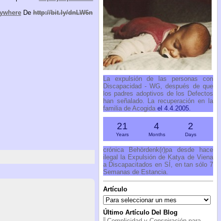
ywhere
De
http://bit.ly/dnLW6n
La expulsión de las personas con
Discapacidad - WG, después de que
los padres adoptivos de los Defectos
han señalado. La recuperación en la
familia de Acogida
el 4.4.2005.
21
4
2
Years
Months
Days
crónica Behördenk(r)pa desde hace
ilegal la Expulsión de Katya de Viena
a Discapacitados en SÍ, en tan sólo 7
Semanas de Estancia.
Artículo
Artículo
Último Artículo Del Blog
Complicidad y Conspiración para