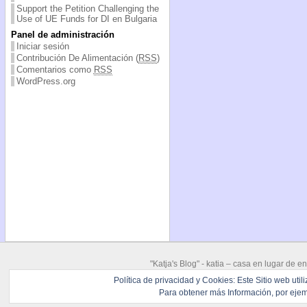
Support the Petition Challenging the
Use of UE Funds for DI en Bulgaria
Panel de administración
Iniciar sesión
Contribución De Alimentación (
RSS
)
Comentarios como
RSS
WordPress.org
"Katja's Blog" -
katia – casa en lugar de en
Powerd by
Wordpress
Open Source
Política de privacidad y Cookies: Este Sitio web uti
Para obtener más Información, por ejemp