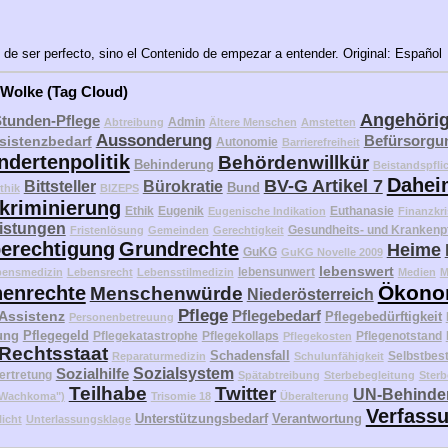
 de ser perfecto, sino el Contenido de empezar a entender. Original: Español
 Wolke (Tag Cloud)
Angehöri
Stunden-Pflege
Admin
Abtreibung
Ältere Menschen
Amstetten
Aussonderung
Befürsorgu
sistenzbedarf
Autonomie
Barrierefreiheit
ndertenpolitik
Behördenwillkür
Behinderung
Beistandspfli
Dahei
BV-G Artikel 7
Bittsteller
Bürokratie
Bund
thik
BIZEPS
kriminierung
Ethik
Eugenik
Euthanasie
Eugenische Indikation
Finanzkri
eistungen
Gesundheits- und Krankenp
Fristenlösung
Gemeinden
Gerechtigkeit
erechtigung
Grundrechte
Heime
GuKG
GuKG Novelle 2009
lebenswert
lebensunwert
bensmedizin
Lebensrecht
Lebensstilmedizin
Medien
M
Ökono
enrechte
Menschenwürde
Niederösterreich
Pflege
Pflegebedarf
 Assistenz
Pflegebedürftigkeit
Personenbetreuung
ung
Pflegegeld
Pflegekatastrophe
Pflegekollaps
Pflegenotstand
Pflegekosten
Rechtsstaat
Schadensfall
Selbstbes
Reparaturmedizin
Schulunfähigkeit
Sozialhilfe
Sozialsystem
ertretung
Spätabtreibung
Sterbebegleitung
Sterb
Teilhabe
Twitter
UN-Behinder
("Wachkoma")
Trisomie 18
Überalterung
Verfass
Unterstützungsbedarf
Verantwortung
licht
Unterlassungsklage