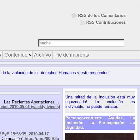
RSS de los Comentarios
RSS Contribuciones
s
Contenido
Archivo
Pie de imprenta
s de la violación de los derechos Humanos y esto responder!"
Una mitad de la Inclusión está muy
equivocado! La inclusión es
Las Recientes Aportaciones →
indivisible, no puede rematar.
icias 2010-05-01 (weekly tweets)
Personenzentrierte Ayudas, La
Inclusión, La Participación, La
Dignidad.
UMByE
15:58:35, 2010-04-17
 de Compasión"
http://j.mp/90IR3o