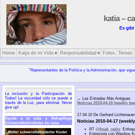
katia – c
Es gibt
Home
Katja de mi Vida
Responsabilidad
Fotos
Temas
"Representantes de la Política y la Administración, que sig
La inclusión y la Participación de
Todos! La oscuridad sólo se puede a
← Las Entradas Más Antiguas
través de la Luz, para eliminar. Never
Noticias 2010-04-10 (weekly twe
give up!
17.04.10 De Gerhard Lichtenauer
Ayuda a la vida y Rehapflege
Noticias 2010-04-17 (weekly
Schwerstbehinderter en casa
RT
@freak_radio
: Enfoqu
Entrevista con Wasilios K