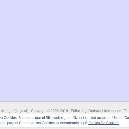
 el hogar
(
katja.at
) - Copyright © 2008-2019 - Editor: Ing. Gerhard Lichtenauer - T
 CMS & Sistema De Blog with free
'Atahualpa' Theme from BytesForAll
- Hosted &
liza Cookies. Si quieres que el Sitio web sigue utilizando, usted acepta el Uso de Co
Powered by
WordPress
&
Atahualpa
lo, para el Control de las Cookies, la encontrarás aquí:
Política De Cookies
299 queries. 0,343 seconds.