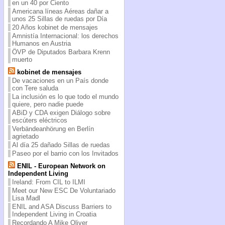
en un 40 por Ciento
Americana líneas Aéreas dañar a
unos 25 Sillas de ruedas por Día
20 Años kobinet de mensajes
Amnistía Internacional: los derechos
Humanos en Austria
ÖVP de Diputados Barbara Krenn
muerto
kobinet de mensajes
De vacaciones en un País donde
con Tere saluda
La inclusión es lo que todo el mundo
quiere, pero nadie puede
ABiD y CDA exigen Diálogo sobre
escúters eléctricos
Verbändeanhörung en Berlín
agrietado
Al día 25 dañado Sillas de ruedas
Paseo por el barrio con los Invitados
ENIL - European Network on
Independent Living
Ireland: From CIL to ILMI
Meet our New ESC De Voluntariado
Lisa Madl
ENIL and ASA Discuss Barriers to
Independent Living in Croatia
Recordando A Mike Oliver