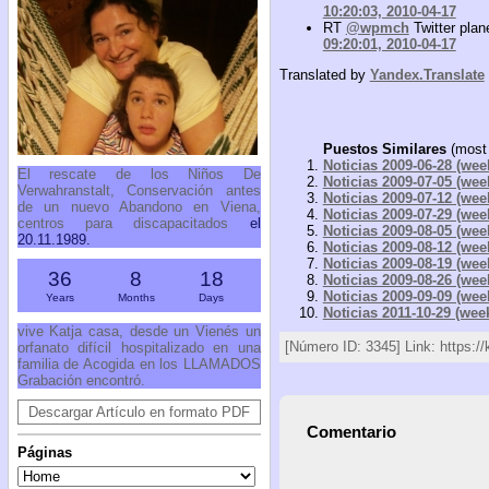
10:20:03, 2010-04-17
RT
@wpmch
Twitter plan
09:20:01, 2010-04-17
Translated by
Yandex.Translate
Puestos Similares
(most 
Noticias 2009-06-28 (wee
El rescate de los Niños De
Noticias 2009-07-05 (wee
Verwahranstalt, Conservación antes
Noticias 2009-07-12 (wee
de un nuevo Abandono en Viena,
Noticias 2009-07-29 (wee
centros para discapacitados
el
Noticias 2009-08-05 (wee
20.11.1989.
Noticias 2009-08-12 (wee
Noticias 2009-08-19 (wee
36
8
18
Noticias 2009-08-26 (wee
Noticias 2009-09-09 (wee
Years
Months
Days
Noticias 2011-10-29 (wee
vive Katja casa, desde un Vienés un
[Número ID: 3345] Link: https:/
orfanato difícil hospitalizado en una
familia de Acogida en los LLAMADOS
Grabación encontró.
Descargar Artículo en formato PDF
Comentario
Páginas