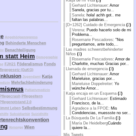
Katja de mi Vida
(
3
)
Gerhard Lichtenauer
: Amor
Sanela, gracias por tu...
Sanela
: hola! achh got.. me
faltan las palabras...
[D+1262] Cuidado de Emergencia
(
2
)
Verena
: Puedo hacerlo solo de mi
Problema...
ge
Angehörigenregress
Rosemarie Pescadores
: "Nos
ng
Behinderte Menschen
preguntamos, ante todo,...
Las madres schwerstbehinderter
Benachteiligung
cht
Niños
(
1
)
m statt Heim
Demographie
Rosemarie Pescadores
: Amor de
Charlotte, muchas Gracias por...
Föderalismus
Fonds
FJH21
se
Llamada de emergencia
(
3
)
flegegesetz (GuKG)
Gerhard Lichtenauer
: Amor
Inklusion
Katja
Jugendamt
Marieluise, gracias por...
Mehrfachbehinderung
edizin
Marieluise Doppelreiter
: Yo
mismus
wünche Amor...
Palliativmedizin
Katja encaja en un Esquema
(
2
)
Pflegecrash
Pflegeeltern
Gerhard Lichtenauer
: Estimado
Pflegenotstand 2.0
Francisco, de la...
Selbstbestimmung
Agradece a la FPOE
: Mis
timmt Leben
Condolencias, muessste no ser...
ehilfe
Subsidiarität
Suizidhilfe
La Búsqueda De La Familia
(
1
)
tenrechtskonvention
María De Heidelberg
Cuándo
ung
Wien
quiere la...
Vorsorge
Mis Tweets