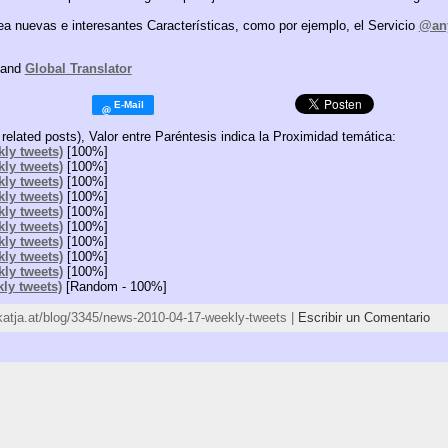
ea nuevas e interesantes Características, como por ejemplo, el Servicio
@an
and
Global Translator
related posts), Valor entre Paréntesis indica la Proximidad temática:
kly tweets)
[100%]
kly tweets)
[100%]
kly tweets)
[100%]
kly tweets)
[100%]
kly tweets)
[100%]
kly tweets)
[100%]
kly tweets)
[100%]
kly tweets)
[100%]
kly tweets)
[100%]
kly tweets)
[Random - 100%]
/katja.at/blog/3345/news-2010-04-17-weekly-tweets |
Escribir un Comentario