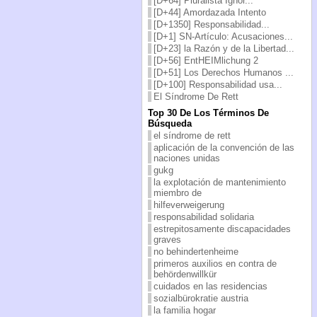
[D+64] Pluralista Ignor...
[D+44] Amordazada Intento
[D+1350] Responsabilidad...
[D+1] SN-Artículo: Acusaciones...
[D+23] la Razón y de la Libertad...
[D+56] EntHEIMlichung 2
[D+51] Los Derechos Humanos ...
[D+100] Responsabilidad usa...
El Síndrome De Rett
Top 30 De Los Términos De
Búsqueda
el síndrome de rett
aplicación de la convención de las
naciones unidas
gukg
la explotación de mantenimiento
miembro de
hilfeverweigerung
responsabilidad solidaria
estrepitosamente discapacidades
graves
no behindertenheime
primeros auxilios en contra de
behördenwillkür
cuidados en las residencias
sozialbürokratie austria
la familia hogar