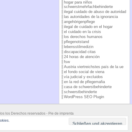
hogar para niños
schwerstmehrfachbehinderte
ilegal cuidado de abuso de autoridad
las autoridades de la ignorancia
angehörigenpflege
ilegal de cuidado en el hogar
el cuidado en la crisis
los derechos humanos
pflegenotstand
lebensstilmedizin
discapacidad citas
24 horas de atención
fsw
Austria viertreichstes país de la ue
el fondo social de viena
vía judicial y excluidos
en la red de pflegemafia
casa de schwerstbehinderte
schwerstbehinderte
WordPress SEO Plugin
odos los Derechos reservados -
Pie de imprenta
 Supported by
Brunner Alojamiento Web
okies.