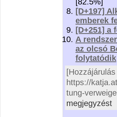
[82.5%]
[D+197] Al
emberek f
[D+251] a 
A rendszer
az olcsó B
folytatódik
[Hozzájárulás 
https://katja.
tung-verweige
megjegyzést