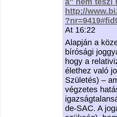
a" nem teszi 
http://www.bi
?nr=9419#fid
At 16:22
Alapján a köz
bírósági joggy
hogy a relativ
élethez való jo
Születés) – am
végzetes hatás
igazságtalansá
de-SAC. A jog