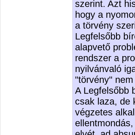
szerint. Azt h
hogy a nyomoru
a törvény szer
Legfelsőbb bír
alapvető probl
rendszer a pr
nyilvánvaló i
"törvény" nem 
A Legfelsőbb b
csak laza, de
végzetes alka
ellentmondás,
elvét, ad abs