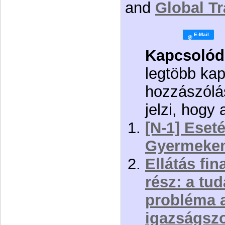
and
Global Tr
Kapcsolód
legtöbb ka
hozzászólás
jelzi, hogy
[N-1] Eseté
Gyermeke
Ellátás fi
rész: a tud
probléma 
igazságszo