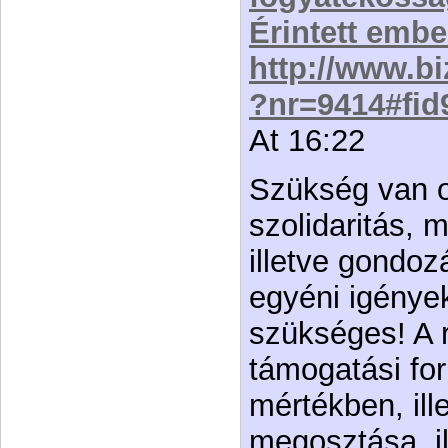
Érintett embe
http://www.bi
?nr=9414#fid
At 16:22
Szükség van o
szolidaritás, 
illetve gondoz
egyéni igénye
szükséges! A 
támogatási for
mértékben, ill
megosztása, ill