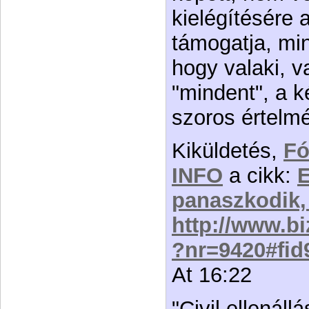
kielégítésére
támogatja, min
hogy valaki, v
"mindent", a k
szoros értelm
Kiküldetés,
F
INFO
a cikk:
panaszkodik,
http://www.bi
?nr=9420#fid
At 16:22
"Civil ellenáll