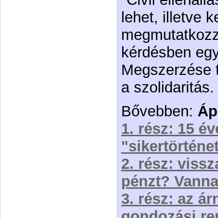
lehet, illetve k
megmutatkozz
kérdésben egy 
Megszerzése t
a szolidaritás.
Bővebben:
Áp
1. rész: 15 é
"sikertörténe
2. rész: viss
pénzt? Vanna
3. rész: az á
gondozási re