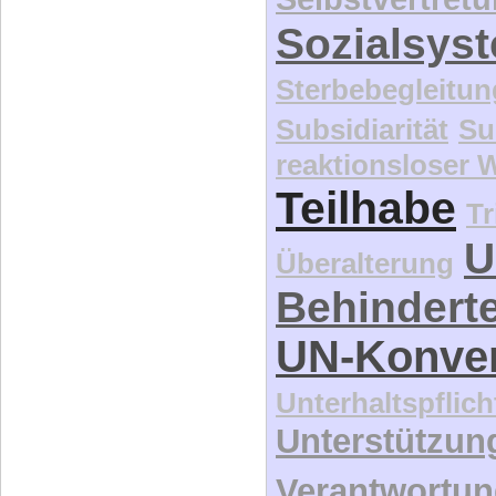
Sozialsys
Sterbebegleitun
Subsidiarität
Su
reaktionsloser
Teilhabe
Tr
U
Überalterung
Behindert
UN-Konve
Unterhaltspflich
Unterstützun
Verantwortu