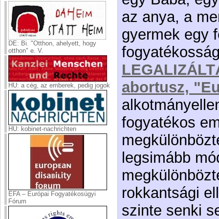
az anya, a me
gyermek egy fe
DE: Bi. "Otthon, ahelyett, hogy
fogyatékosság
otthon" e. V.
LEGALIZÁLT
abortusz, "Eu
HU: a cég, az emberek, pedig jogok
alkotmányelle
fogyatékos em
HU: kobinet-nachrichten
megkülönbözt
legsimább mód
megkülönbözte
rokkantsági el
EFA – Európai Fogyatékosügyi
Fórum
szinte senki 