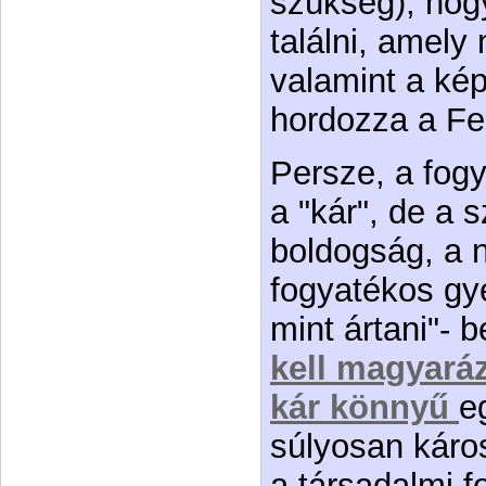
szükség), hog
találni, amely
valamint a ké
hordozza a Fe
Persze, a fog
a "kár", de a 
boldogság, a 
fogyatékos gy
mint ártani"- 
kell magyaráz
kár könnyű
e
súlyosan káro
a társadalmi f