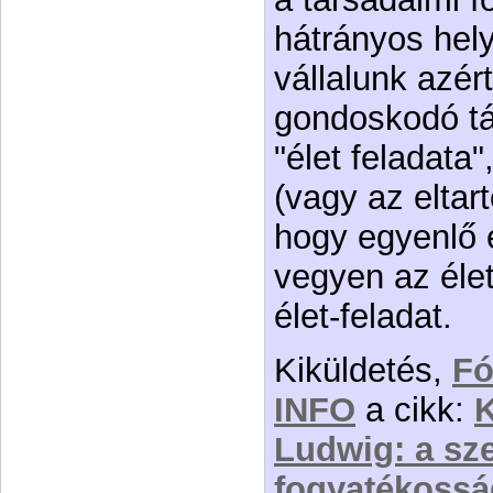
hátrányos hel
vállalunk azér
gondoskodó tá
"élet feladata
(vagy az eltar
hogy egyenlő 
vegyen az éle
élet-feladat.
Kiküldetés,
F
INFO
a cikk:
K
Ludwig: a sz
fogyatékosság