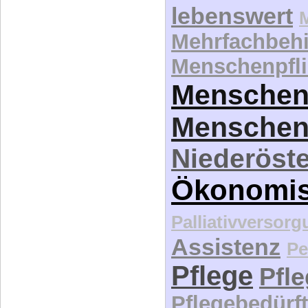
lebenswert
Mehrfachbeh
Menschenpfli
Menschen
Menschen
Niederöste
Ökonomi
Palliativversor
Assistenz
Pe
Pflege
Pfl
Pflegebedürft