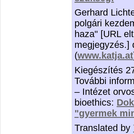
Gerhard Licht
polgári kezd
haza" [URL elt
megjegyzés.] 
(
www.katja.at
Kiegészítés 2
További infor
– Intézet orvo
bioethics:
Dok
"gyermek min
Translated by