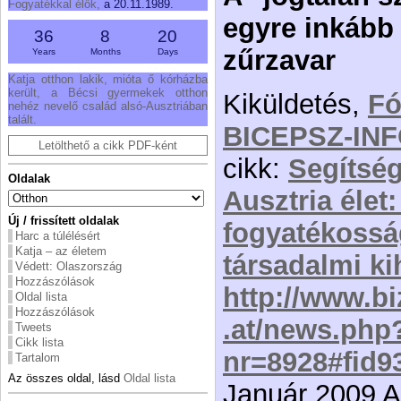
Fogyatékkal élők,
a 20.11.1989.
egyre inkább 
36
8
20
zűrzavar
Years
Months
Days
Katja otthon lakik, mióta ő kórházba
került, a Bécsi gyermekek otthon
Kiküldetés,
F
nehéz nevelő család alsó-Ausztriában
talált.
BICEPSZ-IN
Letölthető a cikk PDF-ként
cikk:
Segítsé
Oldalak
Ausztria élet:
Új / frissített oldalak
fogyatékossá
Harc a túlélésért
Katja – az életem
társadalmi ki
Védett: Olaszország
Hozzászólások
http://www.bi
Oldal lista
Hozzászólások
.at/news.php
Tweets
Cikk lista
nr=8928#fid9
Tartalom
Az összes oldal, lásd
Oldal lista
Január 2009 A