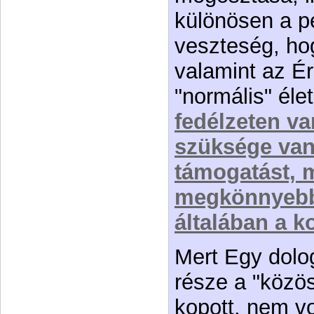
különösen a p
veszteség, hog
valamint az Ér
"normális" éle
fedélzeten v
szüksége van-
támogatást, 
megkönnyebb
általában a 
Mert Egy dolog
része a "közös
kopott, nem vo