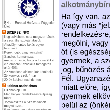
alkotmánybír
Ha így van, a
ENIL – Európai Hálózat a Független
(vagy más "jel
Élet
rendelkezésre
BICEPSZ-INFO
Kogler/Hebein: ne a megszorítások,
a szociális szolgáltatások
megölni, vagy
Akadálymentes lakás egyre
fontosabb
őt (is egészsé
Kerék fogót vagy vontatni?
Sandler: kormányzati
gyermek, a sz
megszorítások, hogy a fogyatékkal
élő emberek szociális támogatás
jog, bűnözés á
akár 40%
Az American airlines kár körülbelül
25 kerekes szék / nap
Fél. Ugyanazér
20 év kobinet-nachrichten
miatt előre, í
kobinet-nachrichten
Pillanatkép 118
gyermek elköv
Még helyek rendelkezésre ifjúsági
tábor
Jogválasztás a Szász-Anhalt
belül az (önk
megváltozott
Egy ünnep, egy olyan országban,