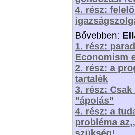
4. rész: felel
igazságszolgá
Bővebben:
El
1. rész: para
Economism e
2. rész: a pr
tartalék
3. rész: Csak
"ápolás"
4. rész: a tud
probléma az,
szükség!