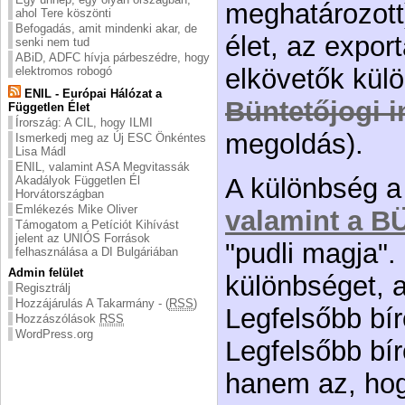
meghatározott)
ahol Tere köszönti
Befogadás, amit mindenki akar, de
élet, az exportá
senki nem tud
ABiD, ADFC hívja párbeszédre, hogy
elkövetők kül
elektromos robogó
ENIL - Európai Hálózat a
Büntetőjogi 
Független Élet
Írország: A CIL, hogy ILMI
megoldás).
Ismerkedj meg az Új ESC Önkéntes
Lisa Mádl
ENIL, valamint ASA Megvitassák
A különbség 
Akadályok Független Él
Horvátországban
Emlékezés Mike Oliver
valamint a 
Támogatom a Petíciót Kihívást
jelent az UNIÓS Források
"pudli magja".
felhasználása a DI Bulgáriában
Admin felület
különbséget, 
Regisztrálj
Hozzájárulás A Takarmány - (
RSS
)
Legfelsőbb bír
Hozzászólások
RSS
WordPress.org
Legfelsőbb bí
hanem az, hog