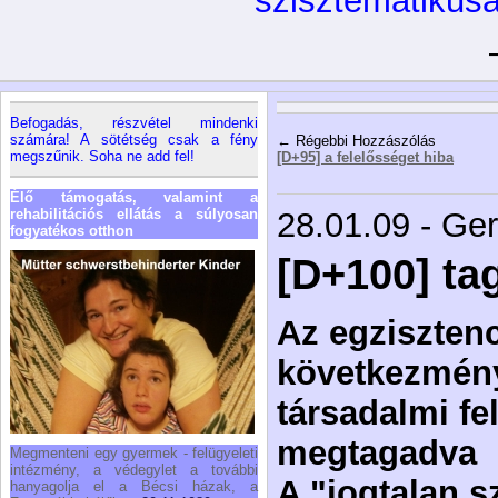
szisztematikus
Befogadás, részvétel mindenki
számára! A sötétség csak a fény
← Régebbi Hozzászólás
megszűnik. Soha ne add fel!
[D+95] a felelősséget hiba
Élő támogatás, valamint a
rehabilitációs ellátás a súlyosan
28.01.09 - Ge
fogyatékos otthon
[D+100] ta
Az egzisztenc
következmény
társadalmi fe
megtagadva
Megmenteni egy gyermek - felügyeleti
intézmény, a védegylet a további
A "jogtalan s
hanyagolja el a Bécsi házak, a