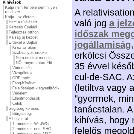
Kihívások
Katja nem fér bele semmilyen
A relativisati
rendszer
Katja - az életem
való jog
a jel
Harc a túlélésért
Keresés Családi
időszak mego
Fejlesztés otthon
Válság új kezdet
jogállamiság,
Érdekel a Bajban
Ki ez az alom
erkölcsi Össz
Szabványok érdekel
Nem érdekel rendelet
NÖ iránymutatás Élő
35 évvel későb
Vádemelés
Vizsgálatok
cul-de-SAC. A
ORF-topic
Fang-Kísérlet
(letiltva vagy
Felelősséget kiegyenlítődik
Védelem
"gyermek, mint
Ellentmondások
Célok
tanácstalan. A
Segítség keresés
Sürgősségi
kihívás, hogy 
A helyes út
1. módszer: Wr JWG
felelős megol
2. módszer: nem SHG
3. módszer: nem MSG