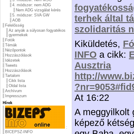
fogyatékossá
4. módszer: nem ADG
Nem ADG vizsgálat kérés
5. módszer: SVA GW
terhek által 
AOB
Felelősség
szolidaritás 
Az anyák a súlyosan fogyatékos
gyermekek
Fotók
Kiküldetés,
F
Témák
Nézőpontok
INFO
a cikk:
Hozzászólások
Idézetek
Ausztria
Tweets
Hozzászólások
http://www.bi
Tartalom
Cikk lista
?nr=9053#fid
Oldal lista
Archívum
At 16:22
Impresszum
Hírek
A meggyilkolt 
képező kétség 
:
egy Baba, egy 
BICEPSZ-INFO