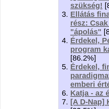
szükség!
[
Ellátás fi
rész: Csak
"ápolás"
[
Érdekel, P
program ka
[86.2%]
Érdekel, fi
paradigma
emberi ért
Katja - az 
[A D-Nap] 