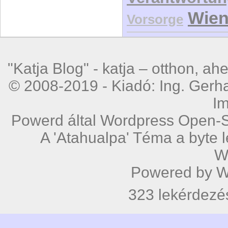
Wie
Vorsorge
"Katja Blog" -
katja – otthon, ah
© 2008-2019 - Kiadó: Ing. Gerha
I
Powerd által
Wordpress
Open-S
A 'Atahualpa' Téma a byte 
W
Powered by
W
323 lekérdezé