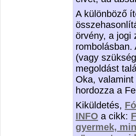
A különböző ít
összehasonlítá
örvény, a jogi 
rombolásban. A
(vagy szükség
megoldást talá
Oka, valamint
hordozza a Fe
Kiküldetés,
F
INFO
a cikk:
F
gyermek, min