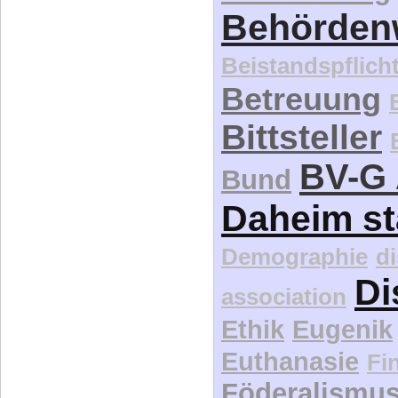
Behördenw
Beistandspflich
Betreuung
Bittsteller
BV-G 
Bund
Daheim st
Demographie
d
Di
association
Ethik
Eugenik
Euthanasie
Fi
Föderalismu