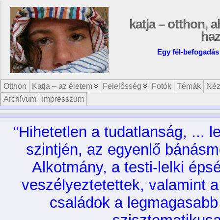
katja – otthon, a
ha
Egy fél-befogadás 
Otthon
Katja – az életem
Felelősség
Fotók
Témák
Néz
Archívum
Impresszum
"Hihetetlen a tudatlanság, ... 
szintjén, az egyenlő bánásmó
Alkotmány, a testi-lelki ép
veszélyeztetettek, valamint 
családok a legmagasabb 