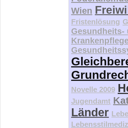
Freiwi
Wien
Fristenlösung
G
Gesundheits-
Krankenpfleg
Gesundheitss
Gleichber
Grundrec
H
Novelle 2009
Kat
Jugendamt
Länder
Lebe
Lebensstilmediz