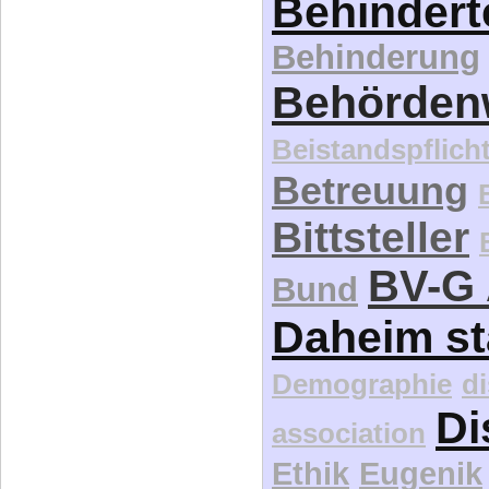
Behindert
Behinderung
Behördenw
Beistandspflich
Betreuung
Bittsteller
BV-G 
Bund
Daheim st
Demographie
d
Di
association
Ethik
Eugenik