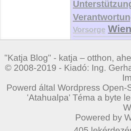
Unterstützun
Verantwortu
Wie
Vorsorge
"Katja Blog" -
katja – otthon, ah
© 2008-2019 - Kiadó: Ing. Gerha
I
Powerd által
Wordpress
Open-S
'Atahualpa' Téma a byte l
W
Powered by
W
405 lekérdezé