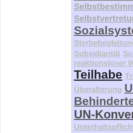
Selbstbestim
Selbstvertret
Sozialsys
Sterbebegleitun
Subsidiarität
Su
reaktionsloser
Teilhabe
Tr
U
Überalterung
Behindert
UN-Konve
Unterhaltspflich