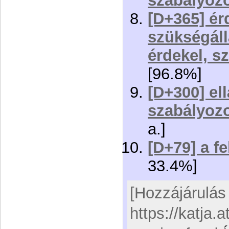
szabályozo
[D+365] érd
szükségáll
érdekel, s
[96.8%]
[D+300] ell
szabályozo
a.]
[D+79] a f
33.4%]
[Hozzájárulás 
https://katja.