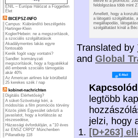
illetve ki a promóció. 20
feldolgozása több mint 2
ENIL – Európai Hálózat a Független
Élet
Amellett, hogy a konzult
a látogató szolgáltatás, a
BICEPSZ-INFO
megállapodás, látogatáso
Campus: Kiábrándító beszélgetés
szolgáltatást kínál a Béc
Hartinger-Klein
Kogler/Hebein: ne a megszorítások,
a szociális szolgáltatások
Akadálymentes lakás egyre
Translated by
fontosabb
Kerék fogót vagy vontatni?
and
Global Tr
Sandler: kormányzati
megszorítások, hogy a fogyatékkal
élő emberek szociális támogatás
akár 40%
Az American airlines kár körülbelül
25 kerekes szék / nap
Kapcsolód
kobinet-nachrichten
Digitális Elérhetőség?
legtöbb ka
A süket-Szövetségi kéri, a
módosítás a film promóciós törvény
hozzászólás
Közös jóléti Egyesület üdvözli a
javaslatot, hogy a korlátozás az
jelzi, hogy
részesedése,
Házassági évfordulóján, a "10 éves
[D+263] ell
az ENSZ CRPD" Münchenben
Pillanatkép 118