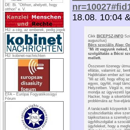
nr=10027#fid
DE: Bi. "Otthon, ahelyett, hogy
otthon" e. V.
18.08. 10:04 
HU: a cég, az emberek, pedig jogok
Cikk
BICEPSZ-INFO
Szö
augusztus)
Bécs szociális Alap: Op
"Mi itt vagyunk neked, 
szolgáltatás a Bécsi sz
HU: kobinet-nachrichten
mellett.
Összesen tizenegy útmut
ellátás, valamint az, be
Hajléktalan ember azt ta
"Mi az idő, hogy elfog a
egyes, ügyfél, majd támo
Helyzetben. Végül is, m
mondja az ügyvezető Igaz
EFA – Európai Fogyatékosügyi
Hacker, hogy a sikertörté
Fórum
problémáira az fsw-eljárá
A tanácsadó központok l
szubszidiaritás elve szer
tájékoztassa a személyze
ügyfélszolgálat a szociá
ügyfeleket, hogy a megfe