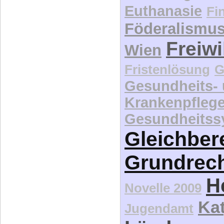
Euthanasie
Fi
Föderalismu
Freiwi
Wien
Fristenlösung
G
Gesundheits-
Krankenpfleg
Gesundheitss
Gleichber
Grundrec
H
Novelle 2009
Kat
Jugendamt