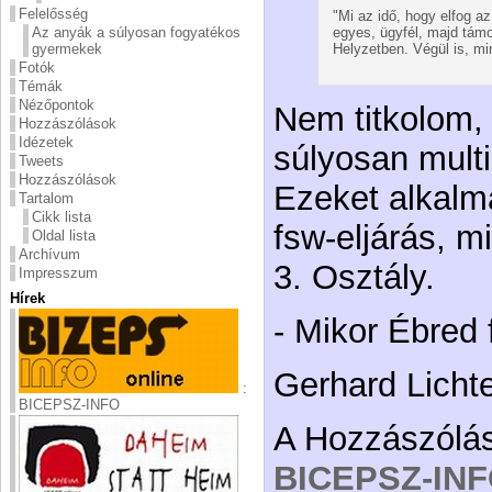
Felelősség
"Mi az idő, hogy elfog a
egyes, ügyfél, majd támo
Az anyák a súlyosan fogyatékos
Helyzetben. Végül is, m
gyermekek
Fotók
Témák
Nézőpontok
Nem titkolom,
Hozzászólások
Idézetek
súlyosan mult
Tweets
Hozzászólások
Ezeket alkalm
Tartalom
Cikk lista
fsw-eljárás, m
Oldal lista
Archívum
3. Osztály.
Impresszum
Hírek
- Mikor Ébred 
Gerhard Licht
:
BICEPSZ-INFO
A Hozzászólá
BICEPSZ-IN