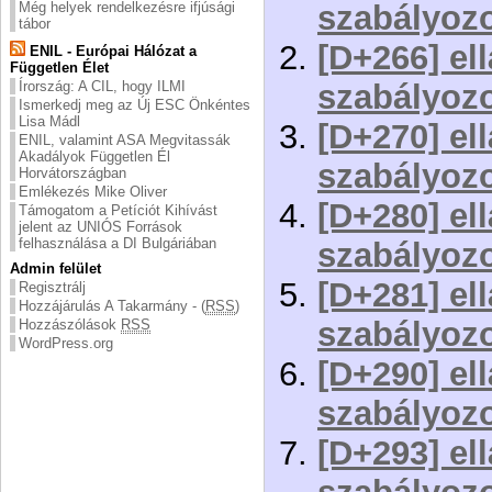
Még helyek rendelkezésre ifjúsági
szabályozo
tábor
[D+266] ell
ENIL - Európai Hálózat a
Független Élet
Írország: A CIL, hogy ILMI
szabályozo
Ismerkedj meg az Új ESC Önkéntes
Lisa Mádl
[D+270] ell
ENIL, valamint ASA Megvitassák
Akadályok Független Él
szabályozo
Horvátországban
Emlékezés Mike Oliver
[D+280] ell
Támogatom a Petíciót Kihívást
jelent az UNIÓS Források
felhasználása a DI Bulgáriában
szabályozo
Admin felület
[D+281] ell
Regisztrálj
Hozzájárulás A Takarmány - (
RSS
)
szabályozo
Hozzászólások
RSS
WordPress.org
[D+290] ell
szabályozo
[D+293] ell