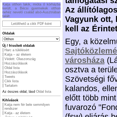
támogatási sz
Katja otthon lakik, mióta ő kórházba
Az állítólago
került, a Bécsi gyermekek otthon
nehéz nevelő család alsó-Ausztriában
talált.
Vagyunk ott, 
Letölthető a cikk PDF-ként
kell az Érinte
Oldalak
Egy, a közelm
Új / frissített oldalak
Sajtóközlemé
Harc a túlélésért
Katja – az életem
városháza
(Lá
Védett: Olaszország
Hozzászólások
osztva a terül
Oldal lista
Hozzászólások
Szövetségi fő
Tweets
Cikk lista
Tartalom
kalandos, el
Az összes oldal, lásd
Oldal lista
előtt több mint
Kihívások
fuvarozó "Fon
Katja nem fér bele semmilyen
rendszer
Katja - az életem
(fsw) eljárás 