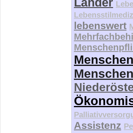
Länder
Lebe
Lebensstilmediz
lebenswert
Mehrfachbeh
Menschenpfli
Menschen
Menschen
Niederöste
Ökonomi
Palliativversor
Assistenz
Pe