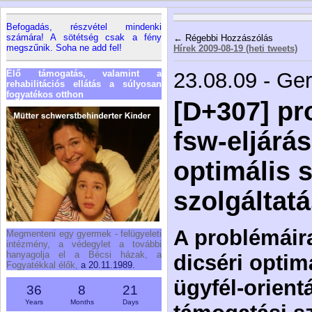
Befogadás, részvétel mindenki
számára! A sötétség csak a fény
← Régebbi Hozzászólás
megszűnik. Soha ne add fel!
Hírek 2009-08-19 (heti tweets)
Élő támogatás, valamint a
23.08.09 - Ge
rehabilitációs ellátás a súlyosan
fogyatékos otthon
[D+307] pr
fsw-eljárá
optimális s
szolgáltat
A problémáira
Megmenteni egy gyermek - felügyeleti
intézmény, a védegylet a további
hanyagolja el a Bécsi házak, a
dicséri optim
Fogyatékkal élők,
a 20.11.1989.
ügyfél-orient
36
8
21
Years
Months
Days