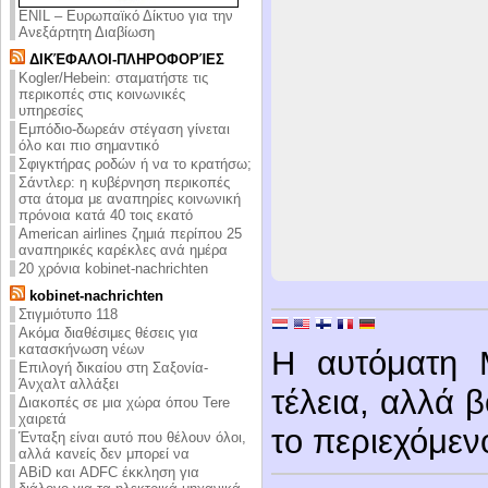
ENIL – Ευρωπαϊκό Δίκτυο για την
Ανεξάρτητη Διαβίωση
ΔΙΚΈΦΑΛΟΙ-ΠΛΗΡΟΦΟΡΊΕΣ
Kogler/Hebein: σταματήστε τις
περικοπές στις κοινωνικές
υπηρεσίες
Εμπόδιο-δωρεάν στέγαση γίνεται
όλο και πιο σημαντικό
Σφιγκτήρας ροδών ή να το κρατήσω;
Σάντλερ: η κυβέρνηση περικοπές
στα άτομα με αναπηρίες κοινωνική
πρόνοια κατά 40 τοις εκατό
American airlines ζημιά περίπου 25
αναπηρικές καρέκλες ανά ημέρα
20 χρόνια kobinet-nachrichten
kobinet-nachrichten
Στιγμιότυπο 118
Ακόμα διαθέσιμες θέσεις για
κατασκήνωση νέων
Η αυτόματη 
Επιλογή δικαίου στη Σαξονία-
Άνχαλτ αλλάξει
τέλεια, αλλά 
Διακοπές σε μια χώρα όπου Tere
χαιρετά
το περιεχόμεν
Ένταξη είναι αυτό που θέλουν όλοι,
αλλά κανείς δεν μπορεί να
ABiD και ADFC έκκληση για