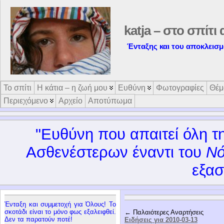
katja – στο σπίτι 
Ένταξης και του αποκλεισμο
Το σπίτι
Η κάτια – η ζωή μου
Ευθύνη
Φωτογραφίες
Θέμ
Περιεχόμενο
Αρχείο
Αποτύπωμα
"Ευθύνη που απαιτεί όλη τη
Ασθενέστερων έναντι του
Νό
εξασ
Ένταξη και συμμετοχή για Όλους! Το
σκοτάδι είναι το μόνο φως εξαλειφθεί.
← Παλαιότερες Αναρτήσεις
Δεν τα παρατούν ποτέ!
Ειδήσεις για 2010-03-13