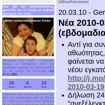
(εβδομαδιαία tweets)
Live aid και αποκατάστασης,
φροντίδα για τα άτομα με σοβαρή
20.03.10 - Ge
αναπηρία στο σπίτι
Νέα 2010-0
(εβδομαδια
Αντί για σ
αθωότητας, 
φαίνεται να
Διάσωσης ένα παιδί - επιμέλεια
ίδρυμα, η διατήρηση από την
περαιτέρω αμέλεια στη Βιέννη σπίτια
νέου εγκατ
για τα άτομα με Αναπηρία
στις
20.11.1989.
http://j.mp
36
8
18
2010-03-19
Years
Months
Days
Δήλωση 24:
Katja σπίτι του τη ζωή, από τότε που
ήταν στο νοσοκομείο από την Βιέννη
στο σπίτι των παιδιών είναι δύσκολο
"ανεξέλεγκ
σε μια ανάδοχη οικογένεια στην κάτω