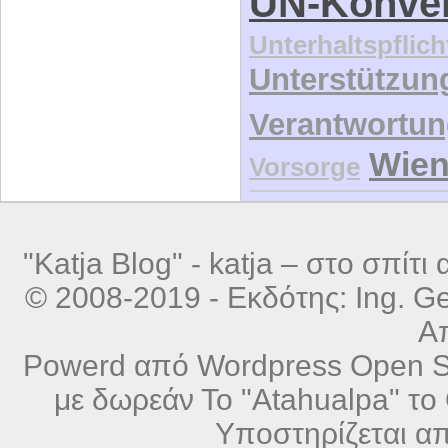
UN-Konve
Unterhaltspflich
Unterstützun
Verantwortu
Wie
Vorsorge
"Katja Blog" -
katja – στο σπίτι α
© 2008-2019 - Εκδότης: Ing. Ger
Α
Powerd από
Wordpress
Open So
με δωρεάν
Το "Atahualpa" το 
Υποστηρίζεται α