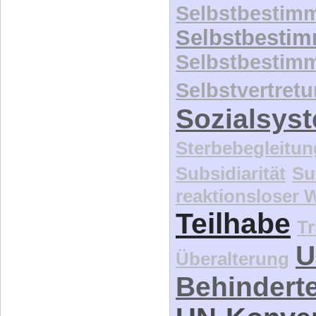
Selbstbestim
Selbstbesti
Selbstbestim
Selbstvertret
Sozialsys
Sterbebegleitun
Subsidiarität
Su
reaktionsloser
Teilhabe
Tr
U
Überalterung
Behindert