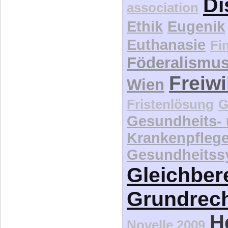
Di
association
Ethik
Eugenik
Euthanasie
Fi
Föderalismu
Freiwi
Wien
Fristenlösung
G
Gesundheits-
Krankenpfleg
Gesundheitss
Gleichber
Grundrec
H
Novelle 2009