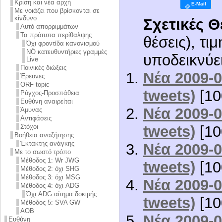
Κρίση και νέα αρχή
Με νοιάζει που βρίσκονται σε
κίνδυνο
Σχετικές Θ
Αυτό απορριμμάτων
Τα πρότυπα περίθαλψης
θέσεις), τι
Όχι φροντίδα κανονισμού
NÖ κατευθυντήριες γραμμές
υποδεικνύει
Live
Ποινικές διώξεις
Νέα 2009-0
Έρευνες
ORF-topic
tweets)
[10
Ρύγχος-Προσπάθεια
Ευθύνη αναιρείται
Νέα 2009-0
Άμυνας
Αντιφάσεις
tweets)
[10
Στόχοι
Βοήθεια αναζήτησης
Έκτακτης ανάγκης
Νέα 2009-0
Με το σωστό τρόπο
Μέθοδος 1: Wr JWG
tweets)
[10
Μέθοδος 2: όχι SHG
Μέθοδος 3: όχι MSG
Νέα 2009-0
Μέθοδος 4: όχι ADG
Όχι ADG αίτημα δοκιμής
tweets)
[10
Μέθοδος 5: SVA GW
AOB
Νέα 2009-0
Ευθύνη