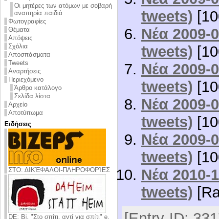
Οι μητέρες των ατόμων με σοβαρή
tweets)
[10
αναπηρία παιδιά
Φωτογραφίες
Νέα 2009-0
Θέματα
Απόψεις
Σχόλια
tweets)
[10
Αποσπάσματα
Tweets
Νέα 2009-0
Αναρτήσεις
Περιεχόμενο
tweets)
[10
Άρθρο κατάλογο
Σελίδα λίστα
Νέα 2009-0
Αρχείο
Αποτύπωμα
tweets)
[10
Ειδήσεις
Νέα 2009-0
tweets)
[10
Νέα 2010-1
ΣΤΟ: ΔΙΚΈΦΑΛΟΙ-ΠΛΗΡΟΦΟΡΊΕΣ
tweets)
[Ra
[Entry-ID: 331
DE: Bi. "Στο σπίτι, αντί για σπίτι" e.