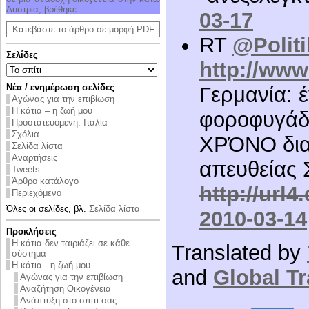
Αυστρία, βρέθηκε.
03-17
Κατεβάστε το άρθρο σε μορφή PDF
RT
@Polit
Σελίδες
http://www
Νέα / ενημέρωση σελίδες
Γερμανία: 
Αγώνας για την επιβίωση
Η κάτια – η ζωή μου
φοροφυγάδε
Προστατευόμενη: Ιταλία
Σχόλια
ΧΡΌΝΟ δια
Σελίδα λίστα
Αναρτήσεις
απευθεία
Tweets
Άρθρο κατάλογο
http://url
Περιεχόμενο
Όλες οι σελίδες, βλ.
Σελίδα λίστα
2010-03-14
Προκλήσεις
Η κάτια δεν ταιριάζει σε κάθε
Translated by
σύστημα
Η κάτια - η ζωή μου
and
Global Tr
Αγώνας για την επιβίωση
Αναζήτηση Οικογένεια
Ανάπτυξη στο σπίτι σας