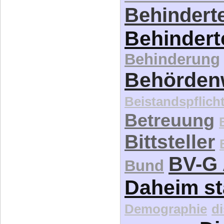
Behinderte
Behindert
Behinderung
Behördenw
Beistandspflich
Betreuung
Bittsteller
BV-G 
Bund
Daheim st
Demographie
d