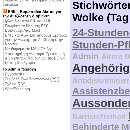
διάλογο για τα ηλεκτρικά μηχανικά
Stichwörter
δίκυκλα
ENIL - Ευρωπαϊκό Δίκτυο για
Wolke (Tag
την Ανεξάρτητη Διαβίωση
Ιρλανδία: Από CIL να ILMI
Γνωρίστε το Νέο μας ESC
24-Stunden
Εθελοντής Λίζα Madl
ENIL και ASA Συζητήσουμε Εμπόδια
για την Ανεξάρτητη Διαβίωση στην
Stunden-Pf
Κροατία
Να Θυμόμαστε Μάικ Όλιβερ
Υποστήριξη η Αναφορά Προκλητική
Admin
Ältere 
η Χρήση των Κονδυλίων της ΕΕ για
DI στη Βουλγαρία
Angehörig
Το Admin περιοχή
Εγγραφείτε
Antidiskriminie
Συμβολή Των Ζωοτροφών (
RSS
)
Σχόλια
RSS
Assistenzbe
WordPress.org
Aussonde
Barrierefreiheit
Behinderte 