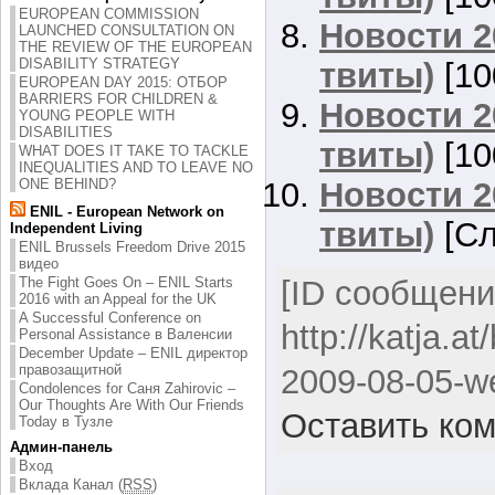
EUROPEAN COMMISSION
Новости 2
LAUNCHED CONSULTATION ON
THE REVIEW OF THE EUROPEAN
DISABILITY STRATEGY
твиты)
[10
EUROPEAN DAY 2015: ОТБОР
BARRIERS FOR CHILDREN &
Новости 2
YOUNG PEOPLE WITH
DISABILITIES
твиты)
[10
WHAT DOES IT TAKE TO TACKLE
INEQUALITIES AND TO LEAVE NO
Новости 2
ONE BEHIND?
ENIL - European Network on
твиты)
[Сл
Independent Living
ENIL Brussels Freedom Drive 2015
видео
[ID сообщени
The Fight Goes On – ENIL Starts
2016 with an Appeal for the UK
A Successful Conference on
http://katja.a
Personal Assistance в Валенсии
December Update – ENIL директор
правозащитной
2009-08-05-we
Condolences for Саня Zahirovic –
Our Thoughts Are With Our Friends
Оставить ко
Today в Тузле
Админ-панель
Вход
Вклада Канал (
RSS
)