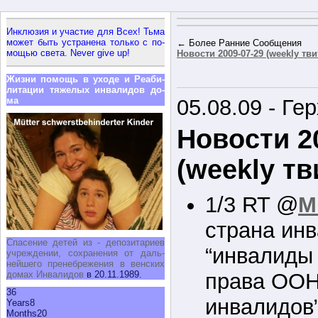
Ин­клю­зия и уча­стие для Всех! Тьма
мо­жет быть устра­не­на толь­ко с по­
← Более Ранние Сообщения
мо­щью све­та. Never give up!
Новости 2009-07-29 (weekly тв
Жиз­ни по­мощь в ухо­де и Ре­а­би­
ли­та­ции тя­же­лых ин­ва­ли­дов до­
ма
05.08.09 - Ге
Новости 2
(weekly тв
1/3 RT @
M
страна инв
Спа­се­ние де­тей из - де­по­зи­та­ри­ев
“инвалиды
учре­жде­нии, со­хра­не­ния от даль­
ней­ше­го пре­не­бре­же­ния в вен­ских
до­мах Ин­ва­ли­дов
в 20.11.1989.
права ООН
36
инвалидов”
Years
8
Months
20