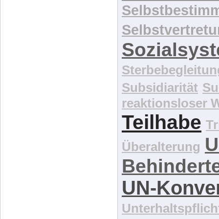
Selbstbestim
Selbstvertret
Sozialsys
Sterbebegleitun
Subsidiarität
Su
reaktionsloser
Teilhabe
Tr
U
Überalterung
Behindert
UN-Konve
Unterhaltspflich