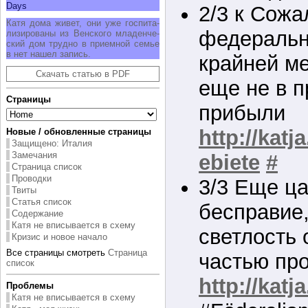
Days
2/3 к Сожа
Ка­тя до­ма жи­вет, они уже гос­пи­та­
федеральн
ли­зи­ро­ва­ны из Вен­ско­го мла­ден­че­
ский дом труд­но в при­ем­ной се­мье
в нет на­шел за­пись.
крайней ме
Скачать статью в PDF
еще не в п
Страницы
прибыли
http://katj
Новые / обновленные страницы
Защищено: Италия
Замечания
ebiete
#
Страница список
Проводки
3/3 Еще ц
Твиты
Статья список
бесправие
Содержание
Катя не вписывается в схему
светлость
Кризис и новое начало
Все страницы смотреть
Страница
частью про
список
http://katj
Проблемы
Катя не вписывается в схему