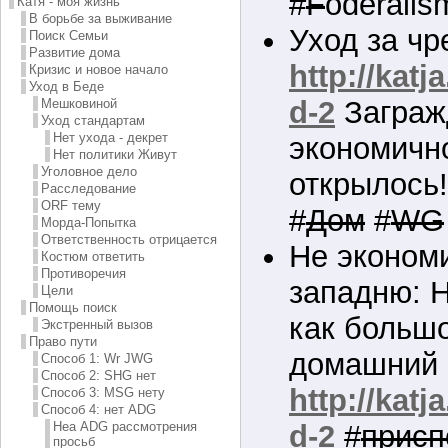
#
F
öderali
Катя - моя жизнь
В борьбе за выживание
Уход за чр
Поиск Семьи
Развитие дома
http://katj
Кризис и новое начало
Уход в Беде
d-2
Заграж
Мешковиной
Уход стандартам
Нет ухода - декрет
экономичн
Нет политики Живут
Уголовное дело
открылось!
Расследование
ORF тему
#
Дом
#
WG
Морда-Попытка
Ответственность отрицается
Не эконом
Костюм ответить
Противоречия
западню: Н
Цели
Помощь поиск
как больш
Экстренный вызов
Право пути
домашний 
Способ 1: Wr JWG
Способ 2: SHG нет
http://katj
Способ 3: MSG нету
Способ 4: нет ADG
Неа ADG рассмотрения
d-2
#
присп
просьб