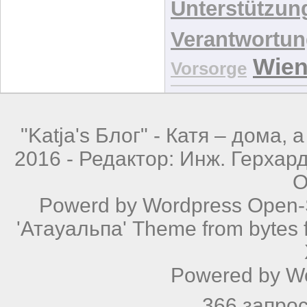
Unterstützun
Verantwortu
Wie
Vorsorge
"Katja's Блог" -
Катя – дома, а
2016 - Редактор: Инж. Герхар
О
Powerd by
Wordpress
Open-S
'Атауальпа' Theme from bytes f
Powered by
W
366 запрос