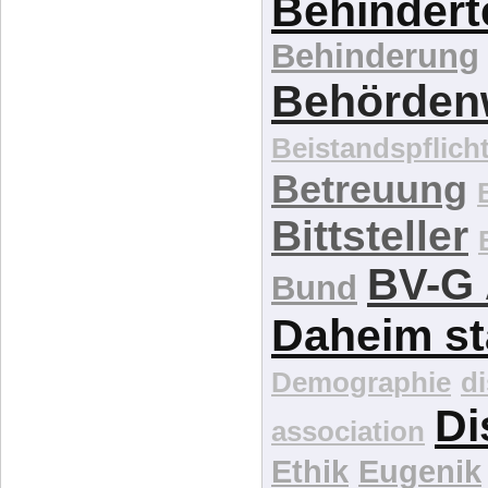
Behindert
Behinderung
Behördenw
Beistandspflich
Betreuung
Bittsteller
BV-G 
Bund
Daheim st
Demographie
d
Di
association
Ethik
Eugenik