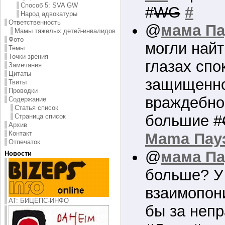
Способ 5: SVA GW
#
WG
#
Народ адвокатуры
Ответственность
@
мама Па
Мамы тяжелых детей-инвалидов
Фото
могли най
Темы
Точки зрения
глазах спо
Замечания
Цитаты
защищенно
Твиты
Проводки
враждебно
Содержание
Статья список
большие #
Страница список
Архив
Контакт
Mama Пау
Отпечаток
@
мама Па
Новости
больше? У
взаимопон
AT: БИЦЕПС-ИНФО
бы за непр