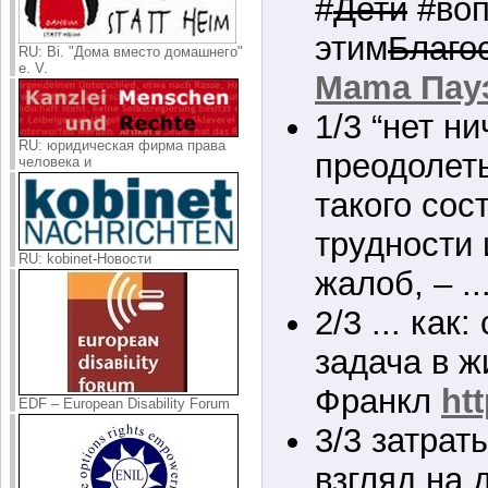
#
Дети
#воп
этим
Благо
RU: Bi. "Дома вместо домашнего"
e. V.
Mama Пау
1/3 “нет ни
RU: юридическая фирма права
преодолет
человека и
такого сос
трудности 
RU: kobinet-Новости
жалоб, – ..
2/3 ... как
задача в ж
Франкл
htt
EDF – European Disability Forum
3/3 затрат
взгляд на 