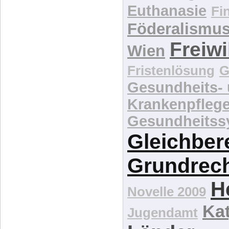
Euthanasie
Fi
Föderalismu
Freiwi
Wien
Fristenlösung
G
Gesundheits-
Krankenpfleg
Gesundheitss
Gleichber
Grundrec
H
Novelle 2009
Kat
Jugendamt