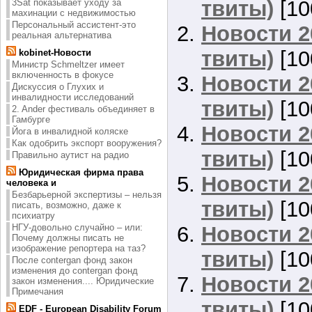
твиты)
[10
3Sat показывает уходу за
махинации с недвижимостью
Персональный ассистент-это
Новости 2
реальная альтернатива
твиты)
[10
kobinet-Новости
Министр Schmeltzer имеет
включенность в фокусе
Новости 2
Дискуссия о Глухих и
инвалидности исследований
твиты)
[10
2. Ander фестиваль объединяет в
Гамбурге
Новости 2
Йога в инвалидной коляске
Как одобрить экспорт вооружения?
твиты)
[10
Правильно аутист на радио
Юридическая фирма права
Новости 2
человека и
Безбарьерной экспертизы – нельзя
твиты)
[10
писать, возможно, даже к
психиатру
Новости 2
НГУ-довольно случайно – или:
Почему должны писать не
изображение репортера на таз?
твиты)
[10
После contergan фонд закон
изменения до contergan фонд
Новости 2
закон изменения.... Юридические
Примечания
твиты)
[10
EDF - European Disability Forum