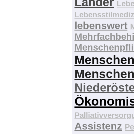
Länder
Lebe
Lebensstilmediz
lebenswert
Mehrfachbeh
Menschenpfli
Menschen
Menschen
Niederöste
Ökonomi
Palliativversor
Assistenz
Pe