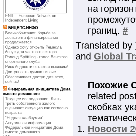
на горизон
ENIL – European Network on
промежуто
Independent Living
границ.
#
БИЦЕПС-ИНФО
Великобритания: борьба за
ассистента финансирование
продолжается
Translated by
Однако хочу открыть Ремесла
бонус для частного сектора
and
Global Tr
Роланд Spöttling - голос Венского
спортивного клуба
Риск бедности остается высоким!
Доступность думают иначе
Обеспечивает доступ для всех,
сейчас!
Похожие 
Федеральная инициатива Дома
related pos
вместо домашнего
Текущее исследование: Лишь
треть собственного жилого
скобках ук
оценивает ситуацию как согласно
возраста
тематическ
"Неделя слабоумия"
Актуальная информация
Новости 2
Федеральной инициативе Дома
вместо домашнего