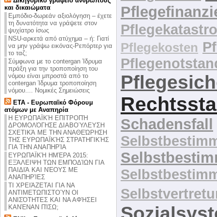
Δικηγορικό γραφείο ανθρώπους
Pflegefinanz
και δικαιώματα
Εμπόδιο-δωρεάν αξιολόγηση – έχετε
τη δυνατότητα να γράψετε στον
Pflegekatastr
ψυχίατρο ίσως
NSU-αρκετά από ατύχημα – ή: Γιατί
P
Pflegekosten
να μην γράψω εικόνας-Ρεπόρτερ για
το ταζ;
Pflegenotstan
Σύμφωνα με το contergan Ίδρυμα
πράξη για την τροποποίηση του
Pflegesic
νόμου είναι μπροστά από το
contergan Ίδρυμα τροποποίηση
νόμου.... Νομικές Σημειώσεις
Rechtssta
ΕΤΑ - Ευρωπαϊκό Φόρουμ
ατόμων με Αναπηρία
Η ΕΥΡΩΠΑΪΚΉ ΕΠΙΤΡΟΠΉ
Schadensfall
ΔΡΟΜΟΛΌΓΗΣΕ ΔΙΑΒΟΎΛΕΥΣΗ
ΣΧΕΤΙΚΆ ΜΕ ΤΗΝ ΑΝΑΘΕΏΡΗΣΗ
Selbstbestim
ΤΗΣ ΕΥΡΩΠΑΪΚΉΣ ΣΤΡΑΤΗΓΙΚΉΣ
ΓΙΑ ΤΗΝ ΑΝΑΠΗΡΊΑ
Selbstbesti
ΕΥΡΩΠΑΪΚΉ ΗΜΈΡΑ 2015:
ΕΞΆΛΕΙΨΗ ΤΩΝ ΕΜΠΟΔΊΩΝ ΓΙΑ
ΠΑΙΔΙΆ ΚΑΙ ΝΈΟΥΣ ΜΕ
Selbstbestim
ΑΝΑΠΗΡΊΕΣ
ΤΙ ΧΡΕΙΆΖΕΤΑΙ ΓΙΑ ΝΑ
Selbstvertret
ΑΝΤΙΜΕΤΩΠΙΣΤΟΎΝ ΟΙ
ΑΝΙΣΌΤΗΤΕΣ ΚΑΙ ΝΑ ΑΦΉΣΕΙ
Sozialsys
ΚΑΝΈΝΑΝ ΠΊΣΩ;