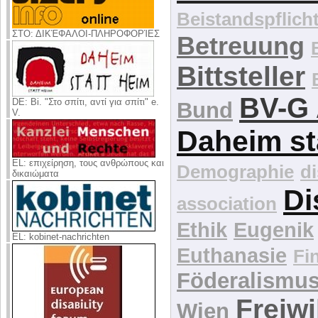
Beistandspflich
ΣΤΟ: ΔΙΚΈΦΑΛΟΙ-ΠΛΗΡΟΦΟΡΊΕΣ
Betreuung
Bittsteller
BV-G 
DE: Bi. "Στο σπίτι, αντί για σπίτι" e.
Bund
V.
Daheim st
EL: επιχείρηση, τους ανθρώπους και
Demographie
d
δικαιώματα
Di
association
Ethik
Eugenik
EL: kobinet-nachrichten
Euthanasie
Fi
Föderalismu
Freiwi
Wien