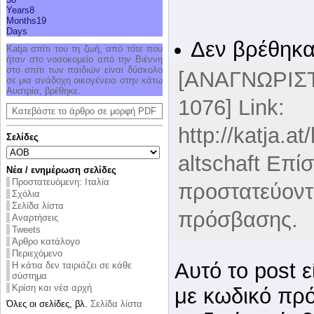
Years
8
Months
19
Days
Δεν βρέθηκαν
Katja σπί­τι του τη ζωή, από τό­τε που
ήταν στο νο­σο­κο­μείο από την Βιέν­νη
στο σπί­τι των παι­διών εί­ναι δύ­σκο­λο
[ΑΝΑΓΝΩΡΙΣΤ
σε μια ανά­δο­χη οι­κο­γέ­νεια στην κά­τω
Αυ­στρία, βρέ­θη­κε.
1076] Link:
Κατεβάστε το άρθρο σε μορφή PDF
http://katja.a
Σελίδες
altschaft Επί
Νέα / ενημέρωση σελίδες
Προστατευόμενη: Ιταλία
προστατεύοντ
Σχόλια
Σελίδα λίστα
πρόσβασης.
Αναρτήσεις
Tweets
Άρθρο κατάλογο
Περιεχόμενο
Αυτό το post 
Η κάτια δεν ταιριάζει σε κάθε
σύστημα
Κρίση και νέα αρχή
με κωδικό πρό
Όλες οι σελίδες, βλ.
Σελίδα λίστα