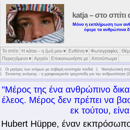
katja – στο σπίτι 
Μόνο η εκπλήρωση των αν
έφερε τα ανθρώπινα δ
Το σπίτι
Η κάτια – η ζωή μου
Ευθύνη
Φωτογραφίες
Θέμ
Περιεχόμενο
Αρχείο
Επικοινωνήστε με
Αποτύπωμα
Οι μητέρες των ατόμων με σοβαρή αναπηρία παιδιά
Νοσηλευτική στη
Έκτακτης ανάγκης – η γραφειοκρατία τροχοπέδη για την ανθρωπότητα (2
"Μέ­ρος της ένα αν­θρώ­πι­νο δι­καί
έλε­ος. Μέ­ρος δεν πρέ­πει να βα­σί­
εκ τού­του, εί­ν
Hubert Hüppe, έναν εκ­πρό­σω­πο 