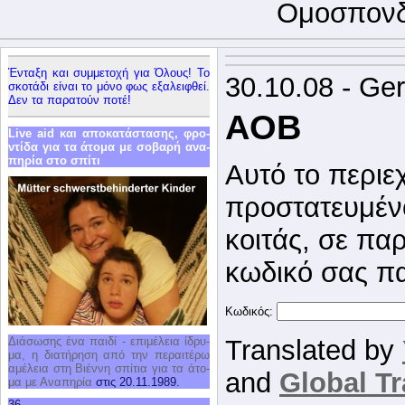
Ομο­σπον­δ
Έντα­ξη και συμ­με­το­χή για Όλους! Το
30.10.08 - Ge
σκο­τά­δι εί­ναι το μό­νο φως εξα­λει­φθεί.
Δεν τα πα­ρα­τούν πο­τέ!
AOB
Live aid και απο­κα­τά­στα­σης, φρο­
ντί­δα για τα άτο­μα με σο­βα­ρή ανα­
πη­ρία στο σπί­τι
Αυτό το περιε
προστατευμένο
κοιτάς, σε πα
κωδικό σας π
Κωδικός:
Translated by
Διά­σω­σης ένα παι­δί - επι­μέ­λεια ίδρυ­
μα, η δια­τή­ρη­ση από την πε­ραι­τέ­ρω
αμέ­λεια στη Βιέν­νη σπί­τια για τα άτο­
and
Global Tr
μα με Ανα­πη­ρία
στις 20.11.1989.
36