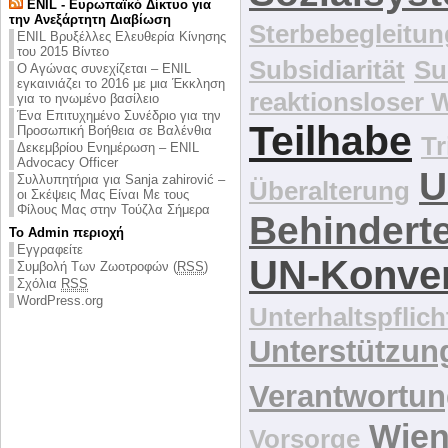
ENIL - Ευρωπαϊκό Δίκτυο για
την Ανεξάρτητη Διαβίωση
Sterbebegleitun
ENIL Βρυξέλλες Ελευθερία Κίνησης
του 2015 Βίντεο
Subsidiarität
Su
Ο Αγώνας συνεχίζεται – ENIL
εγκαινιάζει το 2016 με μια Έκκληση
reaktionsloser
για το ηνωμένο βασίλειο
Ένα Επιτυχημένο Συνέδριο για την
Teilhabe
Προσωπική Βοήθεια σε Βαλένθια
Tr
Δεκεμβρίου Ενημέρωση – ENIL
Advocacy Officer
U
Συλλυπητήρια για Sanja zahirović –
Überalterung
οι Σκέψεις Μας Είναι Με τους
Φίλους Μας στην Τούζλα Σήμερα
Behindert
Το Admin περιοχή
Εγγραφείτε
UN-Konve
Συμβολή Των Ζωοτροφών (
RSS
)
Σχόλια
RSS
WordPress.org
Unterhaltspflich
Unterstützun
Verantwortu
Wie
Vorsorge