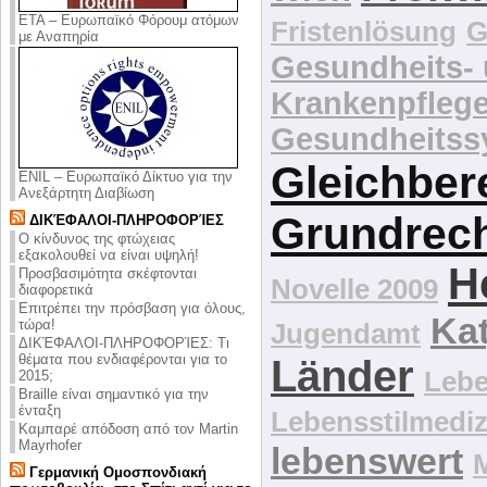
ΕΤΑ – Ευρωπαϊκό Φόρουμ ατόμων
Fristenlösung
G
με Αναπηρία
Gesundheits-
Krankenpfleg
Gesundheitss
Gleichber
ENIL – Ευρωπαϊκό Δίκτυο για την
Ανεξάρτητη Διαβίωση
Grundrec
ΔΙΚΈΦΑΛΟΙ-ΠΛΗΡΟΦΟΡΊΕΣ
Ο κίνδυνος της φτώχειας
εξακολουθεί να είναι υψηλή!
H
Προσβασιμότητα σκέφτονται
Novelle 2009
διαφορετικά
Επιτρέπει την πρόσβαση για όλους,
Kat
τώρα!
Jugendamt
ΔΙΚΈΦΑΛΟΙ-ΠΛΗΡΟΦΟΡΊΕΣ: Τι
θέματα που ενδιαφέρονται για το
Länder
Lebe
2015;
Braille είναι σημαντικό για την
ένταξη
Lebensstilmediz
Καμπαρέ απόδοση από τον Martin
Mayrhofer
lebenswert
Γερμανική Ομοσπονδιακή