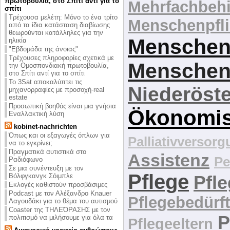
πρωτοβουλία, στο Σπίτι αντί για το
Mehrfachbeh
σπίτι
Τρέχουσα μελέτη: Μόνο το ένα τρίτο
Menschenpfli
από τα ίδια κατάσταση διαβίωσης
θεωρούνται κατάλληλες για την
Menschen
ηλικία
"Εβδομάδα της άνοιας"
Τρέχουσες πληροφορίες σχετικά με
Menschen
την Ομοσπονδιακή πρωτοβουλία,
στο Σπίτι αντί για το σπίτι
Το 3Sat αποκαλύπτει τις
Niederöste
μηχανορραφίες με προσοχή-real
estate
Προσωπική βοηθός είναι μια γνήσια
Ökonomi
Εναλλακτική λύση
kobinet-nachrichten
Όπως και οι εξαγωγές όπλων για
Palliativversor
να το εγκρίνει;
Πραγματικά αυτιστικά στο
Assistenz
Pe
Ραδιόφωνο
Σε μια συνέντευξη με τον
Pflege
Βόλφγκανγκ Σόιμπλε
Pfl
Εκλογές καθιστούν προσβάσιμες
Podcast με τον Αλέξανδρο Knauer
Pflegebedürft
Λαγουδάκι για το θέμα του αυτισμού
Coaster της ΤΗΛΕΌΡΑΣΗΣ με τον
P
πολιτισμό να μιλήσουμε για όλα τα
Pflegeeltern