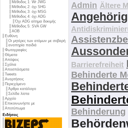
Μέθοδος 1: Wr JWG
Admin
Ältere 
Μέθοδος 2: όχι SHG
Μέθοδος 3: όχι MSG
Angehörig
Μέθοδος 4: όχι ADG
Όχι ADG αίτημα δοκιμής
Μέθοδος 5: SVA GW
Antidiskriminie
AOB
Ευθύνη
Assistenzbe
Οι μητέρες των ατόμων με σοβαρή
αναπηρία παιδιά
Aussonde
Φωτογραφίες
Θέματα
Απόψεις
Barrierefreiheit
Σχόλια
Αποσπάσματα
Behinderte 
Tweets
Αναρτήσεις
Behinderte
Περιεχόμενο
Άρθρο κατάλογο
Σελίδα λίστα
Behindert
Αρχείο
Επικοινωνήστε με
Αποτύπωμα
Behinderung
Ειδήσεις
Behördenw