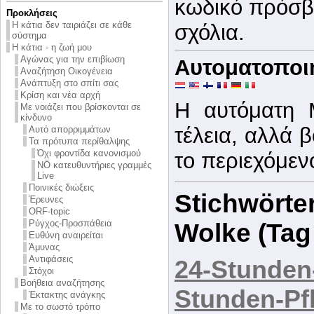
κωδικό πρόσβα
Προκλήσεις
Η κάτια δεν ταιριάζει σε κάθε
σχόλια.
σύστημα
Η κάτια - η ζωή μου
Αγώνας για την επιβίωση
Αυτοματοποι
Αναζήτηση Οικογένεια
Ανάπτυξη στο σπίτι σας
Κρίση και νέα αρχή
Η αυτόματη 
Με νοιάζει που βρίσκονται σε
κίνδυνο
τέλεια, αλλά 
Αυτό απορριμμάτων
Τα πρότυπα περίθαλψης
Όχι φροντίδα κανονισμού
το περιεχόμεν
NÖ κατευθυντήριες γραμμές
Live
Ποινικές διώξεις
Stichwörter
Έρευνες
ORF-topic
Ρύγχος-Προσπάθεια
Wolke (Tag
Ευθύνη αναιρείται
Άμυνας
Αντιφάσεις
24-Stunden
Στόχοι
Βοήθεια αναζήτησης
Stunden-Pf
Έκτακτης ανάγκης
Με το σωστό τρόπο