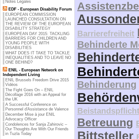
Notes Légales
Assistenzbe
EDF - European Disability Forum
EUROPEAN COMMISSION
Aussonde
LAUNCHED CONSULTATION ON
THE REVIEW OF THE EUROPEAN
DISABILITY STRATEGY
Barrierefreiheit
EUROPEAN DAY 2015: TACKLING
BARRIERS FOR CHILDREN AND
Behinderte 
YOUNG PEOPLE WITH
DISABILITIES
Behinderte
WHAT DOES IT TAKE TO TACKLE
INEQUALITIES AND TO LEAVE NO
ONE BEHIND?
Behindert
ENIL - European Network on
Independent Living
ENIL Brussels Freedom Drive 2015
Behinderung
Vidéos
The Fight Goes On – ENIL
Behördenw
Décollage 2016 with an Appeal for
the UK
A Successful Conference on
Beistandspflich
Personnel d'Assistance de Valence
December Mise à jour ENIL
Betreuung
Advocacy Officer
Condolences for Sanja Zahirovic –
Our Thoughts Are With Our Friends
Bittsteller
in Tuzla Today