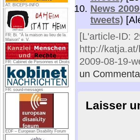
AT: BICEPS-INFO
News 2009-
tweets)
[Al
[L'article-ID: 
FR: Bi. "À la maison au lieu de la
Maison" e. V.
http://katja.a
2009-08-19-we
FR: Cabinet de Personnes et Droits
un Commenta
FR: sourd-messages
Laisser 
EDF – European Disability Forum