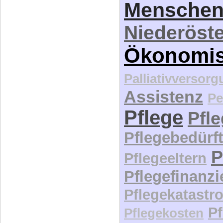
Menschen
Niederöste
Ökonomi
Palliativversor
Assistenz
Pe
Pflege
Pfl
Pflegebedürft
P
Pflegeeltern
Pflegefinanz
Pflegekatastr
P
Pflegekosten