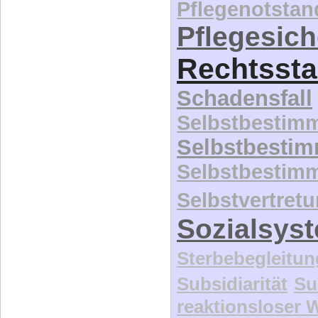
Pflegenotstan
Pflegesic
Rechtssta
Schadensfall
Selbstbestim
Selbstbesti
Selbstbestim
Selbstvertret
Sozialsys
Sterbebegleitun
Subsidiarität
Su
reaktionsloser