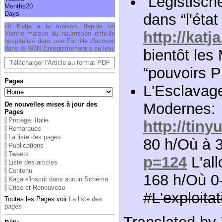
“Legistisch
Months
20
Days
dans “l'état
vit Katja à la mai­son, depuis un
http://katj
Vienne mai­son du nour­ris­son dif­fi­cile
hos­pi­ta­lisé dans une Famille d'ac­cueil
dans le NON Enre­gis­tre­ment a eu lieu.
bientôt les
Télécharger l'Article au format PDF
“pouvoirs P
Pages
L'Esclavag
Modernes:
De nouvelles mises à jour des
Pages
Protégé: Italie
http://tin
Remarques
La liste des pages
80 h/Où à 
Publications
Tweets
p=124
L'all
Liste des articles
Contenu
168 h/Où 0
Katja s'inscrit dans aucun Schéma
Crise et Renouveau
#
L'exploitat
Toutes les Pages voir
La liste des
pages