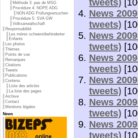
tweets)
[10
Méthode 3: pas de MSG
Procédure 4: NOPE ADG
News 2009-
NON ADG Prüfungsersuchen
Procédure 5: SVA GW
tweets)
[10
Volksanwaltschaft
Responsabilité
News 2009-
Les mères schwerstbehinderter
Enfants
tweets)
[10
Les photos
Thèmes
Points de vue
News 2009-
Remarques
Citations
tweets)
[10
Tweets
Publications
News 2009-
Contenu
Liste des articles
tweets)
[10
La liste des pages
Archive
News 2009-
Contact
Mentions légales
tweets)
[10
News
News 2009-
tweets)
[10