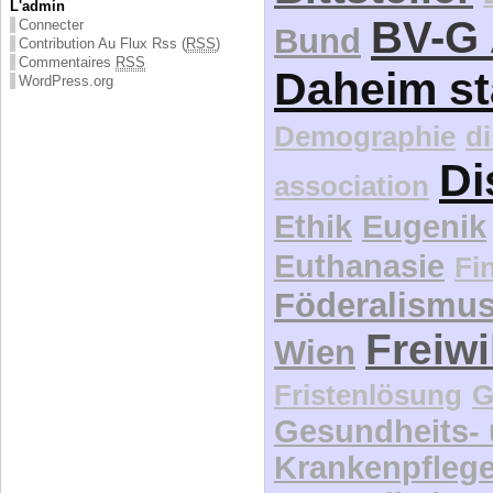
L'admin
BV-G 
Connecter
Bund
Contribution Au Flux Rss (
RSS
)
Commentaires
RSS
Daheim st
WordPress.org
Demographie
d
Di
association
Ethik
Eugenik
Euthanasie
Fi
Föderalismu
Freiwi
Wien
Fristenlösung
G
Gesundheits-
Krankenpfleg