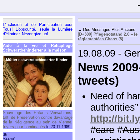
L'in­clu­sion et de Par­ti­ci­pa­tion pour
Tous! L'obs­cu­rité, seule la Lumière
← Des Messages Plus Anciens
d'éli­mi­ner. Never give up!
[D+300] Pflegenotstand 2.0 – le
réglementées Chaos (8)
Aide à la vie et Rehap­flege
Schwerst­be­hin­der­ter à la mai­son
19.08.09 - Ge
News 2009-
tweets)
Need of han
authorities”
Sau­ve­tage des Enfants Ver­wah­rans­
http://bit
talt, de Pré­ser­va­tion contre davan­tage
de la Négli­gence au sein de Vienne,
foyers pour han­di­ca­pés
le 20.11.1989.
#
care
#
Aust
36
Years
8