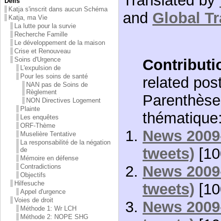
Translated by
Défis
Katja s'inscrit dans aucun Schéma
and
Global Tr
Katja, ma Vie
La lutte pour la survie
Recherche Famille
Le développement de la maison
Crise et Renouveau
Soins d'Urgence
Contributi
L'expulsion de
Pour les soins de santé
related post
NAN pas de Soins de
Règlement
Parenthèses
NON Directives Logement
Plainte
thématique
Les enquêtes
ORF-Thème
News 2009-
Muselière Tentative
La responsabilité de la négation
tweets)
[10
de
Mémoire en défense
News 2009-
Contradictions
Objectifs
Hilfesuche
tweets)
[10
Appel d'urgence
Voies de droit
News 2009-
Méthode 1: Wr LCH
Méthode 2: NOPE SHG