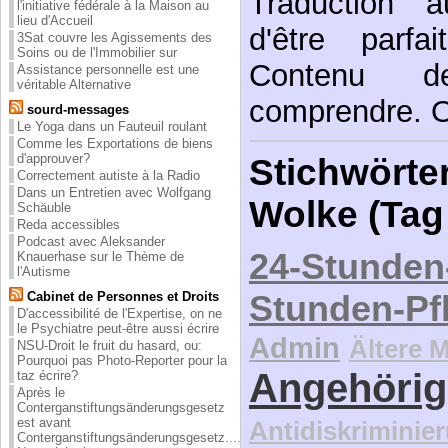
Traduction a
l'initiative fédérale à la Maison au
lieu d'Accueil
d'être parfa
3Sat couvre les Agissements des
Soins ou de l'Immobilier sur
Contenu 
Assistance personnelle est une
véritable Alternative
comprendre. Or
sourd-messages
Le Yoga dans un Fauteuil roulant
Comme les Exportations de biens
d'approuver?
Stichwörter
Correctement autiste à la Radio
Dans un Entretien avec Wolfgang
Wolke (Tag
Schäuble
Reda accessibles
Podcast avec Aleksander
24-Stunden
Knauerhase sur le Thème de
l'Autisme
Stunden-Pf
Cabinet de Personnes et Droits
D'accessibilité de l'Expertise, on ne
le Psychiatre peut-être aussi écrire
Admin
Ältere 
NSU-Droit le fruit du hasard, ou:
Pourquoi pas Photo-Reporter pour la
Angehörig
taz écrire?
Après le
Conterganstiftungsänderungsgesetz
est avant
Antidiskriminie
Conterganstiftungsänderungsgesetz....