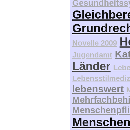
Gesundheitss
Gleichber
Grundrec
H
Novelle 2009
Kat
Jugendamt
Länder
Lebe
Lebensstilmediz
lebenswert
Mehrfachbeh
Menschenpfli
Menschen