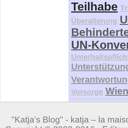
Teilhabe
Tr
U
Überalterung
Behindert
UN-Konve
Unterhaltspflich
Unterstützun
Verantwortu
Wie
Vorsorge
"Katja's Blog" -
katja – la mais