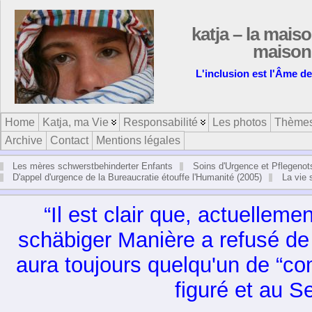
katja – la maiso
maison 
L'inclusion est l'Âme d
Home
Katja, ma Vie
Responsabilité
Les photos
Thème
Archive
Contact
Mentions légales
Les mères schwerstbehinderter Enfants
Soins d'Urgence et Pflegenot
D'appel d'urgence de la Bureaucratie étouffe l'Humanité (2005)
La vie
“Il est clair que, actuel­le­men
schäbiger Manière a refusé de 
aura tou­jours quel­qu'un de “co
figuré et au Sen