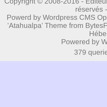
Copyright © 2008-2016 - Editeur
réservés 
Powerd by
Wordpress
CMS Open
'Atahualpa' Theme from BytesF
Hébe
Powered by
W
379 queri