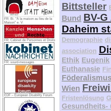
Bittsteller
BV-G 
Bund
FR: Bi. "À la maison au lieu de la
Maison" e. V.
Daheim st
Demographie
d
FR: Cabinet de Personnes et Droits
Di
association
Ethik
Eugenik
FR: sourd-messages
Euthanasie
Fi
Föderalismu
Freiwi
Wien
EDF – European Disability Forum
Fristenlösung
G
Gesundheits-