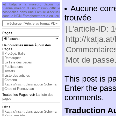
vit Katja à la mai­son, depuis un
Aucune corr
Vienne mai­son du nour­ris­son dif­fi­cile
hos­pi­ta­lisé dans une Famille d'ac­cueil
trouvée
dans le NON Enre­gis­tre­ment a eu lieu.
Télécharger l'Article au format PDF
[L'article-ID: 
Pages
http://katja.at/
De nouvelles mises à jour des
Commentaires
Pages
Protégé: Italie
Mot de passe
Remarques
La liste des pages
Publications
Tweets
Liste des articles
This post is p
Contenu
Katja s'inscrit dans aucun Schéma
Enter the pas
Crise et Renouveau
Toutes les Pages voir
La liste des
comments.
pages
Défis
Traduction A
Katja s'inscrit dans aucun Schéma
Katja, ma Vie