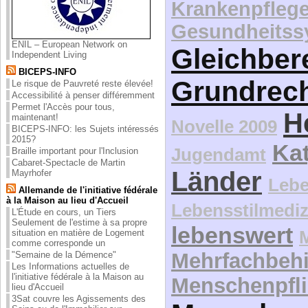
Krankenpfleg
Gesundheitss
ENIL – European Network on
Gleichber
Independent Living
BICEPS-INFO
Grundrec
Le risque de Pauvreté reste élevée!
Accessibilité à penser différemment
Permet l'Accès pour tous,
H
maintenant!
Novelle 2009
BICEPS-INFO: les Sujets intéressés
2015?
Kat
Jugendamt
Braille important pour l'Inclusion
Cabaret-Spectacle de Martin
Länder
Mayrhofer
Lebe
Allemande de l'initiative fédérale
à la Maison au lieu d'Accueil
Lebensstilmediz
L'Étude en cours, un Tiers
Seulement de l'estime à sa propre
lebenswert
situation en matière de Logement
comme corresponde un
Mehrfachbeh
"Semaine de la Démence"
Les Informations actuelles de
l'initiative fédérale à la Maison au
Menschenpfli
lieu d'Accueil
3Sat couvre les Agissements des