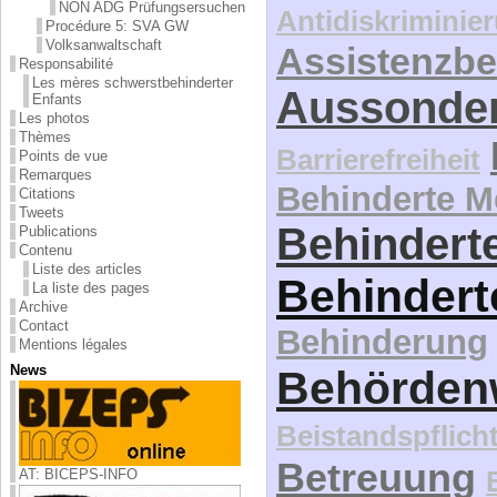
NON ADG Prüfungsersuchen
Antidiskriminie
Procédure 5: SVA GW
Volksanwaltschaft
Assistenzbe
Responsabilité
Les mères schwerstbehinderter
Aussonde
Enfants
Les photos
Thèmes
Barrierefreiheit
Points de vue
Remarques
Behinderte 
Citations
Tweets
Behinderte
Publications
Contenu
Liste des articles
Behindert
La liste des pages
Archive
Contact
Behinderung
Mentions légales
News
Behördenw
Beistandspflich
Betreuung
AT: BICEPS-INFO