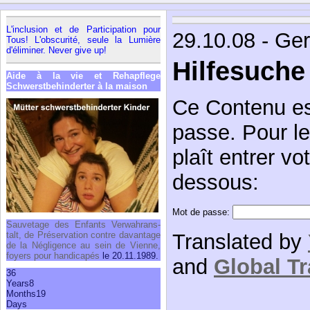
L'in­clu­sion et de Par­ti­ci­pa­tion pour
29.10.08 - Ge
Tous! L'obs­cu­rité, seule la Lumière
d'éli­mi­ner. Never give up!
Hilfesuche
Aide à la vie et Rehap­flege
Schwerst­be­hin­der­ter à la mai­son
Ce Contenu es
passe. Pour le 
plaît entrer vo
dessous:
Mot de passe:
Sau­ve­tage des Enfants Ver­wah­rans­
Translated by
talt, de Pré­ser­va­tion contre davan­tage
de la Négli­gence au sein de Vienne,
foyers pour han­di­ca­pés
le 20.11.1989.
and
Global Tr
36
Years
8
Months
19
Days