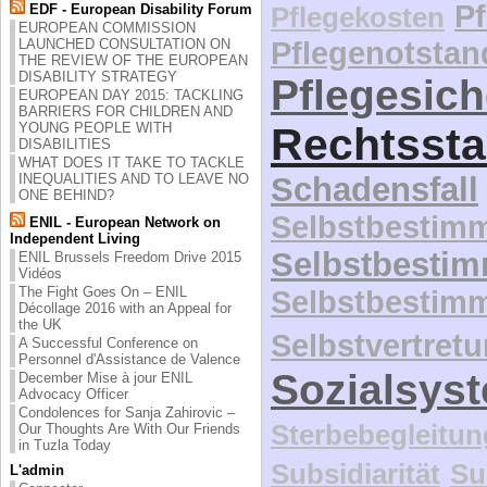
P
EDF - European Disability Forum
Pflegekosten
EUROPEAN COMMISSION
LAUNCHED CONSULTATION ON
Pflegenotstan
THE REVIEW OF THE EUROPEAN
DISABILITY STRATEGY
Pflegesic
EUROPEAN DAY 2015: TACKLING
BARRIERS FOR CHILDREN AND
YOUNG PEOPLE WITH
Rechtssta
DISABILITIES
WHAT DOES IT TAKE TO TACKLE
INEQUALITIES AND TO LEAVE NO
Schadensfall
ONE BEHIND?
Selbstbestim
ENIL - European Network on
Independent Living
Selbstbesti
ENIL Brussels Freedom Drive 2015
Vidéos
The Fight Goes On – ENIL
Selbstbestim
Décollage 2016 with an Appeal for
the UK
Selbstvertret
A Successful Conference on
Personnel d'Assistance de Valence
Sozialsys
December Mise à jour ENIL
Advocacy Officer
Condolences for Sanja Zahirovic –
Sterbebegleitun
Our Thoughts Are With Our Friends
in Tuzla Today
Subsidiarität
Su
L'admin