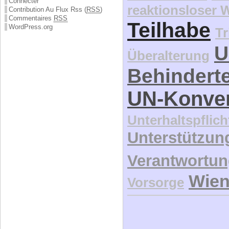
Connecter
reaktionsloser
Contribution Au Flux Rss (
RSS
)
Commentaires
RSS
Teilhabe
WordPress.org
Tr
U
Überalterung
Behindert
UN-Konve
Unterhaltspflich
Unterstützun
Verantwortu
Wie
Vorsorge