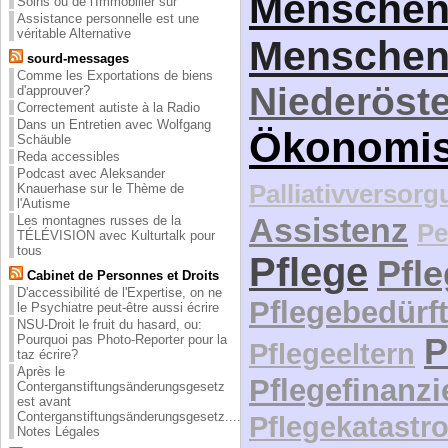
Menschen
Soins ou de l'Immobilier sur
Assistance personnelle est une
véritable Alternative
Menschen
sourd-messages
Comme les Exportations de biens
Niederöste
d'approuver?
Correctement autiste à la Radio
Dans un Entretien avec Wolfgang
Ökonomi
Schäuble
Reda accessibles
Podcast avec Aleksander
Palliativversor
Knauerhase sur le Thème de
l'Autisme
Assistenz
Les montagnes russes de la
Pe
TÉLÉVISION avec Kulturtalk pour
tous
Pflege
Pfl
Cabinet de Personnes et Droits
D'accessibilité de l'Expertise, on ne
Pflegebedürft
le Psychiatre peut-être aussi écrire
NSU-Droit le fruit du hasard, ou:
P
Pourquoi pas Photo-Reporter pour la
Pflegeeltern
taz écrire?
Après le
Pflegefinanz
Conterganstiftungsänderungsgesetz
est avant
Conterganstiftungsänderungsgesetz....
Pflegekatastr
Notes Légales