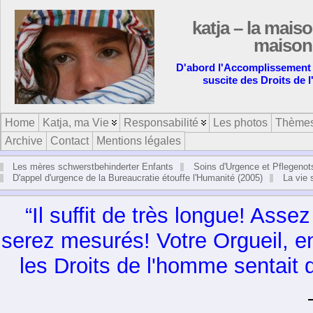
katja – la maiso
maison 
D'abord l'Accomplissement
suscite des Droits de 
Home
Katja, ma Vie
Responsabilité
Les photos
Thème
Archive
Contact
Mentions légales
Les mères schwerstbehinderter Enfants
Soins d'Urgence et Pflegenot
D'appel d'urgence de la Bureaucratie étouffe l'Humanité (2005)
La vie
“Il suf­fit de très longue! As
serez mesu­rés! Votre Orgueil, en
les Droits de l'homme sen­tait d