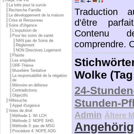
La lutte pour la survie
Traduction a
Recherche Famille
Le développement de la maison
d'être parfa
Crise et Renouveau
Soins d'Urgence
L'expulsion de
Contenu 
Pour les soins de santé
NAN pas de Soins de
comprendre. Or
Règlement
NON Directives Logement
Plainte
Stichwörter
Les enquêtes
ORF-Thème
Muselière Tentative
Wolke (Tag
La responsabilité de la négation
de
Mémoire en défense
24-Stunden
Contradictions
Objectifs
Stunden-Pf
Hilfesuche
Appel d'urgence
Voies de droit
Admin
Ältere 
Méthode 1: Wr LCH
Méthode 2: NOPE SHG
Angehörig
Méthode 3: pas de MSG
Procédure 4: NOPE ADG