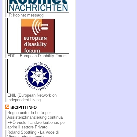
IT: kobinet messaggi
EDF – European Disability Forum
ENIL (European Network on
Independent Living
BICIPITI INFO
Regno unito: la Lotta per
Assistenzfinanzierung continua
FPÖ vuole Handwerkerbonus per
aprire il settore Privato
Roland Spöttling - La Voce di
Vienna, circoli sportivi