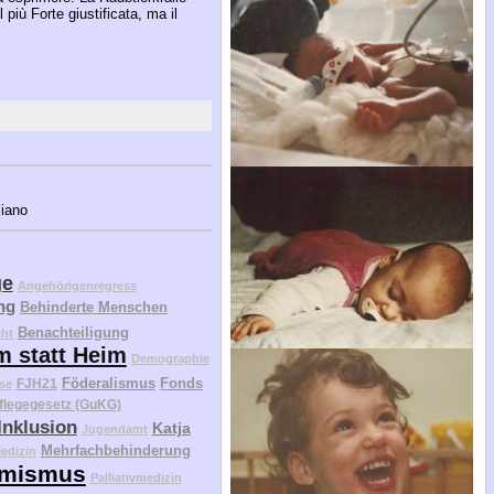
 più Forte giustificata, ma il
liano
ge
Angehörigenregress
ng
Behinderte Menschen
Benachteiligung
cht
m statt Heim
Demographie
Föderalismus
Fonds
FJH21
se
flegegesetz (GuKG)
Inklusion
Katja
Jugendamt
Mehrfachbehinderung
edizin
mismus
Palliativmedizin