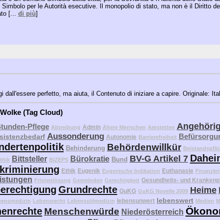
Simbolo per le Autorità esecutive. Il monopolio di stato, ma non è il Diritto del
to [...
di più
]
dall'essere perfetto, ma aiuta, il Contenuto di iniziare a capire. Originale: Ita
 Wolke (Tag Cloud)
Angehöri
Stunden-Pflege
Admin
Abtreibung
Ältere Menschen
Amstetten
Aussonderung
Befürsorgu
sistenzbedarf
Autonomie
Barrierefreiheit
ndertenpolitik
Behördenwillkür
Behinderung
Beistandspfli
Dahei
BV-G Artikel 7
Bittsteller
Bürokratie
Bund
thik
BIZEPS
kriminierung
Ethik
Eugenik
Euthanasie
Eugenische Indikation
Finanzkri
eistungen
Gesundheits- und Krankenp
Fristenlösung
Gemeinden
Gerechtigkeit
erechtigung
Grundrechte
Heime
GuKG
GuKG Novelle 2009
lebenswert
lebensunwert
bensmedizin
Lebensrecht
Lebensstilmedizin
Medien
M
Ökono
enrechte
Menschenwürde
Niederösterreich