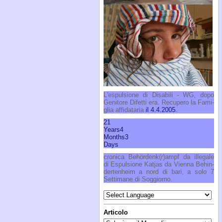
L'e­spul­sio­ne di Di­sa­bi­li - WG, do­po
Ge­ni­to­re Di­fet­ti era. Re­cu­pe­ro la Fa­mi­
glia af­fi­da­ta­ria
il 4.4.2005.
21
Years
4
Months
3
Days
cro­ni­ca Behördenk(r)am­pf da il­le­ga­le
di Espul­sio­ne Ka­t­jas da Vien­na Be­hin­
der­te­n­heim a nord di ba­ri, a so­lo 7
Set­ti­ma­ne di Sog­gior­no.
Articolo
Articolo