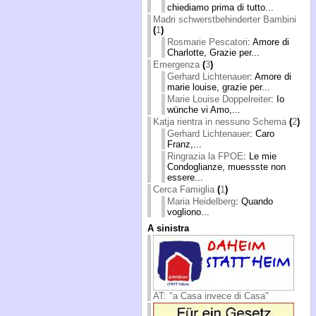
chiediamo prima di tutto...
Madri schwerstbehinderter Bambini
(
1
)
Rosmarie Pescatori
: Amore di
Charlotte, Grazie per...
Emergenza
(
3
)
Gerhard Lichtenauer
: Amore di
marie louise, grazie per...
Marie Louise Doppelreiter
: Io
wünche vi Amo,...
Katja rientra in nessuno Schema
(
2
)
Gerhard Lichtenauer
: Caro
Franz,...
Ringrazia la FPOE
: Le mie
Condoglianze, muessste non
essere...
Cerca Famiglia
(
1
)
Maria Heidelberg
: Quando
vogliono...
A sinistra
AT: "a Casa invece di Casa"