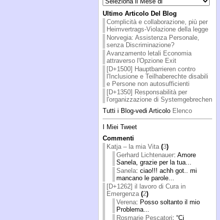
Ultimo Articolo Del Blog
Complicità e collaborazione, più per
Heimvertrags-Violazione della legge
Norvegia: Assistenza Personale,
senza Discriminazione?
Avanzamento letali Economia
attraverso l'Opzione Exit
[D+1500] Hauptbarrieren contro
l'Inclusione e Teilhaberechte disabili
e Persone non autosufficienti
[D+1350] Responsabilità per
l'organizzazione di Systemgebrechen
Tutti i Blog-vedi Articolo
Elenco
I Miei Tweet
Commenti
Katja – la mia Vita
(
3
)
Gerhard Lichtenauer
: Amore
Sanela, grazie per la tua...
Sanela
: ciao!!! achh got.. mi
mancano le parole...
[D+1262] il lavoro di Cura in
Emergenza
(
2
)
Verena
: Posso soltanto il mio
Problema...
Rosmarie Pescatori
: “Ci