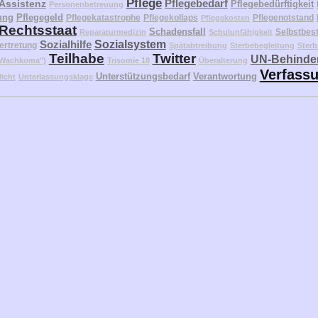
Pflege
Pflegebedarf
 Assistenz
Pflegebedürftigkeit
Personenbetreuung
ung
Pflegegeld
Pflegekatastrophe
Pflegekollaps
Pflegenotstand
Pflegekosten
Rechtsstaat
Schadensfall
Selbstbes
Reparaturmedizin
Schulunfähigkeit
Sozialhilfe
Sozialsystem
ertretung
Spätabtreibung
Sterbebegleitung
Sterb
Teilhabe
Twitter
UN-Behinder
("Wachkoma")
Trisomie 18
Überalterung
Verfass
Unterstützungsbedarf
Verantwortung
licht
Unterlassungsklage