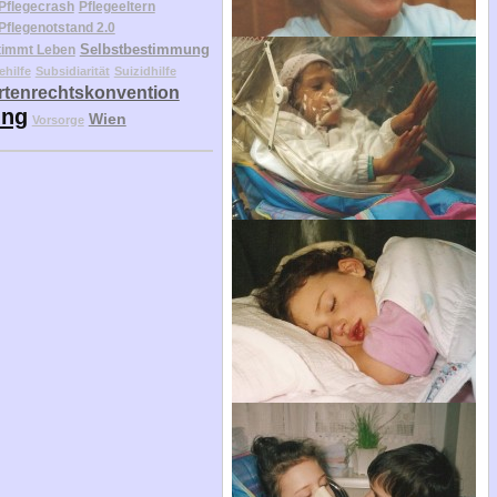
Pflegecrash
Pflegeeltern
Pflegenotstand 2.0
Selbstbestimmung
timmt Leben
ehilfe
Subsidiarität
Suizidhilfe
tenrechtskonvention
ung
Wien
Vorsorge