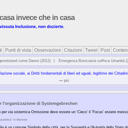
 casa invece che in casa
vissuta Inclusione, non dozierte.
i
Punti di vista
Osservazioni
Citazioni
Tweet
Post
Conten
genotstand come Danno (2012)
Emergenza Burocrazia soffoca Umanità (
a­zio­ne so­cia­le, ai Di­rit­ti fon­da­men­ta­li di li­be­ri ed ugua­li, le­git­ti­me dei Cit­ta­di­n
—
più
r l'organizzazione di Systemgebrechen
 per via sistemica Omissione deve essere un ‘Cieco’ il ‘Focus’ essere messo
pubblica" in Manette
ila è un comune Simbolo della città, per la Sovranità e l'Autorità dello Stato d