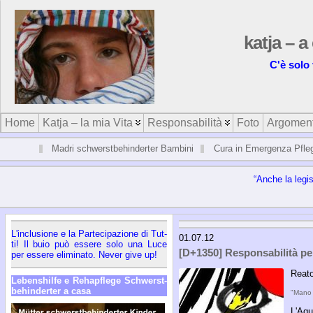
katja – a
C'è solo 
Home
Katja – la mia Vita
Responsabilità
Foto
Argoment
Madri schwerstbehinderter Bambini
Cura in Emergenza Pfle
“An­che la le­gi­sl
L'in­clu­sio­ne e la Par­te­ci­pa­zio­ne di Tut­
01.07.12
ti! Il buio può es­se­re so­lo una Lu­ce
[D+1350] Responsabilità pe
per es­se­re eli­mi­na­to. Ne­ver gi­ve up!
Reato
Le­ben­shil­fe e Re­ha­p­fle­ge Sch­werst­
be­hin­der­ter a ca­sa
"Mano 
L'Aqu