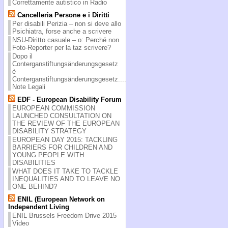
Correttamente autistico in Radio
Cancelleria Persone e i Diritti
Per disabili Perizia – non si deve allo
Psichiatra, forse anche a scrivere
NSU-Diritto casuale – o: Perché non
Foto-Reporter per la taz scrivere?
Dopo il
Conterganstiftungsänderungsgesetz
è
Conterganstiftungsänderungsgesetz....
Note Legali
EDF - European Disability Forum
EUROPEAN COMMISSION
LAUNCHED CONSULTATION ON
THE REVIEW OF THE EUROPEAN
DISABILITY STRATEGY
EUROPEAN DAY 2015: TACKLING
BARRIERS FOR CHILDREN AND
YOUNG PEOPLE WITH
DISABILITIES
WHAT DOES IT TAKE TO TACKLE
INEQUALITIES AND TO LEAVE NO
ONE BEHIND?
ENIL (European Network on
Independent Living
ENIL Brussels Freedom Drive 2015
Video