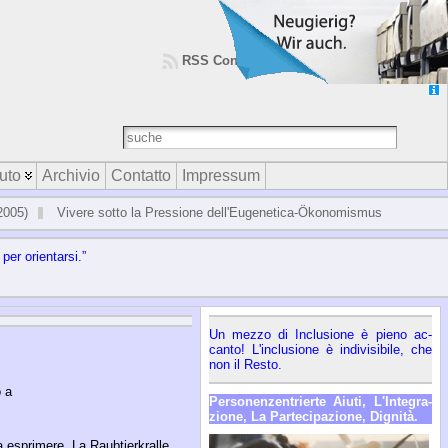
RSS Contributi
RSS Commenti
uto
Archivio
Contatto
Impressum
2005)
Vivere sotto la Pressione dell'Eugenetica-Ökonomismus
i per orien­tar­si.”
Un mez­zo di In­clu­sio­ne è pie­no ac­
can­to! L'in­clu­sio­ne è in­di­vi­si­bi­le, che
non il Re­sto.
 a
Per­so­nen­zen­trier­te Aiu­ti, L'In­te­gra­
zio­ne, La Par­te­ci­pa­zio­ne, Di­gni­tà.
a esprimere. La Raubtierkralle