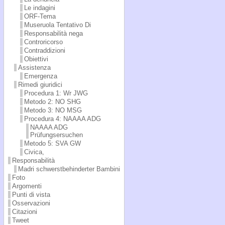
Le indagini
ORF-Tema
Museruola Tentativo Di
Responsabilità nega
Controricorso
Contraddizioni
Obiettivi
Assistenza
Emergenza
Rimedi giuridici
Procedura 1: Wr JWG
Metodo 2: NO SHG
Metodo 3: NO MSG
Procedura 4: NAAAA ADG
NAAAA ADG
Prüfungsersuchen
Metodo 5: SVA GW
Civica,
Responsabilità
Madri schwerstbehinderter Bambini
Foto
Argomenti
Punti di vista
Osservazioni
Citazioni
Tweet