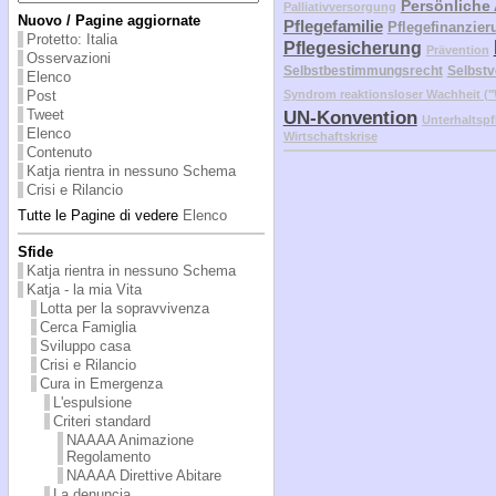
Persönliche
Palliativversorgung
Nuovo / Pagine aggiornate
Pflegefamilie
Pflegefinanzier
Protetto: Italia
Pflegesicherung
Prävention
Osservazioni
Selbstbestimmungsrecht
Selbstv
Elenco
Syndrom reaktionsloser Wachheit 
Post
Tweet
UN-Konvention
Unterhaltspf
Elenco
Wirtschaftskrise
Contenuto
Katja rientra in nessuno Schema
Crisi e Rilancio
Tutte le Pagine di vedere
Elenco
Sfide
Katja rientra in nessuno Schema
Katja - la mia Vita
Lotta per la sopravvivenza
Cerca Famiglia
Sviluppo casa
Crisi e Rilancio
Cura in Emergenza
L'espulsione
Criteri standard
NAAAA Animazione
Regolamento
NAAAA Direttive Abitare
La denuncia