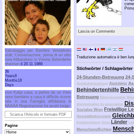
come 
Prima
Lascia un Commento
Sal­va­tag­gio per Bam­bi­ni Ver­wah­ran­
stalt, Con­ser­va­zio­ne, pri­ma di un ul­te­
Traduzione automatica è ben lungi 
rio­re Ab­ban­do­no in Vien­na Be­hin­der­te­
n­hei­men
il 20.11.1989.
Stichwörter / Schlagwörter
36
Years
8
24-Stunden-Betreuung
24-
Months
18
As
Assistenz
Antidiskriminierung
Days
Behi
Behindertenhilfe
vi­ve Ka­t­ja ca­sa, a par­ti­re da un Vien­
Betreuung
ne­se bam­bi­no a ca­sa è dif­fi­ci­le ri­co­ve­
Bildungssystem
Bioe
ra­ta in una Fa­mi­glia af­fi­da­ta­ria in
Dis
discrimination by association
NAAAA Re­gi­stra­zio­ne ha avu­to luo­go.
Freiwillige L
Soziales Wien
Gleichb
Scarica l'Articolo in formato PDF
Gesundheitssystem
Länder
Krankentötung
Krise
Le
Pagine
Mensch
Menschenpflichten