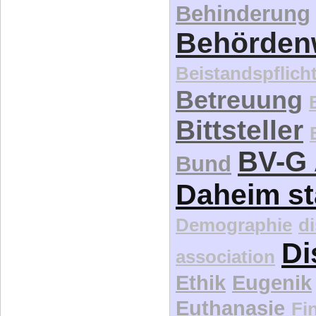
Behinderung
Behördenw
Beistandspflich
Betreuung
Bittsteller
BV-G 
Bund
Daheim st
Demographie
d
Di
association
Ethik
Eugenik
Euthanasie
Fi