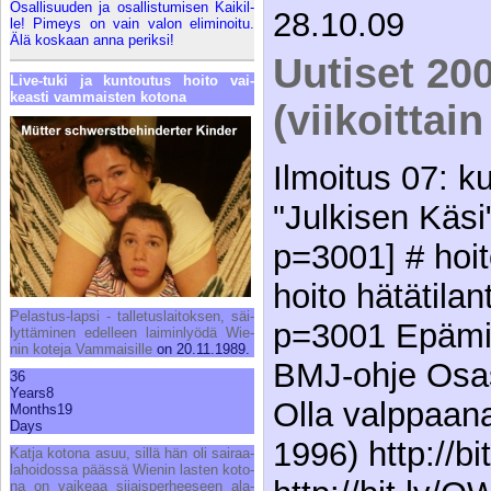
Osal­li­suu­den ja osal­lis­tu­mi­sen Kai­kil­
28.10.09
le! Pi­meys on vain va­lon eli­mi­noi­tu.
Älä kos­kaan an­na pe­rik­si!
Uutiset 20
Li­ve-tu­ki ja kun­tou­tus hoi­to vai­
keas­ti vam­mais­ten ko­to­na
(viikoittai
Ilmoitus 07: k
"Julkisen Käsi"
p=3001] # hoit
hoito hätätilan
Pe­las­tus-lap­si - tal­le­tus­lai­tok­sen, säi­
p=3001 Epämiel
lyt­tä­mi­nen edel­leen lai­min­lyö­dä Wie­
nin ko­te­ja Vam­mai­sil­le
on 20.11.1989.
BMJ-ohje Osas
36
Years
8
Olla valppaan
Months
19
Days
1996) http://bi
Kat­ja ko­to­na asuu, sil­lä hän oli sai­raa­
la­hoi­dos­sa pääs­sä Wie­nin las­ten ko­to­
na on vai­ke­aa si­jais­per­hee­seen ala-