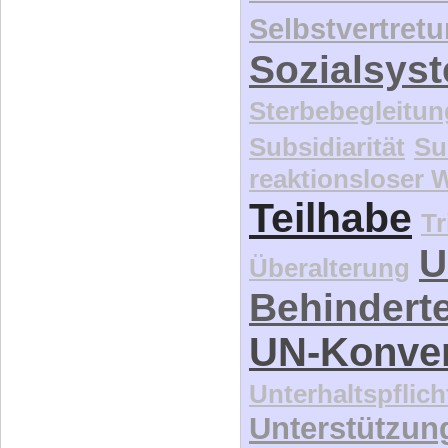
Selbstvertret
Sozialsys
Sterbebegleitun
Subsidiarität
Su
reaktionsloser
Teilhabe
Tr
U
Überalterung
Behindert
UN-Konve
Unterhaltspflich
Unterstützun