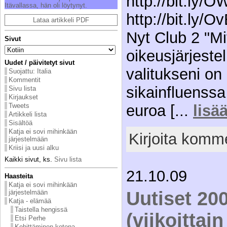
http://bit.ly/
Itä­val­las­sa, hän oli löy­ty­nyt.
http://bit.ly/O
Lataa artikkeli PDF
Nyt Club 2 "M
Sivut
oikeusjärjest
Uudet / päivitetyt sivut
valitukseni o
Suojattu: Italia
Kommentit
sikainfluenssa
Sivu lista
Kirjaukset
Tweets
euroa [...
lisä
Artikkeli lista
Sisältöä
Katja ei sovi mihinkään
Kirjoita komme
järjestelmään
Kriisi ja uusi alku
Kaikki sivut, ks.
Sivu lista
21.10.09
Haasteita
Katja ei sovi mihinkään
Uutiset 20
järjestelmään
Katja - elämää
Taistella hengissä
(viikoittai
Etsi Perhe
Kehittäminen kotona