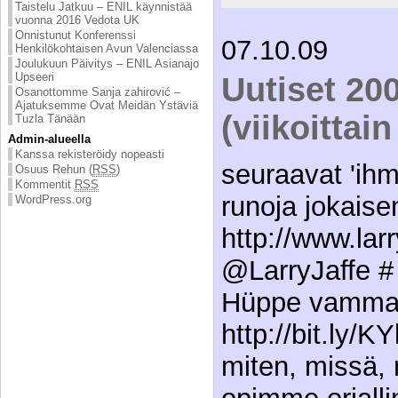
Taistelu Jatkuu – ENIL käynnistää
vuonna 2016 Vedota UK
Onnistunut Konferenssi
07.10.09
Henkilökohtaisen Avun Valenciassa
Joulukuun Päivitys – ENIL Asianajo
Upseeri
Uutiset 20
Osanottomme Sanja zahirović –
Ajatuksemme Ovat Meidän Ystäviä
(viikoittai
Tuzla Tänään
Admin-alueella
Kanssa rekisteröidy nopeasti
seuraavat 'ih
Osuus Rehun (
RSS
)
Kommentit
RSS
runoja jokaise
WordPress.org
http://www.lar
@LarryJaffe # 
Hüppe vammai
http://bit.ly/K
miten, missä, m