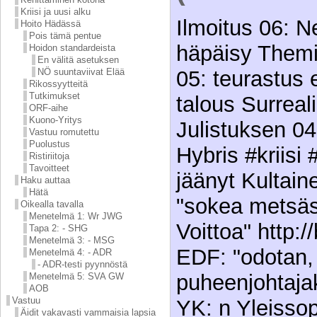
Kriisi ja uusi alku
Ilmoitus 06: 
Hoito Hädässä
Pois tämä pentue
häpäisy Themis
Hoidon standardeista
En välitä asetuksen
05: teurastus e
NÖ suuntaviivat Elää
Rikossyytteitä
Tutkimukset
talous Surreali
ORF-aihe
Kuono-Yritys
Julistuksen 04
Vastuu romutettu
Puolustus
Hybris #kriisi
Ristiriitoja
Tavoitteet
jäänyt Kultaine
Haku auttaa
Hätä
"sokea metsä
Oikealla tavalla
Menetelmä 1: Wr JWG
Voittoa" http://b
Tapa 2: - SHG
Menetelmä 3: - MSG
EDF: "odotan, 
Menetelmä 4: - ADR
- ADR-testi pyynnöstä
puheenjohtajak
Menetelmä 5: SVA GW
AOB
Vastuu
YK: n Yleisso
Äidit vakavasti vammaisia lapsia