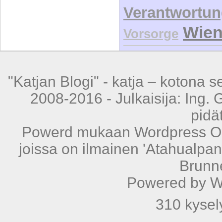
Verantwortu
Wie
Vorsorge
"Katjan Blogi" -
katja – kotona s
2008-2016 - Julkaisija: Ing. 
pidä
Powerd mukaan
Wordpress
Op
joissa on ilmainen
'Atahualpan
Brunn
Powered by
W
310 kysely