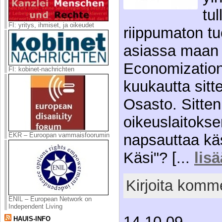
tu
FI: yritys, ihmiset, ja oikeudet
riippumaton tu
asiassa maan 
Economization 
FI: kobinet-nachrichten
kuukautta sit
Osasto. Sitten 
oikeuslaitokse
EKR – Euroopan vammaisfoorumin
napsauttaa käs
Käsi"? [...
lisä
Kirjoita komme
ENIL – European Network on
Independent Living
14.10.09
HAUIS-INFO