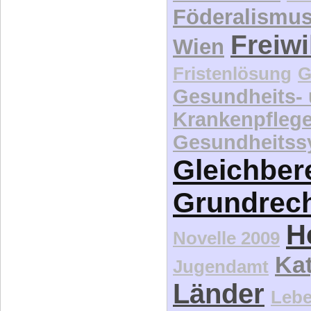
Föderalismu
Freiwi
Wien
Fristenlösung
G
Gesundheits-
Krankenpfleg
Gesundheitss
Gleichber
Grundrec
H
Novelle 2009
Kat
Jugendamt
Länder
Lebe