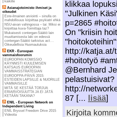
kaikille
klikkaa lopuks
Asianajotoimisto ihmiset ja
"Julkinen Käsi"
oikeudet
Este-ilmainen arviointi – sinulla on
mahdollisuus kirjoittaa psykiatri ehkä
p=2865 #hoitot
NSU-aivan vahingossa – tai: Miksi ei
kirjoittaa kuva-Toimittaja taz?
On "kriisin hoi
Mukaisesti contergan-Säätiö lain
muuttamisesta laki on edessä
"hoitokoteihin
contergan-Säätiö tarkistus act....
Oikeudellisia Huomautuksia
http://katja.at
EKR - Euroopan
vammaisfoorumin
#hoitotyö #amt
EUROOPAN KOMISSIO
KÄYNNISTI KUULEMISEN
@Bernhard Je
KATSAUS EUROOPAN
VAMMAISSTRATEGIAN
EUROOPPA-PÄIVÄ 2015:
pelastuisivat?
ESTEIDEN LAPSILLE & NUORILLE
VAMMAISILLE
http://networ
MITÄ SE KESTÄÄ TORJUA
ERIARVOISUUTTA JA EI JÄTÄ
87 [...
lisää
]
KETÄÄN TAKANA?
ENIL - European Network on
Independent Living
Kirjoita komme
ENIL Bryssel Freedom Drive 2015
Videoita