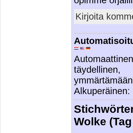
opimme orjalli
Kirjoita komme
Automatisoit
Automaattin
täydellinen
ymmärtäm
Alkuperäinen: 
Stichwörter
Wolke (Tag