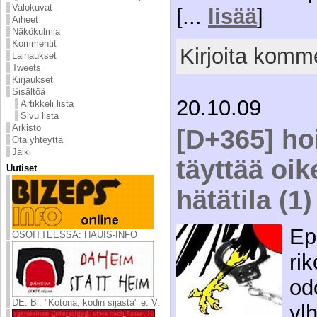
Valokuvat
[...
lisää
]
Aiheet
Näkökulmia
Kommentit
Kirjoita komme
Lainaukset
Tweets
Kirjaukset
Sisältöä
20.10.09
Artikkeli lista
Sivu lista
Arkisto
[D+365] hoi
Ota yhteyttä
Jälki
täyttää oik
Uutiset
hätätila (1)
Ep
OSOITTEESSA: HAUIS-INFO
ri
od
DE: Bi. "Kotona, kodin sijasta" e. V.
yl