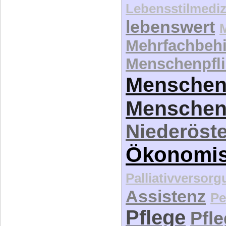
Lebensstilmediz
lebenswert
Mehrfachbeh
Menschenpfli
Menschen
Menschen
Niederöste
Ökonomi
Palliativversor
Assistenz
Pe
Pflege
Pfl