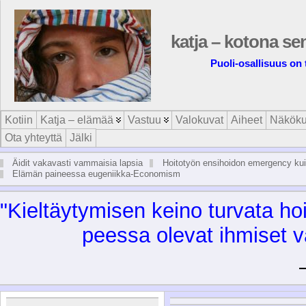
katja – kotona se
Puoli-osallisuus on 
Kotiin
Katja – elämää
Vastuu
Valokuvat
Aiheet
Näköku
Ota yhteyttä
Jälki
Äidit vakavasti vammaisia lapsia
Hoitotyön ensihoidon emergency kui
Elämän paineessa eugeniikka-Economism
"Kiel­täy­ty­mi­sen kei­no tur­va­ta 
pees­sa ole­vat ih­mi­set va­