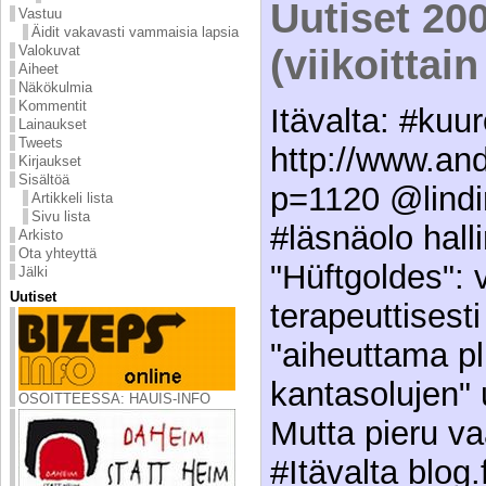
Uutiset 20
Vastuu
Äidit vakavasti vammaisia lapsia
(viikoittai
Valokuvat
Aiheet
Näkökulmia
Kommentit
Itävalta: #kuu
Lainaukset
Tweets
http://www.and
Kirjaukset
Sisältöä
p=1120 @lindi
Artikkeli lista
Sivu lista
#läsnäolo hall
Arkisto
Ota yhteyttä
"Hüftgoldes":
Jälki
Uutiset
terapeuttisest
"aiheuttama pl
kantasolujen" u
OSOITTEESSA: HAUIS-INFO
Mutta pieru va
#Itävalta blog.