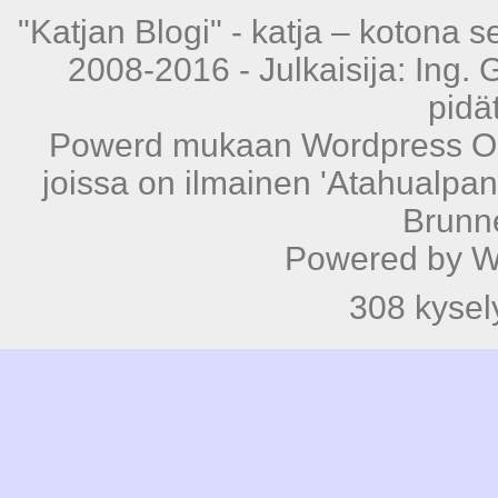
"Katjan Blogi" -
katja – kotona s
2008-2016 - Julkaisija: Ing. 
pidä
Powerd mukaan
Wordpress
Op
joissa on ilmainen
'Atahualpan
Brunn
Powered by
W
308 kysely