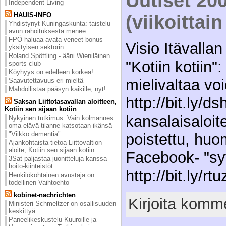
Uutiset 20
Independent Living
HAUIS-INFO
(viikoittai
Yhdistynyt Kuningaskunta: taistelu
avun rahoituksesta menee
FPÖ haluaa avata veneet bonus
Visio Itävallan
yksityisen sektorin
Roland Spöttling - ääni Wieniläinen
"Kotiin kotiin
sports club
Köyhyys on edelleen korkea!
mielivaltaa voi
Saavutettavuus eri mieltä
Mahdollistaa pääsyn kaikille, nyt!
http://bit.ly/ds
Saksan Liittotasavallan aloitteen,
Kotiin sen sijaan kotiin
kansalaisaloite
Nykyinen tutkimus: Vain kolmannes
oma elävä tilanne katsotaan ikänsä
"Viikko dementia"
poistettu, huo
Ajankohtaista tietoa Liittovaltion
aloite, Kotiin sen sijaan kotiin
Facebook- "sy
3Sat paljastaa juonitteluja kanssa
hoito-kiinteistöt
http://bit.ly/rt
Henkilökohtainen avustaja on
todellinen Vaihtoehto
kobinet-nachrichten
Kirjoita komme
Ministeri Schmeltzer on osallisuuden
keskittyä
Paneelikeskustelu Kuuroille ja