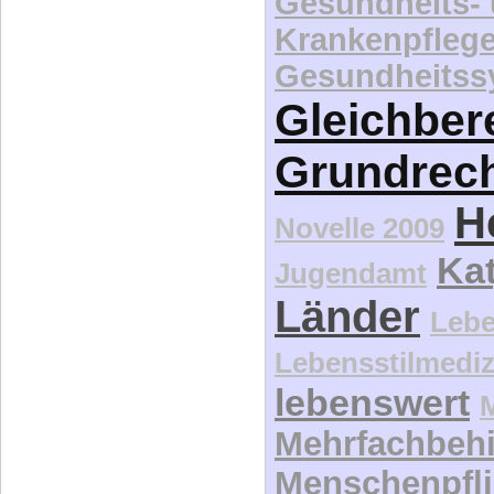
Gesundheits-
Krankenpfleg
Gesundheitss
Gleichber
Grundrec
H
Novelle 2009
Kat
Jugendamt
Länder
Lebe
Lebensstilmediz
lebenswert
Mehrfachbeh
Menschenpfli