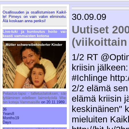
Osal­li­suu­den ja osal­lis­tu­mi­sen Kai­kil­
30.09.09
le! Pi­meys on vain va­lon eli­mi­noi­tu.
Älä kos­kaan an­na pe­rik­si!
Uutiset 20
Li­ve-tu­ki ja kun­tou­tus hoi­to vai­
keas­ti vam­mais­ten ko­to­na
(viikoittai
1/2 RT @Opti
kriisin jälkeen
#Ichlinge http:
2/2 elämä sen 
Pe­las­tus-lap­si - tal­le­tus­lai­tok­sen, säi­
elämä kriisin 
lyt­tä­mi­nen edel­leen lai­min­lyö­dä Wie­
nin ko­te­ja Vam­mai­sil­le
on 20.11.1989.
keskinäinen" k
36
Years
8
mieluiten Kaik
Months
19
Days