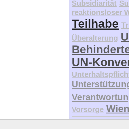
Subsidiarität
Su
reaktionsloser
Teilhabe
Tr
U
Überalterung
Behindert
UN-Konve
Unterhaltspflich
Unterstützun
Verantwortu
Wie
Vorsorge