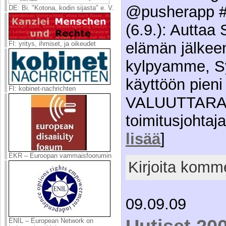
@pusherapp # 
DE: Bi. "Kotona, kodin sijasta" e. V.
(6.9.): Auttaa
elämän jälkee
FI: yritys, ihmiset, ja oikeudet
kylpyamme, Sy
käyttöön pieni
FI: kobinet-nachrichten
VALUUTTAR
toimitusjohtaja
lisää
]
EKR – Euroopan vammaisfoorumin
Kirjoita komme
09.09.09
ENIL – European Network on