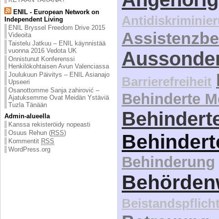
ENIL - European Network on
Antidiskriminie
Independent Living
ENIL Bryssel Freedom Drive 2015
Assistenzbe
Videoita
Taistelu Jatkuu – ENIL käynnistää
vuonna 2016 Vedota UK
Aussonde
Onnistunut Konferenssi
Henkilökohtaisen Avun Valenciassa
Joulukuun Päivitys – ENIL Asianajo
Barrierefreiheit
Upseeri
Osanottomme Sanja zahirović –
Behinderte 
Ajatuksemme Ovat Meidän Ystäviä
Tuzla Tänään
Behinderte
Admin-alueella
Kanssa rekisteröidy nopeasti
Osuus Rehun (
RSS
)
Behindert
Kommentit
RSS
WordPress.org
Behinderung
Behördenw
Beistandspflich