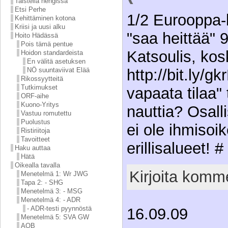
Taistella hengissä
Etsi Perhe
1/2 Eurooppa-
Kehittäminen kotona
Kriisi ja uusi alku
"saa heittää" 
Hoito Hädässä
Pois tämä pentue
Katsoulis, ko
Hoidon standardeista
En välitä asetuksen
http://bit.ly/gk
NÖ suuntaviivat Elää
Rikossyytteitä
Tutkimukset
vapaata tilaa"
ORF-aihe
Kuono-Yritys
nauttia? Osall
Vastuu romutettu
Puolustus
ei ole ihmisoik
Ristiriitoja
Tavoitteet
erillisalueet! #
Haku auttaa
Hätä
Oikealla tavalla
Kirjoita komme
Menetelmä 1: Wr JWG
Tapa 2: - SHG
Menetelmä 3: - MSG
Menetelmä 4: - ADR
- ADR-testi pyynnöstä
16.09.09
Menetelmä 5: SVA GW
AOB