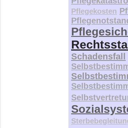
Pflegekatastr
P
Pflegekosten
Pflegenotstan
Pflegesic
Rechtssta
Schadensfall
Selbstbestim
Selbstbesti
Selbstbestim
Selbstvertret
Sozialsys
Sterbebegleitun