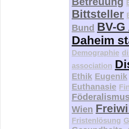
Betreuung
Bittsteller
BV-G 
Bund
Daheim st
Demographie
d
Di
association
Ethik
Eugenik
Euthanasie
Fi
Föderalismu
Freiwi
Wien
Fristenlösung
G