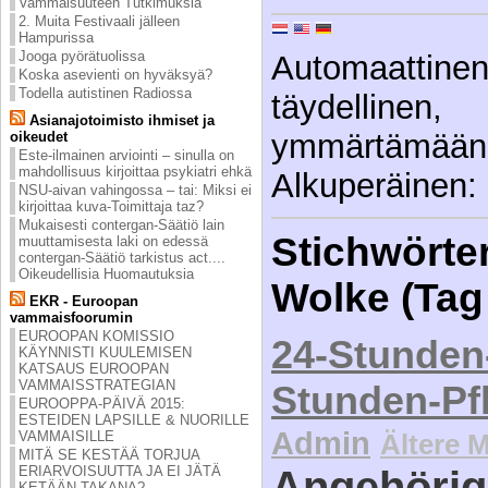
Vammaisuuteen Tutkimuksia
2. Muita Festivaali jälleen
Hampurissa
Jooga pyörätuolissa
Automaattin
Koska asevienti on hyväksyä?
Todella autistinen Radiossa
täydellinen
Asianajotoimisto ihmiset ja
ymmärtäm
oikeudet
Este-ilmainen arviointi – sinulla on
mahdollisuus kirjoittaa psykiatri ehkä
Alkuperäinen: 
NSU-aivan vahingossa – tai: Miksi ei
kirjoittaa kuva-Toimittaja taz?
Mukaisesti contergan-Säätiö lain
Stichwörter
muuttamisesta laki on edessä
contergan-Säätiö tarkistus act....
Oikeudellisia Huomautuksia
Wolke (Tag
EKR - Euroopan
vammaisfoorumin
EUROOPAN KOMISSIO
24-Stunden
KÄYNNISTI KUULEMISEN
KATSAUS EUROOPAN
VAMMAISSTRATEGIAN
Stunden-Pf
EUROOPPA-PÄIVÄ 2015:
ESTEIDEN LAPSILLE & NUORILLE
Admin
VAMMAISILLE
Ältere 
MITÄ SE KESTÄÄ TORJUA
ERIARVOISUUTTA JA EI JÄTÄ
Angehörig
KETÄÄN TAKANA?