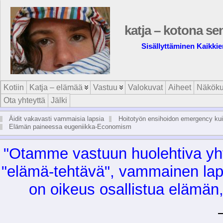
katja – kotona se
Sisällyttäminen Kaikkie
Kotiin
Katja – elämää
Vastuu
Valokuvat
Aiheet
Näköku
Ota yhteyttä
Jälki
Äidit vakavasti vammaisia lapsia
Hoitotyön ensihoidon emergency kui
Elämän paineessa eugeniikka-Economism
"Otam­me vas­tuun huo­leh­ti­va yh­te
"elä­mä-teh­tä­vä", vam­mai­nen lap­si
on oi­keus osal­lis­tua elä­män