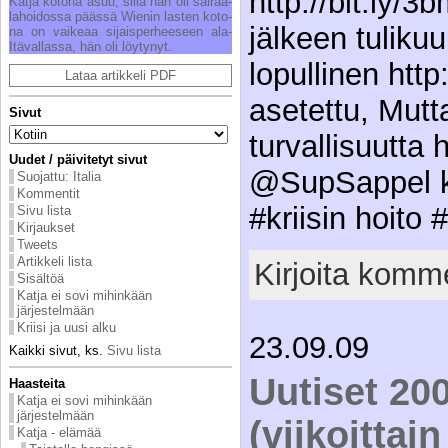
http://bit.ly/
Kat­ja ko­to­na asuu, sil­lä hän oli sai­raa­
la­hoi­dos­sa pääs­sä Wie­nin las­ten ko­to­
jälkeen tulik
na on vai­ke­aa si­jais­per­hee­seen ala-
Itä­val­las­sa, hän oli löy­ty­nyt.
lopullinen http
Lataa artikkeli PDF
asetettu, Mutt
Sivut
turvallisuutta 
Uudet / päivitetyt sivut
@SupSappel ki
Suojattu: Italia
Kommentit
#kriisin hoito 
Sivu lista
Kirjaukset
Tweets
Artikkeli lista
Kirjoita komme
Sisältöä
Katja ei sovi mihinkään
järjestelmään
Kriisi ja uusi alku
23.09.09
Kaikki sivut, ks.
Sivu lista
Uutiset 20
Haasteita
Katja ei sovi mihinkään
järjestelmään
(viikoittai
Katja - elämää