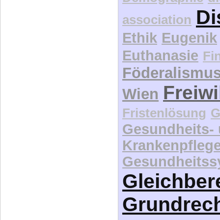
Di
association
Ethik
Eugenik
Euthanasie
Fi
Föderalismu
Freiwi
Wien
Fristenlösung
G
Gesundheits-
Krankenpfleg
Gesundheitss
Gleichber
Grundrec