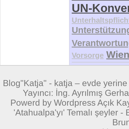
UN-Konve
Unterhaltspflich
Unterstützun
Verantwortu
Wie
Vorsorge
Blog"Katja" -
katja – evde yerin
Yayıncı: İng. Ayrılmış Gerh
Powerd by
Wordpress
Açık Ka
'Atahualpa'yı' Temalı şeyler
- 
Bru