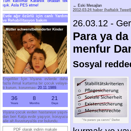
Tüm ka­tı­lı­ma! Ka­ran­lık or­ta­dan tek
ışık. As­la PES et­me!
← Eski Mesajları
2012-03-24 haber (haftalık Tweet)
Ev­de ağır özür­lü için can­lı Yar­dım
ve Re­ha­bi­li­tas­yon ba­kım
26.03.12 - Ge
Para ya da
menfur Da
Sosyal redde
En­gel­li­ler İçin Vi­ya­na ev­ler­de da­ha
faz­la ih­mal kur­tar­ma bir ço­cuk ve­la­ye­
ti ku­rum, ko­run­ma­sı
20.11.1989.
36
8
21
Years
Months
Days
Vi­ya­na ço­cuk ev­den has­ta­ne­ye ya­şın­
dan be­ri Kat­ja ev­de ya­şı­yor, ko­ru­yu­cu
"Ya paranı ya canını" Darbe
aile alt Avus­tur­ya'da zor bu­lun­du.
PDF olarak indirin makale