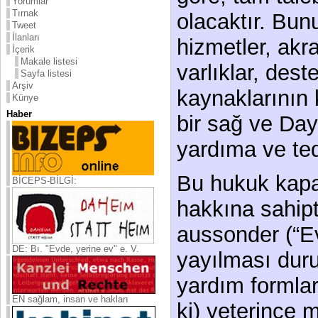
Yorumlar
Tırnak
olacaktır. Bun
Tweet
İlanları
hizmetler, akra
İçerik
Makale listesi
varlıklar, dest
Sayfa listesi
Arşiv
kaynaklarının 
Künye
Haber
bir sağ ve Da
yardıma ve ted
Bu hukuk kapa
BİCEPS-BİLGİ:
hakkına sahipt
aussonder (“Ev
DE: Bı. "Evde, yerine ev" e. V.
yayılması duru
yardım formlar
EN sağlam, insan ve hakları
ki) yeterince 