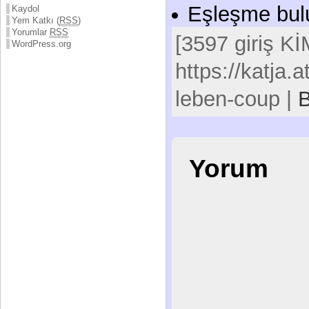
Eşleşme bul
Kaydol
Yem Katkı (
RSS
)
Yorumlar
RSS
[3597 giriş Kİ
WordPress.org
https://katja.
leben-coup |
B
Yorum