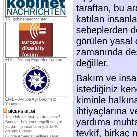
taraftan, bu a
katılan insanla
TR: kobinet-nachrichten
sebeplerden do
görülen yasal o
zamanında des
EDF – Avrupa Engelliler Forumu
değiller.
Bakım ve insa
istediğiniz ken
kiminle halkın
ENİL – Avrupa Ağı Bağımsız
Yaşayan
ihtiyaçlarına 
BİCEPS-BİLGİ
Tekerlek kelepçe ya da çekici?
yardıma muhtaç
Sandler: hükümet engelli sosyal
yardım ile insanların yüzde 40
tevkif, birkaç 
oranında keser
Günde American airlines zarar