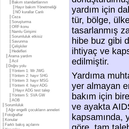
Bakım standartlarının
yardım için d
Hayır bakım Yönetmeliği
NÖ kurallar Canlı
Ceza
tür, bölge, ülk
Soruşturma
ORF-konu
tasarlanmış z
Namlu Girişimi
Sorumluluk etkisiz
hibe buz gibi 
Savunma
Çelişkiler
ihtiyaç ve kap
Hedefleri
Arama yardım
edilmiştir.
Acil
Doğru yolu
Yöntem 1: Wr JWG
Yardıma muhta
Yöntem 2: hayır SHG
Yöntem 3: hayır MSG
yer almayan en
Yöntem 4: hayır ADG
Hayır ADG test talep
bakım için bire
Yöntem 5: SVA GW
AOB
ve ayakta AIDS
Sorumluluk
Ağır engelli çocukların anneleri
kapsamında, ye
Fotoğraflar
Konular
göre, tam tale
Farklı bakış açılarını