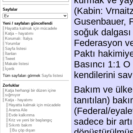
kurmak ve yay
(Kabin: Vrnait
Sayfalar
Gusenbauer, 
Yeni / sayfaları güncellendi
Hayatta kalmak için mücadele
soğuk dalgası 
Katja – hayatımı
Korumalı: İtalya
Federasyon ve 
Yorumlar
Sayfa listesi
Paktı hakimiyet
İlanları
Tweet
Basıncı 1:1 O
Makale listesi
İçerik
kendilerini sa
Tüm sayfaları görmek
Sayfa listesi
Zorluklar
Bakım ve ülkel
Katja herhangi bir düzen içine
sığmıyor
tanıtılan) bak
Katja - hayatımı
Hayatta kalmak için mücadele
(Federal/eyale
Arama Aile
Evde kalkınma
sadece bir art
Kriz ve yeni bir başlangıç
Sıkıntı bakım
dönüştürülmüş
Bu çöp dışarı