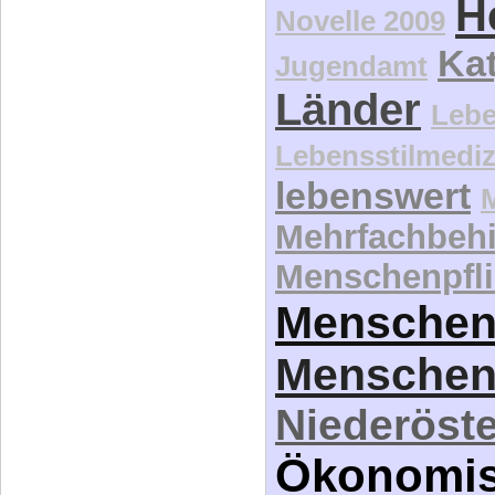
H
Novelle 2009
Kat
Jugendamt
Länder
Lebe
Lebensstilmediz
lebenswert
Mehrfachbeh
Menschenpfli
Menschen
Menschen
Niederöste
Ökonomi