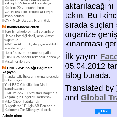
yaklaşık 25 tekerlekli sandalye
aktarılacağın
Kobinet 20 yıl-nachrichten
Avusturya Uluslararası Af Örgütü:
takın. Bu İkinc
insan hakları
ÖVP-MEP Barbara Krenn öldü
sırada suçları
kobinet-nachrichten
Tere bir ülkede bir tatil selamlıyor
organize geniş
Herkes istediği dahil, ama kimse
yapamaz
kınanması gere
ABiD ve ADFC diyalog için elektrikli
scooter arıyor
Berlin'de işitme dernekler patlama
İlk yayın:
Fac
Günlük 25 hasarlı tekerlekli sandalye
Misafirler ile yürü
05.04.2012 tar
ENİL - Avrupa Ağı Bağımsız
Yaşayan
Blog burada.
İrlanda: CIL İtibaren normal prosedür
kullanır için
Yeni ESC Gönüllü Lisa Madl
Translated by
karşılayacak
ENİL ve ASA Hırvatistan Bağımsız
and
Global Tr
Yaşam için Engelleri Tartışmak
Mike Oliver Hatırlamak
Bulgaristan ' Dİ için AB Fonlarının
Kullanımı Zor Dilekçeyi destek
Admin alanı