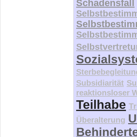
Schadensfall
Selbstbestim
Selbstbesti
Selbstbestim
Selbstvertret
Sozialsys
Sterbebegleitun
Subsidiarität
Su
reaktionsloser
Teilhabe
Tr
U
Überalterung
Behindert