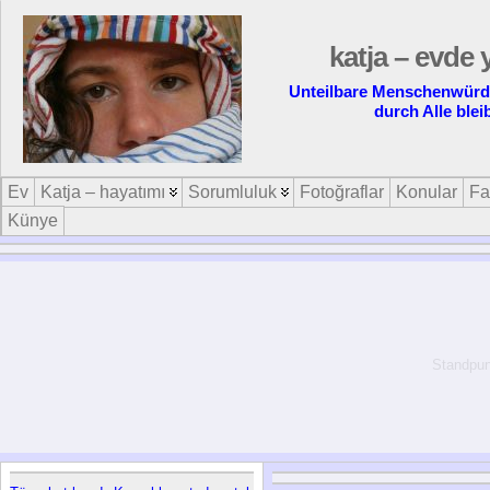
katja – evde 
Unteilbare Menschenwürde 
durch Alle blei
Ev
Katja – hayatımı
Sorumluluk
Fotoğraflar
Konular
Fa
Künye
Standpun