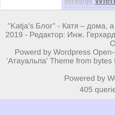
Wie
Vorsorge
"Katja's Блог" -
Катя – дома, а
2019 - Редактор: Инж. Герхар
О
Powerd by
Wordpress
Open-S
'Атауальпа' Theme from bytes f
Powered by
W
405 queri