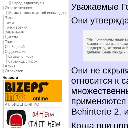
Народ адвокатуры
Уважаемые Го
Ответственность
Мамы тяжелых детей-инвалидов
Фото
Они утвержда
Темы
Точки зрения
Замечания
Цитаты
“Мы принимаем наше вр
Твиты
каждого клиента и каж
Сообщений
поддержку, которая де
Содержание
дальше. Ведь каждый ч
Статья список
Страница список
Архив
Они не скрыва
Отпечаток
Новости
относится к 
множественн
применяются
AT: БИЦЕПС-ИНФО
Behinterte 2. 
Когда они пр