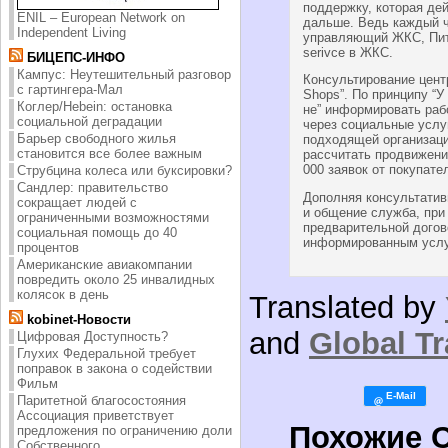
поддержку, которая де
ENIL – European Network on
дальше. Ведь каждый че
Independent Living
управляющий ЖКС, Пите
serivce в ЖКС.
БИЦЕПС-ИНФО
Кампус: Неутешительный разговор
Консультирование центр
с гартингера-Мал
Shops”. По принципу “У
Коглер/Hebein: остановка
не” информировать ра
социальной деградации
через социальные услу
Барьер свободного жилья
подходящей организаци
становится все более важным
рассчитать продвижени
000 заявок от покупате
Струбцина колеса или буксировки?
Сандлер: правительство
Дополняя консультативн
сокращает людей с
и общение служба, при 
ограниченными возможностями
предварительной догов
социальная помощь до 40
информированным услу
процентов
Американские авиакомпании
повредить около 25 инвалидных
колясок в день
Translated by
kobinet-Новости
and
Global Tr
Цифровая Доступность?
Глухих Федеральной требует
поправок в закона о содействии
Фильм
Паритетной благосостояния
Ассоциация приветствует
Похожие 
предложения по ограничению доли
Собственного