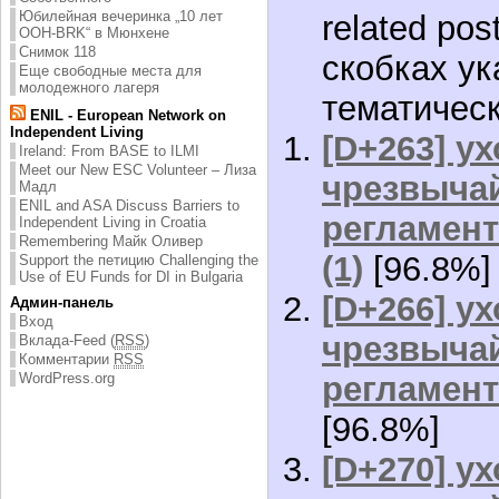
Юбилейная вечеринка „10 лет
related pos
ООН-BRK“ в Мюнхене
Снимок 118
скобках ук
Еще свободные места для
молодежного лагеря
тематическ
ENIL - European Network on
Independent Living
[D+263] ух
Ireland: From BASE to ILMI
Meet our New ESC Volunteer – Лиза
чрезвычай
Мадл
ENIL and ASA Discuss Barriers to
регламент
Independent Living in Croatia
Remembering Майк Оливер
(1)
[96.8%]
Support the петицию Challenging the
Use of EU Funds for DI in Bulgaria
[D+266] ух
Админ-панель
Вход
чрезвычай
Вклада-Feed (
RSS
)
Комментарии
RSS
WordPress.org
регламент
[96.8%]
[D+270] ух