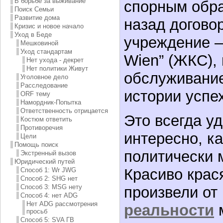
В борьбе за выживание
спорным обра
Поиск Семьи
Развитие дома
назад догово
Кризис и новое начало
Уход в Беде
учреждение –
Мешковиной
Уход стандартам
Wien” (ЖКС),
Нет ухода - декрет
Нет политики Живут
обслуживание
Уголовное дело
Расследование
истории успе
ORF тему
Намордник-Попытка
Ответственность отрицается
Это всегда у
Костюм ответить
Противоречия
интересно, ка
Цели
Помощь поиск
политически 
Экстренный вызов
Юридический путей
Красиво крас
Способ 1: Wr JWG
Способ 2: SHG нет
Способ 3: MSG нету
произвели от
Способ 4: нет ADG
Нет ADG рассмотрения
реальности
м
просьб
Способ 5: SVA ГВ