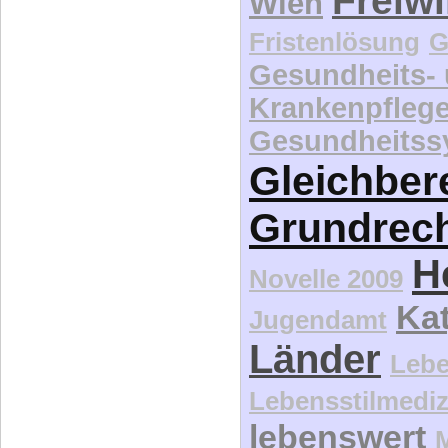
Freiwi
Wien
Fristenlösung
G
Gesundheits-
Krankenpfleg
Gesundheitss
Gleichber
Grundrec
H
Novelle 2009
Kat
Jugendamt
Länder
Lebe
Lebensstilmediz
lebenswert