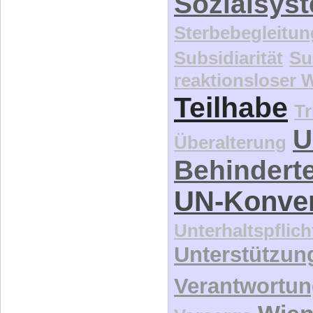
Sozialsys
Sterbebegleitun
Subsidiarität
Su
reaktionsloser
Teilhabe
Tr
U
Überalterung
Behindert
UN-Konve
Unterhaltspflich
Unterstützun
Verantwortu