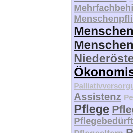
Mehrfachbeh
Menschenpfli
Menschen
Menschen
Niederöste
Ökonomi
Palliativversor
Assistenz
Pe
Pflege
Pfl
Pflegebedürft
P