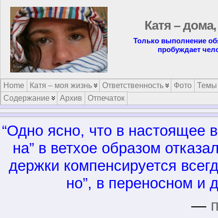
Катя – дома,
Только выполнение об
пробуждает чело
Home
Катя – моя жизнь
Ответственность
Фото
Темы
Содержание
Архив
Отпечаток
“Од­но яс­но, что в на­сто­я­щее 
на” в вет­хое об­ра­зом от­ка­за
держ­ки ком­пен­си­ру­ет­ся все­
но”, в пе­ре­нос­ном и 
—
п