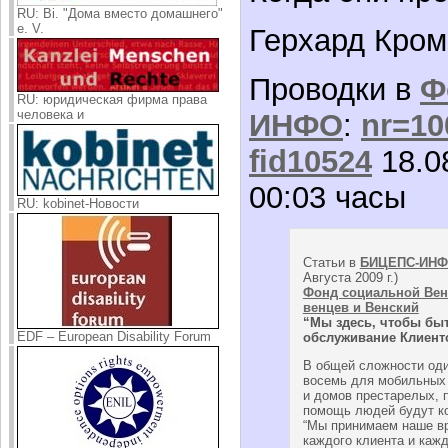
RU: Bi. "Дома вместо домашнего"
e. V.
Герхард Кром
Проводки в
Ф
RU: юридическая фирма права
человека и
ИНФО
:
nr=10
fid10524
18.08
00:03 часы
RU: kobinet-Новости
Статьи в
БИЦЕПС-ИН
Августа 2009 г.)
Фонд социальной Вен
венцев и Венский
“Мы здесь, чтобы быть
EDF – European Disability Forum
обслуживание Клиент
В общей сложности оди
восемь для мобильных 
и домов престарелых,
помощь людей будут к
“Мы принимаем наше вр
каждого клиента и каж