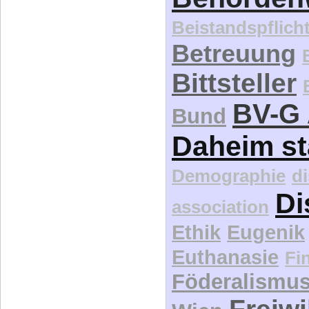
Beistandspflich
Betreuung
Bittsteller
BV-G 
Bund
Daheim st
Demographie
d
Di
association
Ethik
Eugenik
Euthanasie
Fi
Föderalismu