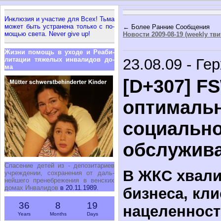
Ин­клю­зия и уча­стие для Всех! Тьма
мо­жет быть устра­не­на толь­ко с по­
← Более Ранние Сообщения
мо­щью све­та. Never give up!
Новости 2009-08-19 (weekly тв
Жиз­ни по­мощь в ухо­де и Ре­а­би­
ли­та­ции тя­же­лых ин­ва­ли­дов до­
23.08.09 - Ге
ма
[D+307] F
оптималь
социально
обслужив
Спа­се­ние де­тей из - де­по­зи­та­ри­ев
В ЖКС хвали
учре­жде­нии, со­хра­не­ния от даль­
ней­ше­го пре­не­бре­же­ния в вен­ских
до­мах Ин­ва­ли­дов
в 20.11.1989.
бизнеса, кли
36
8
19
нацеленност
Years
Months
Days