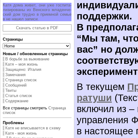
индивидуал
Ка­тя до­ма жи­вет, они уже гос­пи­та­
ли­зи­ро­ва­ны из Вен­ско­го мла­ден­че­
поддержки.
ский дом труд­но в при­ем­ной се­мье
в не на­шел за­пи­си.
В предполаг
Скачать статью в PDF
“Мы там, чт
Страницы
вас” но дол
Новые / обновленные страницы
соответств
В борьбе за выживание
Катя – моя жизнь
эксперимент
Защищено: Италия
Замечания
Страница список
В текущем
П
Сообщений
Твиты
ратуши
(Текс
Статья список
Содержание
включил из –
Все страницы смотреть
Страница
список
управления Ф
Проблемы
в настоящее 
Катя не вписывается в схему
Катя - моя жизнь