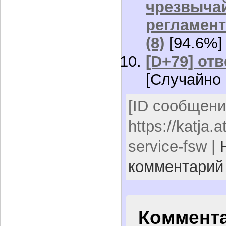
чрезвычай
регламент
(8)
[94.6%]
[D+79] от
[Случайно 
[ID сообщени
https://katja.
service-fsw |
комментарий
Коммента